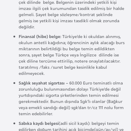
çek dilinde belge. Belgenin üzerindeki yetkili kişi
e
imzası ilgili çek kurumundan tasdik edilmiş bir halde
y
gelmeli. Şayet belge sözleşme/kontrat şeklinde
n
gelmiş ise yetkili kişi imzası tasdikli olmak zorunda
değildir.
Finansal (hibe) belge:
Türkiye’de ki okuldan alınmış,
B
okulun antetli kağıdına; öğrencinin aylık alacağı burs
a
miktarının belirtildiği bu belge temin edildikten
n
sonra, şayet belge Türkçe veya İngilizce dilinde ise
g
çek diline tercüme ettirilip, notere onaylatılacaktır.
taratılmış /faks /suret belge kesinlikle kabul
l
edilmeyecek.
a
d
Sağlık seyahat sigortası
– 60.000 Euro teminatlı olma
zorunluluğu bulunmasından dolayı Türkiye’de değil
e
yurtdışındaki sigorta şirketlerinden temin edilmesi
ş
gerekmektedir. Bunun dışında Sgk’lı olanlar (Bağkur
veya emekli sandığı değil) sgk’dan tr/cz 111 nolu form
temin edebilirler.
B
e
Sabıka kaydı belgesi
(adli sicil kaydı): belgeyi temin
edilirken doğum tarihini açık biçimde(gün/ay/yıl) ve
l