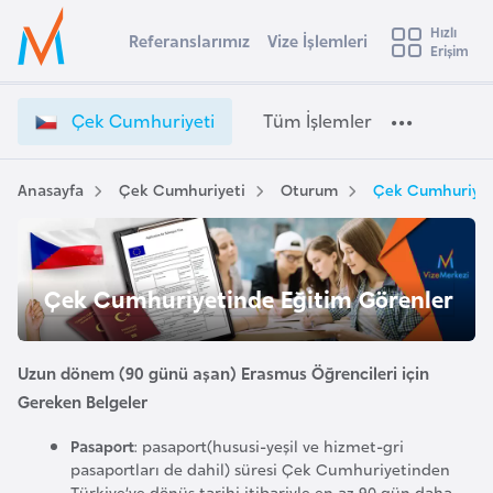
u
Hızlı
s
Referanslarımız
Vize İşlemleri
Başvuru yapmak istediğiniz ülkeyi seçin
Erişim
Ç
İ
Üye
t
Ülke Seçimi
e
Girişi
r
k
l
Çek Cumhuriyeti
Tüm İşlemler
a
C
l
e
u
y
m
Anasayfa
Çek Cumhuriyeti
Oturum
Çek Cumhuriyet
t
a
h
u
i
r
A
i
ş
Çek Cumhuriyetinde Eğitim Görenler
v
y
u
i
e
s
t
Uzun dönem (90 günü aşan) Erasmus Öğrencileri için
m
t
i
Gereken Belgeler
u
V
r
Pasaport
: pasaport(hususi-yeşil ve hizmet-gri
i
pasaportları de dahil) süresi Çek Cumhuriyetinden
y
z
Türkiye’ye dönüş tarihi itibariyle en az 90 gün daha