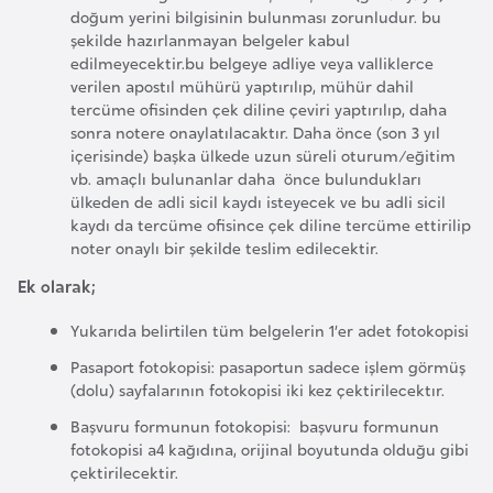
doğum yerini bilgisinin bulunması zorunludur. bu
a
şekilde hazırlanmayan belgeler kabul
r
edilmeyecektir.bu belgeye adliye veya valliklerce
u
verilen apostıl mühürü yaptırılıp, mühür dahil
tercüme ofisinden çek diline çeviri yaptırılıp, daha
s
sonra notere onaylatılacaktır. Daha önce (son 3 yıl
içerisinde) başka ülkede uzun süreli oturum/eğitim
B
vb. amaçlı bulunanlar daha önce bulundukları
ülkeden de adli sicil kaydı isteyecek ve bu adli sicil
e
kaydı da tercüme ofisince çek diline tercüme ettirilip
l
noter onaylı bir şekilde teslim edilecektir.
ç
Ek olarak;
i
k
Yukarıda belirtilen tüm belgelerin 1’er adet fotokopisi
a
Pasaport fotokopisi: pasaportun sadece işlem görmüş
(dolu) sayfalarının fotokopisi iki kez çektirilecektır.
B
Başvuru formunun fotokopisi: başvuru formunun
e
fotokopisi a4 kağıdına, orijinal boyutunda olduğu gibi
n
çektirilecektir.