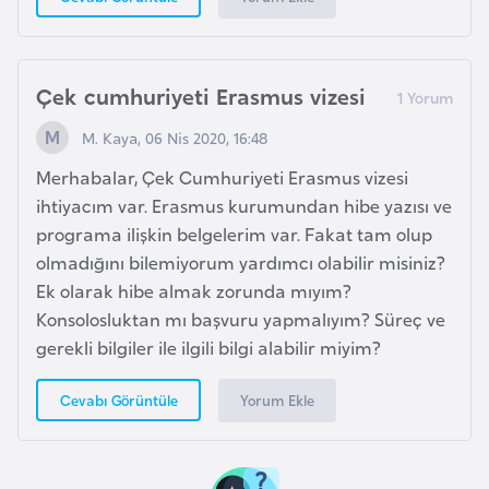
r
i
y
Çek cumhuriyeti Erasmus vizesi
e
M. Kaya, 06 Nis 2020, 16:48
t
i
Merhabalar, Çek Cumhuriyeti Erasmus vizesi
ihtiyacım var. Erasmus kurumundan hibe yazısı ve
C
programa ilişkin belgelerim var. Fakat tam olup
e
olmadığını bilemiyorum yardımcı olabilir misiniz?
z
Ek olarak hibe almak zorunda mıyım?
a
Konsolosluktan mı başvuru yapmalıyım? Süreç ve
y
gerekli bilgiler ile ilgili bilgi alabilir miyim?
i
Yorum Ekle
Cevabı Görüntüle
r
C