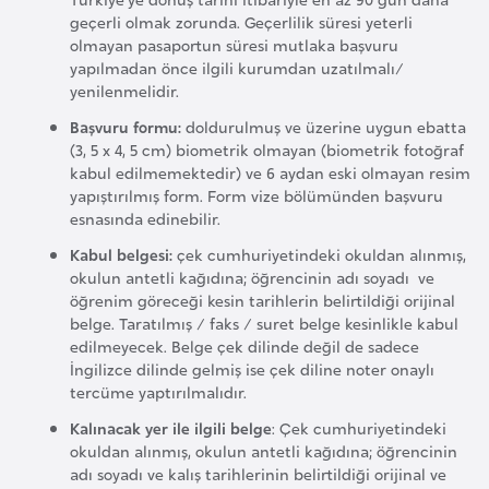
a
e
geçerli olmak zorunda. Geçerlilik süresi yeterli
İ
olmayan pasaportun süresi mutlaka başvuru
ş
yapılmadan önce ilgili kurumdan uzatılmalı/
A
l
yenilenmelidir.
z
e
Başvuru formu:
doldurulmuş ve üzerine uygun ebatta
e
m
(3, 5 x 4, 5 cm) biometrik olmayan (biometrik fotoğraf
r
l
kabul edilmemektedir) ve 6 aydan eski olmayan resim
b
e
yapıştırılmış form. Form vize bölümünden başvuru
a
r
esnasında edinebilir.
y
i
Kabul belgesi:
çek cumhuriyetindeki okuldan alınmış,
c
okulun antetli kağıdına; öğrencinin adı soyadı ve
a
öğrenim göreceği kesin tarihlerin belirtildiği orijinal
belge. Taratılmış / faks / suret belge kesinlikle kabul
n
edilmeyecek. Belge çek dilinde değil de sadece
İngilizce dilinde gelmiş ise çek diline noter onaylı
B
tercüme yaptırılmalıdır.
a
Kalınacak yer ile ilgili belge
: Çek cumhuriyetindeki
h
okuldan alınmış, okulun antetli kağıdına; öğrencinin
adı soyadı ve kalış tarihlerinin belirtildiği orijinal ve
r