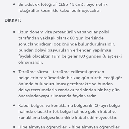
i
Bir adet ek fotoğraf. (3,5 x 4,5 cm) . biyometrik
n
fotoğraflar kesinlikle kabul edilmeyecektir.
DİKKAT:
B
Uzun dönem vize prosedürün yabancılar polisi
o
tarafından yaklaşık olarak 60 gün içerisinde
s
sonuçlandırdığını göz önünde bulundurulmalıdır.
n
bundan dolayi başvuruların erkenden yapılması
a
faydalı olacaktır. Tüm belgeler 180 günden (6 ay) eski
olmamalıdır.
H
e
Tercüme süresı – tercüme edilmesi gereken
belgelerin tercümesinin bir kaç gün sürebileceği göz
r
önünde bulundurulması gerekmekte ve bundan
s
dolayı tercümelerin randevu tarihinden bir kaç gün
e
öncesindenyaptırılmasında fayda vardır.
k
Kabul belgesi ve konaklama belgesi iki (2) ayrı belge
halinde olacaktır tek belge halinde gelen kabul ve
konaklama belgesi kesinlikle kabul edilmeyecektir.
B
u
Hibe almayan öğrenciler - hibe almayan öğrenciler