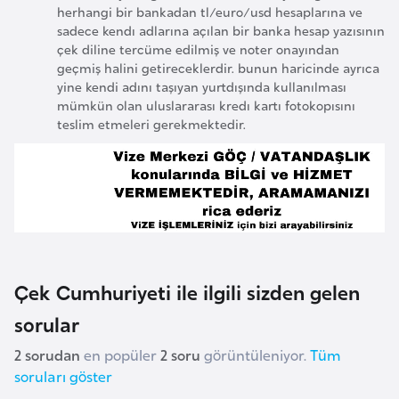
l
herhangi bir bankadan tl/euro/usd hesaplarına ve
sadece kendı adlarına açılan bir banka hesap yazısının
g
çek diline tercüme edilmiş ve noter onayından
a
geçmiş halini getireceklerdir. bunun haricinde ayrıca
r
yine kendi adını taşıyan yurtdışında kullanılması
i
mümkün olan uluslararası kredı kartı fotokopısını
teslim etmeleri gerekmektedir.
s
t
a
n
B
u
Çek Cumhuriyeti ile ilgili sizden gelen
r
sorular
k
i
2 sorudan
en popüler
2 soru
görüntüleniyor.
Tüm
n
soruları göster
a