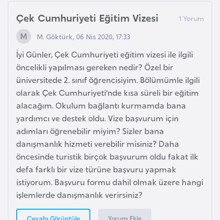
F
Çek Cumhuriyeti Eğitim Vizesi
a
s
M. Göktürk, 06 Nis 2020, 17:33
o
İyi Günler, Çek Cumhuriyeti eğitim vizesi ile ilgili
öncelikli yapılması gereken nedir? Özel bir
Ç
üniversitede 2. sınıf öğrencisiyim. Bölümümle ilgili
a
olarak Çek Cumhuriyeti’nde kısa süreli bir eğitim
d
alacağım. Okulum bağlantı kurmamda bana
yardımcı ve destek oldu. Vize başvurum için
Ç
adımları öğrenebilir miyim? Sizler bana
e
danışmanlık hizmeti verebilir misiniz? Daha
k
öncesinde turistik birçok başvurum oldu fakat ilk
C
defa farklı bir vize türüne başvuru yapmak
u
istiyorum. Başvuru formu dahil olmak üzere hangi
m
işlemlerde danışmanlık verirsiniz?
h
u
Yorum Ekle
Cevabı Görüntüle