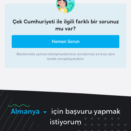
i
b
u
Çek Cumhuriyeti ile ilgili farklı bir sorunuz
t
mu var?
i
Hemen Sorun
Ç
Alanlarında uzman danışmanlarımız sorularınızı en kısa süre
i
içinde cevaplayacaktır.
n
D
a
n
i
Almanya
için başvuru yapmak
m
istiyorum
a
r