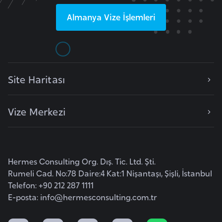
k
Almanya
Vize İşlemleri
a
D
e
m
Site Haritası
o
k
Vize Merkezi
r
a
t
i
Hermes Consulting Org. Dış. Tic. Ltd. Şti.
k
Rumeli Cad. No:78 Daire:4 Kat:1 Nişantaşı, Şişli, İstanbul
K
Telefon: +90 212 287 1111
o
E-posta:
info@hermesconsulting.com.tr
n
g