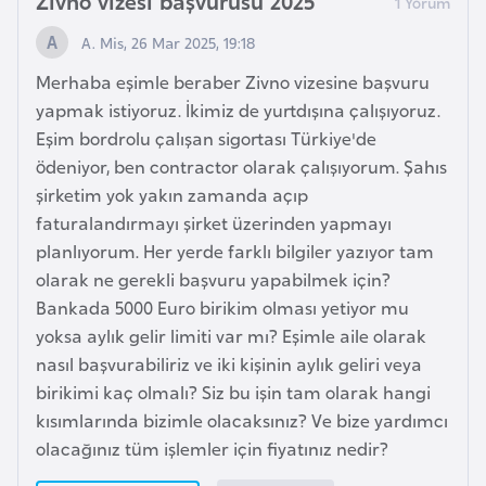
Zivno vizesi başvurusu 2025
E
t
A. Mis, 26 Mar 2025, 19:18
i
Merhaba eşimle beraber Zivno vizesine başvuru
y
yapmak istiyoruz. İkimiz de yurtdışına çalışıyoruz.
o
Eşim bordrolu çalışan sigortası Türkiye'de
p
ödeniyor, ben contractor olarak çalışıyorum. Şahıs
y
şirketim yok yakın zamanda açıp
a
faturalandırmayı şirket üzerinden yapmayı
planlıyorum. Her yerde farklı bilgiler yazıyor tam
F
olarak ne gerekli başvuru yapabilmek için?
i
Bankada 5000 Euro birikim olması yetiyor mu
l
yoksa aylık gelir limiti var mı? Eşimle aile olarak
d
nasıl başvurabiliriz ve iki kişinin aylık geliri veya
i
birikimi kaç olmalı? Siz bu işin tam olarak hangi
ş
kısımlarında bizimle olacaksınız? Ve bize yardımcı
i
olacağınız tüm işlemler için fiyatınız nedir?
S