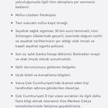
i
yolculuğunuzla ilgili tüm detaylara yer vermeniz
beklenir.
b
u
Nüfus cüzdanı fotokopisi.
t
Tam vukuatlı nüfus kayıt örneği.
i
Seyahat sağlık sigortası: 30 bin euro teminatlı, tüm
Schengen ülkelerinde geçerli, üzerinde doğum tarihi
Ç
ve seyahat tarihlerinizin yer aldığı ıslak imzalı ve
kaşeli seyahat sigorta poliçesi.
i
n
Son üç aylık banka hesap dökümü: Bankadan onaylı
ve ıslak imzalı olarak sunulmalıdır.
Gelir durumunuzu gösteren belgeler.
D
a
Uçak bileti ve konaklama bilgileri.
n
Varsa Çek Cumhuriyeti’nde ikamet eden kişi
i
tarafından adınıza gönderilen davetiye.
m
Çek Cumhuriyeti D tipi vizesi evrakları ile ilgili daha
a
fazla bilgi almak isterseniz Vize Merkezi Çekya
r
temsilcilerimizle iletişime geçebilirsiniz.