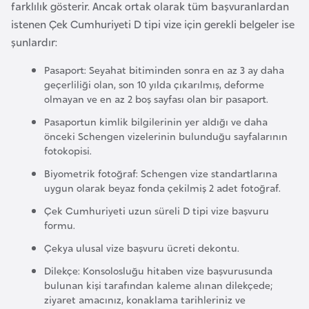
farklılık gösterir. Ancak ortak olarak tüm başvuranlardan
r
istenen Çek Cumhuriyeti D tipi vize için gerekli belgeler ise
i
şunlardır:
y
e
Pasaport: Seyahat bitiminden sonra en az 3 ay daha
geçerliliği olan, son 10 yılda çıkarılmış, deforme
t
olmayan ve en az 2 boş sayfası olan bir pasaport.
i
Pasaportun kimlik bilgilerinin yer aldığı ve daha
önceki Schengen vizelerinin bulunduğu sayfalarının
C
fotokopisi.
e
Biyometrik fotoğraf: Schengen vize standartlarına
z
uygun olarak beyaz fonda çekilmiş 2 adet fotoğraf.
a
Çek Cumhuriyeti uzun süreli D tipi vize başvuru
y
formu.
i
Çekya ulusal vize başvuru ücreti dekontu.
r
Dilekçe: Konsolosluğu hitaben vize başvurusunda
bulunan kişi tarafından kaleme alınan dilekçede;
C
ziyaret amacınız, konaklama tarihleriniz ve