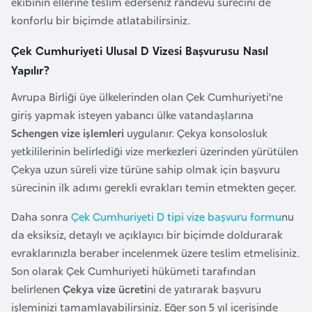
ekibinin ellerine teslim ederseniz randevu sürecini de
l
konforlu bir biçimde atlatabilirsiniz.
g
a
Çek Cumhuriyeti Ulusal D Vizesi Başvurusu Nasıl
r
Yapılır?
i
Avrupa Birliği üye ülkelerinden olan Çek Cumhuriyeti’ne
s
giriş yapmak isteyen yabancı ülke vatandaşlarına
t
Schengen vize işlemleri
uygulanır. Çekya konsolosluk
a
yetkililerinin belirlediği vize merkezleri üzerinden yürütülen
n
Çekya uzun süreli vize türüne sahip olmak için başvuru
sürecinin ilk adımı gerekli evrakları temin etmekten geçer.
B
u
Daha sonra
Çek Cumhuriyeti D tipi vize başvuru formu
nu
r
da eksiksiz, detaylı ve açıklayıcı bir biçimde doldurarak
k
evraklarınızla beraber incelenmek üzere teslim etmelisiniz.
i
Son olarak Çek Cumhuriyeti hükümeti tarafından
n
belirlenen
Çekya vize ücreti
ni de yatırarak başvuru
a
işleminizi tamamlayabilirsiniz. Eğer son 5 yıl içerisinde