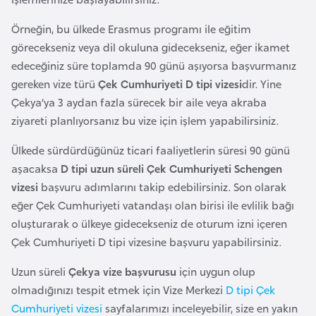
a
Örneğin, bu ülkede Erasmus programı ile eğitim
r
görecekseniz veya dil okuluna gidecekseniz, eğer ikamet
u
edeceğiniz süre toplamda 90 günü aşıyorsa başvurmanız
s
gereken vize türü
Çek Cumhuriyeti D tipi vizesi
dir. Yine
Çekya’ya 3 aydan fazla sürecek bir aile veya akraba
B
ziyareti planlıyorsanız bu vize için işlem yapabilirsiniz.
e
l
Ülkede sürdürdüğünüz ticari faaliyetlerin süresi 90 günü
ç
aşacaksa
D tipi uzun süreli Çek Cumhuriyeti Schengen
i
vizesi
başvuru adımlarını takip edebilirsiniz. Son olarak
k
eğer Çek Cumhuriyeti vatandaşı olan birisi ile evlilik bağı
a
oluşturarak o ülkeye gidecekseniz de oturum izni içeren
Çek Cumhuriyeti D tipi vizesine başvuru yapabilirsiniz.
B
Uzun süreli
Çekya vize başvurusu
için uygun olup
e
olmadığınızı tespit etmek için Vize Merkezi
D tipi Çek
n
Cumhuriyeti vizesi
sayfalarımızı inceleyebilir, size en yakın