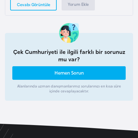
a
Yorum Ekle
Cevabı Görüntüle
h
i
l
i
Çek Cumhuriyeti ile ilgili farklı bir sorunuz
F
mu var?
i
n
Hemen Sorun
l
a
Alanlarında uzman danışmanlarımız sorularınızı en kısa süre
n
içinde cevaplayacaktır.
d
i
y
a