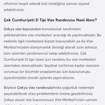
i
ofisimizi tespit ederek bizi istediğiniz zaman ziyaret
n
edebilirsiniz.
Çek Cumhuriyeti D Tipi Vize Randevusu Nasıl Alınır?
B
o
Çekya vize başvuruları
konsolosluk tarafından
s
yetkilendirilen vize merkezleri aracılığı ile yapılmaktadır. Bu
n
nedenle ilgili merkezlere bizzat başvurabilir ya da Vize
a
Merkezi’mizden danışmanlık desteği alarak sizin adınıza
H
tüm işlemleri yürütmemizi talep edebilirsiniz. Çek
e
Cumhuriyeti D tipi vizesi için randevu bu vize merkezleri
r
üzerinden alınmaktadır. Seyahat tarihinize kadar vizenizin
s
sorunsuz bir biçimde onaylanması için başvurunuzu
e
ziyaretinizden önceki aylarda yapmalısınız.
k
Böylece
Çekya vize randevuları
nda yoğunluk nedeniyle
yaşanabilecek olası problemlerin önüne geçebilirsiniz.
B
Çekya ulusal vize başvurunuzu Vize Merkezi’mizin uzman
u