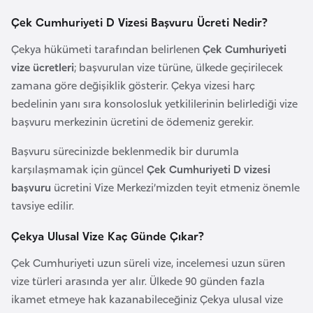
k
Çek Cumhuriyeti D Vizesi Başvuru Ücreti Nedir?
a
Çekya hükümeti tarafından belirlenen
Çek Cumhuriyeti
vize ücretleri
; başvurulan vize türüne, ülkede geçirilecek
D
zamana göre değişiklik gösterir. Çekya vizesi harç
e
bedelinin yanı sıra konsolosluk yetkililerinin belirlediği vize
m
başvuru merkezinin ücretini de ödemeniz gerekir.
o
k
Başvuru sürecinizde beklenmedik bir durumla
r
karşılaşmamak için güncel
Çek Cumhuriyeti D vizesi
a
başvuru
ücretini Vize Merkezi’mizden teyit etmeniz önemle
t
tavsiye edilir.
i
k
Çekya Ulusal Vize Kaç Günde Çıkar?
K
Çek Cumhuriyeti uzun süreli vize, incelemesi uzun süren
o
vize türleri arasında yer alır. Ülkede 90 günden fazla
n
ikamet etmeye hak kazanabileceğiniz Çekya ulusal vize
g