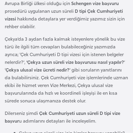
a
e
Avrupa Birliği ülkesi olduğu için
Schengen vize başvuru
İ
prosedürü uygulanan uzun süreli
D tipi Çek Cumhuriyeti
ş
vizesi
hakkında detaylara yer verdiğimiz yazımız sizin için
A
l
rehber olabilir.
z
e
e
m
Çekya’da 3 aydan fazla kalmak isteyenlere yönelik bu vize
r
l
türü ile ilgili tüm cevapları bulabileceğiniz yazımızda
b
e
ayrıca; ‘Çek Cumhuriyeti D tipi vizesi için istenen belgeler
a
r
nelerdir?’,
‘Çekya uzun süreli vize başvurusu nasıl yapılır?
’
y
i
‘
Çekya ulusal vize ücreti nedir?
’ gibi soruların yanıtlarını
c
da bulabilirsiniz. Çek Cumhuriyeti vize işlemlerinde uzman
a
ekibi ile hizmet veren Vize Merkezi, Çekya ulusal vize
n
başvurularında da hızlı ve koordineli işleyişi ile en kısa
sürede sonuca ulaşmanıza destek olur.
B
Dilerseniz şimdi
Çek Cumhuriyeti uzun süreli D tipi vize
a
başvur
u adımlarını detayları ile inceleyelim.
h
r
Çekya uzun süreli vize için kimler başvuru yapabilir?