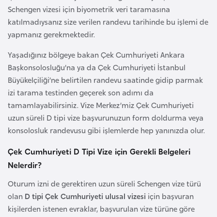
F
Schengen vizesi için biyometrik veri taramasına
a
katılmadıysanız size verilen randevu tarihinde bu işlemi de
s
yapmanız gerekmektedir.
o
Yaşadığınız bölgeye bakan Çek Cumhuriyeti Ankara
Başkonsolosluğu’na ya da Çek Cumhuriyeti İstanbul
Ç
Büyükelçiliği’ne belirtilen randevu saatinde gidip parmak
a
izi tarama testinden geçerek son adımı da
d
tamamlayabilirsiniz. Vize Merkez’miz Çek Cumhuriyeti
uzun süreli D tipi vize başvurunuzun form doldurma veya
Ç
konsolosluk randevusu gibi işlemlerde hep yanınızda olur.
e
Çek Cumhuriyeti D Tipi Vize için Gerekli Belgeleri
k
Nelerdir?
C
u
Oturum izni de gerektiren uzun süreli Schengen vize türü
m
olan
D tipi Çek Cumhuriyeti ulusal vizesi
için başvuran
h
kişilerden istenen evraklar, başvurulan vize türüne göre
u