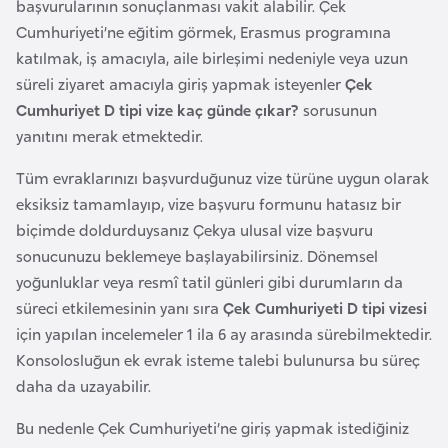
başvurularının sonuçlanması vakit alabilir. Çek
o
Cumhuriyeti’ne eğitim görmek, Erasmus programına
katılmak, iş amacıyla, aile birleşimi nedeniyle veya uzun
B
süreli ziyaret amacıyla giriş yapmak isteyenler
Çek
u
Cumhuriyet D tipi vize kaç günde çıkar?
sorusunun
l
yanıtını merak etmektedir.
g
a
Tüm evraklarınızı başvurduğunuz vize türüne uygun olarak
r
eksiksiz tamamlayıp, vize başvuru formunu hatasız bir
i
biçimde doldurduysanız Çekya ulusal vize başvuru
s
sonucunuzu beklemeye başlayabilirsiniz. Dönemsel
t
yoğunluklar veya resmî tatil günleri gibi durumların da
a
süreci etkilemesinin yanı sıra
Çek Cumhuriyeti D tipi vizesi
n
için yapılan incelemeler 1 ila 6 ay arasında sürebilmektedir.
Konsolosluğun ek evrak isteme talebi bulunursa bu süreç
daha da uzayabilir.
E
r
Bu nedenle Çek Cumhuriyeti’ne giriş yapmak istediğiniz
m