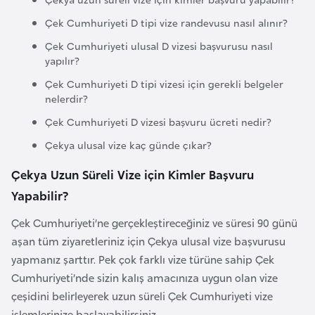
e
Çek Cumhuriyeti D tipi vize randevusu nasıl alınır?
y
Çek Cumhuriyeti ulusal D vizesi başvurusu nasıl
n
yapılır?
Çek Cumhuriyeti D tipi vizesi için gerekli belgeler
B
nelerdir?
a
Çek Cumhuriyeti D vizesi başvuru ücreti nedir?
n
g
Çekya ulusal vize kaç günde çıkar?
l
Çekya Uzun Süreli Vize için Kimler Başvuru
a
Yapabilir?
d
e
Çek Cumhuriyeti’ne gerçekleştireceğiniz ve süresi 90 günü
ş
aşan tüm ziyaretleriniz için Çekya ulusal vize başvurusu
yapmanız şarttır. Pek çok farklı vize türüne sahip Çek
B
Cumhuriyeti’nde sizin kalış amacınıza uygun olan vize
e
çeşidini belirleyerek uzun süreli Çek Cumhuriyeti vize
l
işlemlerinize başlayabilirsiniz.