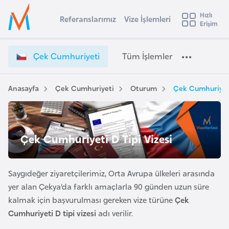
u
Hızlı
s
Referanslarımız
Vize İşlemleri
Başvuru yapmak istediğiniz ülkeyi seçin
Erişim
Ç
İ
Üye
t
Ülke Seçimi
e
Girişi
r
k
l
Çek Cumhuriyeti
Tüm İşlemler
a
C
l
e
u
y
m
Anasayfa
Çek Cumhuriyeti
Oturum
Çek Cumhuriyeti
t
a
h
u
i
r
A
i
ş
Çek Cumhuriyeti D Tipi Vizesi
v
y
u
i
e
s
t
Saygıdeğer ziyaretçilerimiz, Orta Avrupa ülkeleri arasında
m
t
i
yer alan Çekya’da farklı amaçlarla 90 günden uzun süre
u
V
kalmak için başvurulması gereken vize türüne
Çek
r
i
Cumhuriyeti D tipi vizesi
adı verilir.
y
z