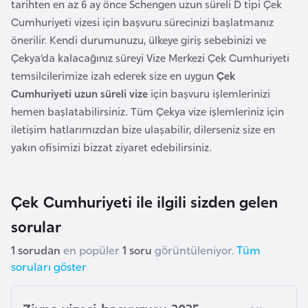
tarihten en az 6 ay önce Schengen uzun süreli D tipi Çek
e
Cumhuriyeti vizesi için başvuru sürecinizi başlatmanız
n
önerilir. Kendi durumunuzu, ülkeye giriş sebebinizi ve
i
Çekya’da kalacağınız süreyi Vize Merkezi Çek Cumhuriyeti
s
temsilcilerimize izah ederek size en uygun
Çek
t
Cumhuriyeti uzun süreli vize
için başvuru işlemlerinizi
a
hemen başlatabilirsiniz. Tüm Çekya vize işlemleriniz için
n
iletişim hatlarımızdan bize ulaşabilir, dilerseniz size en
yakın ofisimizi bizzat ziyaret edebilirsiniz.
E
s
Çek Cumhuriyeti ile ilgili sizden gelen
t
o
sorular
n
1 sorudan
en popüler
1 soru
görüntüleniyor.
Tüm
y
soruları göster
a