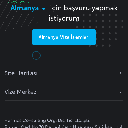
F
Almanya
için başvuru yapmak
r
istiyorum
a
n
s
Almanya
Vize İşlemleri
a
G
a
Site Haritası
b
o
n
Vize Merkezi
G
a
m
Hermes Consulting Org. Dış. Tic. Ltd. Şti.
b
Rumeli Cad. No:78 Daire:4 Kat:1 Nişantaşı, Şişli, İstanbul