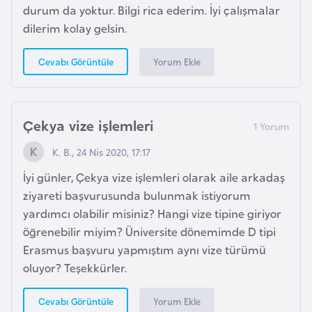
s
durum da yoktur. Bilgi rica ederim. İyi çalışmalar
a
dilerim kolay gelsin.
u
Yorum Ekle
Cevabı Görüntüle
G
i
n
Çekya vize işlemleri
e
K. B., 24 Nis 2020, 17:17
G
İyi günler, Çekya vize işlemleri olarak aile arkadaş
r
ziyareti başvurusunda bulunmak istiyorum
e
yardımcı olabilir misiniz? Hangi vize tipine giriyor
n
öğrenebilir miyim? Üniversite dönemimde D tipi
a
Erasmus başvuru yapmıştım aynı vize türümü
d
oluyor? Teşekkürler.
a
Yorum Ekle
Cevabı Görüntüle