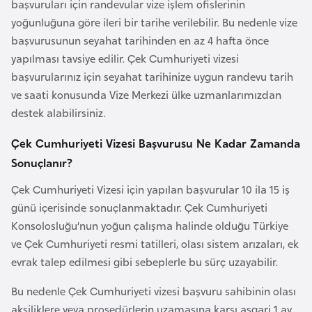
başvuruları için randevular vize işlem ofislerinin
l
yoğunluğuna göre ileri bir tarihe verilebilir. Bu nedenle vize
g
başvurusunun seyahat tarihinden en az 4 hafta önce
a
yapılması tavsiye edilir. Çek Cumhuriyeti vizesi
r
başvurularınız için seyahat tarihinize uygun randevu tarih
i
ve saati konusunda Vize Merkezi ülke uzmanlarımızdan
s
destek alabilirsiniz.
t
a
Çek Cumhuriyeti Vizesi Başvurusu Ne Kadar Zamanda
n
Sonuçlanır?
Çek Cumhuriyeti Vizesi için yapılan başvurular 10 ila 15 iş
B
günü içerisinde sonuçlanmaktadır. Çek Cumhuriyeti
u
Konsolosluğu’nun yoğun çalışma halinde olduğu Türkiye
r
ve Çek Cumhuriyeti resmi tatilleri, olası sistem arızaları, ek
k
evrak talep edilmesi gibi sebeplerle bu sürç uzayabilir.
i
n
Bu nedenle Çek Cumhuriyeti vizesi başvuru sahibinin olası
a
aksiliklere veya prosedürlerin uzamasına karşı asgari 1 ay