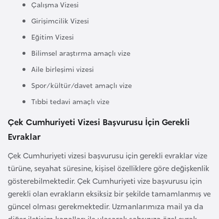
Çalışma Vizesi
a
Girişimcilik Vizesi
r
u
Eğitim Vizesi
s
Bilimsel araştırma amaçlı vize
Aile birleşimi vizesi
B
Spor/kültür/davet amaçlı vize
e
Tıbbi tedavi amaçlı vize
l
ç
Çek Cumhuriyeti Vizesi Başvurusu İçin Gerekli
i
Evraklar
k
a
Çek Cumhuriyeti vizesi başvurusu için gerekli evraklar vize
türüne, seyahat süresine, kişisel özelliklere göre değişkenlik
gösterebilmektedir. Çek Cumhuriyeti vize başvurusu için
B
gerekli olan evrakların eksiksiz bir şekilde tamamlanmış ve
e
güncel olması gerekmektedir. Uzmanlarımıza mail ya da
n
diğer iletişim kanalları ile ulaşarak şahsınıza özel evrak