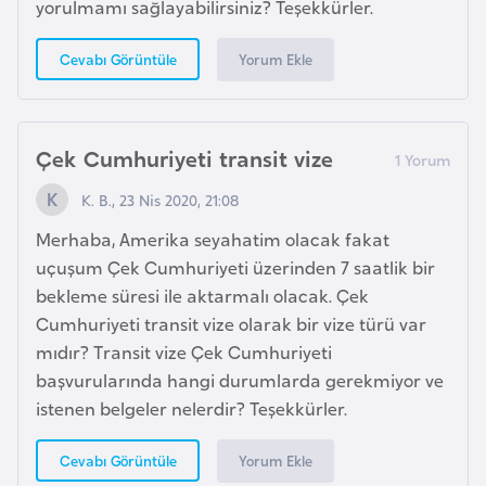
yorulmamı sağlayabilirsiniz? Teşekkürler.
e
ç
Yorum Ekle
Cevabı Görüntüle
İ
s
Çek Cumhuriyeti transit vize
v
i
K. B., 23 Nis 2020, 21:08
ç
Merhaba, Amerika seyahatim olacak fakat
r
uçuşum Çek Cumhuriyeti üzerinden 7 saatlik bir
e
bekleme süresi ile aktarmalı olacak. Çek
Cumhuriyeti transit vize olarak bir vize türü var
İ
mıdır? Transit vize Çek Cumhuriyeti
t
başvurularında hangi durumlarda gerekmiyor ve
a
istenen belgeler nelerdir? Teşekkürler.
l
y
Yorum Ekle
Cevabı Görüntüle
a