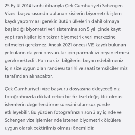
25 Eylül 2014 tarihi itibarıyla Çek Cumhuriyeti Schengen
e
Vizesi başvurusunda bulunan kişilerin biyometrik işlem
n
kaydı yaptırması gerekir. Bütün ülkelerin dahil olmaya
i
başladığı biyometri veri sistemine son 5 yıl içinde kayıt
s
yaptıran kişiler için tekrar biyometrik veri merkezine
t
gitmeleri gerekmez. Ancak 2021 öncesi VIS kaydı bulunan
a
yolcuların da yeni başvurular için parmak izi beyan etmesi
n
gerekmektedir. Parmak izi bilgilerini beyan edebilmeniz
için size uygun olan randevu tarihi ve saati temsilcilerimiz
E
tarafından alınacaktır.
s
t
Çek Cumhuriyeti vize başvuru dosyasına ekleyeceğiniz
o
fotoğrafınızda dikkat çekici bir fiziksel değişiklik olması
n
işlemlerin değerlendirme sürecini olumsuz yönde
y
etkileyebilir. Bu yüzden fotoğrafınızın son 3 ay içinde ve
a
Schengen vize işlemlerinde istenen biyometrik ölçülere
uygun olarak çektirilmiş olması önemlidir.