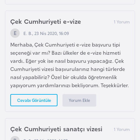
İ
Çek Cumhuriyeti e-vize
z
l
E. B., 23 Nis 2020, 16:09
a
Merhaba, Çek Cumhuriyeti e-vize başvuru tipi
n
seçeneği var mı? Bazı ülkeler de e-vize hizmeti
d
vardı.. Eğer yok ise nasıl başvuru yapacağız. Çek
a
Cumhuriyeti vizesi başvurularınız hangi türlerde
nasıl yapabiliriz? Özel bir okulda öğretmenlik
K
yapıyorum yardımlarınızı bekliyorum. Teşekkürler.
a
m
Yorum Ekle
Cevabı Görüntüle
b
o
ç
Çek Cumhuriyeti sanatçı vizesi
y
a