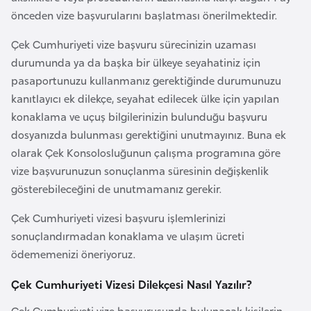
F
önceden vize başvurularını başlatması önerilmektedir.
a
Çek Cumhuriyeti vize başvuru sürecinizin uzaması
s
durumunda ya da başka bir ülkeye seyahatiniz için
o
pasaportunuzu kullanmanız gerektiğinde durumunuzu
kanıtlayıcı ek dilekçe, seyahat edilecek ülke için yapılan
Ç
konaklama ve uçuş bilgilerinizin bulunduğu başvuru
a
dosyanızda bulunması gerektiğini unutmayınız. Buna ek
d
olarak Çek Konsolosluğunun çalışma programına göre
vize başvurunuzun sonuçlanma süresinin değişkenlik
Ç
gösterebileceğini de unutmamanız gerekir.
e
Çek Cumhuriyeti vizesi başvuru işlemlerinizi
k
sonuçlandırmadan konaklama ve ulaşım ücreti
C
ödememenizi öneriyoruz.
u
m
Çek Cumhuriyeti Vizesi Dilekçesi Nasıl Yazılır?
h
u
Çek Cumhuriyeti vize başvurusunda bulunacak kişilerin