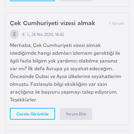
G
ü
n
Çek Cumhuriyeti vizesi almak
e
E. İ., 24 Nis 2020, 16:42
y
K
Merhaba, Çek Cumhuriyeti vizesi almak
o
istediğimde hangi adımları izlemem gerektiği ile
r
ilgili fazla bilgim yok yardımcı olabilme şansınız
e
var mı? İlk defa Avrupa ya seyahat edeceğim.
Öncesinde Dubai ve Aysa ülkelerine seyahatlerim
olmuştu. Fazlasıyla bilgi eksikliğim var sizin
G
araçlığınız ile başvuru yapmayı talep ediyorum.
ü
Teşekkürler.
n
e
Yorum Ekle
Cevabı Görüntüle
y
S
u