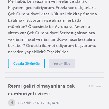
Merhaba, ben yazarım ve freelance olarak
b
hayatımı geçindiriyorum. Freelance çalışanlara
y
Çek Cumhuriyeti vizesi kültürel bir kitap fuarına
a
katılmak istiyorum vize almam ne kadar
mümkün? Öncesinde bir Avrupa ve Amerika
L
vizem var Çek Cumhuriyeti Serbest çalışanlara
i
yaklaşımı nasıl ve nasıl bir dosya hazırlayabiliriz
h
beraber? Ordu’da ikamet ediyorum başvurumu
t
nereden yapabiliriz? Teşekkürler.
e
n
Yorum Ekle
Cevabı Görüntüle
ş
t
a
Resmi geliri olmayanlara çek
y
cumhuriyeti vizesi
n
H.Varlık, 22 Nis 2020, 14:30
L