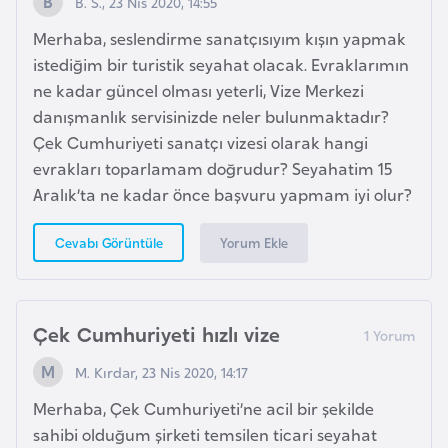
B. S., 23 Nis 2020, 14:55
Merhaba, seslendirme sanatçısıyım kışın yapmak
K
istediğim bir turistik seyahat olacak. Evraklarımın
a
ne kadar güncel olması yeterli, Vize Merkezi
m
danışmanlık servisinizde neler bulunmaktadır?
e
Çek Cumhuriyeti sanatçı vizesi olarak hangi
r
evrakları toparlamam doğrudur? Seyahatim 15
u
Aralık’ta ne kadar önce başvuru yapmam iyi olur?
n
Yorum Ekle
Cevabı Görüntüle
K
a
n
Çek Cumhuriyeti hızlı vize
a
M. Kırdar, 23 Nis 2020, 14:17
d
a
Merhaba, Çek Cumhuriyeti’ne acil bir şekilde
sahibi olduğum şirketi temsilen ticari seyahat