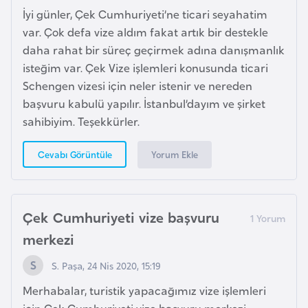
s
İyi günler, Çek Cumhuriyeti’ne ticari seyahatim
t
var. Çok defa vize aldım fakat artık bir destekle
a
daha rahat bir süreç geçirmek adına danışmanlık
n
isteğim var. Çek Vize işlemleri konusunda ticari
Schengen vizesi için neler istenir ve nereden
H
başvuru kabulü yapılır. İstanbul’dayım ve şirket
ı
sahibiyim. Teşekkürler.
r
v
Yorum Ekle
Cevabı Görüntüle
a
t
i
Çek Cumhuriyeti vize başvuru
s
merkezi
t
a
S. Paşa, 24 Nis 2020, 15:19
n
Merhabalar, turistik yapacağımız vize işlemleri
için Çek Cumhuriyeti vize başvuru merkezi