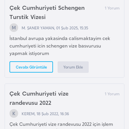
F
Çek Cumhuriyeti Schengen
r
Turstik Vizesi
a
n
M. ŞANER YAMAN, 01 Şub 2025, 15:35
s
İstanbul avrupa yakasinda calismaktayim cek
a
cumhuriyeti icin schengen vize basvurusu
yapmak istiyorum
G
a
Yorum Ekle
Cevabı Görüntüle
b
o
n
Çek Cumhuriyeti vize
randevusu 2022
G
a
KEREM, 18 Şub 2022, 16:36
m
Çek Cumhuriyeti vize randevusu 2022 için işlem
b