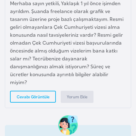
Merhaba sayın yetkili, Yaklaşık 1 yıl önce işimden
i
ayrıldım. Şuanda freelance olarak grafik ve
t
tasarım üzerine proje bazlı çalışmaktayım. Resmi
v
geliri olmayanlara Çek Cumhuriyeti vizesi alma
a
konusunda nasıl tavsiyeleriniz vardır? Resmi gelir
n
olmadan Çek Cumhuriyeti vizesi başvurularında
y
öncesinde almış olduğum vizelerim bana katkı
a
salar mı? Tecrübenize dayanarak
danışmanlığınızı almak istiyorum? Süreç ve
L
ücretler konusunda ayrıntılı bilgiler alabilir
ü
miyim?
k
s
Yorum Ekle
Cevabı Görüntüle
e
m
b
u