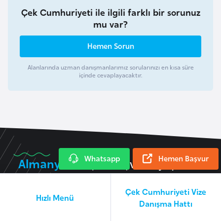
r
Çek Cumhuriyeti ile ilgili farklı bir sorunuz
g
mu var?
M
Hemen Sorun
a
c
Alanlarında uzman danışmanlarımız sorularınızı en kısa süre
içinde cevaplayacaktır.
a
r
i
s
t
a
n
Whatsapp
Hemen Başvur
Almanya
için başvuru yapmak
istiyorum
M
Çek Cumhuriyeti Vize
Hızlı Menü
a
Danışma Hattı
l
Almanya
Vize İşlemleri