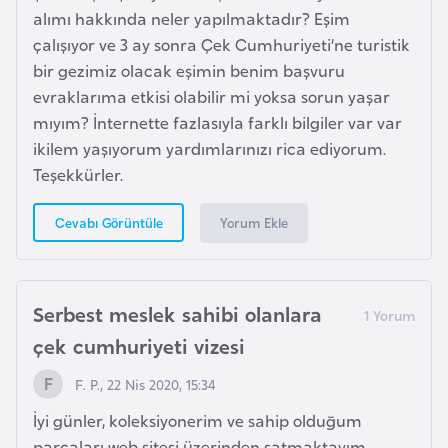
alımı hakkında neler yapılmaktadır? Eşim
g
çalışıyor ve 3 ay sonra Çek Cumhuriyeti’ne turistik
o
bir gezimiz olacak eşimin benim başvuru
evraklarıma etkisi olabilir mi yoksa sorun yaşar
K
mıyım? İnternette fazlasıyla farklı bilgiler var var
ü
ikilem yaşıyorum yardımlarınızı rica ediyorum.
b
Teşekkürler.
a
Yorum Ekle
Cevabı Görüntüle
K
u
v
Serbest meslek sahibi olanlara
e
çek cumhuriyeti vizesi
y
t
F. P., 22 Nis 2020, 15:34
İyi günler, koleksiyonerim ve sahip olduğum
L
parçaları web sitesi üzerinden satmaktayım.