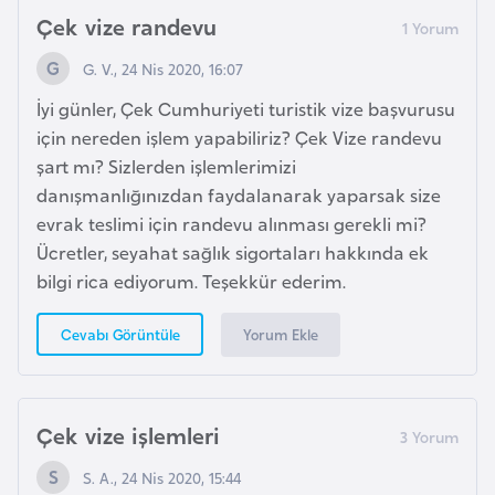
d
Çek vize randevu
a
G. V., 24 Nis 2020, 16:07
n
İyi günler, Çek Cumhuriyeti turistik vize başvurusu
için nereden işlem yapabiliriz? Çek Vize randevu
G
şart mı? Sizlerden işlemlerimizi
u
danışmanlığınızdan faydalanarak yaparsak size
y
evrak teslimi için randevu alınması gerekli mi?
a
Ücretler, seyahat sağlık sigortaları hakkında ek
n
bilgi rica ediyorum. Teşekkür ederim.
a
Yorum Ekle
Cevabı Görüntüle
H
i
n
Çek vize işlemleri
d
i
S. A., 24 Nis 2020, 15:44