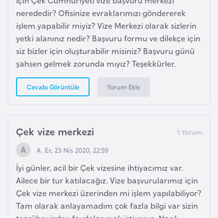
H
nerededir? Ofisinize evraklarımızı göndererek
o
işlem yapabilir miyiz? Vize Merkezi olarak sizlerin
l
yetki alanınız nedir? Başvuru formu ve dilekçe için
l
siz bizler için oluşturabilir misiniz? Başvuru günü
a
şahsen gelmek zorunda mıyız? Teşekkürler.
n
d
Yorum Ekle
Cevabı Görüntüle
a
İ
Çek vize merkezi
n
g
A. Er, 23 Nis 2020, 22:59
i
İyi günler, acil bir Çek vizesine ihtiyacımız var.
l
Ailece bir tur katılacağız. Vize başvurularımız için
t
Çek vize merkezi üzerinden mi işlem yapılabiliyor?
e
Tam olarak anlayamadım çok fazla bilgi var sizin
r
tecrübenizden faydalanmak istiyoruz. Nasıl