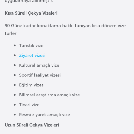
uygulamaya alınmıştır.
e
y
Kısa Süreli Çekya Vizeleri
n
90 Güne kadar konaklama hakkı tanıyan kısa dönem vize
türleri
B
Turistik vize
a
n
Ziyaret vizesi
g
Kültürel amaçlı vize
l
Sportif faaliyet vizesi
a
d
Eğitim vizesi
e
Bilimsel araştırma amaçlı vize
ş
Ticari vize
Resmi ziyaret amaçlı vize
B
Uzun Süreli Çekya Vizeleri
e
l