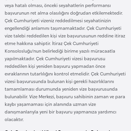
k
veya hatalı olması, önceki seyahatlerin performansı
a
başvurunun ret alma olasılığını doğrudan etkilemektedir.
Çek Cumhuriyeti vizeniz reddedilmesi seyahatinizin
engellendiği anlamını taşımamaktadır. Çek Cumhuriyeti
D
vize talebi reddedilen kişi vize başvurusunun reddine itiraz
e
etme hakkına sahiptir. İtiraz Çek Cumhuriyeti
m
Konsolosluğu’nun belirlediği birime yazılı müracaatla
o
yapılmaktadır. Çek Cumhuriyeti vizesi başvurusu
k
reddedilen kişi yeniden başvuru yapmadan önce
r
evraklarının tutarlılığını kontrol etmelidir. Çek Cumhuriyeti
a
vizesi başvurusunda bulunan kişi gerekli hazırlıklarını
t
tamamlaması durumunda yeniden vize başvurusunda
i
bulunabilir. Vize Merkezi, başvuru sahibinin zaman ve para
k
kaybı yaşamaması için alanında uzman vize
K
danışmanlarıyla yeni bir başvuru yapmanıza yardımcı
o
olacaktır.
n
g