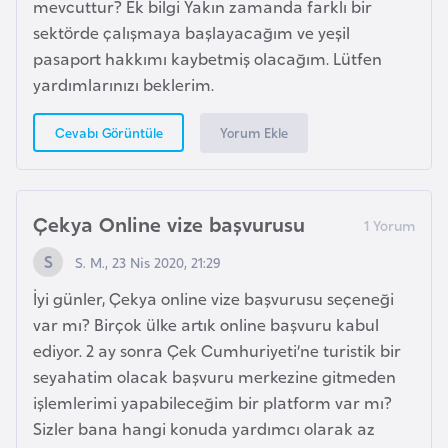
mevcuttur? Ek bilgi Yakın zamanda farklı bir
p
sektörde çalışmaya başlayacağım ve yeşil
a
pasaport hakkımı kaybetmiş olacağım. Lütfen
n
yardımlarınızı beklerim.
y
a
Yorum Ekle
Cevabı Görüntüle
İ
s
Çekya Online vize başvurusu
r
S. M., 23 Nis 2020, 21:29
a
i
İyi günler, Çekya online vize başvurusu seçeneği
l
var mı? Birçok ülke artık online başvuru kabul
ediyor. 2 ay sonra Çek Cumhuriyeti’ne turistik bir
seyahatim olacak başvuru merkezine gitmeden
İ
işlemlerimi yapabileceğim bir platform var mı?
s
Sizler bana hangi konuda yardımcı olarak az
v