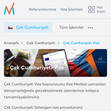
u
Hızlı
s
Referanslarımız
Vize İşlemleri
Başvuru yapmak istediğiniz ülkeyi seçin
Erişim
Ç
İ
Üye
t
Ülke Seçimi
e
Girişi
r
k
l
Çek Cumhuriyeti
Tüm İşlemler
a
C
l
e
u
y
m
Anasayfa
Çek Cumhuriyeti
Çek Cumhuriyeti Vize
t
a
h
u
i
r
A
i
ş
Çek Cumhuriyeti Vize
v
y
u
i
e
s
t
Çek Cumhuriyeti Vize başvurusunu Vize Merkezi uzmanları
m
t
i
danışmanlığında gerçekleştirerek işlemlerinizi kolayca
u
V
tamamlayabilirsiniz.
r
i
y
z
Çek Cumhuriyeti Schengen vize prosedürünü