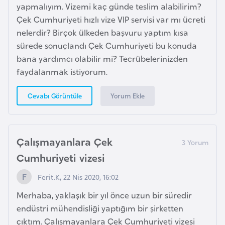
yapmalıyım. Vizemi kaç günde teslim alabilirim?
K
Çek Cumhuriyeti hızlı vize VIP servisi var mı ücreti
a
nelerdir? Birçok ülkeden başvuru yaptım kısa
r
sürede sonuçlandı Çek Cumhuriyeti bu konuda
a
bana yardımcı olabilir mi? Tecrübelerinizden
d
faydalanmak istiyorum.
a
ğ
Yorum Ekle
Cevabı Görüntüle
K
e
Çalışmayanlara Çek
n
y
Cumhuriyeti vizesi
a
Ferit.K, 22 Nis 2020, 16:02
Merhaba, yaklaşık bir yıl önce uzun bir süredir
K
endüstri mühendisliği yaptığım bir şirketten
o
çıktım. Çalışmayanlara Çek Cumhuriyeti vizesi
n