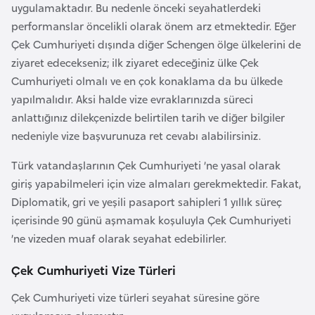
a
e
uygulamaktadır. Bu nedenle önceki seyahatlerdeki
İ
performanslar öncelikli olarak önem arz etmektedir. Eğer
ş
Çek Cumhuriyeti dışında diğer Schengen ölge ülkelerini de
A
l
ziyaret edecekseniz; ilk ziyaret edeceğiniz ülke Çek
z
e
Cumhuriyeti olmalı ve en çok konaklama da bu ülkede
e
m
yapılmalıdır. Aksi halde vize evraklarınızda süreci
r
l
anlattığınız dilekçenizde belirtilen tarih ve diğer bilgiler
b
e
nedeniyle vize başvurunuza ret cevabı alabilirsiniz.
a
r
y
i
Türk vatandaşlarının Çek Cumhuriyeti ’ne yasal olarak
c
giriş yapabilmeleri için vize almaları gerekmektedir. Fakat,
a
Diplomatik, gri ve yeşili pasaport sahipleri 1 yıllık süreç
n
içerisinde 90 günü aşmamak koşuluyla Çek Cumhuriyeti
’ne vizeden muaf olarak seyahat edebilirler.
B
Çek Cumhuriyeti Vize Türleri
a
h
Çek Cumhuriyeti vize türleri seyahat süresine göre
r