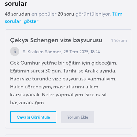
sorular
a
h
48 sorudan
en popüler
20 soru
görüntüleniyor.
Tüm
i
soruları göster
l
i
Çekya Schengen vize başvurusu
F
S. Kıvılcım Sönmez, 28 Tem 2025, 18:24
i
Çek Cumhuriyeti'ne bir eğitim için gideceğim.
n
Eğitimin süresi 30 gün. Tarihi ise Aralık ayında.
l
Hagi vize türünde vize başvurusu yapmalıyım.
a
Halen öğrenciyim, masraflarımı ailem
n
karşılayacak. Neler yapmalıyım. Size nasıl
d
başvuracağım
i
y
Yorum Ekle
Cevabı Görüntüle
a