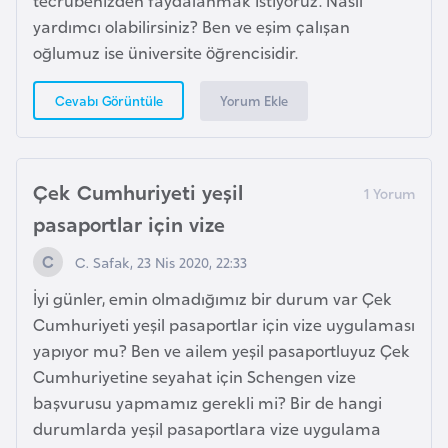
e
yardımcı olabilirsiniz? Ben ve eşim çalışan
oğlumuz ise üniversite öğrencisidir.
I
r
Yorum Ekle
Cevabı Görüntüle
a
k
Çek Cumhuriyeti yeşil
İ
pasaportlar için vize
r
l
C. Safak, 23 Nis 2020, 22:33
a
İyi günler, emin olmadığımız bir durum var Çek
n
Cumhuriyeti yeşil pasaportlar için vize uygulaması
d
yapıyor mu? Ben ve ailem yeşil pasaportluyuz Çek
a
Cumhuriyetine seyahat için Schengen vize
başvurusu yapmamız gerekli mi? Bir de hangi
İ
durumlarda yeşil pasaportlara vize uygulama
s