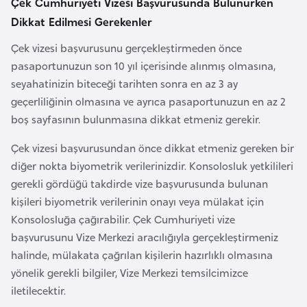
Çek Cumhuriyeti Vizesi Başvurusunda Bulunurken
o
Dikkat Edilmesi Gerekenler
Çek vizesi başvurusunu gerçekleştirmeden önce
B
pasaportunuzun son 10 yıl içerisinde alınmış olmasına,
u
seyahatinizin biteceği tarihten sonra en az 3 ay
l
geçerliliğinin olmasına ve ayrıca pasaportunuzun en az 2
g
boş sayfasının bulunmasına dikkat etmeniz gerekir.
a
r
Çek vizesi başvurusundan önce dikkat etmeniz gereken bir
i
diğer nokta biyometrik verilerinizdir. Konsolosluk yetkilileri
s
gerekli gördüğü takdirde vize başvurusunda bulunan
t
kişileri biyometrik verilerinin onayı veya mülakat için
a
Konsolosluğa çağırabilir. Çek Cumhuriyeti vize
n
başvurusunu Vize Merkezi aracılığıyla gerçekleştirmeniz
halinde, mülakata çağrılan kişilerin hazırlıklı olmasına
E
yönelik gerekli bilgiler, Vize Merkezi temsilcimizce
r
iletilecektir.
m