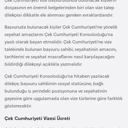
r
dosyasının en önemli belgelerinden biri olan vize talep
i
dilekçesi dikkatle ele alınması gereken evraklardandır.
y
Başvuruda bulunacak kişiler Çek Cumhuriyeti’ne yönelik
e
seyahat amaçlarını Çek Cumhuriyeti Konsolosluğu’na
t
yazılı olarak beyan etmelidir. Çek Cumhuriyeti’ne vize
i
talebinde bulunan başvuru sahibi, seyahatinin amacını,
tarihlerini ve seyahat masraflarını nasıl karşılayacağını
C
bildirdiği dilekçeyi açıklıkla yazmalıdır.
e
z
Çek Cumhuriyeti Konsolosluğu’na hitaben yazılacak
a
dilekçe; başvuru sahibinin sosyal statüsüne, bağlı
y
bulunduğu iş yerindeki pozisyonuna ve seyahatinin
i
gayesine göre uygulamada olan vize türlerine göre farklılık
r
gösterecektir.
Çek Cumhuriyeti Vizesi Ücreti
C