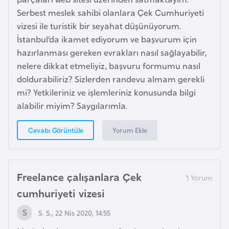
e
Serbest meslek sahibi olanlara Çek Cumhuriyeti
s
vizesi ile turistik bir seyahat düşünüyorum.
o
İstanbul’da ikamet ediyorum ve başvurum için
t
hazırlanması gereken evrakları nasıl sağlayabilir,
h
nelere dikkat etmeliyiz, başvuru formumu nasıl
o
doldurabiliriz? Sizlerden randevu almam gerekli
mi? Yetkileriniz ve işlemleriniz konusunda bilgi
L
alabilir miyim? Saygılarımla.
e
t
Yorum Ekle
Cevabı Görüntüle
o
n
y
Freelance çalışanlara Çek
a
cumhuriyeti vizesi
L
S. S., 22 Nis 2020, 14:55
i