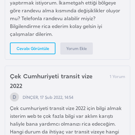
yaptırmak istiyorum. İkametgah ettiği bölgeye
i
göre randevu alma kısmında değişiklikler oluyor
y
mu? Telefonla randevu alabilir miyiz?
a
Bilgilendirme rica ederim kolay gelsin iyi
çalışmalar dilerim.
G
a
Yorum Ekle
Cevabı Görüntüle
n
a
Çek Cumhuriyeti transit vize
G
2022
i
n
DİNÇER, 17 Şub 2022, 14:54
e
Çek cumhuriyeti transit vize 2022 için bilgi almak
B
isterim web te çok fazla bilgi var aklım karıştı
i
haliyle bana yardımcı olmanızı rica edeceğim.
s
Hangi durum da ihtiyaç var transit vizeye hangi