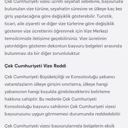
Çek Cumhuriyeti vizesi ücreti seyahat sebebine, başvuruda
i
bulunulan vize türüne, seyahatin süresine ve ülkeye kaç kez
b
giriş yapılacağına göre değişiklik gösterebilir. Turistik,
u
ticari, aile ziyareti ve diğer vize türlerine göre değişiklik
t
gösteren vize ücretlerini öğrenmek için Vize Merkezi
i
temsilcimizle iletişime geçebilirsiniz. Vize ücretinin
yatırıldığını gösteren dekontun başvuru belgeleri arasında
Ç
bulunması da bir diğer zorunluluktur.
i
n
Çek Cumhuriyeti Vize Reddi
Çek Cumhuriyeti Büyükelçiliği ve Konsolosluğu yabancı
D
vatandaşların ülkeye girişini sınırlama, ülkeye hangi
a
yabancının hangi koşulda girebileceklerini belirleme
n
hakkına sahiptir. Bu nedenle Çek Cumhuriyeti
i
Konsolosluğu başvuru sahibinin Çek Cumhuriyeti vizesi
m
başvurusunu uygun görmemesi durumunda reddedebilir.
a
r
Çek Cumhuriyeti vizesi başvurularında belgelerin eksik