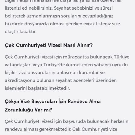
i
listenizi edinebilirsiniz. Seyahat sebebinizi ve süresi
n
belirterek uzmanlarımızın sorularını cevapladığınız
takdirde dosyanızda olması gereken evrak listeniz size
B
ulaştırılacaktır.
o
s
Çek Cumhuriyeti Vizesi Nasıl Alınır?
n
Çek Cumhuriyeti vizesi için müracaatta bulunacak Türkiye
a
vatandaşları veya Türkiye’de ikamet eden yabancı uyruklu
H
kişiler vize başvurularını anlaşmalı kurumlar ve
e
akreditasyonu bulunan seyahat acenteleri üzerinden
r
işlemlerini başlatabilmektedir.
s
e
Çekya Vize Başvuruları İçin Randevu Alma
k
Zorunluluğu Var mı?
Çek Cumhuriyeti vizesi için başvuruda bulunacak herkesin
B
randevu alması gerekmektedir. Çek Cumhuriyeti vize
u