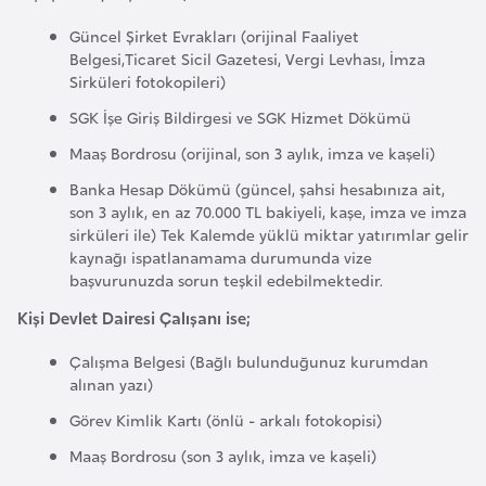
k
Güncel Şirket Evrakları (orijinal Faaliyet
a
Belgesi,Ticaret Sicil Gazetesi, Vergi Levhası, İmza
Sirküleri fotokopileri)
D
SGK İşe Giriş Bildirgesi ve SGK Hizmet Dökümü
e
Maaş Bordrosu (orijinal, son 3 aylık, imza ve kaşeli)
m
Banka Hesap Dökümü (güncel, şahsi hesabınıza ait,
o
son 3 aylık, en az 70.000 TL bakiyeli, kaşe, imza ve imza
k
sirküleri ile) Tek Kalemde yüklü miktar yatırımlar gelir
r
kaynağı ispatlanamama durumunda vize
a
başvurunuzda sorun teşkil edebilmektedir.
t
Kişi Devlet Dairesi Çalışanı ise;
i
k
Çalışma Belgesi (Bağlı bulunduğunuz kurumdan
alınan yazı)
K
o
Görev Kimlik Kartı (önlü - arkalı fotokopisi)
n
Maaş Bordrosu (son 3 aylık, imza ve kaşeli)
g