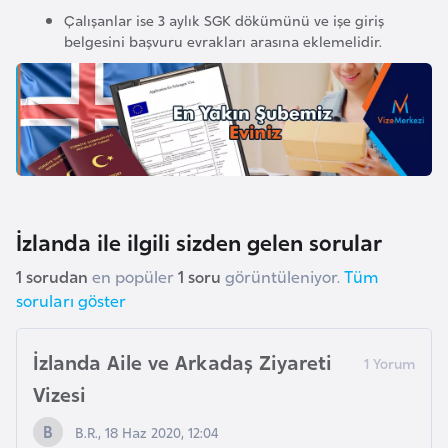
F
Çalışanlar ise 3 aylık SGK dökümünü ve işe giriş
r
belgesini başvuru evrakları arasına eklemelidir.
a
n
s
a
G
a
İzlanda ile ilgili sizden gelen sorular
b
1 sorudan
en popüler
1 soru
görüntüleniyor.
Tüm
o
soruları göster
n
İzlanda Aile ve Arkadaş Ziyareti
G
Vizesi
a
m
B.R., 18 Haz 2020, 12:04
b