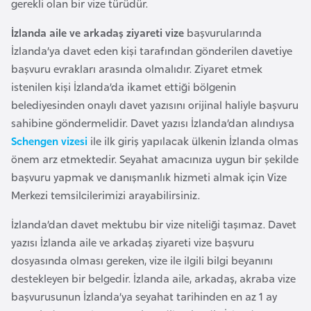
gerekli olan bir vize türüdür.
e
y
İzlanda aile ve arkadaş ziyareti vize
başvurularında
n
İzlanda’ya davet eden kişi tarafından gönderilen davetiye
başvuru evrakları arasında olmalıdır. Ziyaret etmek
istenilen kişi İzlanda’da ikamet ettiği bölgenin
B
belediyesinden onaylı davet yazısını orijinal haliyle başvuru
a
sahibine göndermelidir. Davet yazısı İzlanda’dan alındıysa
n
Schengen vizesi
ile ilk giriş yapılacak ülkenin İzlanda olmas
g
önem arz etmektedir. Seyahat amacınıza uygun bir şekilde
l
başvuru yapmak ve danışmanlık hizmeti almak için Vize
a
Merkezi temsilcilerimizi arayabilirsiniz.
d
e
İzlanda’dan davet mektubu bir vize niteliği taşımaz. Davet
ş
yazısı İzlanda aile ve arkadaş ziyareti vize başvuru
dosyasında olması gereken, vize ile ilgili bilgi beyanını
B
destekleyen bir belgedir. İzlanda aile, arkadaş, akraba vize
e
başvurusunun İzlanda’ya seyahat tarihinden en az 1 ay
l