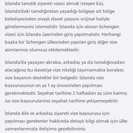
İzlanda tanıdık ziyareti vizesi almak isteyen kişi,
l
İzlanda’daki tanıdığından yaşadığı bölgeye ait bölge
g
belediyesinden onaylı davet yazısını orijinal haliyle
a
göndermesini istemelidir. İzlanda için alınan Schengen
r
vizesi için İzlanda üzerinden giriş yapılmalıdır. Herhangi
i
başka bir Schengen ülkesinden yapılan giriş diğer vize
s
alımlarınızı olumsuz etkilemektedir.
t
a
İzlanda’da yaşayan akraba, arkadaş ya da tanıdığınızdan
n
alacağınız bu davetiye vize niteliği taşımamakla beraber,
vize beyanını destekler bir belgedir. İzlanda vize
B
başvurusunun en az 1 ay öncesinden yapılması
u
gerekmektedir. Seyahat tarihine 2 haftadan az süre kalmış
r
ise vize başvurularınız seyahat tarihine yetişemeyebilir.
k
İzlanda Aile ve arkadaş ziyareti vize başvurusu için
i
yapılması gerekenler hakkında detaylı bilgi almak için ülke
n
uzmanlarımızla iletişime geçebilirsiniz.
a