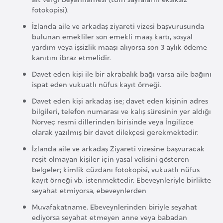
E
fotokopisi).
t
İzlanda aile ve arkadaş ziyareti vizesi başvurusunda
i
bulunan emekliler son emekli maaş kartı, sosyal
y
yardım veya işsizlik maaşı alıyorsa son 3 aylık ödeme
o
kanıtını ibraz etmelidir.
p
Davet eden kişi ile bir akrabalık bağı varsa aile bağını
y
ispat eden vukuatlı nüfus kayıt örneği.
a
Davet eden kişi arkadaş ise; davet eden kişinin adres
bilgileri, telefon numarası ve kalış süresinin yer aldığı
F
Norveç resmi dillerinden birisinde veya İngilizce
olarak yazılmış bir davet dilekçesi gerekmektedir.
i
l
İzlanda aile ve arkadaş Ziyareti vizesine başvuracak
reşit olmayan kişiler için yasal velisini gösteren
d
belgeler; kimlik cüzdanı fotokopisi, vukuatlı nüfus
i
kayıt örneği vb. istenmektedir. Ebeveynleriyle birlikte
ş
seyahat etmiyorsa, ebeveynlerden
i
Muvafakatname. Ebeveynlerinden biriyle seyahat
S
ediyorsa seyahat etmeyen anne veya babadan