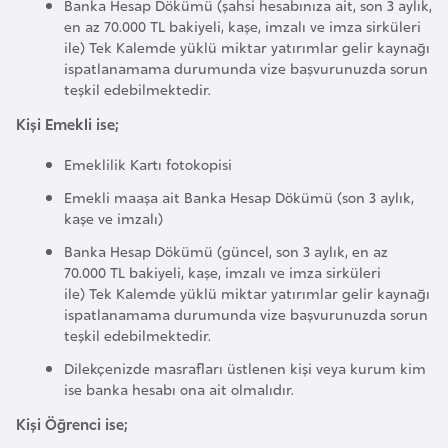
Banka Hesap Dökümü (şahsi hesabınıza ait, son 3 aylık,
o
en az 70.000 TL bakiyeli, kaşe, imzalı ve imza sirküleri
ile) Tek Kalemde yüklü miktar yatırımlar gelir kaynağı
ispatlanamama durumunda vize başvurunuzda sorun
B
teşkil edebilmektedir.
u
Kişi Emekli ise;
l
g
Emeklilik Kartı fotokopisi
a
Emekli maaşa ait Banka Hesap Dökümü (son 3 aylık,
r
kaşe ve imzalı)
i
Banka Hesap Dökümü (güncel, son 3 aylık, en az
s
70.000 TL bakiyeli, kaşe, imzalı ve imza sirküleri
t
ile) Tek Kalemde yüklü miktar yatırımlar gelir kaynağı
a
ispatlanamama durumunda vize başvurunuzda sorun
n
teşkil edebilmektedir.
Dilekçenizde masrafları üstlenen kişi veya kurum kim
ise banka hesabı ona ait olmalıdır.
E
r
Kişi Öğrenci ise;
m