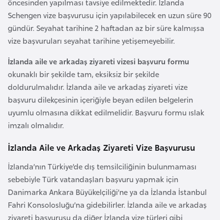
öncesinden yapılması tavsiye edilmektedir. İzlanda
a
Schengen vize başvurusu için yapılabilecek en uzun süre 90
r
gündür. Seyahat tarihine 2 haftadan az bir süre kalmışsa
u
vize başvuruları seyahat tarihine yetişemeyebilir.
s
İzlanda aile ve arkadaş ziyareti vizesi başvuru formu
okunaklı bir şekilde tam, eksiksiz bir şekilde
B
doldurulmalıdır. İzlanda aile ve arkadaş ziyareti vize
e
başvuru dilekçesinin içeriğiyle beyan edilen belgelerin
l
uyumlu olmasına dikkat edilmelidir. Başvuru formu ıslak
ç
imzalı olmalıdır.
i
k
İzlanda Aile ve Arkadaş Ziyareti Vize Başvurusu
a
İzlanda’nın Türkiye’de dış temsilciliğinin bulunmaması
sebebiyle Türk vatandaşları başvuru yapmak için
B
Danimarka Ankara Büyükelçiliği’ne ya da İzlanda İstanbul
e
Fahri Konsolosluğu’na gidebilirler. İzlanda aile ve arkadaş
n
ziyareti başvurusu da diğer İzlanda vize türleri gibi