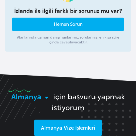
s
a
İzlanda ile ilgili farklı bir sorunuz mu var?
u
Hemen Sorun
G
Alanlarında uzman danışmanlarımız sorularınızı en kısa süre
i
içinde cevaplayacaktır.
n
e
G
r
e
Almanya
için başvuru yapmak
n
istiyorum
a
d
a
Almanya
Vize İşlemleri