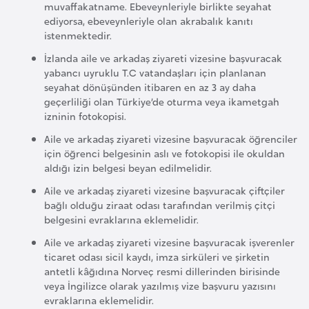
a
muvaffakatname. Ebeveynleriyle birlikte seyahat
h
ediyorsa, ebeveynleriyle olan akrabalık kanıtı
istenmektedir.
i
l
İzlanda aile ve arkadaş ziyareti vizesine başvuracak
yabancı uyruklu T.C vatandaşları için planlanan
i
seyahat dönüşünden itibaren en az 3 ay daha
geçerliliği olan Türkiye’de oturma veya ikametgah
F
izninin fotokopisi.
i
Aile ve arkadaş ziyareti vizesine başvuracak öğrenciler
n
için öğrenci belgesinin aslı ve fotokopisi ile okuldan
aldığı izin belgesi beyan edilmelidir.
l
a
Aile ve arkadaş ziyareti vizesine başvuracak çiftçiler
n
bağlı olduğu ziraat odası tarafından verilmiş çitçi
belgesini evraklarına eklemelidir.
d
i
Aile ve arkadaş ziyareti vizesine başvuracak işverenler
ticaret odası sicil kaydı, imza sirküleri ve şirketin
y
antetli kâğıdına Norveç resmi dillerinden birisinde
a
veya İngilizce olarak yazılmış vize başvuru yazısını
evraklarına eklemelidir.