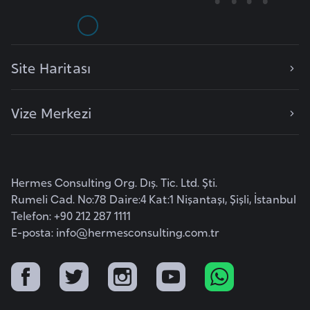
G
ü
n
Site Haritası
e
y
K
Vize Merkezi
o
r
e
Hermes Consulting Org. Dış. Tic. Ltd. Şti.
G
Rumeli Cad. No:78 Daire:4 Kat:1 Nişantaşı, Şişli, İstanbul
Telefon: +90 212 287 1111
ü
E-posta:
info@hermesconsulting.com.tr
n
e
y
S
u