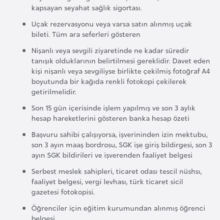
kapsayan seyahat sağlık sigortası.
r
i
Uçak rezervasyonu veya varsa satın alınmış uçak
bileti. Tüm ara seferleri gösteren
y
e
Nişanlı veya sevgili ziyaretinde ne kadar süredir
tanışık olduklarının belirtilmesi gereklidir. Davet eden
t
kişi nişanlı veya sevgiliyse birlikte çekilmiş fotoğraf A4
i
boyutunda bir kağıda renkli fotokopi çekilerek
getirilmelidir.
C
Son 15 gün içerisinde işlem yapılmış ve son 3 aylık
e
hesap hareketlerini gösteren banka hesap özeti
z
Başvuru sahibi çalışıyorsa, işverininden izin mektubu,
a
son 3 ayın maaş bordrosu, SGK işe giriş bildirgesi, son 3
y
ayın SGK bildirileri ve işverenden faaliyet belgesi
i
Serbest meslek sahipleri, ticaret odası tescil nüshsı,
r
faaliyet belgesi, vergi levhası, türk ticaret sicil
gazetesi fotokopisi.
Öğrenciler için eğitim kurumundan alınmış öğrenci
C
belgesi