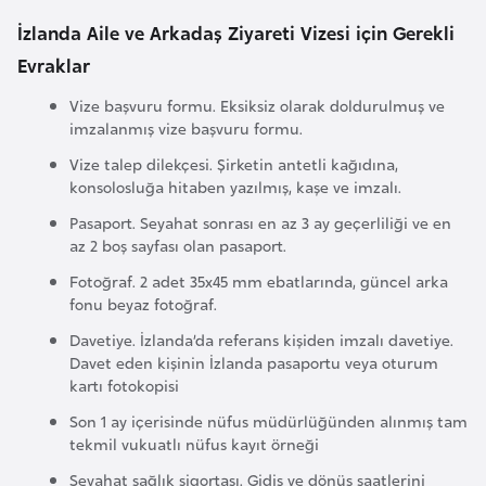
F
İzlanda Aile ve Arkadaş Ziyareti Vizesi için Gerekli
a
Evraklar
s
o
Vize başvuru formu. Eksiksiz olarak doldurulmuş ve
imzalanmış vize başvuru formu.
Ç
Vize talep dilekçesi. Şirketin antetli kağıdına,
konsolosluğa hitaben yazılmış, kaşe ve imzalı.
a
d
Pasaport. Seyahat sonrası en az 3 ay geçerliliği ve en
az 2 boş sayfası olan pasaport.
Fotoğraf. 2 adet 35x45 mm ebatlarında, güncel arka
Ç
fonu beyaz fotoğraf.
e
Davetiye. İzlanda’da referans kişiden imzalı davetiye.
k
Davet eden kişinin İzlanda pasaportu veya oturum
C
kartı fotokopisi
u
Son 1 ay içerisinde nüfus müdürlüğünden alınmış tam
m
tekmil vukuatlı nüfus kayıt örneği
h
Seyahat sağlık sigortası. Gidiş ve dönüş saatlerini
u