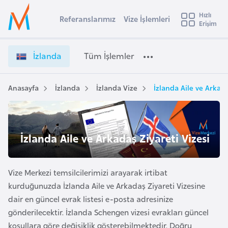
u
Hızlı
s
Referanslarımız
Vize İşlemleri
Başvuru yapmak istediğiniz ülkeyi seçin
Erişim
İ
İ
Üye
t
Ülke Seçimi
z
Girişi
r
l
l
İzlanda
Tüm İşlemler
a
a
l
e
n
y
d
Anasayfa
İzlanda
İzlanda Vize
İzlanda Aile ve Arkada
t
a
a
V
i
i
A
z
ş
İzlanda Aile ve Arkadaş Ziyareti Vizesi
v
e
u
i
İ
s
ş
Vize Merkezi temsilcilerimizi arayarak irtibat
m
t
l
kurduğunuzda İzlanda Aile ve Arkadaş Ziyareti Vizesine
u
e
dair en güncel evrak listesi e-posta adresinize
r
m
gönderilecektir. İzlanda Schengen vizesi evrakları güncel
y
l
koşullara göre değişiklik gösterebilmektedir. Doğru