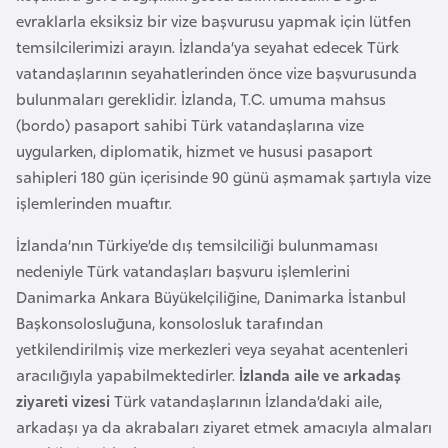
a
e
evraklarla eksiksiz bir vize başvurusu yapmak için lütfen
r
temsilcilerimizi arayın. İzlanda’ya seyahat edecek Türk
i
A
vatandaşlarının seyahatlerinden önce vize başvurusunda
z
bulunmaları gereklidir. İzlanda, T.C. umuma mahsus
e
(bordo) pasaport sahibi Türk vatandaşlarına vize
r
uygularken, diplomatik, hizmet ve hususi pasaport
b
sahipleri 180 gün içerisinde 90 günü aşmamak şartıyla vize
a
işlemlerinden muaftır.
y
İzlanda’nın Türkiye’de dış temsilciliği bulunmaması
c
nedeniyle Türk vatandaşları başvuru işlemlerini
a
Danimarka Ankara Büyükelçiliğine, Danimarka İstanbul
n
Başkonsolosluğuna, konsolosluk tarafından
yetkilendirilmiş vize merkezleri veya seyahat acentenleri
B
aracılığıyla yapabilmektedirler.
İzlanda aile ve arkadaş
a
ziyareti vizesi
Türk vatandaşlarının İzlanda’daki aile,
h
arkadaşı ya da akrabaları ziyaret etmek amacıyla almaları
r