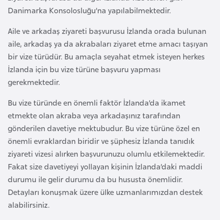
i
Danimarka Konsolosluğu’na yapılabilmektedir.
n
Aile ve arkadaş ziyareti başvurusu İzlanda orada bulunan
aile, arkadaş ya da akrabaları ziyaret etme amacı taşıyan
B
bir vize türüdür. Bu amaçla seyahat etmek isteyen herkes
o
İzlanda için bu vize türüne başvuru yapması
s
gerekmektedir.
n
a
Bu vize türünde en önemli faktör İzlanda’da ikamet
H
etmekte olan akraba veya arkadaşınız tarafından
e
gönderilen davetiye mektubudur. Bu vize türüne özel en
r
önemli evraklardan biridir ve şüphesiz İzlanda tanıdık
s
ziyareti vizesi alırken başvurunuzu olumlu etkilemektedir.
e
Fakat size davetiyeyi yollayan kişinin İzlanda’daki maddi
k
durumu ile gelir durumu da bu hususta önemlidir.
Detayları konuşmak üzere ülke uzmanlarımızdan destek
B
alabilirsiniz.
u