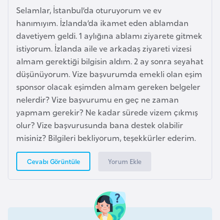
Selamlar, İstanbul’da oturuyorum ve ev
i
hanımıyım. İzlanda’da ikamet eden ablamdan
y
davetiyem geldi. 1 aylığına ablamı ziyarete gitmek
a
istiyorum. İzlanda aile ve arkadaş ziyareti vizesi
almam gerektiği bilgisin aldım. 2 ay sonra seyahat
G
düşünüyorum. Vize başvurumda emekli olan eşim
a
sponsor olacak eşimden almam gereken belgeler
n
nelerdir? Vize başvurumu en geç ne zaman
a
yapmam gerekir? Ne kadar sürede vizem çıkmış
olur? Vize başvurusunda bana destek olabilir
G
misiniz? Bilgileri bekliyorum, teşekkürler ederim.
i
n
Yorum Ekle
Cevabı Görüntüle
e
B
i
s