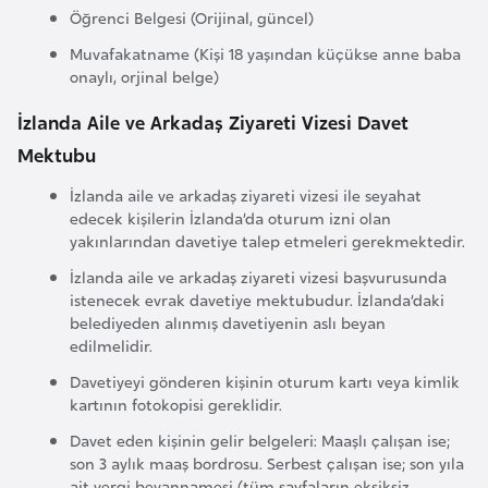
Öğrenci Belgesi (Orijinal, güncel)
e
n
Muvafakatname (Kişi 18 yaşından küçükse anne baba
onaylı, orjinal belge)
i
s
İzlanda Aile ve Arkadaş Ziyareti Vizesi Davet
t
Mektubu
a
n
İzlanda aile ve arkadaş ziyareti vizesi ile seyahat
edecek kişilerin İzlanda’da oturum izni olan
yakınlarından davetiye talep etmeleri gerekmektedir.
E
İzlanda aile ve arkadaş ziyareti vizesi başvurusunda
s
istenecek evrak davetiye mektubudur. İzlanda’daki
t
belediyeden alınmış davetiyenin aslı beyan
o
edilmelidir.
n
Davetiyeyi gönderen kişinin oturum kartı veya kimlik
y
kartının fotokopisi gereklidir.
a
Davet eden kişinin gelir belgeleri: Maaşlı çalışan ise;
son 3 aylık maaş bordrosu. Serbest çalışan ise; son yıla
ait vergi beyannamesi (tüm sayfaların eksiksiz