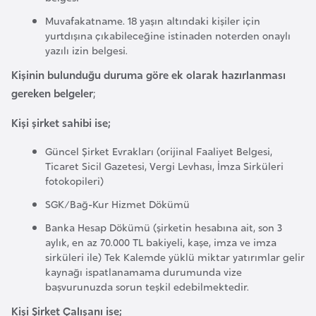
i
Muvafakatname. 18 yaşın altındaki kişiler için
b
yurtdışına çıkabileceğine istinaden noterden onaylı
u
yazılı izin belgesi.
t
Kişinin bulunduğu duruma göre ek olarak hazırlanması
i
gereken belgeler
;
Ç
Kişi şirket sahibi ise;
i
Güncel Şirket Evrakları (orijinal Faaliyet Belgesi,
n
Ticaret Sicil Gazetesi, Vergi Levhası, İmza Sirküleri
fotokopileri)
D
SGK/Bağ-Kur Hizmet Dökümü
a
Banka Hesap Dökümü (şirketin hesabına ait, son 3
n
aylık, en az 70.000 TL bakiyeli, kaşe, imza ve imza
i
sirküleri ile) Tek Kalemde yüklü miktar yatırımlar gelir
m
kaynağı ispatlanamama durumunda vize
başvurunuzda sorun teşkil edebilmektedir.
a
r
Kişi Şirket Çalışanı ise;