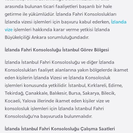
a
e
arasında bulunan ticari faaliyetleri başarılı bir hale
r
getirme ile yükümlüdür. İzlanda Fahri Konsoloslukları
i
A
İzlanda vizesi işlemleri için başvuru kabul ederken,
İzlanda
z
vize
işlemleri hakkında karar verme yetkisi İzlanda
e
Büyükelçiliği Ankara sorumluluğundadır.
r
İzlanda Fahri Konsolosluğu İstanbul Görev Bölgesi
b
a
İzlanda İstanbul Fahri Konsolosluğu ve diğer İzlanda
y
Konsoloslukları faaliyet alanlarına yakın bölgelerde ikamet
c
eden kişilerin İzlanda Vizesi ve İzlanda Konsolosluk
a
işlemleri konusunda yetkilidir. İstanbul, Kırklareli, Edirne,
n
Tekirdağ, Çanakkale, Balıkesir, Bursa, Sakarya, Bilecik,
Kocaeli, Yalova illerinde ikamet eden kişiler vize ve
B
konsolosluk işlemleri için İzlanda İstanbul Fahri
a
Konsolosluğu’na başvuruda bulunmalıdır.
h
İzlanda İstanbul Fahri Konsolosluğu Çalışma Saatleri
r