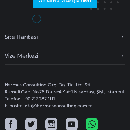
i
b
u
t
i
Site Haritası
Ç
Vize Merkezi
i
n
D
Hermes Consulting Org. Dış. Tic. Ltd. Şti.
a
Rumeli Cad. No:78 Daire:4 Kat:1 Nişantaşı, Şişli, İstanbul
n
Telefon: +90 212 287 1111
i
E-posta:
info@hermesconsulting.com.tr
m
a
r