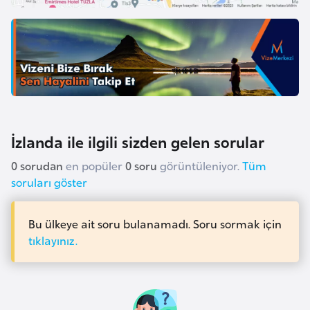
F
a
s
o
Ç
a
İzlanda ile ilgili sizden gelen sorular
d
0 sorudan
en popüler
0 soru
görüntüleniyor.
Tüm
soruları göster
Ç
e
k
Bu ülkeye ait soru bulanamadı. Soru sormak için
C
tıklayınız.
u
m
h
u