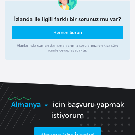
r
i
İzlanda ile ilgili farklı bir sorunuz mu var?
y
e
Hemen Sorun
t
i
Alanlarında uzman danışmanlarımız sorularınızı en kısa süre
içinde cevaplayacaktır.
C
e
z
a
y
Almanya
için başvuru yapmak
i
r
istiyorum
C
Almanya
Vize İşlemleri