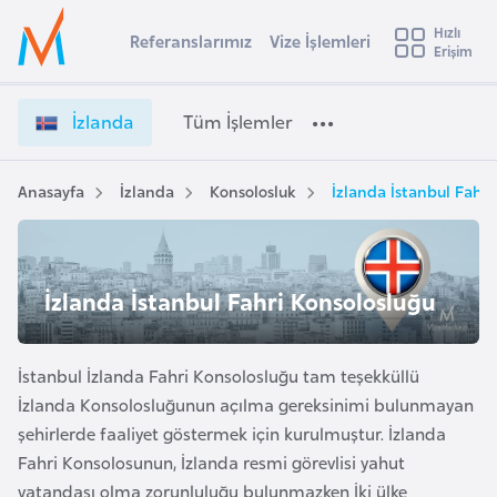
u
Hızlı
s
Referanslarımız
Vize İşlemleri
Başvuru yapmak istediğiniz ülkeyi seçin
Erişim
İ
İ
Üye
t
Ülke Seçimi
z
Girişi
r
l
l
İzlanda
Tüm İşlemler
a
a
l
e
n
y
d
Anasayfa
İzlanda
Konsolosluk
İzlanda İstanbul Fahri
t
a
a
V
i
i
A
z
ş
İzlanda İstanbul Fahri Konsolosluğu
v
e
u
i
İ
s
ş
İstanbul İzlanda Fahri Konsolosluğu tam teşekküllü
m
t
l
İzlanda Konsolosluğunun açılma gereksinimi bulunmayan
u
e
şehirlerde faaliyet göstermek için kurulmuştur. İzlanda
r
m
Fahri Konsolosunun, İzlanda resmi görevlisi yahut
y
l
vatandaşı olma zorunluluğu bulunmazken İki ülke