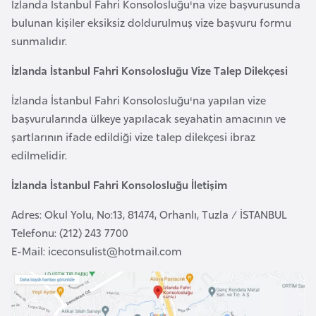
İzlanda İstanbul Fahri Konsolosluğu'na vize başvurusunda
l
bulunan kişiler eksiksiz doldurulmuş vize başvuru formu
g
sunmalıdır.
a
r
İzlanda İstanbul Fahri Konsolosluğu Vize Talep Dilekçesi
i
İzlanda İstanbul Fahri Konsolosluğu'na yapılan vize
s
başvurularında ülkeye yapılacak seyahatin amacının ve
t
şartlarının ifade edildiği vize talep dilekçesi ibraz
a
edilmelidir.
n
İzlanda İstanbul Fahri Konsolosluğu İletişim
B
Adres: Okul Yolu, No:13, 81474, Orhanlı, Tuzla / İSTANBUL
u
Telefonu: (212) 243 7700
r
E-Mail:
iceconsulist@hotmail.com
k
i
n
a