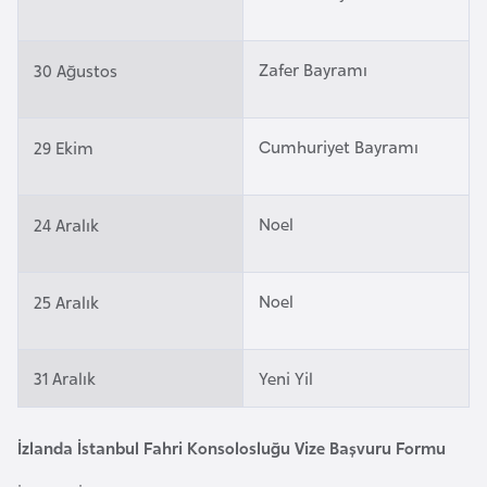
i
n
Zafer Bayramı
30 Ağustos
B
o
Cumhuriyet Bayramı
29 Ekim
s
n
a
Noel
24 Aralık
H
e
r
Noel
25 Aralık
s
e
31 Aralık
Yeni Yil
k
B
İzlanda İstanbul Fahri Konsolosluğu Vize Başvuru Formu
u