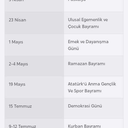
a
r
Ulusal Egemenlik ve
23 Nisan
u
Çocuk Bayramı
s
Emek ve Dayanışma
1 Mayıs
B
Günü
e
l
Ramazan Bayramı
2-4 Mayıs
ç
i
k
Atatürk'ü Anma Gençlik
19 Mayıs
a
Ve Spor Bayramı
Demokrasi Günü
15 Temmuz
B
e
n
Kurban Bayramı
9-12 Temmuz