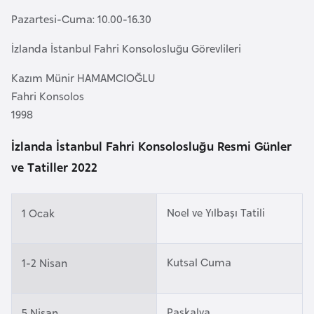
e
Pazartesi-Cuma: 10.00-16.30
y
n
İzlanda İstanbul Fahri Konsolosluğu Görevlileri
Kazım Münir HAMAMCIOĞLU
B
Fahri Konsolos
a
1998
n
g
İzlanda İstanbul Fahri Konsolosluğu Resmi Günler
l
ve Tatiller 2022
a
d
Noel ve Yılbaşı Tatili
1 Ocak
e
ş
Kutsal Cuma
1-2 Nisan
B
e
Paskalya
l
5 Nisan