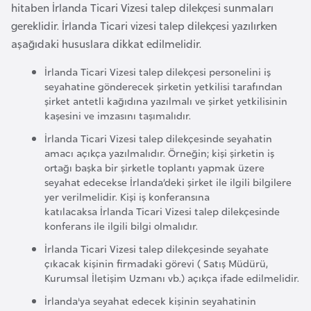
a
e
hitaben İrlanda Ticari Vizesi talep dilekçesi sunmaları
r
gereklidir. İrlanda Ticari vizesi talep dilekçesi yazılırken
i
aşağıdaki hususlara dikkat edilmelidir.
A
z
İrlanda Ticari Vizesi talep dilekçesi personelini iş
e
seyahatine gönderecek şirketin yetkilisi tarafından
r
şirket antetli kağıdına yazılmalı ve şirket yetkilisinin
kaşesini ve imzasını taşımalıdır.
b
a
İrlanda Ticari Vizesi talep dilekçesinde seyahatin
amacı açıkça yazılmalıdır. Örneğin; kişi şirketin iş
y
ortağı başka bir şirketle toplantı yapmak üzere
c
seyahat edecekse İrlanda’deki şirket ile ilgili bilgilere
a
yer verilmelidir. Kişi iş konferansına
n
katılacaksa İrlanda Ticari Vizesi talep dilekçesinde
konferans ile ilgili bilgi olmalıdır.
İrlanda Ticari Vizesi talep dilekçesinde seyahate
B
çıkacak kişinin firmadaki görevi ( Satış Müdürü,
a
Kurumsal İletişim Uzmanı vb.) açıkça ifade edilmelidir.
h
İrlanda'ya seyahat edecek kişinin seyahatinin
r