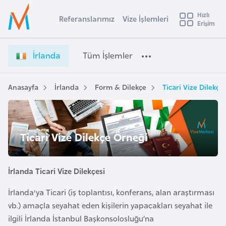
u
Hızlı
s
Referanslarımız
Vize İşlemleri
Başvuru yapmak istediğiniz ülkeyi seçin
Erişim
İ
İ
Üye
t
Ülke Seçimi
r
Girişi
r
l
l
İrlanda
Tüm İşlemler
a
a
l
e
n
y
d
Anasayfa
İrlanda
Form & Dilekçe
Ticari Vize Dilekçe
t
a
a
V
i
i
A
z
ş
Ticari Vize Dilekçe Örneği
v
e
u
i
İ
s
ş
İrlanda Ticari Vize Dilekçesi
m
t
l
u
İrlanda'ya Ticari (iş toplantısı, konferans, alan araştırması
e
r
vb.) amaçla seyahat eden kişilerin yapacakları seyahat ile
m
y
l
ilgili İrlanda İstanbul Başkonsolosluğu’na