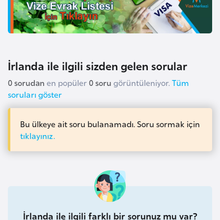
a
r
u
s
İrlanda ile ilgili sizden gelen sorular
B
0 sorudan
en popüler
0 soru
görüntüleniyor.
Tüm
e
soruları göster
l
ç
Bu ülkeye ait soru bulanamadı. Soru sormak için
i
tıklayınız.
k
a
B
e
n
İrlanda ile ilgili farklı bir sorunuz mu var?