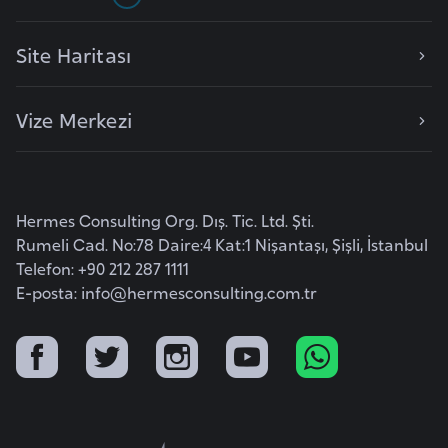
l
g
Site Haritası
a
r
Vize Merkezi
i
s
t
a
Hermes Consulting Org. Dış. Tic. Ltd. Şti.
n
Rumeli Cad. No:78 Daire:4 Kat:1 Nişantaşı, Şişli, İstanbul
Telefon: +90 212 287 1111
B
E-posta:
info@hermesconsulting.com.tr
u
r
k
i
n
a