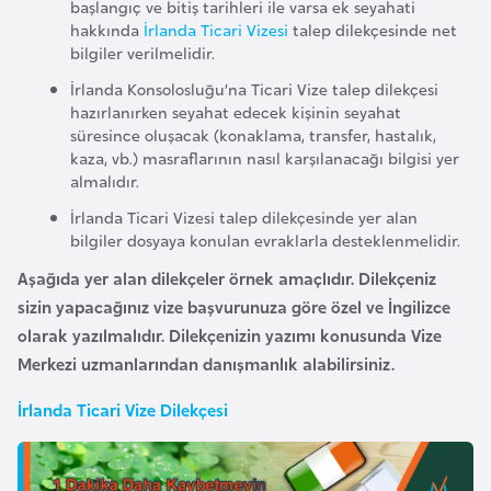
başlangıç ve bitiş tarihleri ile varsa ek seyahati
e
hakkında
İrlanda Ticari Vizesi
talep dilekçesinde net
y
bilgiler verilmelidir.
n
İrlanda Konsolosluğu’na Ticari Vize talep dilekçesi
hazırlanırken seyahat edecek kişinin seyahat
süresince oluşacak (konaklama, transfer, hastalık,
B
kaza, vb.) masraflarının nasıl karşılanacağı bilgisi yer
a
almalıdır.
n
İrlanda Ticari Vizesi talep dilekçesinde yer alan
g
bilgiler dosyaya konulan evraklarla desteklenmelidir.
l
Aşağıda yer alan dilekçeler örnek amaçlıdır. Dilekçeniz
a
sizin yapacağınız vize başvurunuza göre özel ve İngilizce
d
olarak yazılmalıdır. Dilekçenizin yazımı konusunda Vize
e
Merkezi uzmanlarından danışmanlık alabilirsiniz.
ş
İrlanda Ticari Vize Dilekçesi
B
e
l