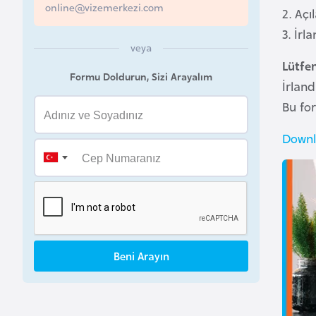
online@vizemerkezi.com
2. Açı
a
3. İrl
h
veya
r
Lütfe
e
Formu Doldurun, Sizi Arayalım
İrlan
y
Bu fo
n
Downl
B
a
n
g
l
a
Beni Arayın
d
e
ş