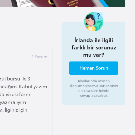
İrlanda ile ilgili
farklı bir sorunuz
mu var?
Hemen Sorun
ul bursu ile 3
Alanlarında uzman
ılacağım. Kabul yazım
danışmanlarımız sorularınızı
en kısa süre içinde
da vizesi form
cevaplayacaktır.
i yazmalıyım
 İlginiz için