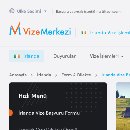
Ülke Seçimi
A
Başvuru yapmak istediğiniz ülkeyi seçin
v
u
İrlanda Vize İşleml
s
t
r
İrlanda
Duyurular
Vize İşlemleri
a
l
y
Anasayfa
İrlanda
Form & Dilekçe
İrlanda Vize 
a
Hızlı Menü
A
v
u
İrlanda Vize Başvuru Formu
s
t
Turistik Vize Dilekçe Örneği