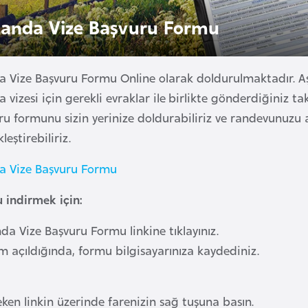
rlanda Vize Başvuru Formu
da Vize Başvuru Formu Online olarak doldurulmaktadır. A
a vizesi için gerekli evraklar ile birlikte gönderdiğiniz 
u formunu sizin yerinize doldurabiliriz ve randevunuzu a
leştirebiliriz.
da Vize Başvuru Formu
 indirmek için:
anda Vize Başvuru Formu linkine tıklayınız.
m açıldığında, formu bilgisayarınıza kaydediniz.
eken linkin üzerinde farenizin sağ tuşuna basın.