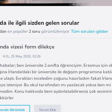
da ile ilgili sizden gelen sorular
udan
en popüler
2 soru
görüntüleniyor.
Tüm soruları göster
anda vizesi form dilekçe
H.G., 25 May 2020, 02:26
abalar; ben üniversite 2.sınıfta öğrenciyim. Erasmus için ok
ğına İrlanda’daki bir üniversite ile değişim programına kat
e ulaştı. Evrakları inceledim çoğunu hazırladım fakat İrlan
kçe isteniyor. Bu okul tarafından mı yazılacak yoksa ben m
medim. Konu hakkında beni aydınlatabilirseniz çok sevinirim.
ekkürler
Yorum Ekle
evabı Görüntüle