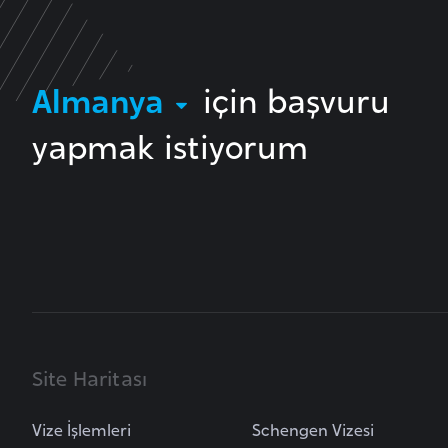
B
u
Almanya
için başvuru
l
g
yapmak istiyorum
a
r
i
s
t
a
n
B
Site Haritası
u
r
Vize İşlemleri
Schengen Vizesi
k