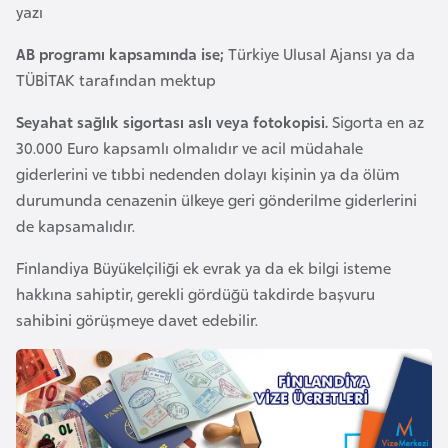
yazı
r
i
AB programı kapsamında ise;
Türkiye Ulusal Ajansı ya da
y
TÜBİTAK tarafından mektup
e
Seyahat sağlık sigortası aslı veya fotokopisi.
Sigorta en az
t
30.000 Euro kapsamlı olmalıdır ve acil müdahale
i
giderlerini ve tıbbi nedenden dolayı kişinin ya da ölüm
durumunda cenazenin ülkeye geri gönderilme giderlerini
C
de kapsamalıdır.
e
z
Finlandiya Büyükelçiliği ek evrak ya da ek bilgi isteme
a
hakkına sahiptir, gerekli gördüğü takdirde başvuru
y
sahibini görüşmeye davet edebilir.
i
r
C