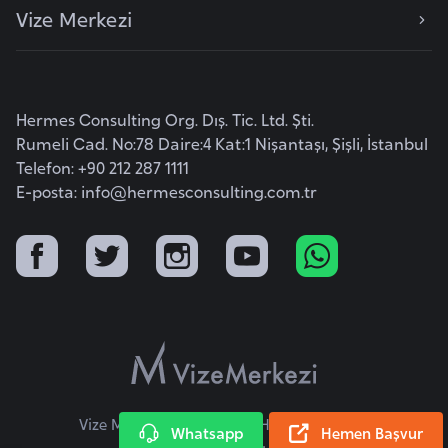
Vize Merkezi
e
n
i
s
Hermes Consulting Org. Dış. Tic. Ltd. Şti.
t
Rumeli Cad. No:78 Daire:4 Kat:1 Nişantaşı, Şişli, İstanbul
a
Telefon: +90 212 287 1111
n
E-posta:
info@hermesconsulting.com.tr
E
s
t
o
n
y
a
Vize Merkezi © 2026 Tüm Hakları Saklıdır.
Whatsapp
Hemen Başvur