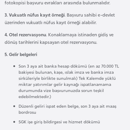
fotokopisi başvuru evrakları arasında bulunmalıdır.
l
g
3. Vukuatlı nüfus kayıt örneği
. Başvuru sahibi e-devlet
a
üzerinden vukuatlı nüfus kayıt örneği alabilir.
r
i
4. Otel rezervasyonu
. Konaklamaya istinaden gidiş ve
s
dönüş tarihlerini kapsayan otel rezervasyonu.
t
5. Gelir belgeleri
a
n
Son 3 aya ait banka hesap dökümü (en az 70.000 TL
bakiyesi bulunan, kaşe, ıslak imza ve banka imza
sirküleriyle birlikte sunulmalı) Tek Kalemde yüklü
B
miktar yatırımlar gelir kaynağı ispatlanamama
u
durumunda vize başvurunuzda sorun teşkil
r
edebilmektedir.)
k
Düzenli geliri ispat eden belge, son 3 aya ait maaş
i
bordrosu
n
SGK işe giriş bildirgesi ve hizmet dökümü
a