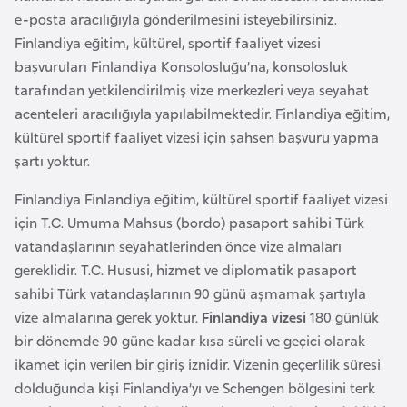
a
e
e-posta aracılığıyla gönderilmesini isteyebilirsiniz.
m
Finlandiya eğitim, kültürel, sportif faaliyet vizesi
l
A
başvuruları Finlandiya Konsolosluğu’na, konsolosluk
e
z
tarafından yetkilendirilmiş vize merkezleri veya seyahat
r
e
acenteleri aracılığıyla yapılabilmektedir. Finlandiya eğitim,
i
r
kültürel sportif faaliyet vizesi için şahsen başvuru yapma
b
şartı yoktur.
a
Finlandiya Finlandiya eğitim, kültürel sportif faaliyet vizesi
y
için T.C. Umuma Mahsus (bordo) pasaport sahibi Türk
c
vatandaşlarının seyahatlerinden önce vize almaları
a
gereklidir. T.C. Hususi, hizmet ve diplomatik pasaport
n
sahibi Türk vatandaşlarının 90 günü aşmamak şartıyla
vize almalarına gerek yoktur.
Finlandiya vizesi
180 günlük
B
bir dönemde 90 güne kadar kısa süreli ve geçici olarak
a
ikamet için verilen bir giriş iznidir. Vizenin geçerlilik süresi
h
dolduğunda kişi Finlandiya’yı ve Schengen bölgesini terk
r