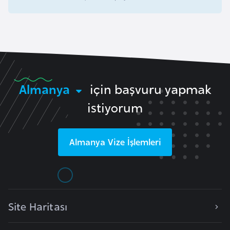
o
B
u
l
g
Almanya
için başvuru yapmak
a
istiyorum
r
i
s
Almanya
Vize İşlemleri
t
a
n
E
Site Haritası
r
m