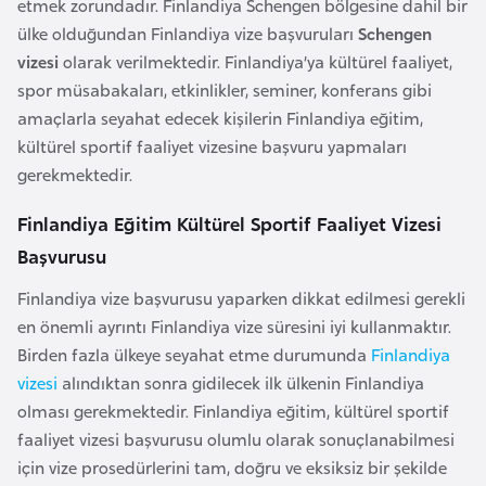
etmek zorundadır. Finlandiya Schengen bölgesine dahil bir
e
ülke olduğundan Finlandiya vize başvuruları
Schengen
y
vizesi
olarak verilmektedir. Finlandiya’ya kültürel faaliyet,
n
spor müsabakaları, etkinlikler, seminer, konferans gibi
amaçlarla seyahat edecek kişilerin Finlandiya eğitim,
B
kültürel sportif faaliyet vizesine başvuru yapmaları
a
gerekmektedir.
n
Finlandiya Eğitim Kültürel Sportif Faaliyet Vizesi
g
l
Başvurusu
a
Finlandiya vize başvurusu yaparken dikkat edilmesi gerekli
d
en önemli ayrıntı Finlandiya vize süresini iyi kullanmaktır.
e
Birden fazla ülkeye seyahat etme durumunda
Finlandiya
ş
vizesi
alındıktan sonra gidilecek ilk ülkenin Finlandiya
olması gerekmektedir. Finlandiya eğitim, kültürel sportif
B
faaliyet vizesi başvurusu olumlu olarak sonuçlanabilmesi
e
için vize prosedürlerini tam, doğru ve eksiksiz bir şekilde
l