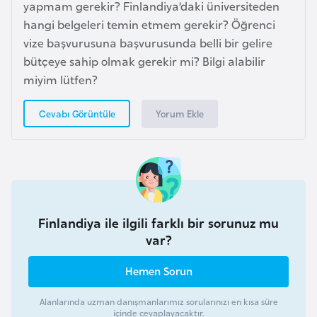
yapmam gerekir? Finlandiya’daki üniversiteden
k
hangi belgeleri temin etmem gerekir? Öğrenci
a
vize başvurusuna başvurusunda belli bir gelire
bütçeye sahip olmak gerekir mi? Bilgi alabilir
D
miyim lütfen?
e
m
Yorum Ekle
Cevabı Görüntüle
o
k
r
a
t
i
Finlandiya ile ilgili farklı bir sorunuz mu
k
var?
K
Hemen Sorun
o
n
Alanlarında uzman danışmanlarımız sorularınızı en kısa süre
g
içinde cevaplayacaktır.