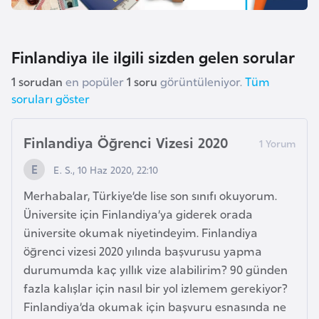
i
b
u
Finlandiya ile ilgili sizden gelen sorular
t
i
1 sorudan
en popüler
1 soru
görüntüleniyor.
Tüm
soruları göster
Ç
i
Finlandiya Öğrenci Vizesi 2020
n
E. S., 10 Haz 2020, 22:10
Merhabalar, Türkiye’de lise son sınıfı okuyorum.
D
Üniversite için Finlandiya’ya giderek orada
a
üniversite okumak niyetindeyim. Finlandiya
n
öğrenci vizesi 2020 yılında başvurusu yapma
i
durumumda kaç yıllık vize alabilirim? 90 günden
m
fazla kalışlar için nasıl bir yol izlemem gerekiyor?
a
Finlandiya’da okumak için başvuru esnasında ne
r