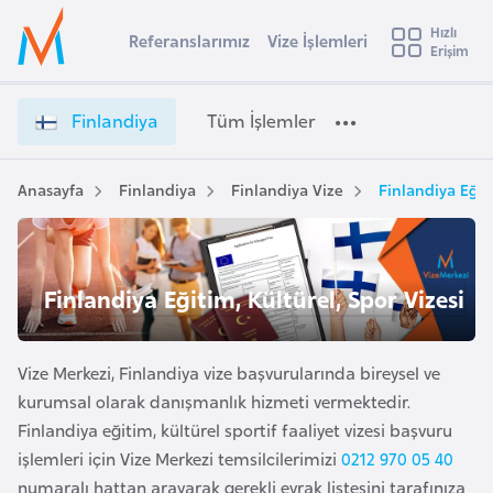
u
Hızlı
s
Referanslarımız
Vize İşlemleri
Başvuru yapmak istediğiniz ülkeyi seçin
Erişim
F
İ
Üye
t
Ülke Seçimi
i
Girişi
r
n
l
Finlandiya
Tüm İşlemler
a
l
l
e
a
y
n
Anasayfa
Finlandiya
Finlandiya Vize
Finlandiya Eğiti
t
a
d
i
i
y
A
a
ş
Finlandiya Eğitim, Kültürel, Spor Vizesi
v
V
u
i
i
s
z
Vize Merkezi, Finlandiya vize başvurularında bireysel ve
m
t
e
kurumsal olarak danışmanlık hizmeti vermektedir.
u
İ
Finlandiya eğitim, kültürel sportif faaliyet vizesi başvuru
r
ş
işlemleri için Vize Merkezi temsilcilerimizi
0212 970 05 40
y
l
numaralı hattan arayarak gerekli evrak listesini tarafınıza