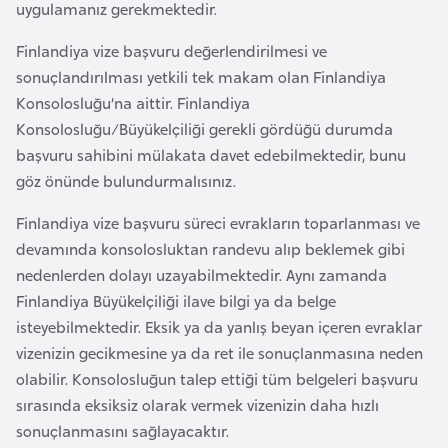
uygulamanız gerekmektedir.
a
r
Finlandiya vize başvuru değerlendirilmesi ve
u
sonuçlandırılması yetkili tek makam olan Finlandiya
s
Konsolosluğu’na aittir. Finlandiya
Konsolosluğu/Büyükelçiliği gerekli gördüğü durumda
başvuru sahibini mülakata davet edebilmektedir, bunu
B
göz önünde bulundurmalısınız.
e
l
Finlandiya vize başvuru süreci evrakların toparlanması ve
ç
devamında konsolosluktan randevu alıp beklemek gibi
i
nedenlerden dolayı uzayabilmektedir. Aynı zamanda
k
Finlandiya Büyükelçiliği ilave bilgi ya da belge
a
isteyebilmektedir. Eksik ya da yanlış beyan içeren evraklar
vizenizin gecikmesine ya da ret ile sonuçlanmasına neden
B
olabilir. Konsolosluğun talep ettiği tüm belgeleri başvuru
e
sırasında eksiksiz olarak vermek vizenizin daha hızlı
n
sonuçlanmasını sağlayacaktır.