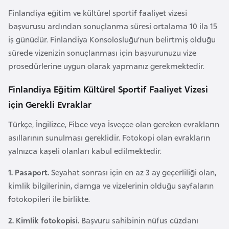
i
Finlandiya eğitim ve kültürel sportif faaliyet vizesi
n
başvurusu ardından sonuçlanma süresi ortalama 10 ila 15
iş günüdür. Finlandiya Konsolosluğu’nun belirtmiş olduğu
B
sürede vizenizin sonuçlanması için başvurunuzu vize
o
prosedürlerine uygun olarak yapmanız gerekmektedir.
s
n
Finlandiya Eğitim Kültürel Sportif Faaliyet Vizesi
a
için Gerekli Evraklar
H
Türkçe, İngilizce, Fibce veya İsveçce olan gereken evrakların
e
asıllarının sunulması gereklidir. Fotokopi olan evrakların
r
yalnızca kaşeli olanları kabul edilmektedir.
s
e
1. Pasaport.
Seyahat sonrası için en az 3 ay geçerliliği olan,
k
kimlik bilgilerinin, damga ve vizelerinin olduğu sayfaların
fotokopileri ile birlikte.
B
2. Kimlik fotokopisi.
Başvuru sahibinin nüfus cüzdanı
u