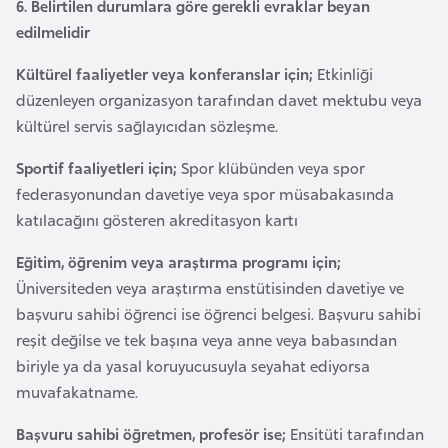
6. Belirtilen durumlara göre gerekli evraklar beyan
F
edilmelidir
a
s
Kültürel faaliyetler veya konferanslar için;
Etkinliği
o
düzenleyen organizasyon tarafından davet mektubu veya
kültürel servis sağlayıcıdan sözleşme.
Ç
Sportif faaliyetleri için;
Spor klübünden veya spor
a
federasyonundan davetiye veya spor müsabakasında
d
katılacağını gösteren akreditasyon kartı
Eğitim, öğrenim veya araştırma programı için;
Ç
Üniversiteden veya araştırma enstütisinden davetiye ve
e
başvuru sahibi öğrenci ise öğrenci belgesi. Başvuru sahibi
k
reşit değilse ve tek başına veya anne veya babasından
C
biriyle ya da yasal koruyucusuyla seyahat ediyorsa
u
muvafakatname.
m
h
Başvuru sahibi öğretmen, profesör ise;
Ensitüti tarafından
u