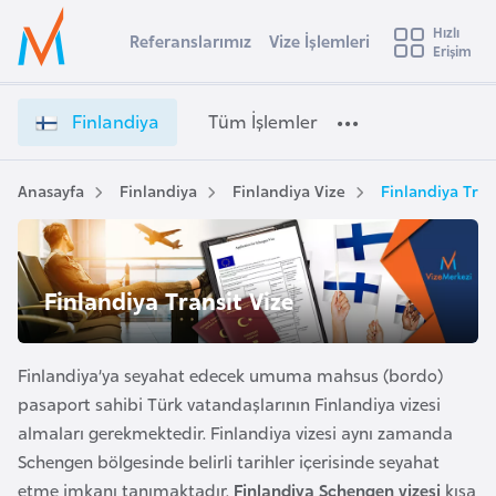
u
Hızlı
s
Referanslarımız
Vize İşlemleri
Başvuru yapmak istediğiniz ülkeyi seçin
Erişim
F
İ
Üye
t
Ülke Seçimi
i
Girişi
r
n
l
Finlandiya
Tüm İşlemler
a
l
l
e
a
y
n
Anasayfa
Finlandiya
Finlandiya Vize
Finlandiya Tran
t
a
d
i
i
y
A
a
ş
Finlandiya Transit Vize
v
V
u
i
i
s
z
Finlandiya’ya seyahat edecek umuma mahsus (bordo)
m
t
e
pasaport sahibi Türk vatandaşlarının Finlandiya vizesi
u
İ
almaları gerekmektedir. Finlandiya vizesi aynı zamanda
r
ş
Schengen bölgesinde belirli tarihler içerisinde seyahat
y
l
etme imkanı tanımaktadır.
Finlandiya Schengen vizesi
kısa