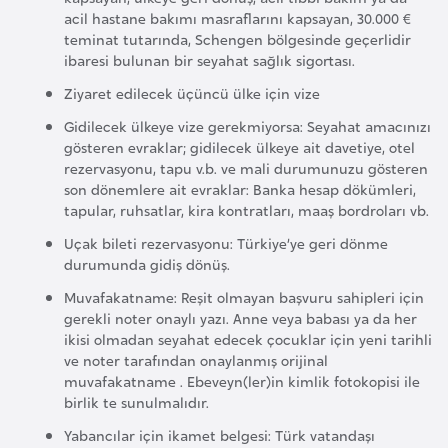
l
acil hastane bakımı masraflarını kapsayan, 30.000 €
g
teminat tutarında, Schengen bölgesinde geçerlidir
ibaresi bulunan bir seyahat sağlık sigortası.
a
r
Ziyaret edilecek üçüncü ülke için vize
i
Gidilecek ülkeye vize gerekmiyorsa: Seyahat amacınızı
s
gösteren evraklar; gidilecek ülkeye ait davetiye, otel
rezervasyonu, tapu v.b. ve mali durumunuzu gösteren
t
son dönemlere ait evraklar: Banka hesap dökümleri,
a
tapular, ruhsatlar, kira kontratları, maaş bordroları vb.
n
Uçak bileti rezervasyonu: Türkiye’ye geri dönme
durumunda gidiş dönüş.
B
Muvafakatname: Reşit olmayan başvuru sahipleri için
u
gerekli noter onaylı yazı. Anne veya babası ya da her
r
ikisi olmadan seyahat edecek çocuklar için yeni tarihli
k
ve noter tarafından onaylanmış orijinal
muvafakatname . Ebeveyn(ler)in kimlik fotokopisi ile
i
birlik te sunulmalıdır.
n
Yabancılar için ikamet belgesi: Türk vatandaşı
a