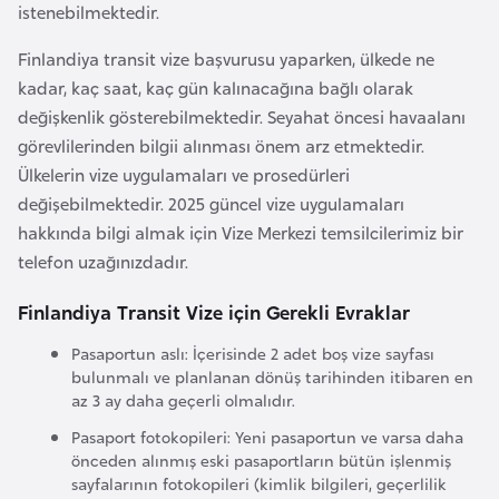
istenebilmektedir.
a
r
Finlandiya transit vize başvurusu yaparken, ülkede ne
u
kadar, kaç saat, kaç gün kalınacağına bağlı olarak
s
değişkenlik gösterebilmektedir. Seyahat öncesi havaalanı
görevlilerinden bilgii alınması önem arz etmektedir.
Ülkelerin vize uygulamaları ve prosedürleri
B
değişebilmektedir. 2025 güncel vize uygulamaları
e
hakkında bilgi almak için Vize Merkezi temsilcilerimiz bir
l
telefon uzağınızdadır.
ç
i
Finlandiya Transit Vize için Gerekli Evraklar
k
a
Pasaportun aslı: İçerisinde 2 adet boş vize sayfası
bulunmalı ve planlanan dönüş tarihinden itibaren en
az 3 ay daha geçerli olmalıdır.
B
Pasaport fotokopileri: Yeni pasaportun ve varsa daha
e
önceden alınmış eski pasaportların bütün işlenmiş
n
sayfalarının fotokopileri (kimlik bilgileri, geçerlilik