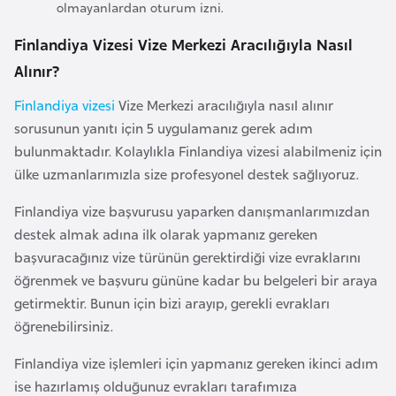
olmayanlardan oturum izni.
F
a
Finlandiya Vizesi Vize Merkezi Aracılığıyla Nasıl
s
Alınır?
o
Finlandiya vizesi
Vize Merkezi aracılığıyla nasıl alınır
sorusunun yanıtı için 5 uygulamanız gerek adım
Ç
bulunmaktadır. Kolaylıkla Finlandiya vizesi alabilmeniz için
a
ülke uzmanlarımızla size profesyonel destek sağlıyoruz.
d
Finlandiya vize başvurusu yaparken danışmanlarımızdan
Ç
destek almak adına ilk olarak yapmanız gereken
e
başvuracağınız vize türünün gerektirdiği vize evraklarını
k
öğrenmek ve başvuru gününe kadar bu belgeleri bir araya
C
getirmektir. Bunun için bizi arayıp, gerekli evrakları
u
öğrenebilirsiniz.
m
Finlandiya vize işlemleri için yapmanız gereken ikinci adım
h
ise hazırlamış olduğunuz evrakları tarafımıza
u