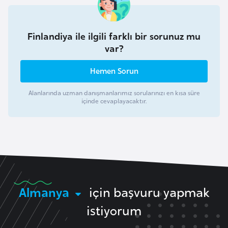
k
a
Finlandiya ile ilgili farklı bir sorunuz mu
var?
D
e
Hemen Sorun
m
o
Alanlarında uzman danışmanlarımız sorularınızı en kısa süre
içinde cevaplayacaktır.
k
r
a
t
i
k
K
Almanya
için başvuru yapmak
o
istiyorum
n
g