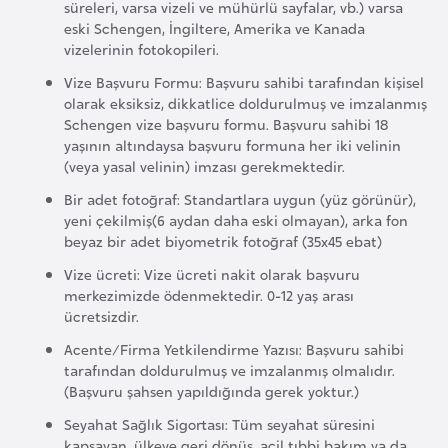
i
süreleri, varsa vizeli ve mühürlü sayfalar, vb.) varsa
eski Schengen, İngiltere, Amerika ve Kanada
n
vizelerinin fotokopileri.
Vize Başvuru Formu: Başvuru sahibi tarafından kişisel
B
olarak eksiksiz, dikkatlice doldurulmuş ve imzalanmış
o
Schengen vize başvuru formu. Başvuru sahibi 18
s
yaşının altındaysa başvuru formuna her iki velinin
(veya yasal velinin) imzası gerekmektedir.
n
a
Bir adet fotoğraf: Standartlara uygun (yüz görünür),
H
yeni çekilmiş(6 aydan daha eski olmayan), arka fon
beyaz bir adet biyometrik fotoğraf (35x45 ebat)
e
r
Vize ücreti: Vize ücreti nakit olarak başvuru
merkezimizde ödenmektedir. 0-12 yaş arası
s
ücretsizdir.
e
Acente/Firma Yetkilendirme Yazısı: Başvuru sahibi
k
tarafından doldurulmuş ve imzalanmış olmalıdır.
(Başvuru şahsen yapıldığında gerek yoktur.)
B
Seyahat Sağlık Sigortası: Tüm seyahat süresini
u
kapsayan, ülkeye geri dönüş, acil tıbbi bakım ya da