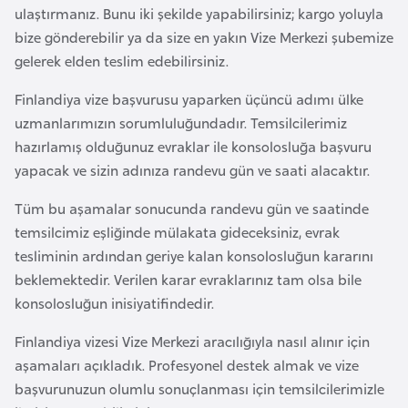
ulaştırmanız. Bunu iki şekilde yapabilirsiniz; kargo yoluyla
r
bize gönderebilir ya da size en yakın Vize Merkezi şubemize
i
gelerek elden teslim edebilirsiniz.
y
e
Finlandiya vize başvurusu yaparken üçüncü adımı ülke
t
uzmanlarımızın sorumluluğundadır. Temsilcilerimiz
i
hazırlamış olduğunuz evraklar ile konsolosluğa başvuru
yapacak ve sizin adınıza randevu gün ve saati alacaktır.
C
Tüm bu aşamalar sonucunda randevu gün ve saatinde
e
temsilcimiz eşliğinde mülakata gideceksiniz, evrak
z
tesliminin ardından geriye kalan konsolosluğun kararını
a
beklemektedir. Verilen karar evraklarınız tam olsa bile
y
konsolosluğun inisiyatifindedir.
i
r
Finlandiya vizesi Vize Merkezi aracılığıyla nasıl alınır için
aşamaları açıkladık. Profesyonel destek almak ve vize
C
başvurunuzun olumlu sonuçlanması için temsilcilerimizle