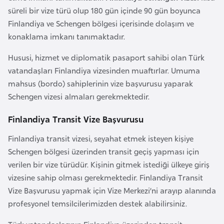
a
e
süreli bir vize türü olup 180 gün içinde 90 gün boyunca
m
Finlandiya ve Schengen bölgesi içerisinde dolaşım ve
l
A
konaklama imkanı tanımaktadır.
e
z
r
Hususi, hizmet ve diplomatik pasaport sahibi olan Türk
e
i
vatandaşları Finlandiya vizesinden muaftırlar. Umuma
r
mahsus (bordo) sahiplerinin vize başvurusu yaparak
b
Schengen vizesi almaları gerekmektedir.
a
y
Finlandiya Transit Vize Başvurusu
c
a
Finlandiya transit vizesi, seyahat etmek isteyen kişiye
n
Schengen bölgesi üzerinden transit geçiş yapması için
verilen bir vize türüdür. Kişinin gitmek istediği ülkeye giriş
vizesine sahip olması gerekmektedir. Finlandiya Transit
B
Vize Başvurusu yapmak için Vize Merkezi’ni arayıp alanında
a
profesyonel temsilcilerimizden destek alabilirsiniz.
h
r