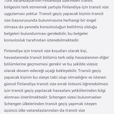
Türk vatandaşlarının Finlandiya üzerinden transit
e
bölgesini terk etmemek şartıyla Finlandiya için transit vize
y
uygulaması yoktur. Transit geçiş yapacak kişinin transit
n
vize başvurusunda bulunmasına herhangi bir engel
olmasa da yanında konsolosluğun belirtmiş olduğu
B
belgeleri bulundurması gerekebilir, bu belgeler
a
konsolosluk tarafından istenebilmektedir.
n
Finlandiya için transit vize koşulları olarak kişi,
g
havaalanında transit bölümü terk edip havaalanının diğer
l
bölümlerine geçmemesi gerekir ve bu şekilde vizesiz
a
olarak devam edeceği uçağı bekleyebilir. Transit geçiş
d
yapacak kişinin bu vizeye tabi olup olmadığını ve istenen
e
güncel Finlandiya transit vize evrak listesini öğrenebilmesi
ş
için transit geçiş yapılacak havaalanı yetkililerinden bilgi
alınması önerilmektedir. Schengen vizesi bulunmadan
B
Schengen ülkelerinden transit geçiş yapmak isteyen
e
üçüncü ülke vatandaşlarından da transit vize
l