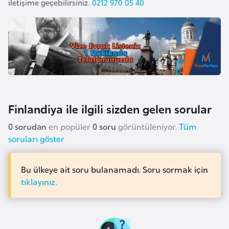
i
iletişime geçebilirsiniz.
0212 970 05 40
b
u
t
i
Ç
i
Finlandiya ile ilgili sizden gelen sorular
n
0 sorudan
en popüler
0 soru
görüntüleniyor.
Tüm
soruları göster
D
a
Bu ülkeye ait soru bulanamadı. Soru sormak için
n
tıklayınız.
i
m
a
r