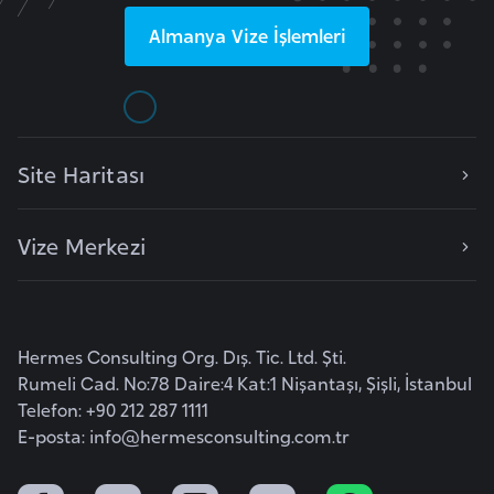
o
Almanya
Vize İşlemleri
B
u
l
g
Site Haritası
a
r
Vize Merkezi
i
s
t
a
Hermes Consulting Org. Dış. Tic. Ltd. Şti.
n
Rumeli Cad. No:78 Daire:4 Kat:1 Nişantaşı, Şişli, İstanbul
Telefon: +90 212 287 1111
E
E-posta:
info@hermesconsulting.com.tr
r
m