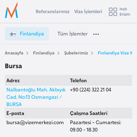
u
Hızlı
s
Referanslarımız
Vize İşlemleri
Başvuru yapmak istediğiniz ülkeyi seçin
Erişim
F
İ
Üye
t
Ülke Seçimi
i
Girişi
r
n
l
Finlandiya
Tüm İşlemler
a
l
l
e
a
y
n
Anasayfa
Finlandiya
Şubelerimiz
Finlandiya Vize Mer
t
a
d
Bursa
i
i
y
A
Adres
Telefon
a
ş
v
V
Nalbantoğlu Mah. Akbıyık
+90 (224) 322 21 04
u
i
i
Cad. No:13 Osmangazi /
s
z
BURSA
m
t
e
E-posta
Çalışma Saatleri
u
İ
bursa@vizemerkezi.com
Pazartesi - Cumartesi:
r
ş
09.00 - 18.30
y
l