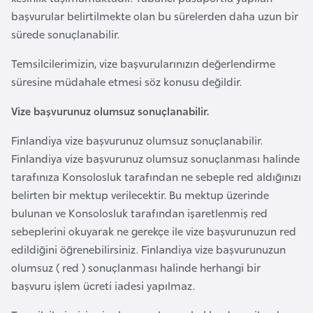
a
başvurular belirtilmekte olan bu sürelerden daha uzun bir
h
sürede sonuçlanabilir.
i
l
Temsilcilerimizin, vize başvurularınızın değerlendirme
i
süresine müdahale etmesi söz konusu değildir.
Vize başvurunuz olumsuz sonuçlanabilir.
F
i
Finlandiya vize başvurunuz olumsuz sonuçlanabilir.
n
Finlandiya vize başvurunuz olumsuz sonuçlanması halinde
l
tarafınıza Konsolosluk tarafından ne sebeple red aldığınızı
a
belirten bir mektup verilecektir. Bu mektup üzerinde
n
bulunan ve Konsolosluk tarafından işaretlenmiş red
d
sebeplerini okuyarak ne gerekçe ile vize başvurunuzun red
i
edildiğini öğrenebilirsiniz. Finlandiya vize başvurunuzun
y
olumsuz ( red ) sonuçlanması halinde herhangi bir
a
başvuru işlem ücreti iadesi yapılmaz.