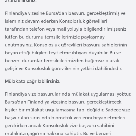
aranabilirsiniz.
e
Finlandiya vizesine Bursa’dan başvuru gerçekleştirmiş ve
n
işleminiz devam ederken Konsolosluk görevlileri
i
tarafından telefon veya mail yoluyla bilgilendirilmişseniz
s
lütfen bu durumu temsilcilerimizle paylaşmayı
t
unutmayınız. Konsolosluk görevlileri başvuru sahiplerinin
a
beyan ettiği bilgileri teyit etme ihtiyacı duyabilir. Bu ve
n
benzeri durumlar temsilcilerimizden bağımsız olarak
gelişir ve Konsolosluk görevlilerinin yetkisi dâhilindedir.
E
s
Mülakata çağrılabilirsiniz
.
t
Finlandiya vize başvurularında mülakat uygulaması yoktur.
o
Bursa’dan Finlandiya vizesine başvuru gerçekleştirecek
n
kişiler bir mülakat uygulamasına tabi değildir. Sadece vize
y
başvuruları sırasında biometrik verilerini beyan etmeleri
a
gerekirken ancak Konsolosluk vize başvuru sahibini
mülakata çağırma hakkına sahiptir. Bu ve benzeri