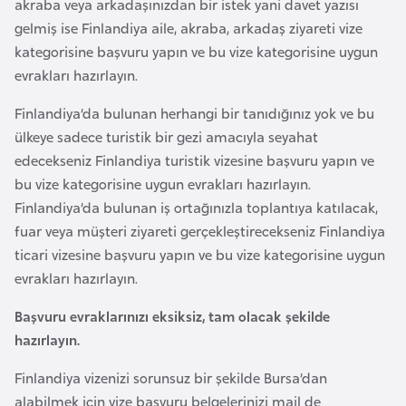
i
akraba veya arkadaşınızdan bir istek yani davet yazısı
b
gelmiş ise Finlandiya aile, akraba, arkadaş ziyareti vize
u
kategorisine başvuru yapın ve bu vize kategorisine uygun
t
evrakları hazırlayın.
i
Finlandiya’da bulunan herhangi bir tanıdığınız yok ve bu
ülkeye sadece turistik bir gezi amacıyla seyahat
Ç
edecekseniz Finlandiya turistik vizesine başvuru yapın ve
i
bu vize kategorisine uygun evrakları hazırlayın.
n
Finlandiya’da bulunan iş ortağınızla toplantıya katılacak,
fuar veya müşteri ziyareti gerçekleştirecekseniz Finlandiya
D
ticari vizesine başvuru yapın ve bu vize kategorisine uygun
a
evrakları hazırlayın.
n
Başvuru evraklarınızı eksiksiz, tam olacak şekilde
i
hazırlayın.
m
a
Finlandiya vizenizi sorunsuz bir şekilde Bursa’dan
r
alabilmek için vize başvuru belgelerinizi mail de