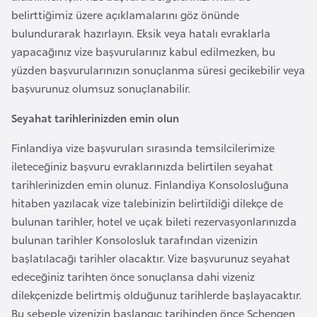
k
belirttiğimiz üzere açıklamalarını göz önünde
a
bulundurarak hazırlayın. Eksik veya hatalı evraklarla
yapacağınız vize başvurularınız kabul edilmezken, bu
D
yüzden başvurularınızın sonuçlanma süresi gecikebilir veya
e
başvurunuz olumsuz sonuçlanabilir.
m
Seyahat tarihlerinizden emin olun
o
k
Finlandiya vize başvuruları sırasında temsilcilerimize
r
ileteceğiniz başvuru evraklarınızda belirtilen seyahat
a
tarihlerinizden emin olunuz. Finlandiya Konsolosluğuna
t
hitaben yazılacak vize talebinizin belirtildiği dilekçe de
i
bulunan tarihler, hotel ve uçak bileti rezervasyonlarınızda
k
bulunan tarihler Konsolosluk tarafından vizenizin
K
başlatılacağı tarihler olacaktır. Vize başvurunuz seyahat
o
edeceğiniz tarihten önce sonuçlansa dahi vizeniz
n
dilekçenizde belirtmiş olduğunuz tarihlerde başlayacaktır.
g
Bu sebeple vizenizin başlangıç tarihinden önce Schengen