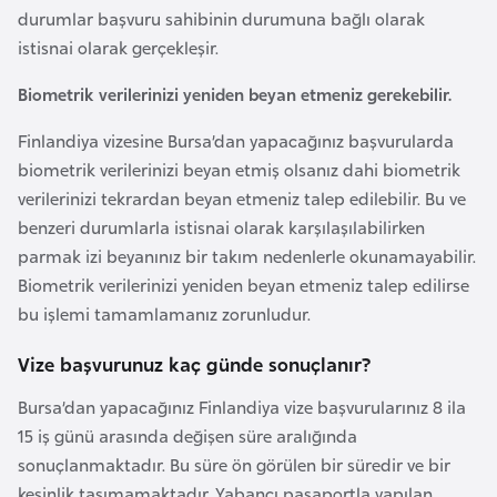
E
durumlar başvuru sahibinin durumuna bağlı olarak
t
istisnai olarak gerçekleşir.
i
y
Biometrik verilerinizi yeniden beyan etmeniz gerekebilir.
o
Finlandiya vizesine Bursa’dan yapacağınız başvurularda
p
biometrik verilerinizi beyan etmiş olsanız dahi biometrik
y
verilerinizi tekrardan beyan etmeniz talep edilebilir. Bu ve
a
benzeri durumlarla istisnai olarak karşılaşılabilirken
parmak izi beyanınız bir takım nedenlerle okunamayabilir.
F
Biometrik verilerinizi yeniden beyan etmeniz talep edilirse
i
bu işlemi tamamlamanız zorunludur.
l
d
Vize başvurunuz kaç günde sonuçlanır?
i
Bursa’dan yapacağınız Finlandiya vize başvurularınız 8 ila
ş
15 iş günü arasında değişen süre aralığında
i
sonuçlanmaktadır. Bu süre ön görülen bir süredir ve bir
S
kesinlik taşımamaktadır. Yabancı pasaportla yapılan