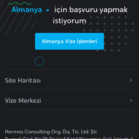
i
Almanya
için başvuru yapmak
y
istiyorum
a
Almanya
Vize İşlemleri
G
a
n
a
Site Haritası
G
i
Vize Merkezi
n
e
B
i
Hermes Consulting Org. Dış. Tic. Ltd. Şti.
s
Rumeli Cad. No:78 Daire:4 Kat:1 Nişantaşı, Şişli, İstanbul