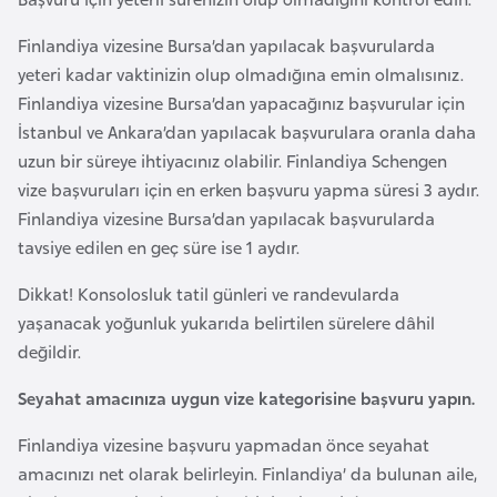
r
Finlandiya vizesine Bursa’dan yapılacak başvurularda
i
yeteri kadar vaktinizin olup olmadığına emin olmalısınız.
y
Finlandiya vizesine Bursa’dan yapacağınız başvurular için
e
İstanbul ve Ankara’dan yapılacak başvurulara oranla daha
t
uzun bir süreye ihtiyacınız olabilir. Finlandiya Schengen
i
vize başvuruları için en erken başvuru yapma süresi 3 aydır.
Finlandiya vizesine Bursa’dan yapılacak başvurularda
C
tavsiye edilen en geç süre ise 1 aydır.
e
z
Dikkat! Konsolosluk tatil günleri ve randevularda
a
yaşanacak yoğunluk yukarıda belirtilen sürelere dâhil
y
değildir.
i
Seyahat amacınıza uygun vize kategorisine başvuru yapın.
r
Finlandiya vizesine başvuru yapmadan önce seyahat
C
amacınızı net olarak belirleyin. Finlandiya’ da bulunan aile,