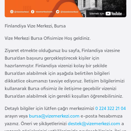
e
y
n
Finlandiya Vize Merkezi, Bursa
B
Vize Merkezi Bursa Ofisimize Hoş geldiniz.
a
Ziyaret etmekte olduğunuz bu sayfa, Finlandiya vizesine
n
Bursa’dan başvuru gerçekleştirecek kişiler için
g
hazırlanmıştır. Finlandiya vizenizi kolay bir şekilde
l
Bursa’dan alabilmek için aşağıda belirtilen bilgileri
a
dikkatlice okumanızı tavsiye ediyoruz. İletişim bilgilerimizi
d
kullanarak Bursa ofisimiz ile iletişime geçebilir vizenizi
e
Bursa’dan alabilmek için gerekli koşulları öğrenebilirsiniz.
ş
Detaylı bilgiler için lütfen çağrı merkezimizi
0 224 322 21 04
B
arayın veya
bursa@vizemerkezi.com
e-posta hesabımıza
e
yazınız. Öneri ve şikâyetlerinizi
destek@vizemerkezi.com
a
l
yazarak görüşlerinizi yetkililerimizle paylaşabilirsiniz. İlgi ve