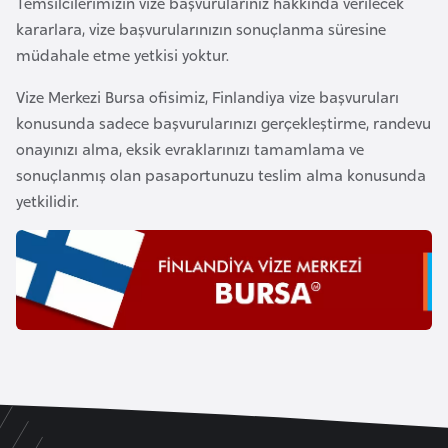
Temsilcilerimizin vize başvurularınız hakkında verilecek
F
kararlara, vize başvurularınızın sonuçlanma süresine
r
müdahale etme yetkisi yoktur.
a
n
Vize Merkezi Bursa ofisimiz, Finlandiya vize başvuruları
s
konusunda sadece başvurularınızı gerçekleştirme, randevu
a
onayınızı alma, eksik evraklarınızı tamamlama ve
sonuçlanmış olan pasaportunuzu teslim alma konusunda
yetkilidir.
G
a
b
o
n
G
a
m
b