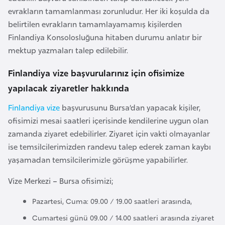
l
evrakların tamamlanması zorunludur. Her iki koşulda da
g
belirtilen evrakların tamamlayamamış kişilerden
a
Finlandiya Konsolosluğuna hitaben durumu anlatır bir
r
mektup yazmaları talep edilebilir.
i
Finlandiya vize başvurularınız için ofisimize
s
t
yapılacak ziyaretler hakkında
a
Finlandiya vize
başvurusunu Bursa’dan yapacak kişiler,
n
ofisimizi mesai saatleri içerisinde kendilerine uygun olan
zamanda ziyaret edebilirler. Ziyaret için vakti olmayanlar
B
ise temsilcilerimizden randevu talep ederek zaman kaybı
u
yaşamadan temsilcilerimizle görüşme yapabilirler.
r
k
Vize Merkezi – Bursa ofisimizi;
i
Pazartesi, Cuma: 09.00 / 19.00 saatleri arasında,
n
Cumartesi günü 09.00 / 14.00 saatleri arasında ziyaret
a