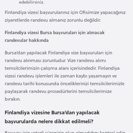
edebilirsiniz.
F
a
Finlandiya vizesi başvurularınız için Ofisimize yapacağınız
s
ziyaretlerde randevu almanız zorunlu değildir.
o
Finlandiya vizesi Bursa başvuruları için alınacak
randevular hakkında
Ç
Bursa’dan yapılacak Finlandiya vize başvuruları için
a
randevu alınması zorunludur. Vize randevu alımı
d
temsilcilerimizin çalışma alanı içerisindedir. Finlandiya
vizesi randevu işlemleri ile zaman kaybı yaşamayın ve
Ç
randevu tarihi konusunda önceliklerinizi temsilcilerimizle
e
paylaşarak randevu prosedürlerini temsilcilerimize
k
bırakın.
C
u
Finlandiya vizesine Bursa’dan yapılacak
m
başvurularda nelere dikkat edilmeli?
h
u
Başvuru için yeterli sürenizin olup olmadığını kontrol edin.