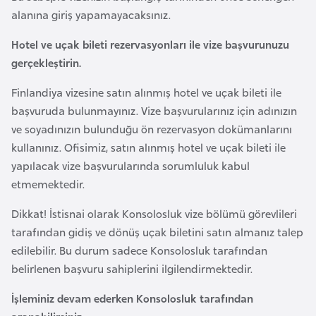
o
alanına giriş yapamayacaksınız.
Hotel ve uçak bileti rezervasyonları ile vize başvurunuzu
B
gerçekleştirin.
u
l
Finlandiya vizesine satın alınmış hotel ve uçak bileti ile
g
başvuruda bulunmayınız. Vize başvurularınız için adınızın
a
ve soyadınızın bulunduğu ön rezervasyon dokümanlarını
r
kullanınız. Ofisimiz, satın alınmış hotel ve uçak bileti ile
i
yapılacak vize başvurularında sorumluluk kabul
s
etmemektedir.
t
Dikkat! İstisnai olarak Konsolosluk vize bölümü görevlileri
a
tarafından gidiş ve dönüş uçak biletini satın almanız talep
n
edilebilir. Bu durum sadece Konsolosluk tarafından
belirlenen başvuru sahiplerini ilgilendirmektedir.
E
r
İşleminiz devam ederken Konsolosluk tarafından
m