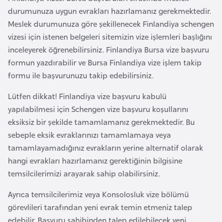
i
durumunuza uygun evrakları hazırlamanız gerekmektedir.
n
Meslek durumunuza göre şekillenecek Finlandiya schengen
vizesi için istenen belgeleri sitemizin vize işlemleri başlığını
B
inceleyerek öğrenebilirsiniz. Finlandiya Bursa vize başvuru
o
formun yazdırabilir ve Bursa Finlandiya vize işlem takip
s
formu ile başvurunuzu takip edebilirsiniz.
n
Lütfen dikkat! Finlandiya vize başvuru kabulü
a
yapılabilmesi için Schengen vize başvuru koşullarını
H
eksiksiz bir şekilde tamamlamanız gerekmektedir. Bu
e
sebeple eksik evraklarınızı tamamlamaya veya
r
tamamlayamadığınız evrakların yerine alternatif olarak
s
hangi evrakları hazırlamanız gerektiğinin bilgisine
e
temsilcilerimizi arayarak sahip olabilirsiniz.
k
Ayrıca temsilcilerimiz veya Konsolosluk vize bölümü
B
görevlileri tarafından yeni evrak temin etmeniz talep
u
edebilir. Başvuru sahibinden talep edilebilecek yeni