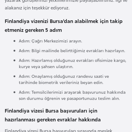
a
alakanız için teşekkür ediyoruz.
r
Finlandiya vizenizi Bursa’dan alabilmek için takip
u
etmeniz gereken 5 adım
s
Adım: Çağrı Merkezimizi arayın.
B
Adım: Bilgi mailinde belirttiğimiz evrakları hazırlayın.
e
Adım: Hazırlamış olduğunuz evrakları ofisimize kargo,
l
kurye veya şahsen ulaştırın.
ç
Adım: Onaylamış olduğunuz randevu saati ve
i
tarihinde biometrik verileriniz beyan edin.
k
Adım: Temsilcilerimizi arayarak başvurunuz hakkında
a
son durumu öğrenin ve pasaportunuzu teslim alın.
Finlandiya vizesi Bursa başvuruları için
B
e
hazırlanması gereken evraklar hakkında
n
Finlandiya vizesi Bursa başvuruları sırasında meslek