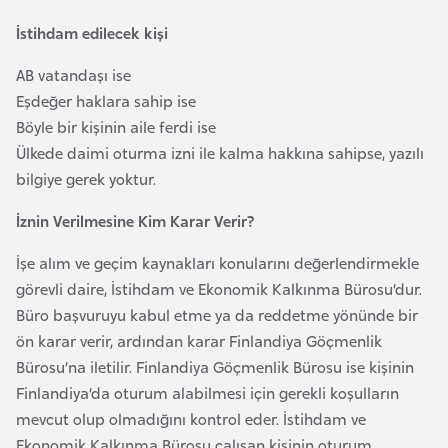
a
İstihdam edilecek kişi
r
AB vatandaşı ise
u
Eşdeğer haklara sahip ise
s
Böyle bir kişinin aile ferdi ise
Ülkede daimi oturma izni ile kalma hakkına sahipse, yazılı
B
bilgiye gerek yoktur.
e
l
İznin Verilmesine Kim Karar Verir?
ç
İşe alım ve geçim kaynakları konularını değerlendirmekle
i
görevli daire, İstihdam ve Ekonomik Kalkınma Bürosu’dur.
k
Büro başvuruyu kabul etme ya da reddetme yönünde bir
a
ön karar verir, ardından karar Finlandiya Göçmenlik
Bürosu’na iletilir. Finlandiya Göçmenlik Bürosu ise kişinin
B
Finlandiya’da oturum alabilmesi için gerekli koşulların
e
mevcut olup olmadığını kontrol eder. İstihdam ve
n
Ekonomik Kalkınma Bürosu çalışan kişinin oturum