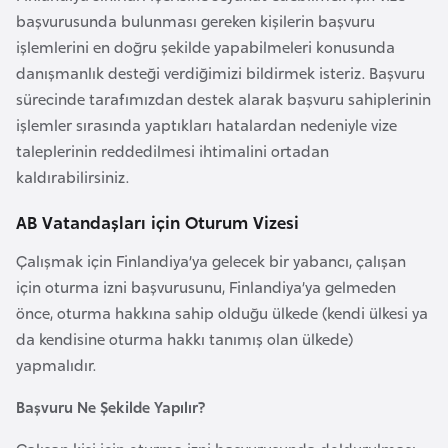
a
e
başvurusunda bulunması gereken kişilerin başvuru
m
işlemlerini en doğru şekilde yapabilmeleri konusunda
l
A
danışmanlık desteği verdiğimizi bildirmek isteriz. Başvuru
e
z
sürecinde tarafımızdan destek alarak başvuru sahiplerinin
r
e
işlemler sırasında yaptıkları hatalardan nedeniyle vize
i
r
taleplerinin reddedilmesi ihtimalini ortadan
b
kaldırabilirsiniz.
a
AB Vatandaşları için Oturum Vizesi
y
c
Çalışmak için Finlandiya’ya gelecek bir yabancı, çalışan
a
için oturma izni başvurusunu, Finlandiya’ya gelmeden
n
önce, oturma hakkına sahip olduğu ülkede (kendi ülkesi ya
da kendisine oturma hakkı tanımış olan ülkede)
B
yapmalıdır.
a
Başvuru Ne Şekilde Yapılır?
h
r