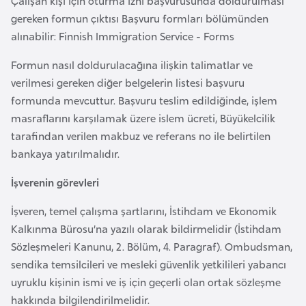
Çalışan kişi için oturma izni başvurusunda doldurulması
e
gereken formun çıktısı Başvuru formları bölümünden
y
alınabilir: Finnish Immigration Service - Forms
n
Formun nasıl doldurulacağına ilişkin talimatlar ve
verilmesi gereken diğer belgelerin listesi başvuru
B
formunda mevcuttur. Başvuru teslim edildiğinde, işlem
a
masraflarını karşılamak üzere islem ücreti, Büyükelcilik
n
tarafindan verilen makbuz ve referans no ile belirtilen
g
bankaya yatırılmalıdır.
l
a
İşverenin görevleri
d
e
İşveren, temel çalışma şartlarını, İstihdam ve Ekonomik
ş
Kalkınma Bürosu’na yazılı olarak bildirmelidir (İstihdam
Sözleşmeleri Kanunu, 2. Bölüm, 4. Paragraf). Ombudsman,
sendika temsilcileri ve mesleki güvenlik yetkilileri yabancı
B
uyruklu kişinin ismi ve iş için geçerli olan ortak sözleşme
e
hakkında bilgilendirilmelidir.
l