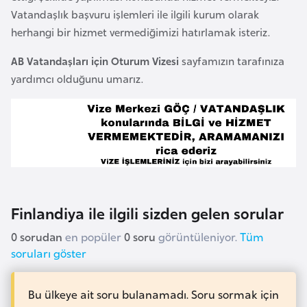
l
Vatandaşlık başvuru işlemleri ile ilgili kurum olarak
g
herhangi bir hizmet vermediğimizi hatırlamak isteriz.
a
AB Vatandaşları için Oturum Vizesi
sayfamızın tarafınıza
r
yardımcı olduğunu umarız.
i
s
t
a
n
B
Finlandiya ile ilgili sizden gelen sorular
u
r
0 sorudan
en popüler
0 soru
görüntüleniyor.
Tüm
k
soruları göster
i
n
Bu ülkeye ait soru bulanamadı. Soru sormak için
a