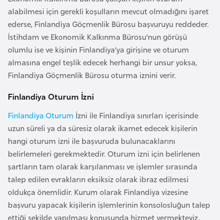
i
alabilmesi için gerekli koşulların mevcut olmadığını işaret
n
ederse, Finlandiya Göçmenlik Bürosu başvuruyu reddeder.
İstihdam ve Ekonomik Kalkınma Bürosu’nun görüşü
B
olumlu ise ve kişinin Finlandiya’ya girişine ve oturum
o
almasına engel teşlik edecek herhangi bir unsur yoksa,
s
Finlandiya Göçmenlik Bürosu oturma iznini verir.
n
a
Finlandiya Oturum İzni
H
Finlandiya Oturum
İzni ile Finlandiya sınırları içerisinde
e
uzun süreli ya da süresiz olarak ikamet edecek kişilerin
r
hangi oturum izni ile başvuruda bulunacaklarını
s
belirlemeleri gerekmektedir. Oturum izni için belirlenen
e
şartların tam olarak karşılanması ve işlemler sırasında
k
talep edilen evrakların eksiksiz olarak ibraz edilmesi
oldukça önemlidir. Kurum olarak Finlandiya vizesine
B
başvuru yapacak kişilerin işlemlerinin konsolosluğun talep
u
ettiği şekilde yapılması konusunda hizmet vermekteyiz.