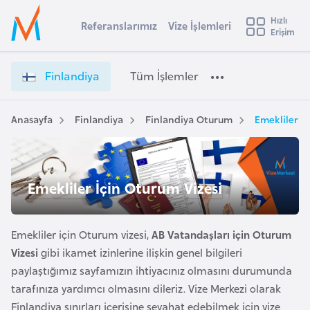
u
Hızlı
s
Referanslarımız
Vize İşlemleri
Başvuru yapmak istediğiniz ülkeyi seçin
Erişim
F
İ
Üye
t
Ülke Seçimi
i
Girişi
r
n
l
Finlandiya
Tüm İşlemler
a
l
l
e
a
y
n
Anasayfa
Finlandiya
Finlandiya Oturum
Emekliler İ
t
a
d
i
i
y
A
a
ş
Emekliler İçin Oturum Vizesi
v
V
u
i
i
s
z
Emekliler için Oturum vizesi,
AB Vatandaşları için Oturum
m
t
e
Vizesi
gibi ikamet izinlerine ilişkin genel bilgileri
u
İ
paylaştığımız sayfamızın ihtiyacınız olmasını durumunda
r
ş
tarafınıza yardımcı olmasını dileriz. Vize Merkezi olarak
y
l
Finlandiya sınırları içerisine seyahat edebilmek için vize