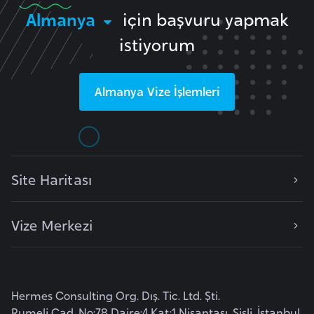
Almanya
için başvuru yapmak
r
i
istiyorum
y
e
t
Almanya
Vize İşlemleri
i
C
e
Site Haritası
z
a
y
Vize Merkezi
i
r
Hermes Consulting Org. Dış. Tic. Ltd. Şti.
C
Rumeli Cad. No:78 Daire:4 Kat:1 Nişantaşı, Şişli, İstanbul