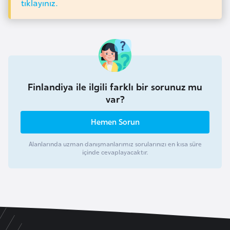
tıklayınız.
F
a
s
o
Ç
Finlandiya ile ilgili farklı bir sorunuz mu
a
var?
d
Hemen Sorun
Ç
Alanlarında uzman danışmanlarımız sorularınızı en kısa süre
e
içinde cevaplayacaktır.
k
C
u
m
h
u