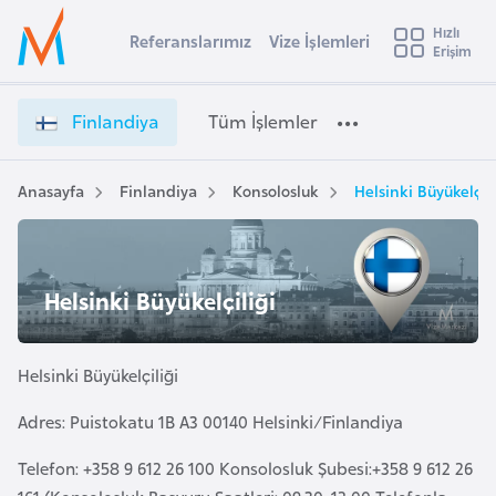
u
Hızlı
s
Referanslarımız
Vize İşlemleri
Başvuru yapmak istediğiniz ülkeyi seçin
Erişim
F
İ
Üye
t
Ülke Seçimi
i
Girişi
r
n
l
Finlandiya
Tüm İşlemler
a
l
l
e
a
y
n
Anasayfa
Finlandiya
Konsolosluk
Helsinki Büyükelçili
t
a
d
i
i
y
A
a
ş
Helsinki Büyükelçiliği
v
V
u
i
i
s
z
Helsinki Büyükelçiliği
m
t
e
u
Adres: Puistokatu 1B A3 00140 Helsinki/Finlandiya
İ
r
ş
Telefon: +358 9 612 26 100 Konsolosluk Şubesi:+358 9 612 26
y
l