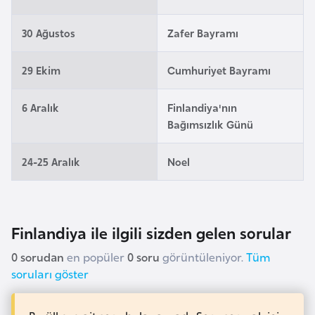
a
30 Ağustos
Zafer Bayramı
r
u
29 Ekim
Cumhuriyet Bayramı
s
6 Aralık
Finlandiya'nın
B
Bağımsızlık Günü
e
l
24-25 Aralık
Noel
ç
i
k
a
Finlandiya ile ilgili sizden gelen sorular
0 sorudan
en popüler
0 soru
görüntüleniyor.
Tüm
B
soruları göster
e
n