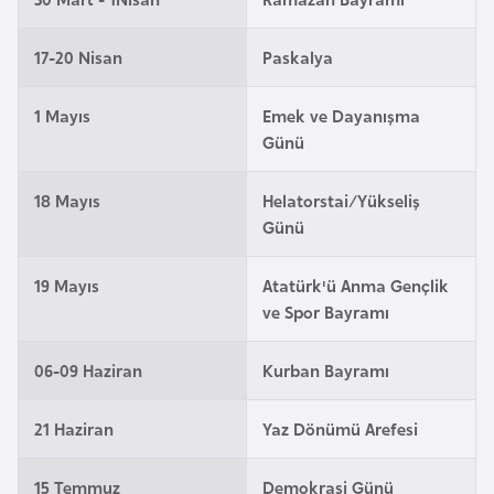
e
y
17-20 Nisan
Paskalya
n
1 Mayıs
Emek ve Dayanışma
B
Günü
a
n
18 Mayıs
Helatorstai/Yükseliş
g
Günü
l
a
19 Mayıs
Atatürk'ü Anma Gençlik
d
ve Spor Bayramı
e
ş
06-09 Haziran
Kurban Bayramı
21 Haziran
Yaz Dönümü Arefesi
B
e
15 Temmuz
Demokrasi Günü
l