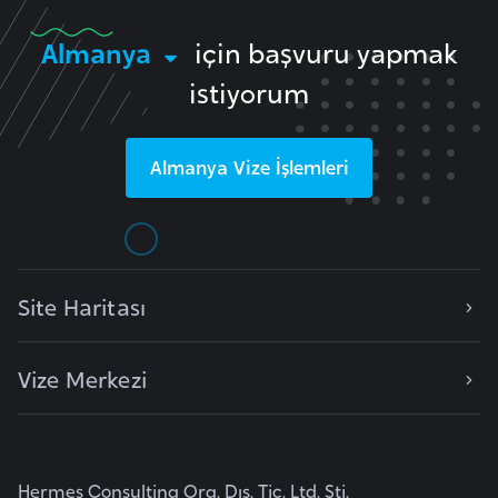
l
g
Almanya
için başvuru yapmak
a
istiyorum
r
i
s
Almanya
Vize İşlemleri
t
a
n
Site Haritası
B
u
r
Vize Merkezi
k
i
n
a
Hermes Consulting Org. Dış. Tic. Ltd. Şti.