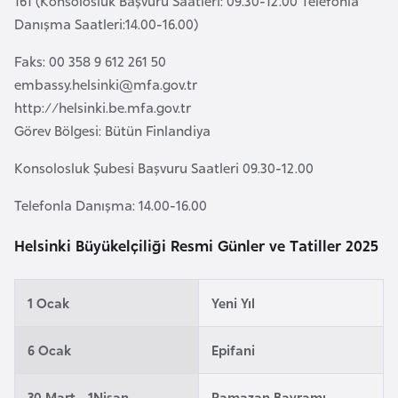
161 (Konsolosluk Başvuru Saatleri: 09.30-12.00 Telefonla
a
e
Danışma Saatleri:14.00-16.00)
m
l
A
Faks: 00 358 9 612 261 50
e
z
embassy.helsinki@mfa.gov.tr
r
e
http://helsinki.be.mfa.gov.tr
i
r
Görev Bölgesi: Bütün Finlandiya
b
Konsolosluk Şubesi Başvuru Saatleri 09.30-12.00
a
y
Telefonla Danışma: 14.00-16.00
c
Helsinki Büyükelçiliği Resmi Günler ve Tatiller 2025
a
n
1 Ocak
Yeni Yıl
B
a
6 Ocak
Epifani
h
r
30 Mart - 1Nisan
Ramazan Bayramı