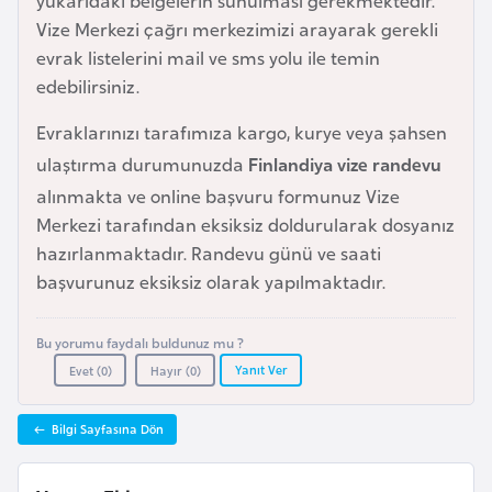
yukarıdaki belgelerin sunulması gerekmektedir.
i
Vize Merkezi çağrı merkezimizi arayarak gerekli
n
evrak listelerini mail ve sms yolu ile temin
edebilirsiniz.
B
o
Evraklarınızı tarafımıza kargo, kurye veya şahsen
s
ulaştırma durumunuzda
Finlandiya vize randevu
n
alınmakta ve online başvuru formunuz Vize
a
Merkezi tarafından eksiksiz doldurularak dosyanız
H
hazırlanmaktadır. Randevu günü ve saati
e
başvurunuz eksiksiz olarak yapılmaktadır.
r
s
Bu yorumu faydalı buldunuz mu ?
e
Yanıt Ver
Evet (
0
)
Hayır (
0
)
k
Bilgi Sayfasına Dön
B
u