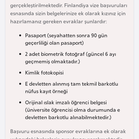
gerçekleştirilmektedir. Finlandiya vize başvuruları
a
esnasında sizin belgelerinize ek olarak kızınız için
r
hazırlamanız gereken evraklar şunlardır:
u
s
Pasaport (seyahatten sonra 90 gün
geçerliliği olan pasaport)
B
2 adet biometrik fotoğraf (güncel 6 ayı
e
geçmemiş olmaktadır.)
l
Kimlik fotokopisi
ç
i
E devletten alınmış tam tekmil barkotlu
k
nüfus kayıt örneği
a
Orijinal ıslak imzalı öğrenci belgesi
(üniversite öğrencisi olma durumunda e
B
devletten barkotlu alınabilmektedir.)
e
Başvuru esnasında sponsor evraklarına ek olarak
n