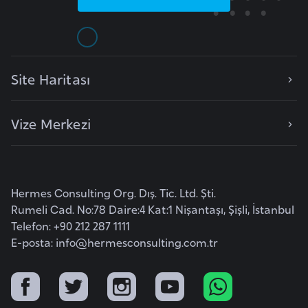
r
i
y
e
Site Haritası
t
i
Vize Merkezi
C
e
z
Hermes Consulting Org. Dış. Tic. Ltd. Şti.
a
Rumeli Cad. No:78 Daire:4 Kat:1 Nişantaşı, Şişli, İstanbul
y
Telefon: +90 212 287 1111
i
E-posta:
info@hermesconsulting.com.tr
r
C