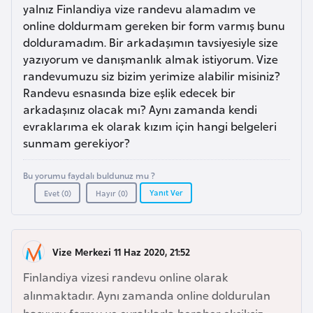
a
e
yalnız Finlandiya vize randevu alamadım ve
m
online doldurmam gereken bir form varmış bunu
l
dolduramadım. Bir arkadaşımın tavsiyesiyle size
A
e
yazıyorum ve danışmanlık almak istiyorum. Vize
z
r
randevumuzu siz bizim yerimize alabilir misiniz?
e
i
Randevu esnasında bize eşlik edecek bir
r
arkadaşınız olacak mı? Aynı zamanda kendi
b
evraklarıma ek olarak kızım için hangi belgeleri
a
sunmam gerekiyor?
y
c
Bu yorumu faydalı buldunuz mu ?
a
Yanıt Ver
Evet (
0
)
Hayır (
0
)
n
B
Vize Merkezi 11 Haz 2020, 21:52
a
Finlandiya vizesi randevu online olarak
h
alınmaktadır. Aynı zamanda online doldurulan
r