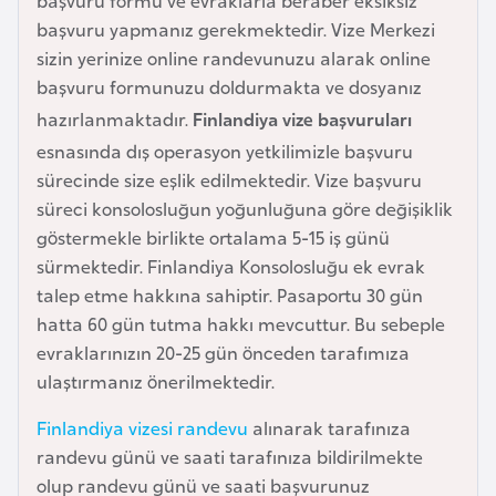
başvuru formu ve evraklarla beraber eksiksiz
e
başvuru yapmanız gerekmektedir. Vize Merkezi
y
sizin yerinize online randevunuzu alarak online
n
başvuru formunuzu doldurmakta ve dosyanız
hazırlanmaktadır.
Finlandiya vize başvuruları
B
esnasında dış operasyon yetkilimizle başvuru
a
sürecinde size eşlik edilmektedir. Vize başvuru
n
süreci konsolosluğun yoğunluğuna göre değişiklik
g
göstermekle birlikte ortalama 5-15 iş günü
l
sürmektedir. Finlandiya Konsolosluğu ek evrak
a
talep etme hakkına sahiptir. Pasaportu 30 gün
d
hatta 60 gün tutma hakkı mevcuttur. Bu sebeple
e
evraklarınızın 20-25 gün önceden tarafımıza
ş
ulaştırmanız önerilmektedir.
Finlandiya vizesi randevu
alınarak tarafınıza
B
randevu günü ve saati tarafınıza bildirilmekte
e
olup randevu günü ve saati başvurunuz
l