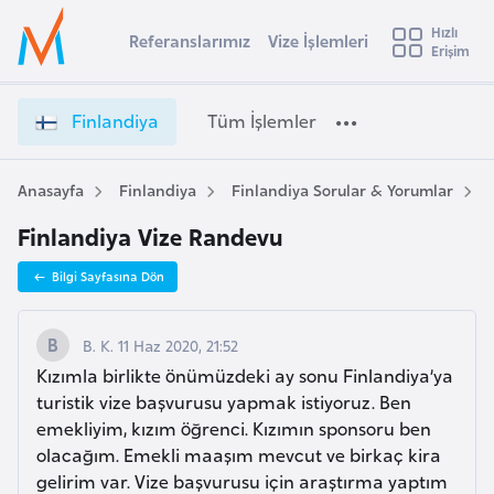
u
Hızlı
s
Referanslarımız
Vize İşlemleri
Başvuru yapmak istediğiniz ülkeyi seçin
Erişim
F
İ
Üye
t
Ülke Seçimi
i
Girişi
r
n
l
Finlandiya
Tüm İşlemler
a
l
l
e
a
y
n
Anasayfa
Finlandiya
Finlandiya Sorular & Yorumlar
t
a
d
Finlandiya Vize Randevu
i
i
y
A
Bilgi Sayfasına Dön
a
ş
v
V
u
i
i
B. K. 11 Haz 2020, 21:52
s
z
Kızımla birlikte önümüzdeki ay sonu Finlandiya’ya
m
t
e
turistik vize başvurusu yapmak istiyoruz. Ben
u
İ
emekliyim, kızım öğrenci. Kızımın sponsoru ben
r
ş
olacağım. Emekli maaşım mevcut ve birkaç kira
y
l
gelirim var. Vize başvurusu için araştırma yaptım