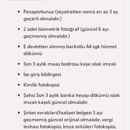
a
Pasaportunuz (seyahatten sonra en az 3 ay
r
geçerli olmalıdır.)
u
2 adet biometrik fotoğraf (güncel 6 ayı
s
geçmemiş olmalıdır.)
E devletten alınmış barkotlu A4 sgk hizmet
B
dökümü
e
l
Son 3 aylık maaş bodrosu kaşe ıslak imzalı
ç
İşe giriş bildirgesi
i
k
Kimlik fotokopisi
a
Şahsi Son 3 aylık banka hesap dökümü ıslak
imzalı kaşeli güncel olmalıdır.
B
Şirket evrakları(faaliyet belgesi 3 ayı
e
geçmemiş güncel orijinal olmalıdır, vergi
n
levhası fotokopisi, İmza sirküleri fotokopisi,