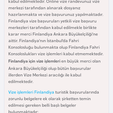
kabul edilmektedir. Online vize randevunuz vize
e
merkezi tarafından alınarak dosyanız
y
hazırlanmakta ve vize başvurunuz yapılmaktadır.
n
Finlandiya vize başvuruları yetkili vize başvuru
merkezleri tarafından kabul edilmekle birlikte
B
karar merci Finlandiya Ankara Büyükelçiliği’ne
a
aittir. Finlandiya’nın İstanbul’da Fahri
n
Konsolosluğu bulunmakta olup Finlandiya Fahri
g
Konsoloslukları vize işlemleri kabul etmemektedir.
l
Finlandiya için vize işlemleri
en büyük merci olan
a
Ankara Büyükelçiliği olup bütün başvurular
d
illerden Vize Merkezi aracılığı ile kabul
e
edilmektedir.
ş
Vize işlemleri Finlandiya
turistik başvurularında
zorunlu belgelere ek olarak şirketten temin
B
edilmesi gereken belli başlı belgeler
e
bulunmaktadır:
l