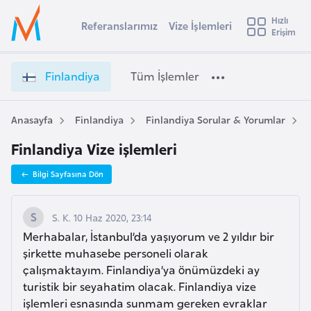
u
Hızlı
s
Referanslarımız
Vize İşlemleri
Başvuru yapmak istediğiniz ülkeyi seçin
Erişim
F
İ
Üye
t
Ülke Seçimi
i
Girişi
r
n
l
Finlandiya
Tüm İşlemler
a
l
l
e
a
y
n
Anasayfa
Finlandiya
Finlandiya Sorular & Yorumlar
t
a
d
Finlandiya Vize işlemleri
i
i
y
A
Bilgi Sayfasına Dön
a
ş
v
V
u
i
i
S. K. 10 Haz 2020, 23:14
s
z
Merhabalar, İstanbul’da yaşıyorum ve 2 yıldır bir
m
t
e
şirkette muhasebe personeli olarak
u
İ
çalışmaktayım. Finlandiya’ya önümüzdeki ay
r
ş
turistik bir seyahatim olacak. Finlandiya vize
y
l
işlemleri esnasında sunmam gereken evraklar