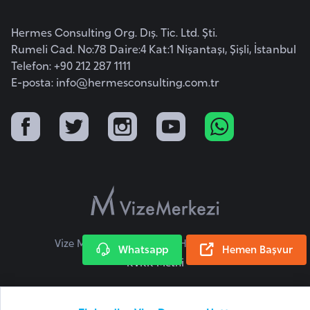
i
b
Hermes Consulting Org. Dış. Tic. Ltd. Şti.
u
Rumeli Cad. No:78 Daire:4 Kat:1 Nişantaşı, Şişli, İstanbul
t
Telefon: +90 212 287 1111
i
E-posta:
info@hermesconsulting.com.tr
Ç
i
n
D
a
n
Vize Merkezi © 2026 Tüm Hakları Saklıdır.
i
Whatsapp
Hemen Başvur
KVKK Metni
m
a
r