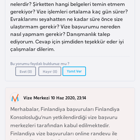
a
e
nelerdir? Şirketten hangi belgeleri temin etmem
m
gerekiyor? Vize işlemleri ortalama kaç gün sürer?
l
Evraklarımı seyahatten ne kadar süre önce size
A
e
ulaştırmam gerekir? Vize başvurumu nereden
z
r
nasıl yapmam gerekir? Danışmanlık talep
e
i
ediyorum. Cevap için şimdiden teşekkür eder iyi
r
çalışmalar dilerim.
b
a
Bu yorumu faydalı buldunuz mu ?
y
Yanıt Ver
Evet (
0
)
Hayır (
0
)
c
a
n
Vize Merkezi 10 Haz 2020, 23:14
Merhabalar, Finlandiya başvuruları Finlandiya
B
Konsolosluğu’nun yetkilendirdiği vize başvuru
a
merkezleri tarafından kabul edilmektedir.
h
Finlandiya vize başvuruları online randevu ile
r