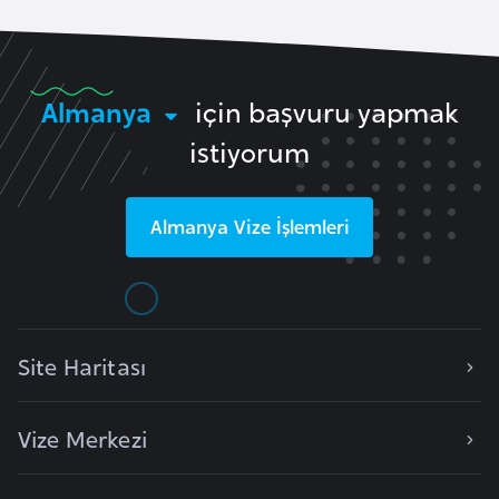
r
i
y
Almanya
için başvuru yapmak
e
t
istiyorum
i
Almanya
Vize İşlemleri
C
e
z
a
y
Site Haritası
i
r
Vize Merkezi
C