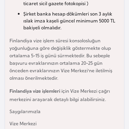
i
ticaret sicil gazete fotokopisi )
n
Şirket banka hesap dökümleri son 3 aylık
ıslak imza kaşeli güncel minimum 5000 TL
B
bakiyeli olmalıdır.
o
Finlandiya vize işlem süresi konsolosluğun
s
yoğunluğuna göre değişiklik göstermekte olup
n
ortalama 5-15 iş günü sürmektedir. Bu sebeple
a
başvuru evraklarınızın ortalama 20-25 gün
H
önceden evraklarınızın Vize Merkezi'ne iletilmiş
e
olması önerilmektedir.
r
s
Finlandiya vize işlemleri
için Vize Merkezi çağrı
e
merkezini arayarak detaylı bilgi alabilirsiniz.
k
Saygılarımızla
B
Vize Merkezi
u