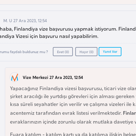
M. U 27 Ara 2023, 12:54
aba, Finlandiya vize başvurusu yapmak istiyorum. Finlandiya
andiya Vizesi için başvuru nasıl yapabilirim.
Yanıt Ver
rumu faydalı buldunuz mu ?
Evet (
0
)
Hayır (
0
)
Vize Merkezi 27 Ara 2023, 12:54
Yapacağınız Finlandiya vizesi başvurusu, ticari vize ol
şirket aracılığı ile yurtdışı görevleri için alması gereken 
kısa süreli seyahatler için verilir ve çalışma vizeleri il
acentemiz tarafından evrak listesi verilmektedir.
Finla
evraklarınızın içinde zorunlu olarak mutlaka davetiye 
Fuara katılım - katılım kartı ya da katılıma ilişkin bel