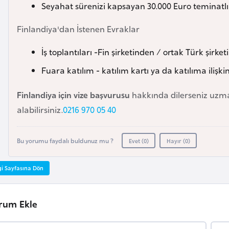
Seyahat sürenizi kapsayan 30.000 Euro teminatlı 
Finlandiya'dan İstenen Evraklar
İş toplantıları -Fin şirketinden / ortak Türk şirk
Fuara katılım - katılım kartı ya da katılıma ilişki
Finlandiya için vize başvurusu
hakkında dilerseniz uz
alabilirsiniz.
0216 970 05 40
Bu yorumu faydalı buldunuz mu ?
Evet (
0
)
Hayır (
0
)
gi Sayfasına Dön
rum Ekle