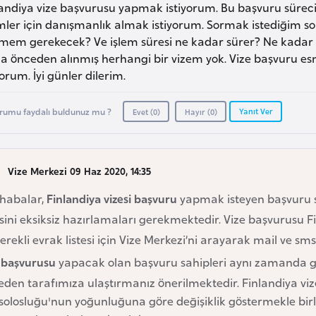
landiya vize başvurusu yapmak istiyorum. Bu başvuru sür
emler için danışmanlık almak istiyorum. Sormak istediğim s
mem gerekecek? Ve işlem süresi ne kadar sürer? Ne kadar 
a önceden alınmış herhangi bir vizem yok. Vize başvuru e
yorum. İyi günler dilerim.
Yanıt Ver
rumu faydalı buldunuz mu ?
Evet (
0
)
Hayır (
0
)
Vize Merkezi 09 Haz 2020, 14:35
habalar,
Finlandiya vizesi başvuru
yapmak isteyen başvuru s
esini eksiksiz hazırlamaları gerekmektedir. Vize başvurusu F
erekli evrak listesi için Vize Merkezi’ni arayarak mail ve sms
e başvurusu
yapacak olan başvuru sahipleri aynı zamanda ge
den tarafımıza ulaştırmanız önerilmektedir. Finlandiya viz
olosluğu'nun yoğunluğuna göre değişiklik göstermekle birl