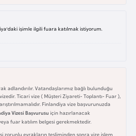
'daki işimle ilgili fuara katılmak istiyorum.
arak adlandırılır. Vatandaşlarımız bağlı bulunduğu
vizedir. Ticari vize ( Müşteri Ziyareti- Toplantı- Fuar ),
e karıştırılmamalıdır. Finlandiya vize başvurunuzda
ndiya Vizesi Başvurusu
için hazırlanacak
veya fuar katılım belgesi gerekmektedir.
gesi zorunlu evrakların tesliminden sonra vize işlem