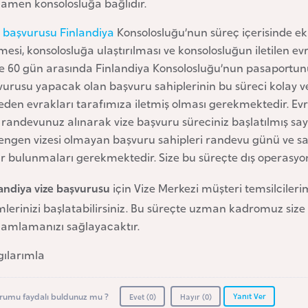
amen konsolosluğa bağlıdır.
e başvurusu Finlandiya
Konsolosluğu’nun süreç içerisinde ek
mesi, konsolosluğa ulaştırılması ve konsolosluğun iletilen 
le 60 gün arasında Finlandiya Konsolosluğu’nun pasaportun
vurusu yapacak olan başvuru sahiplerinin bu süreci kolay 
eden evrakları tarafımıza iletmiş olması gerekmektedir. Ev
 randevunuz alınarak vize başvuru süreciniz başlatılmış sayı
engen vizesi olmayan başvuru sahipleri randevu günü ve sa
ır bulunmaları gerekmektedir. Size bu süreçte dış operasyo
andiya vize başvurusu
için Vize Merkezi müşteri temsilcilerim
mlerinizi başlatabilirsiniz. Bu süreçte uzman kadromuz siz
amlamanızı sağlayacaktır.
gılarımla
Yanıt Ver
rumu faydalı buldunuz mu ?
Evet (
0
)
Hayır (
0
)