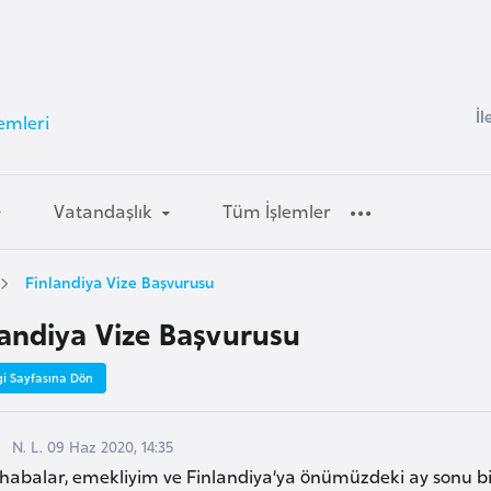
İl
lemleri
Vatandaşlık
Tüm İşlemler
Finlandiya Vize Başvurusu
landiya Vize Başvurusu
gi Sayfasına Dön
N. L. 09 Haz 2020, 14:35
habalar, emekliyim ve Finlandiya’ya önümüzdeki ay sonu bir