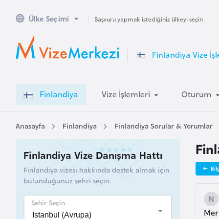
Ülke Seçimi
A
Başvuru yapmak istediğiniz ülkeyi seçin
v
u
Finlandiya Vize İş
s
t
r
Finlandiya
Vize İşlemleri
Oturum
a
l
y
Anasayfa
Finlandiya
Finlandiya Sorular & Yorumlar
a
Fin
Finlandiya Vize Danışma Hattı
A
Finlandiya vizesi hakkında destek almak için
Bil
v
bulunduğunuz şehri seçin.
u
s
Şehir Seçin
Mer
t