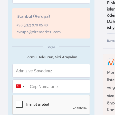
Fin
u
işl
r
öde
İstanbul (Avrupa)
y
Dah
a
+90 (212) 970 05 40
isti
avrupa@vizemerkezi.com
A
Bu yo
z
veya
e
Formu Doldurun, Sizi Arayalım
r
b
Mer
a
list
y
c
ve g
a
viz
n
önce
Kons
B