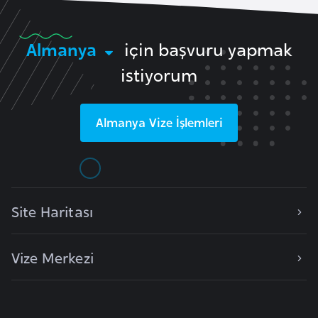
a
r
Almanya
için başvuru yapmak
u
istiyorum
s
B
Almanya
Vize İşlemleri
e
l
ç
i
k
Site Haritası
a
Vize Merkezi
B
e
n