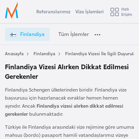
u
Hızlı
s
Referanslarımız
Vize İşlemleri
Başvuru yapmak istediğiniz ülkeyi seçin
Erişim
İ
Üye
t
Ülke Seçimi
Girişi
r
l
Finlandiya
Tüm İşlemler
a
l
e
y
Anasayfa
Finlandiya
Finlandiya Vizesi İle İlgili Duyurular
t
a
Finlandiya Vizesi Alırken Dikkat Edilmesi
i
Gerekenler
A
ş
v
Finlandiya Schengen ülkelerinden biridir. Finlandiya vize
u
i
başvurusu için hazırlanacak evraklar hemen hemen
s
aynıdır. Ancak
Finlandiya vizesi alırken dikkat edilmesi
m
t
gerekenler
bulunmaktadır.
u
r
Türkiye ile Finlandiya arasındaki vize rejimine göre umuma
y
mahsus (bordo) pasaport hamili vatandaşlarımız vizeye