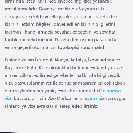
sırasında istenilen; Fince, İsveççe, İngilizce yazılarak
e
imzalanmalıdır. Davetiye mektubu 6 aydan eski
y
olmayacak şekilde ve elle yazılmış olabilir. Davet eden
n
kişinin iletişim bilgileri, davet edilen kişinin bilgilerini
içermesi, hangi amaçla seyahat edeceğini ve seyahat
B
tarihlerini belirtmelidir. Davet eden kişinin pasaportu
a
varsa geçerli oturma izni fotokopisi sunulmalıdır.
n
Finlandiya’nın İstanbul, Alanya, Antalya, İzmir, Adana ve
g
Kayseri’de Fahri Konsoloslukları bulunur. Finlandiya vizesi
l
alırken dikkat edilmesi gerekenler hakkında bilgi verdik.
a
Vize başvurularının ret ile sonuçlanmasında en çok sebep
d
olan şeylerden biri yanlış evrak hazırlamaktır.
Finlandiya
e
vize
başvuruları için Vize Merkezi’ne
ulaşarak
size en uygun
ş
Finlandiya vize evraklarını talep edebilirsiniz.
B
e
l