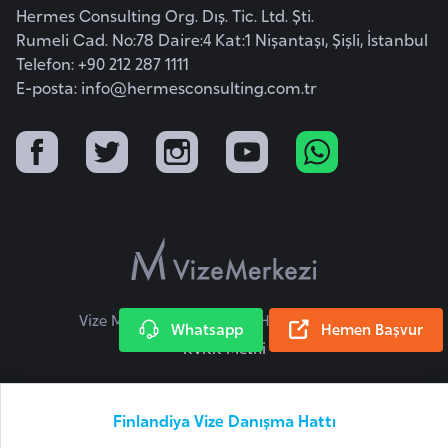
i
Hermes Consulting Org. Dış. Tic. Ltd. Şti.
n
Rumeli Cad. No:78 Daire:4 Kat:1 Nişantaşı, Şişli, İstanbul
Telefon: +90 212 287 1111
E-posta:
info@hermesconsulting.com.tr
B
o
s
n
a
H
e
r
s
Vize Merkezi © 2026 Tüm Hakları Saklıdır.
e
Whatsapp
Hemen Başvur
KVKK Metni
k
B
Finlandiya Vize Danışma Hattı
u