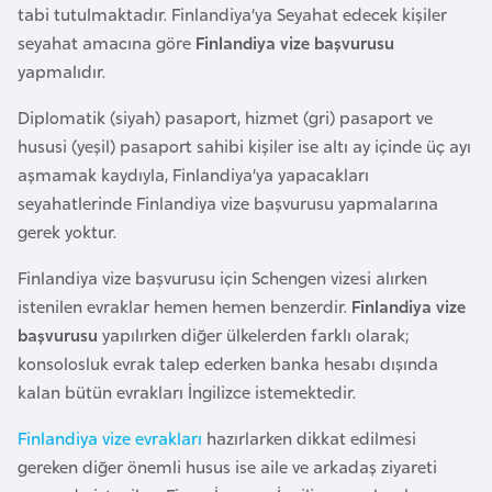
a
tabi tutulmaktadır. Finlandiya’ya Seyahat edecek kişiler
seyahat amacına göre
Finlandiya vize başvurusu
yapmalıdır.
A
z
Diplomatik (siyah) pasaport, hizmet (gri) pasaport ve
e
hususi (yeşil) pasaport sahibi kişiler ise altı ay içinde üç ayı
r
aşmamak kaydıyla, Finlandiya’ya yapacakları
b
seyahatlerinde Finlandiya vize başvurusu yapmalarına
a
gerek yoktur.
y
c
Finlandiya vize başvurusu için Schengen vizesi alırken
a
istenilen evraklar hemen hemen benzerdir.
Finlandiya vize
n
başvurusu
yapılırken diğer ülkelerden farklı olarak;
konsolosluk evrak talep ederken banka hesabı dışında
kalan bütün evrakları İngilizce istemektedir.
B
a
Finlandiya vize evrakları
hazırlarken dikkat edilmesi
h
gereken diğer önemli husus ise aile ve arkadaş ziyareti
r