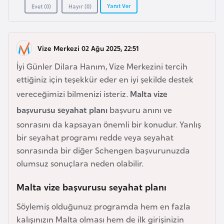
a
i
Yanıt Ver
Evet (
0
)
Hayır (
0
)
A
z
Vize Merkezi 02 Ağu 2025, 22:51
e
İyi Günler Dilara Hanım, Vize Merkezini tercih
r
ettiğiniz için teşekkür eder en iyi şekilde destek
b
vereceğimizi bilmenizi isteriz.
Malta vize
a
başvurusu seyahat planı
başvuru anını ve
y
sonrasını da kapsayan önemli bir konudur. Yanlış
c
bir seyahat programı redde veya seyahat
a
sonrasında bir diğer Schengen başvurunuzda
n
olumsuz sonuçlara neden olabilir.
B
Malta vize başvurusu seyahat planı
a
h
Söylemiş olduğunuz programda hem en fazla
r
kalışınızın Malta olması hem de ilk girişinizin