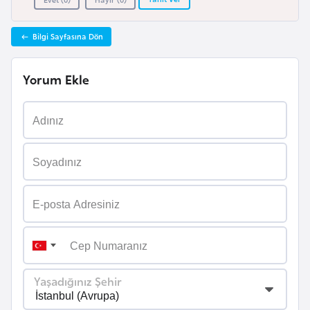
a
r
Bilgi Sayfasına Dön
u
s
Yorum Ekle
B
e
l
ç
i
k
a
B
e
Yaşadığınız Şehir
n