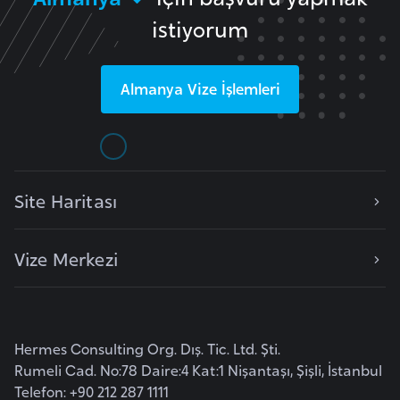
l
istiyorum
g
a
r
Almanya
Vize İşlemleri
i
s
t
a
Site Haritası
n
B
Vize Merkezi
u
r
k
i
Hermes Consulting Org. Dış. Tic. Ltd. Şti.
n
Rumeli Cad. No:78 Daire:4 Kat:1 Nişantaşı, Şişli, İstanbul
a
Telefon: +90 212 287 1111