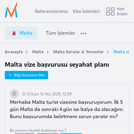
u
Hızlı
s
Referanslarımız
Vize İşlemleri
Başvuru yapmak istediğiniz ülkeyi seçin
Erişim
M
İ
Üye
t
Ülke Seçimi
a
Girişi
r
l
l
Malta
Tüm İşlemler
a
t
l
e
a
y
V
Anasayfa
Malta
Malta Sorular & Yorumlar
Malta vize
t
a
i
Malta vize başvurusu seyahat planı
z
i
e
A
Bilgi Sayfasına Dön
İ
ş
v
ş
u
i
l
D. Erkan 12 Nis 2025, 12:59
s
e
Merhaba Malta turist vizesine başvuruyorum. İlk 5
m
t
m
gün Malta da sonraki 4 gün ise İtalya da olacağım.
u
l
Bunu başvurumda belirtmem sorun yaratır mı?
r
e
y
r
Bu yorumu faydalı buldunuz mu ?