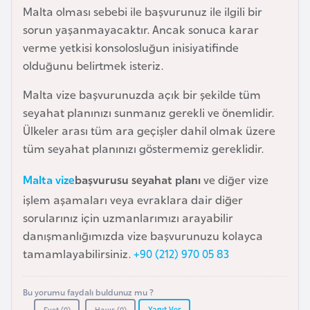
e
Malta olması sebebi ile başvurunuz ile ilgili bir
y
sorun yaşanmayacaktır. Ancak sonuca karar
n
verme yetkisi konsolosluğun inisiyatifinde
olduğunu belirtmek isteriz.
B
Malta vize başvurunuzda açık bir şekilde tüm
a
seyahat planınızı sunmanız gerekli ve önemlidir.
n
Ülkeler arası tüm ara geçişler dahil olmak üzere
g
tüm seyahat planınızı göstermemiz gereklidir.
l
a
Malta vize
başvurusu seyahat planı
ve diğer vize
d
işlem aşamaları veya evraklara dair diğer
e
sorularınız için uzmanlarımızı arayabilir
ş
danışmanlığımızda vize başvurunuzu kolayca
tamamlayabilirsiniz.
+90 (212) 970 05 83
B
e
Bu yorumu faydalı buldunuz mu ?
l
Yanıt Ver
Evet (
0
)
Hayır (
0
)