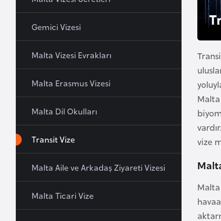
u
T
r
Gemici Vizesi
y
a
Malta Vizesi Evrakları
Trans
ulusl
A
Malta Erasmus Vizesi
yoluyl
z
Malta 
e
Malta Dil Okulları
biyom
r
vardı
b
Transit Vize
a
vize m
y
Malt
c
Malta Aile ve Arkadaş Ziyareti Vizesi
a
Malta
n
Malta Ticari Vize
havaa
aktar
B