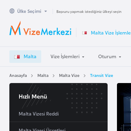
Ülke Seçimi
A
Başvuru yapmak istediğiniz ülkeyi seçin
v
u
Malta Vize İşlemle
s
t
r
Malta
Vize İşlemleri
Oturum
a
l
y
Anasayfa
Malta
Malta Vize
Transit Vize
a
Hızlı Menü
A
v
u
Malta Vizesi Reddi
s
t
Malta Vizesi Ücretleri