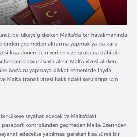
çüncü bir ülkeye giderken Malta’da bir havalimanında
ntrolünden geçmeden aktarma yapmak ya da kara
izesi kısa dönem için verilen vize grubuna dâhildir.
chengen başvurusuyla alınır. Malta vizesi alırken
türüne başvuru yapmaya dikkat etmenizde fayda
r ve Malta transit vizesi hakkındaki sorularınız için
 bir ülkeye seyahat edecek ve Malta’daki
a, pasaport kontrolünden geçmeden Malta üzerinden
eyahat edecekse yapılması gereken kısa süreli bir