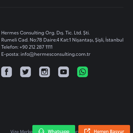
Hermes Consulting Org. Dış. Tic. Ltd. Şti.
Rumeli Cad. No:78 Daire:4 Kat:1 Nişantaşı, Şişli, İstanbul
Telefon: +90 212 287 1111
E-posta:
info@hermesconsulting.com.tr
Whatsapp
Hemen Başvur
Vize Merkezi © 2026 Tüm Hakları Saklıdır.
KVKK Metni