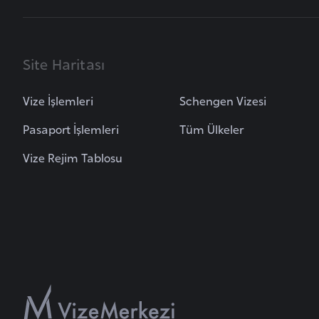
u
m
h
u
Site Haritası
r
i
Vize İşlemleri
Schengen Vizesi
y
Pasaport İşlemleri
Tüm Ülkeler
e
t
Vize Rejim Tablosu
i
C
e
z
a
y
i