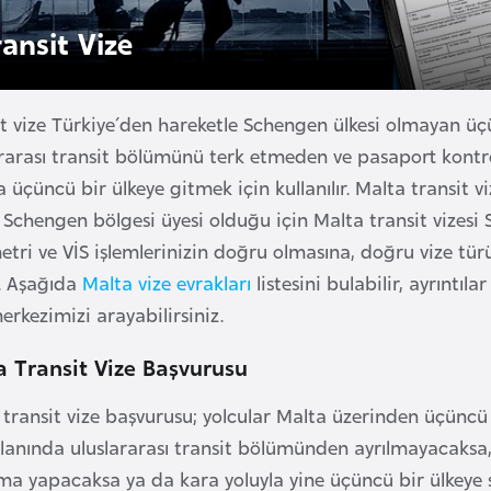
ransit Vize
it vize Türkiye´den hareketle Schengen ülkesi olmayan ü
ararası transit bölümünü terk etmeden ve pasaport ko
a üçüncü bir ülkeye gitmek için kullanılır. Malta transit v
Schengen bölgesi üyesi olduğu için Malta transit vizesi S
etri ve VİS işlemlerinizin doğru olmasına, doğru vize 
r. Aşağıda
Malta vize evrakları
listesini bulabilir, ayrıntıla
erkezimizi arayabilirsiniz.
a Transit Vize Başvurusu
 transit vize başvurusu; yolcular Malta üzerinden üçüncü
lanında uluslararası transit bölümünden ayrılmayacaks
ma yapacaksa ya da kara yoluyla yine üçüncü bir ülkeye s