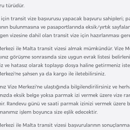
ru türüdür.
için transit vize başvurusu yapacak başvuru sahipleri; p
ının bulunmasına ve pasaportlarında eksik/yırtık sayfala
en vizesine dahil olan transit vize için hazırlanması gere
Merkezi ile Malta transit vizesi almak mümkündür. Vize M
ınız görüşme sonrasında size uygun evrak listesi belirlenir
iz ve hatasız olarak toplayıp dosya haline getirmeniz is
erkezi’ne şahsen ya da kargo ile iletebilirsiniz.
ız Vize Merkezi’ne ulaştığında bilgilendirilirsiniz ve her
nızda eksik belge yoksa parmak izi vermek üzere vize ra
nir. Randevu günü ve saati parmak izinizi vermek üzere b
anımız işlem boyunca size eşlik edecektir.
erkezi ile Malta transit vizesi başvurularının sonuçlanma