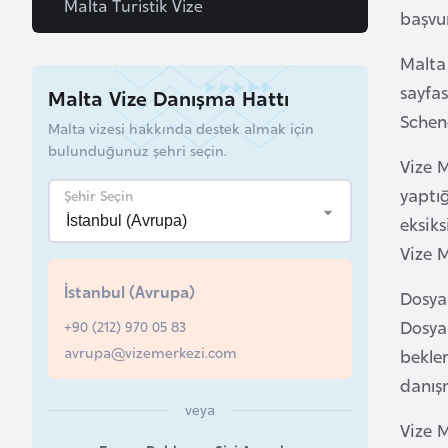
Malta Turistik Vize
başvu
a
h
Malta 
r
sayfas
Malta Vize Danışma Hattı
e
Scheng
Malta vizesi hakkında destek almak için
y
bulunduğunuz şehri seçin.
n
Vize 
yaptığ
Şehir Seçin
B
eksiks
a
Vize M
n
İstanbul (Avrupa)
g
Dosyan
l
Dosya
+90 (212) 970 05 83
a
avrupa@vizemerkezi.com
bekle
d
danışm
e
veya
ş
Vize M