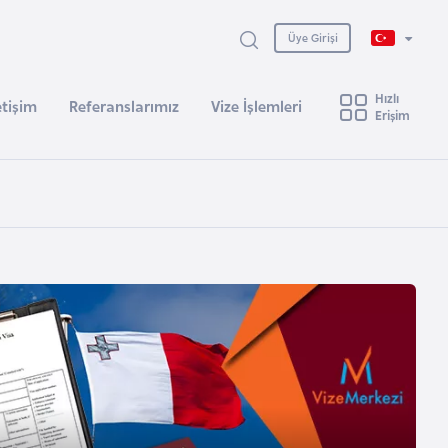
Üye Girişi
Hızlı
etişim
Referanslarımız
Vize İşlemleri
Erişim