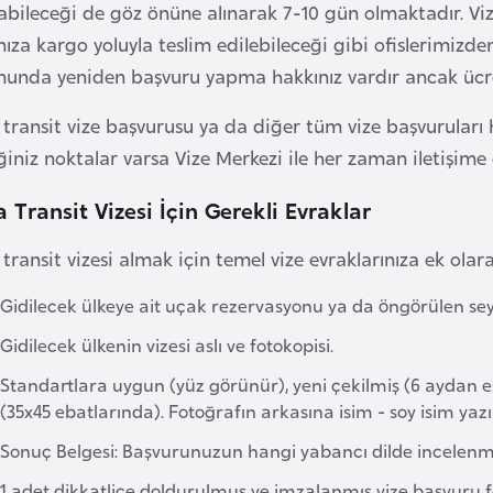
abileceği de göz önüne alınarak 7-10 gün olmaktadır. Vi
nıza kargo yoluyla teslim edilebileceği gibi ofislerimizde
unda yeniden başvuru yapma hakkınız vardır ancak ücre
transit vize başvurusu ya da diğer tüm vize başvuruları 
ğiniz noktalar varsa Vize Merkezi ile her zaman iletişime 
 Transit Vizesi İçin Gerekli Evraklar
transit vizesi almak için temel vize evraklarınıza ek olar
Gidilecek ülkeye ait uçak rezervasyonu ya da öngörülen sey
Gidilecek ülkenin vizesi aslı ve fotokopisi.
Standartlara uygun (yüz görünür), yeni çekilmiş (6 aydan es
(35x45 ebatlarında). Fotoğrafın arkasına isim - soy isim yazı
Sonuç Belgesi: Başvurunuzun hangi yabancı dilde incelenmes
1 adet dikkatlice doldurulmuş ve imzalanmış vize başvuru