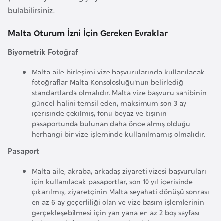
a
i
bulabilirsiniz.
Malta Oturum İzni İçin Gereken Evraklar
A
z
Biyometrik Fotoğraf
e
r
Malta aile birleşimi vize başvurularında kullanılacak
fotoğraflar Malta Konsolosluğu'nun belirlediği
b
standartlarda olmalıdır. Malta vize başvuru sahibinin
a
güncel halini temsil eden, maksimum son 3 ay
y
içerisinde çekilmiş, fonu beyaz ve kişinin
c
pasaportunda bulunan daha önce almış olduğu
herhangi bir vize işleminde kullanılmamış olmalıdır.
a
n
Pasaport
Malta aile, akraba, arkadaş ziyareti vizesi başvuruları
B
için kullanılacak pasaportlar, son 10 yıl içerisinde
a
çıkarılmış, ziyaretçinin Malta seyahati dönüşü sonrası
en az 6 ay geçerliliği olan ve vize basım işlemlerinin
h
gerçekleşebilmesi için yan yana en az 2 boş sayfası
r