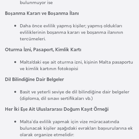
bulunmuyor ise
a
Boşanma Kararı ve Boşanma İlanı
r
u
Daha önce evlilik yapmış kişiler; yapmış oldukları
s
evliliklerinin boşanma kararı ve boşanma ilanının
tercümeleri.
Oturma İzni, Pasaport, Kimlik Kartı
B
e
Malta’daki eşe ait oturma izni, kişinin Malta pasaportu
l
ve kimlik kartının fotokopisi
ç
Dil Bilindiğine Dair Belgeler
i
k
Basit ve yeterli seviye de dil bilindiğine dair belgeler
a
(diploma, dil sınavı sertifikaları vb.)
Her İki Eşe Ait Uluslararası Doğum Kayıt Örneği
B
Malta`da evlilik yapmak için vize müracaatında
e
bulunacak kişiler aşağıdaki evrakları başvurularına ek
n
olarak organize etmelidir: