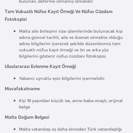
bulunan, deforme olmamış olmalıdır.
e
Tam Vukuatlı Nüfus Kayıt Örneği Ve Nüfus Cüzdanı
y
Fotokopisi
n
Malta aile birleşimi vize işlemlerinde bulunacak kişi
adına güncel tarihli, aile ve ikamet etmekte olduğu
B
adres bilgilerini içerecek şekilde düzenlenmiş tam
a
vukuatlı nüfus kayıt örneği ve ön ve arka yüz
n
bilgilerini gösterir nüfus cüzdanı fotokopisi.
g
Uluslararası Evlenme Kayıt Örneği
l
a
Yabancı uyruklu eşin bilgilerini içermelidir.
d
Muvafakatname
e
ş
Kişi 18 yaşından küçük ise, anne baba onaylı, orijinal
belge
B
Malta Doğum Belgesi
e
Malta vatandaşı eş daha önceden Türk vatandaşlığı
l