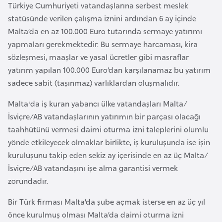
i
Türkiye Cumhuriyeti vatandaşlarına serbest meslek
b
statüsünde verilen çalışma iznini ardından 6 ay içinde
u
Malta’da en az 100.000 Euro tutarında sermaye yatırımı
t
yapmaları gerekmektedir. Bu sermaye harcaması, kira
i
sözleşmesi, maaşlar ve yasal ücretler gibi masraflar
yatırım yapılan 100.000 Euro’dan karşılanamaz bu yatırım
sadece sabit (taşınmaz) varlıklardan oluşmalıdır.
Ç
i
Malta'da iş kuran yabancı ülke vatandaşları Malta/
n
İsviçre/AB vatandaşlarının yatırımın bir parçası olacağı
taahhütünü vermesi daimi oturma izni taleplerini olumlu
D
yönde etkileyecek olmaklar birlikte, iş kuruluşunda ise işin
a
kuruluşunu takip eden sekiz ay içerisinde en az üç Malta/
n
İsviçre/AB vatandaşını işe alma garantisi vermek
i
zorundadır.
m
Bir Türk firması Malta’da şube açmak isterse en az üç yıl
a
önce kurulmuş olması Malta’da daimi oturma izni
r