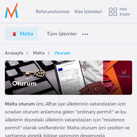
u
Hızlı
s
Referanslarımız
Vize İşlemleri
Başvuru yapmak istediğiniz ülkeyi seçin
Erişim
M
İ
Üye
t
Ülke Seçimi
a
Girişi
r
l
l
Malta
Tüm İşlemler
a
t
l
e
a
y
V
Anasayfa
Malta
Oturum
t
a
i
z
i
e
A
İ
ş
Oturum
v
ş
u
i
l
s
e
Malta oturum
izni, AB’ye üye ülkelerinin vatandaşları için
m
t
m
sıradan oturum anlamına gelen “ordinary permit” ve bu
u
l
ülkelerin dışındaki ülkelerin vatandaşları için “residence
r
e
permit” olarak sınıflandırılır. Malta oturum izni çeşitleri ve
y
r
şartlarına yönelik bilgiye yazımızın devamında