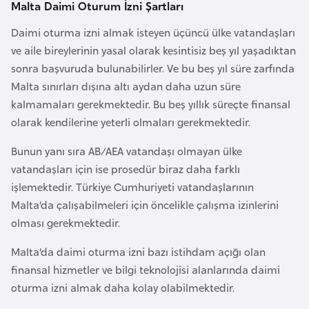
Malta Daimi Oturum İzni Şartları
r
Daimi oturma izni almak isteyen üçüncü ülke vatandaşları
i
ve aile bireylerinin yasal olarak kesintisiz beş yıl yaşadıktan
y
sonra başvuruda bulunabilirler. Ve bu beş yıl süre zarfında
e
Malta sınırları dışına altı aydan daha uzun süre
t
kalmamaları gerekmektedir. Bu beş yıllık süreçte finansal
i
olarak kendilerine yeterli olmaları gerekmektedir.
C
Bunun yanı sıra AB/AEA vatandaşı olmayan ülke
e
vatandaşları için ise prosedür biraz daha farklı
z
işlemektedir. Türkiye Cumhuriyeti vatandaşlarının
a
Malta’da çalışabilmeleri için öncelikle çalışma izinlerini
y
olması gerekmektedir.
i
Malta’da daimi oturma izni bazı istihdam açığı olan
r
finansal hizmetler ve bilgi teknolojisi alanlarında daimi
oturma izni almak daha kolay olabilmektedir.
C