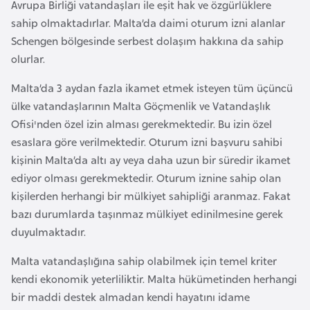
Avrupa Birliği vatandaşları ile eşit hak ve özgürlüklere
l
sahip olmaktadırlar. Malta’da daimi oturum izni alanlar
g
Schengen bölgesinde serbest dolaşım hakkına da sahip
a
olurlar.
r
i
Malta’da 3 aydan fazla ikamet etmek isteyen tüm üçüncü
s
ülke vatandaşlarının Malta Göçmenlik ve Vatandaşlık
t
Ofisi'nden özel izin alması gerekmektedir. Bu izin özel
a
esaslara göre verilmektedir. Oturum izni başvuru sahibi
n
kişinin Malta’da altı ay veya daha uzun bir süredir ikamet
ediyor olması gerekmektedir. Oturum iznine sahip olan
B
kişilerden herhangi bir mülkiyet sahipliği aranmaz. Fakat
u
bazı durumlarda taşınmaz mülkiyet edinilmesine gerek
r
duyulmaktadır.
k
Malta vatandaşlığına sahip olabilmek için temel kriter
i
kendi ekonomik yeterliliktir. Malta hükümetinden herhangi
n
bir maddi destek almadan kendi hayatını idame
a