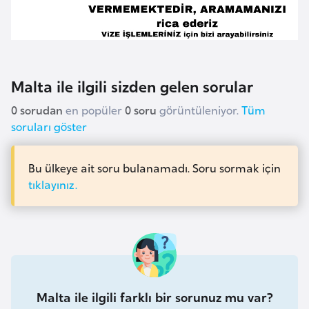
e
n
i
s
Malta ile ilgili sizden gelen sorular
t
a
0 sorudan
en popüler
0 soru
görüntüleniyor.
Tüm
n
soruları göster
E
Bu ülkeye ait soru bulanamadı. Soru sormak için
s
tıklayınız.
t
o
n
y
a
Malta ile ilgili farklı bir sorunuz mu var?