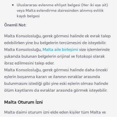
i
Uluslararası evlenme ehliyet belgesi (Her iki eşe ait)
n
veya Malta evlendirme dairesinden alınmış evlilik
kaydı belgesi
B
Önemli Not:
o
Malta Konsolosluğu, gerek görmesi halinde ek evrak talep
s
edebilirken yine bu belgelerin tercümesini de isteyebilir.
n
Malta Konsolosluğu,
Malta aile birleşimi
vize işlemlerinde
a
yukarıda bulunan belgelerin orijinal ve fotokopi olarak
H
ibraz edilmesini talep eder.
e
Malta Konsolosluğu, gerek görmesi halinde daha önceki
r
eşlerin boşanma kararı ve ilanının evraklar arasında
s
bulunmasını istediği gibi yine eski eşlerin olması halinde
e
ölüm kayıtlarını da evraklar arasında görmek isteyebilir.
k
Malta Oturum İzni
B
Malta daimi oturum izni elde eden kişiler tüm Malta ve
u