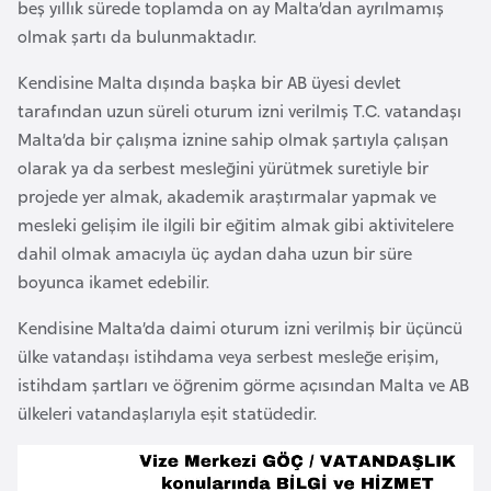
beş yıllık sürede toplamda on ay Malta’dan ayrılmamış
o
olmak şartı da bulunmaktadır.
B
Kendisine Malta dışında başka bir AB üyesi devlet
u
tarafından uzun süreli oturum izni verilmiş T.C. vatandaşı
l
Malta’da bir çalışma iznine sahip olmak şartıyla çalışan
g
olarak ya da serbest mesleğini yürütmek suretiyle bir
a
projede yer almak, akademik araştırmalar yapmak ve
r
mesleki gelişim ile ilgili bir eğitim almak gibi aktivitelere
i
dahil olmak amacıyla üç aydan daha uzun bir süre
s
boyunca ikamet edebilir.
t
Kendisine Malta’da daimi oturum izni verilmiş bir üçüncü
a
ülke vatandaşı istihdama veya serbest mesleğe erişim,
n
istihdam şartları ve öğrenim görme açısından Malta ve AB
ülkeleri vatandaşlarıyla eşit statüdedir.
E
r
m