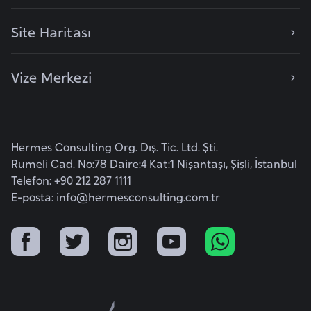
a
h
Site Haritası
i
l
Vize Merkezi
i
F
i
Hermes Consulting Org. Dış. Tic. Ltd. Şti.
n
Rumeli Cad. No:78 Daire:4 Kat:1 Nişantaşı, Şişli, İstanbul
l
Telefon: +90 212 287 1111
a
E-posta:
info@hermesconsulting.com.tr
n
d
i
y
a