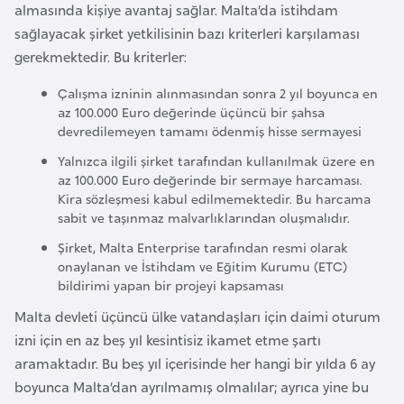
almasında kişiye avantaj sağlar. Malta’da istihdam
k
sağlayacak şirket yetkilisinin bazı kriterleri karşılaması
a
gerekmektedir. Bu kriterler:
D
Çalışma izninin alınmasından sonra 2 yıl boyunca en
e
az 100.000 Euro değerinde üçüncü bir şahsa
devredilemeyen tamamı ödenmiş hisse sermayesi
m
o
Yalnızca ilgili şirket tarafından kullanılmak üzere en
az 100.000 Euro değerinde bir sermaye harcaması.
k
Kira sözleşmesi kabul edilmemektedir. Bu harcama
r
sabit ve taşınmaz malvarlıklarından oluşmalıdır.
a
Şirket, Malta Enterprise tarafından resmi olarak
t
onaylanan ve İstihdam ve Eğitim Kurumu (ETC)
i
bildirimi yapan bir projeyi kapsaması
k
Malta devleti üçüncü ülke vatandaşları için daimi oturum
K
izni için en az beş yıl kesintisiz ikamet etme şartı
o
aramaktadır. Bu beş yıl içerisinde her hangi bir yılda 6 ay
n
boyunca Malta’dan ayrılmamış olmalılar; ayrıca yine bu
g