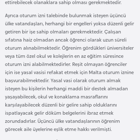
ettirebilecek olanaklara sahip olması gerekmektedir.
F
a
Ayrıca oturum izni talebinde bulunmak isteyen üçüncü
s
ülke vatandaşları, herhangi bir engelleri yoksa düzenli gelir
o
getiren bir işe sahip olmaları gerekmektedir. Çalışan
sıfatına haiz olmadan ancak öğrenci olarak uzun süreli
Ç
oturum alınabilmektedir. Öğrenim gördükleri üniversiteler
a
veya tüm özel okul ve kolejlerin en az eğitim süresince
d
oturum izni alabilmektedirler. Reşit olmayan öğrenciler
için ise yasal vasisi refakat etmek için Malta oturum iznine
başvurabilmektedir. Yasal vasi olarak oturum almak
Ç
isteyen bu kişilerin herhangi maddi bir destek almadan
e
yaşayabilecek, okul ve konaklama masraflarını
k
karşılayabilecek düzenli bir gelire sahip olduklarını
C
ispatlayacak gelir döküm belgelerini ibraz etmek
u
zorundadırlar. Üçüncü ülke vatandaşlarının öğrenim
m
görecek aile üyelerine eşlik etme hakkı verilmişti.
h
u