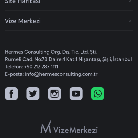
Site Haritası
e
y
Vize Merkezi
n
B
a
Hermes Consulting Org. Dış. Tic. Ltd. Şti.
n
Rumeli Cad. No:78 Daire:4 Kat:1 Nişantaşı, Şişli, İstanbul
g
Telefon: +90 212 287 1111
l
E-posta:
info@hermesconsulting.com.tr
a
d
e
ş
B
e
l