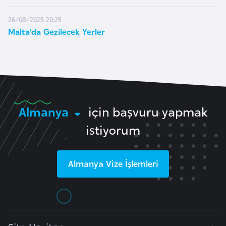
a
26/08/2025 20:25
Malta’da Gezilecek Yerler
A
z
e
r
b
a
Almanya
için başvuru yapmak
y
c
istiyorum
a
n
Almanya
Vize İşlemleri
B
a
h
r