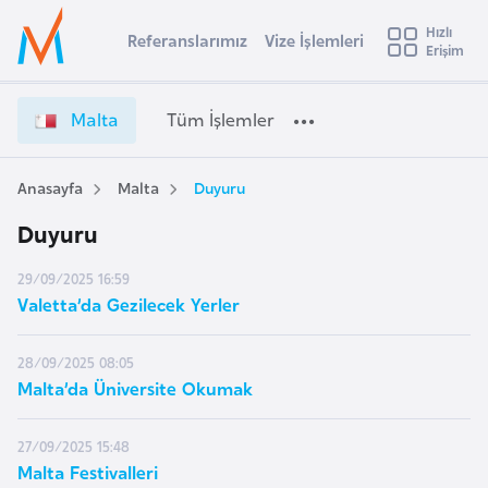
u
Hızlı
s
Referanslarımız
Vize İşlemleri
Başvuru yapmak istediğiniz ülkeyi seçin
Erişim
İ
Üye
t
Ülke Seçimi
Girişi
r
l
Malta
Tüm İşlemler
a
l
e
y
Anasayfa
Malta
Duyuru
t
a
Duyuru
i
A
29/09/2025 16:59
ş
v
Valetta’da Gezilecek Yerler
u
i
s
28/09/2025 08:05
m
t
Malta’da Üniversite Okumak
u
r
27/09/2025 15:48
y
Malta Festivalleri