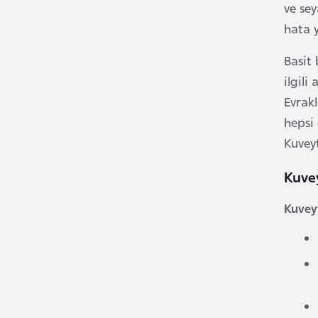
ve sey
B
hata 
e
Basit 
l
a
ilgili
r
Evrakl
u
hepsi
s
Kuveyt
Kuvey
B
e
Kuveyt
l
ç
i
k
a