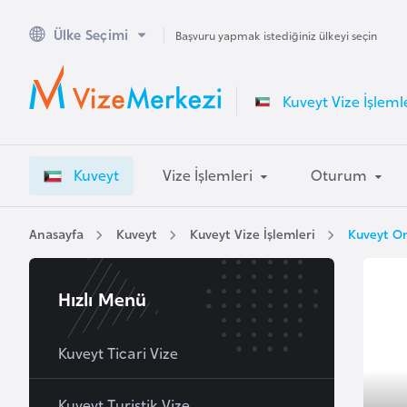
Ülke Seçimi
A
Başvuru yapmak istediğiniz ülkeyi seçin
v
u
Kuveyt Vize İşleml
s
t
r
Kuveyt
Vize İşlemleri
Oturum
a
l
y
Anasayfa
Kuveyt
Kuveyt Vize İşlemleri
Kuveyt On
a
Hızlı Menü
A
v
u
Kuveyt Ticari Vize
s
t
Kuveyt Turistik Vize