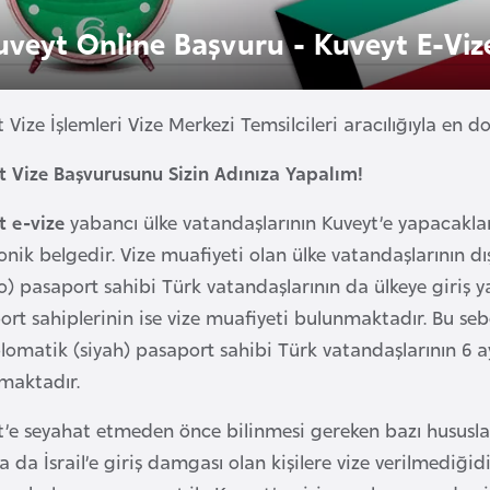
uveyt Online Başvuru - Kuveyt E-Viz
 Vize İşlemleri Vize Merkezi Temsilcileri aracılığıyla en doğ
t Vize Başvurusunu Sizin Adınıza Yapalım!
t e-vize
yabancı ülke vatandaşlarının Kuveyt’e yapacakla
onik belgedir. Vize muafiyeti olan ülke vatandaşlarının 
) pasaport sahibi Türk vatandaşlarının da ülkeye giriş y
rt sahiplerinin ise vize muafiyeti bulunmaktadır. Bu sebe
lomatik (siyah) pasaport sahibi Türk vatandaşlarının 6 a
maktadır.
’e seyahat etmeden önce bilinmesi gereken bazı hususlar 
a da İsrail’e giriş damgası olan kişilere vize verilmediğidir