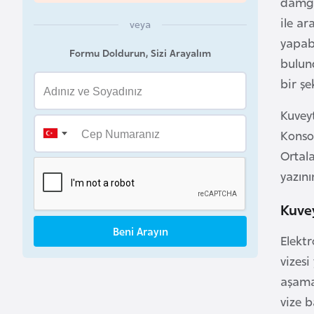
damgas
a
ile ar
veya
h
yapab
Formu Doldurun, Sizi Arayalım
r
bulun
e
bir şe
y
n
Kuvey
Konsol
B
Ortal
a
yazını
n
g
Kuvey
l
Beni Arayın
Elektr
a
d
vizes
e
aşama
ş
vize b