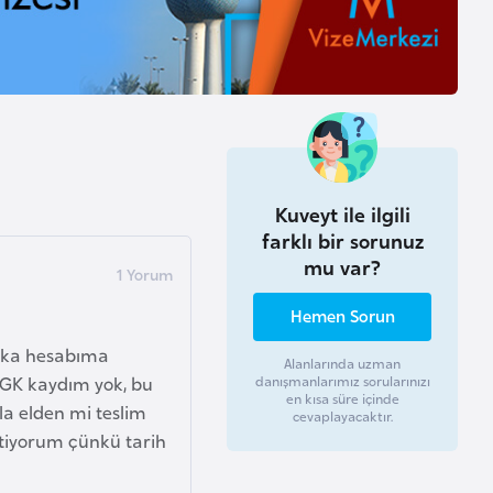
Kuveyt ile ilgili
farklı bir sorunuz
mu var?
Hemen Sorun
nka hesabıma
Alanlarında uzman
 SGK kaydım yok, bu
danışmanlarımız sorularınızı
en kısa süre içinde
la elden mi teslim
cevaplayacaktır.
tiyorum çünkü tarih