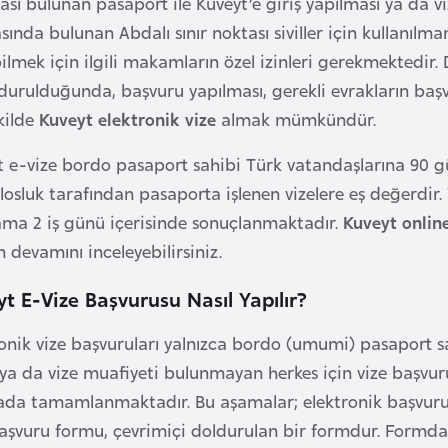
ı bulunan pasaport ile Kuveyt’e giriş yapılması ya da vi
asında bulunan Abdalı sınır noktası siviller için kullanıl
ilmek için ilgili makamların özel izinleri gerekmektedir
durulduğunda, başvuru yapılması, gerekli evrakların baş
kilde
Kuveyt elektronik
vize
almak mümkündür.
t e-vize bordo pasaport sahibi Türk vatandaşlarına 90 gü
osluk tarafından pasaporta işlenen vizelere eş değerdir. Ya
ama 2 iş günü içerisinde sonuçlanmaktadır.
Kuveyt online
n devamını inceleyebilirsiniz.
t E-Vize Başvurusu Nasıl Yapılır?
onik vize başvuruları yalnızca bordo (umumi) pasaport sa
i ya da vize muafiyeti bulunmayan herkes için vize başvu
da tamamlanmaktadır. Bu aşamalar; elektronik başvuru 
aşvuru formu, çevrimiçi doldurulan bir formdur. Formda; kiş