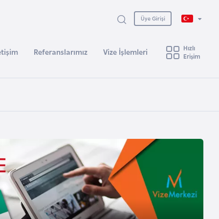
Üye Girişi
Hızlı
etişim
Referanslarımız
Vize İşlemleri
Erişim