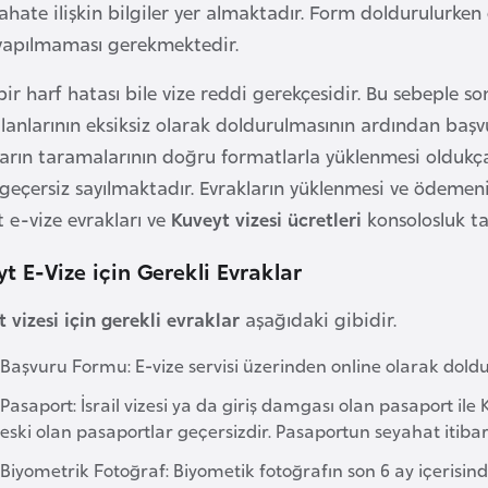
ahate ilişkin bilgiler yer almaktadır. Form doldurulurken 
yapılmaması gerekmektedir.
bir harf hatası bile vize reddi gerekçesidir. Bu sebeple
 alanlarının eksiksiz olarak doldurulmasının ardından baş
arın taramalarının doğru formatlarla yüklenmesi oldukça 
 geçersiz sayılmaktadır. Evrakların yüklenmesi ve ödemen
 e-vize evrakları ve
Kuveyt vizesi ücretleri
konsolosluk ta
t E-Vize için Gerekli Evraklar
 vizesi için gerekli evraklar
aşağıdaki gibidir.
Başvuru Formu: E-vize servisi üzerinden online olarak dold
Pasaport: İsrail vizesi ya da giriş damgası olan pasaport il
eski olan pasaportlar geçersizdir. Pasaportun seyahat itib
Biyometrik Fotoğraf: Biyometik fotoğrafın son 6 ay içerisin