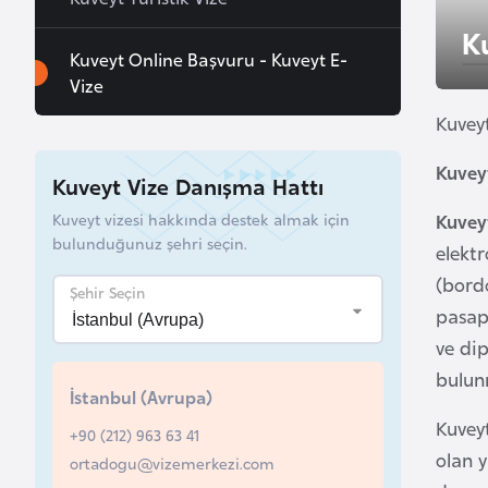
u
K
r
Kuveyt Online Başvuru - Kuveyt E-
y
Vize
a
Kuveyt
A
Kuvey
Kuveyt Vize Danışma Hattı
z
Kuveyt vizesi hakkında destek almak için
Kuvey
e
bulunduğunuz şehri seçin.
elektr
r
b
(bordo
Şehir Seçin
a
pasapo
y
ve dip
c
bulun
a
İstanbul (Avrupa)
n
Kuveyt
+90 (212) 963 63 41
olan y
ortadogu@vizemerkezi.com
B