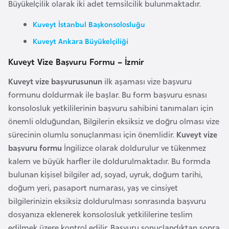
Büyükelçilik olarak iki adet temsilcilik bulunmaktadır.
r
Kuveyt İstanbul Başkonsolosluğu
i
y
Kuveyt Ankara Büyükelçiliği
e
Kuveyt Vize Başvuru Formu – İzmir
t
i
Kuveyt vize başvurusunun
ilk aşaması vize başvuru
formunu doldurmak ile başlar. Bu form başvuru esnası
konsolosluk yetkililerinin başvuru sahibini tanımaları için
C
önemli olduğundan, Bilgilerin eksiksiz ve doğru olması vize
e
sürecinin olumlu sonuçlanması için önemlidir.
Kuveyt vize
z
başvuru formu
İngilizce olarak doldurulur ve tükenmez
a
kalem ve büyük harfler ile doldurulmaktadır. Bu formda
y
bulunan kişisel bilgiler ad, soyad, uyruk, doğum tarihi,
i
doğum yeri, pasaport numarası, yaş ve cinsiyet
r
bilgilerinizin eksiksiz doldurulması sonrasında başvuru
dosyanıza eklenerek konsolosluk yetkililerine teslim
C
edilmek üzere kontrol edilir. Başvuru sonuçlandıktan sonra