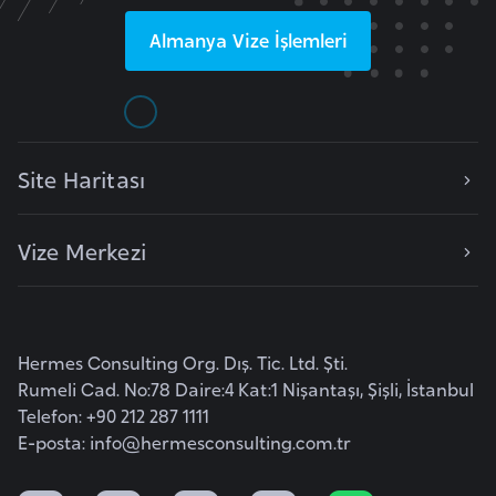
o
Almanya
Vize İşlemleri
B
u
l
g
Site Haritası
a
r
Vize Merkezi
i
s
t
a
Hermes Consulting Org. Dış. Tic. Ltd. Şti.
n
Rumeli Cad. No:78 Daire:4 Kat:1 Nişantaşı, Şişli, İstanbul
Telefon: +90 212 287 1111
E
E-posta:
info@hermesconsulting.com.tr
r
m