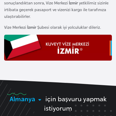
sonuçlandıktan sonra, Vize Merkezi
İzmir
yetkilimiz sizinle
k
irtibata geçerek pasaport ve vizenizi kargo ile tarafınıza
a
ulaştırabilirler.
D
Vize Merkezi
İzmir
Şubesi olarak iyi yolculuklar dileriz.
e
m
o
k
r
a
t
i
k
K
Almanya
için başvuru yapmak
o
n
istiyorum
g