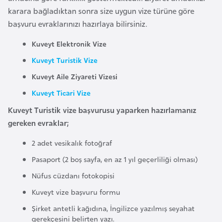
i
karara bağladıktan sonra size uygun vize türüne göre
n
başvuru evraklarınızı hazırlaya bilirsiniz.
Kuveyt Elektronik Vize
B
o
Kuveyt Turistik Vize
s
Kuveyt Aile Ziyareti Vizesi
n
Kuveyt Ticari Vize
a
H
Kuveyt Turistik vize başvurusu yaparken hazırlamanız
e
gereken evraklar;
r
2 adet vesikalık fotoğraf
s
Pasaport (2 boş sayfa, en az 1 yıl geçerliliği olması)
e
k
Nüfus cüzdanı fotokopisi
Kuveyt vize başvuru formu
B
Şirket antetli kağıdına, İngilizce yazılmış seyahat
u
gerekçesini belirten yazı.