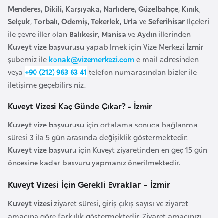
Menderes
,
Dikili
,
Karşıyaka
,
Narlıdere
,
Güzelbahçe
,
Kınık
,
a
Selçuk
,
Torbalı
,
Ödemiş
,
Tekerlek
,
Urla
ve
Seferihisar
İlçeleri
r
ile çevre iller olan
Balıkesir
,
Manisa
ve
Aydın
illerinden
u
Kuveyt vize başvurusu
yapabilmek için Vize Merkezi
İzmir
s
şubemiz ile
konak@vizemerkezi.com
e mail adresinden
veya
+90 (212) 963 63 41
telefon numarasından bizler ile
B
iletişime geçebilirsiniz.
e
l
Kuveyt Vizesi Kaç Günde Çıkar? - İzmir
ç
Kuveyt vize başvurusu
için ortalama sonuca bağlanma
i
süresi 3 ila 5 gün arasında değişiklik göstermektedir.
k
Kuveyt vize başvuru
için Kuveyt ziyaretinden en geç 15 gün
a
öncesine kadar başvuru yapmanız önerilmektedir.
B
Kuveyt Vizesi İçin Gerekli Evraklar – İzmir
e
Kuveyt vizesi
ziyaret süresi, giriş çıkış sayısı ve ziyaret
n
amacına göre farklılık göstermektedir. Ziyaret amacınızı