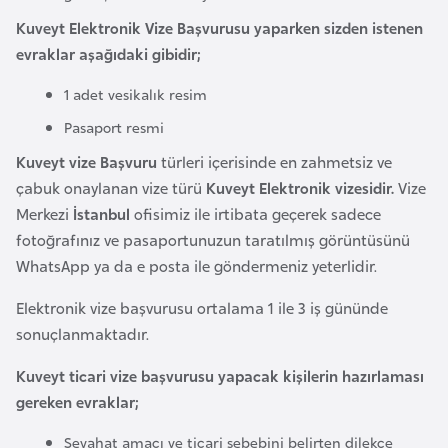
l
Kuveyt Elektronik Vize Başvurusu yaparken sizden istenen
g
evraklar aşağıdaki gibidir;
a
r
1 adet vesikalık resim
i
Pasaport resmi
s
Kuveyt vize Başvuru
türleri içerisinde en zahmetsiz ve
t
çabuk onaylanan vize türü
Kuveyt Elektronik vizesidir.
Vize
a
Merkezi
İstanbul
ofisimiz ile irtibata geçerek sadece
n
fotoğrafınız ve pasaportunuzun taratılmış görüntüsünü
WhatsApp ya da e posta ile göndermeniz yeterlidir.
B
u
Elektronik vize başvurusu ortalama 1 ile 3 iş gününde
r
sonuçlanmaktadır.
k
Kuveyt ticari vize başvurusu yapacak kişilerin hazırlaması
i
gereken evraklar;
n
a
Seyahat amacı ve ticari sebebini belirten dilekçe