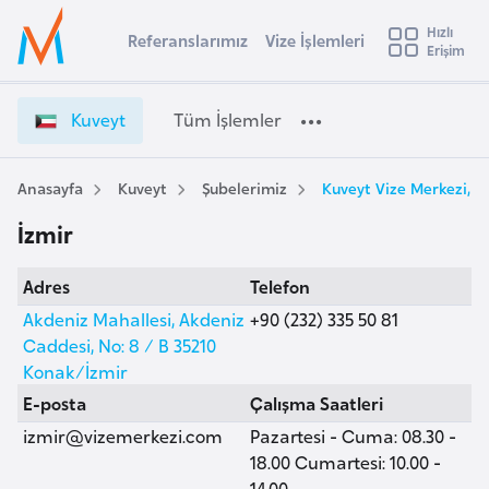
u
Hızlı
s
Referanslarımız
Vize İşlemleri
Başvuru yapmak istediğiniz ülkeyi seçin
Erişim
K
İ
Üye
t
Ülke Seçimi
u
Girişi
r
v
l
Kuveyt
Tüm İşlemler
a
e
l
e
y
y
t
Anasayfa
Kuveyt
Şubelerimiz
Kuveyt Vize Merkezi, İ
t
a
V
İzmir
i
i
z
A
Adres
Telefon
e
ş
v
İ
Akdeniz Mahallesi, Akdeniz
+90 (232) 335 50 81
u
i
ş
Caddesi, No: 8 / B 35210
s
l
Konak/İzmir
m
t
e
E-posta
Çalışma Saatleri
u
m
izmir@vizemerkezi.com
Pazartesi - Cuma: 08.30 -
r
l
18.00 Cumartesi: 10.00 -
y
e
14.00