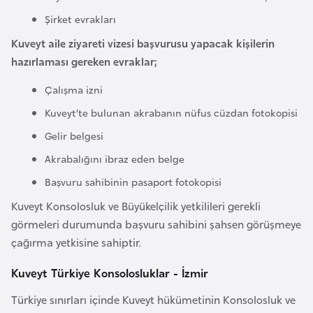
F
Şirket evrakları
a
Kuveyt aile ziyareti vizesi başvurusu yapacak kişilerin
s
hazırlaması gereken evraklar;
o
Çalışma izni
Ç
Kuveyt’te bulunan akrabanın nüfus cüzdan fotokopisi
a
Gelir belgesi
d
Akrabalığını ibraz eden belge
Başvuru sahibinin pasaport fotokopisi
Ç
e
Kuveyt Konsolosluk ve Büyükelçilik yetkilileri gerekli
k
görmeleri durumunda başvuru sahibini şahsen görüşmeye
C
çağırma yetkisine sahiptir.
u
Kuveyt Türkiye Konsolosluklar - İzmir
m
h
Türkiye sınırları içinde Kuveyt hükümetinin Konsolosluk ve
u