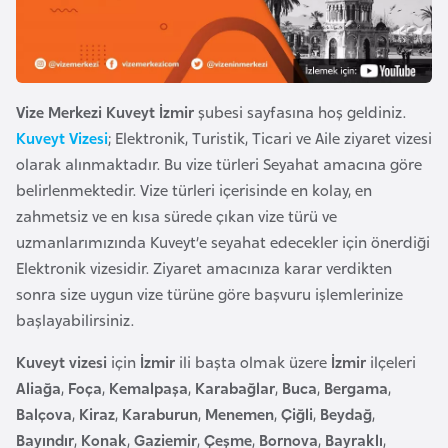
e
y
n
Vize Merkezi Kuveyt İzmir
şubesi sayfasına hoş geldiniz.
B
Kuveyt Vizesi
; Elektronik, Turistik, Ticari ve Aile ziyaret vizesi
a
olarak alınmaktadır. Bu vize türleri Seyahat amacına göre
n
belirlenmektedir. Vize türleri içerisinde en kolay, en
g
zahmetsiz ve en kısa sürede çıkan vize türü ve
l
uzmanlarımızında Kuveyt’e seyahat edecekler için önerdiği
a
Elektronik vizesidir. Ziyaret amacınıza karar verdikten
d
sonra size uygun vize türüne göre başvuru işlemlerinize
e
başlayabilirsiniz.
ş
Kuveyt vizesi
için
İzmir
ili başta olmak üzere
İzmir
ilçeleri
Aliağa
,
Foça
,
Kemalpaşa
,
Karabağlar
,
Buca
,
Bergama
,
B
Balçova
,
Kiraz
,
Karaburun
,
Menemen
,
Çiğli
,
Beydağ
,
e
Bayındır
,
Konak
,
Gaziemir
,
Çeşme
,
Bornova
,
Bayraklı
,
l