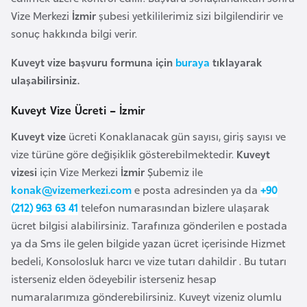
i
Vize Merkezi
İzmir
şubesi yetkililerimiz sizi bilgilendirir ve
b
sonuç hakkında bilgi verir.
u
t
Kuveyt vize başvuru formuna için
buraya
tıklayarak
i
ulaşabilirsiniz.
Kuveyt Vize Ücreti – İzmir
Ç
i
Kuveyt vize
ücreti Konaklanacak gün sayısı, giriş sayısı ve
n
vize türüne göre değişiklik gösterebilmektedir.
Kuveyt
vizesi
için Vize Merkezi
İzmir
Şubemiz ile
konak@vizemerkezi.com
e posta adresinden ya da
+90
D
(212) 963 63 41
telefon numarasından bizlere ulaşarak
a
ücret bilgisi alabilirsiniz. Tarafınıza gönderilen e postada
n
ya da Sms ile gelen bilgide yazan ücret içerisinde Hizmet
i
bedeli, Konsolosluk harcı ve vize tutarı dahildir . Bu tutarı
m
isterseniz elden ödeyebilir isterseniz hesap
a
numaralarımıza gönderebilirsiniz. Kuveyt vizeniz olumlu
r