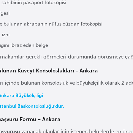
 sahibinin pasaport fotokopisi
lgesi
te bulunan akrabanın nüfus cüzdan fotokopisi
 izni
ığını ibraz eden belge
i makamlar gerekli görmeleri durumunda görüşmeye çağıra
lunan Kuveyt Konsoloslukları - Ankara
arı içinde bulunan konsolosluk ve büyükelçilik olarak 2 ad
Ankara Büyükelçiliği
İstanbul Başkonsolosluğu’dur.
 Başvuru Formu – Ankara
aşvurusu
yapacak olanlar için istenen belgelerde en önem