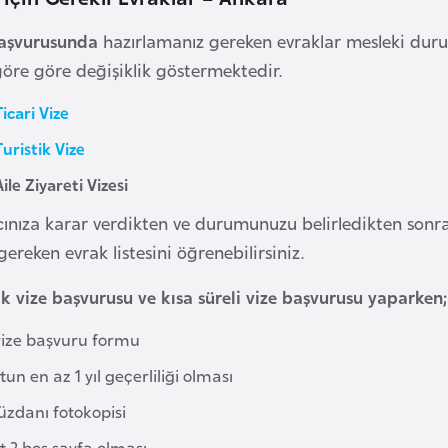
başvurusunda
hazırlamanız gereken evraklar mesleki dur
göre göre değişiklik göstermektedir.
icari Vize
uristik Vize
ile Ziyareti Vizesi
nıza karar verdikten ve durumunuzu belirledikten sonr
ereken evrak listesini öğrenebilirsiniz.
ik vize başvurusu ve kısa süreli vize başvurusu yaparken;
vize başvuru formu
un en az 1 yıl geçerliliği olması
üzdanı fotokopisi
t 2 boş sayfa olması