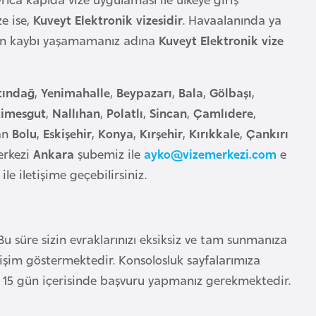
ze ise,
Kuveyt Elektronik vizesidir
. Havaalanında ya
aman kaybı yaşamamanız adına
Kuveyt Elektronik vize
tındağ
,
Yenimahalle
,
Beypazarı
,
Bala
,
Gölbaşı
,
timesgut
,
Nallıhan
,
Polatlı
,
Sincan
,
Çamlıdere
,
lan
Bolu
,
Eskişehir
,
Konya
,
Kırşehir
,
Kırıkkale
,
Çankırı
erkezi
Ankara
şubemiz ile
ayko@vizemerkezi.com
e
le iletişime geçebilirsiniz.
u süre sizin evraklarınızı eksiksiz ve tam sunmanıza
işim göstermektedir. Konsolosluk sayfalarımıza
az 15 gün içerisinde başvuru yapmanız gerekmektedir.