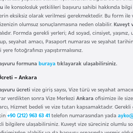
mu
ile konsolosluk yetkilileri başvuru sahibi hakkında bilgi
lerin eksiksiz olarak verilmesi gerekmektedir. Bu form ile 
zenizin olumsuz sonuçlanmasına neden olabilir.
Kuveyt 
lıdır. Formda gerekli yerleri; Ad soyad, cinsiyet, yaşınız, 
up, seyahat amacı, Pasaport numarası ve seyahat tarihin
i yere fotoğrafınızı yapıştırmalısınız.
başvuru formuna
buraya
tıklayarak ulaşabilirsiniz.
Ücreti – Ankara
aşvuru ücreti
vize giriş sayısı, Vize türü ve seyahat ama
ar verdikten sonra Vize Merkezi
Ankara
ofisimize ile siz
arcı, Hizmet bedeli ve vize tutarı kapsamaktadır. Gerekl
çin
+90 (212) 963 63 41
telefon numarasından yada
ayko@
i bilgilere ulaşabilirsiniz. Kuveyt vize süreciniz olumlu
ofisimizden alabilir ya da başvuru esnasında vermiş old