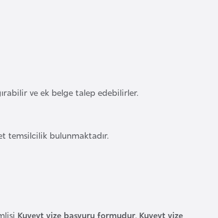
bilir ve ek belge talep edebilirler.
et temsilcilik bulunmaktadır.
lisi
Kuveyt vize başvuru formudur
.
Kuveyt vize