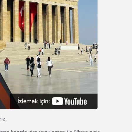
iz.
yrıca kapıda vize uygulaması ile ülkeye giriş