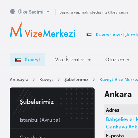
Ülke Seçimi
A
Başvuru yapmak istediğiniz ülkeyi seçin
v
u
Kuveyt Vize İşleml
s
t
r
Kuveyt
Vize İşlemleri
Oturum
a
l
y
Anasayfa
Kuveyt
Şubelerimiz
Kuveyt Vize Merke
a
Ankara
Şubelerimiz
A
Adres
v
Bahçelievler 
u
İstanbul (Avrupa)
Çankaya Ank
s
E-posta
t
Çanakkale