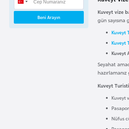
B
Kuveyt vize 
e
Beni Arayın
n
gün sayısına 
i
Kuveyt T
n
Kuveyt T
B
Kuveyt A
o
Seyahat amacı
s
hazırlamanız g
n
a
Kuveyt Turist
H
e
Kuveyt 
r
Pasaport
s
Nüfus c
e
k
Pasapor