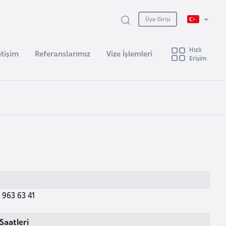
Üye Girişi
Hızlı
etişim
Referanslarımız
Vize İşlemleri
Erişim
 963 63 41
Saatleri