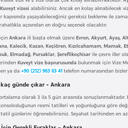
Kuveyt vizesi
alabilirsiniz. Ancak en kolay alınabilecek vi
nır kapısında yaşayabileceğiniz gereksiz bekleme ile z
 rahatlıkla açısından en doğru seçenek olacaktır.
için
Ankara
ili başta olmak üzere
Evren
,
Akyurt
,
Ayaş
,
Al
ana
,
Kalecik
,
Kazan
,
Keçiören
,
Kızılcahamam
,
Mamak
,
E
buk
,
Elmadağ
,
Pursaklar
,
Şereflikoçhisar
ile çevre iller o
lerinden
Kuveyt vize başvurusunda
bulunmak için Vize M
den ya da
+90 (212) 963 63 41
telefon numarasından bizler i
 kaç günde çıkar - Ankara
ortalama olarak 3 ila 5 gün arasında sonuçlanmaktadır. B
konsolosluğunun resmi tatilleri ve yoğunluğuna göre değ
 tatil günlerini öğrenebilirsiniz. Seyahat tarihinden en 
 İçin Gerekli Evraklar – Ankara