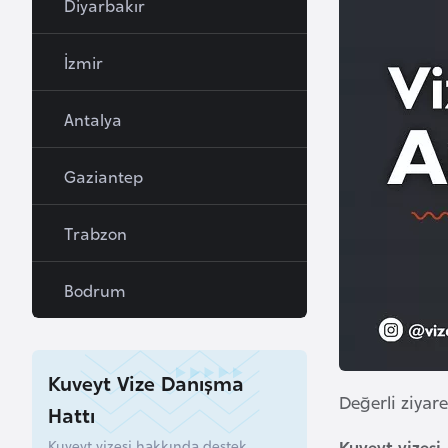
Diyarbakır
a
h
İzmir
r
e
Antalya
y
n
Gaziantep
B
Trabzon
a
n
Bodrum
g
l
a
d
Kuveyt Vize Danışma
e
Değerli ziyare
Hattı
ş
Kuveyt vizesi hakkında destek
Kuveyt vizesi