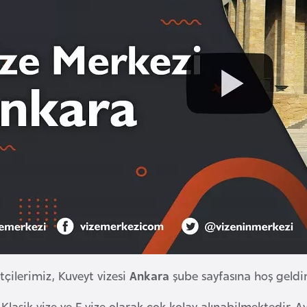
tçilerimiz, Kuveyt vizesi
Ankara
şube sayfasına hoş geldin
, Klasik vize ve E vize olarak çok kolay alınabilmektedir. A