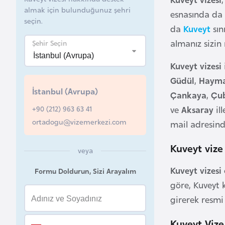
almak için bulunduğunuz şehri
esnasında da
B
seçin.
da
Kuveyt
sı
e
almanız sizin
l
Şehir Seçin
a
Kuveyt vizesi
r
Güdül
,
Haym
u
İstanbul (Avrupa)
Çankaya
,
Çu
s
+90 (212) 963 63 41
ve
Aksaray
il
ortadogu@vizemerkezi.com
mail adresin
B
e
Kuveyt vize
veya
l
ç
Kuveyt vizesi
Formu Doldurun, Sizi Arayalım
i
göre, Kuveyt 
k
girerek resmi
a
Kuveyt Vize