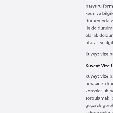
u
başvuru for
m
kesin ve bilgi
h
durumunda vi
u
ile doldurulma
r
i
olarak doldur
y
atarak ve ilgil
e
Kuveyt vize 
t
i
Kuveyt Vize 
C
Kuveyt vize b
e
amacınıza kar
z
konsolosluk h
a
sorgulamak i
y
geçerek gerekl
i
şahsen gelip 