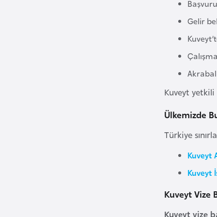
Başvuru
i
Gelir be
n
a
Kuveyt’
F
Çalışma
a
Akrabal
s
o
Kuveyt yetkil
Ülkemizde Bu
Ç
a
Türkiye sınırl
d
Kuveyt 
Ç
Kuveyt 
e
Kuveyt Vize
k
C
Kuveyt vize b