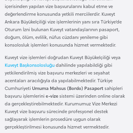
a
r
içerisinden yapılan vize başvurularını kabul etme ve
i
değerlendirme konusunda yetkili merciilerdir. Kuveyt
A
Ankara Büyükelçiliği vize işlemlerinin yanı sıra Türkiye’de
z
Oturum İzni bulunan Kuveyt vatandaşlarının pasaport,
e
doğum, ölüm, evlilik, nüfus cüzdanı yenileme gibi
r
konsolosluk işlemleri konusunda hizmet vermektedir.
b
Kuveyt vize işlemleri doğrudan Kuveyt Büyükelçiliği veya
a
Kuveyt Başkonsolosluğu
dahilinde yapılabildiği gibi
y
yetkilendirilmiş vize başvuru merkezleri ve seyahat
c
acentaları aracılığıyla da yapılabilmektedir. Türkiye
a
Cumhuriyeti
Umuma Mahsus (Bordo) Pasaport
sahipleri
n
başvuru işlemlerini
e-vize
sistemi üzerinden online olarak
da gerçekleştirebilmektedir. Kurumumuz Vize Merkezi
B
Kuveyt vize başvuru sürecinde profesyonel destek
a
sağlayarak işlemlerin prosedüre uygun olarak
h
gerçekleştirilmesi konusunda hizmet vermektedir.
r