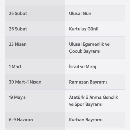
i
n
25 Şubat
Ulusal Gün
B
26 Şubat
Kurtuluş Günü
o
s
23 Nisan
Ulusal Egemenlik ve
n
Çocuk Bayramı
a
H
1 Mart
İsrail ve Miraj
e
r
30 Mart-1 Nisan
Ramazan Bayramı
s
e
19 Mayıs
Atatürk'ü Anma Gençlik
k
ve Spor Bayramı
B
6-9 Haziran
Kurban Bayramı
u