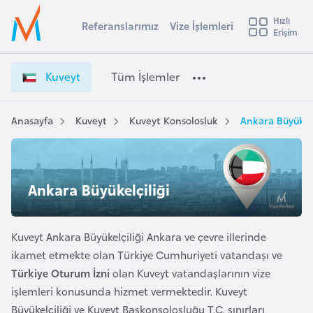
u
Hızlı
s
Referanslarımız
Vize İşlemleri
Başvuru yapmak istediğiniz ülkeyi seçin
Erişim
K
İ
Üye
t
Ülke Seçimi
u
Girişi
r
v
l
Kuveyt
Tüm İşlemler
a
e
l
e
y
y
t
Anasayfa
Kuveyt
Kuveyt Konsolosluk
Ankara Büyükelç
t
a
V
i
i
z
A
e
ş
Ankara Büyükelçiliği
v
İ
u
i
ş
s
l
Kuveyt Ankara Büyükelçiliği Ankara ve çevre illerinde
m
t
e
ikamet etmekte olan Türkiye Cumhuriyeti vatandaşı ve
u
m
Türkiye Oturum İzni
olan Kuveyt vatandaşlarının vize
r
l
işlemleri konusunda hizmet vermektedir. Kuveyt
y
e
Büyükelçiliği ve Kuveyt Başkonsolosluğu T.C. sınırları