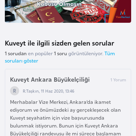
F
a
s
o
Kuveyt ile ilgili sizden gelen sorular
Ç
1 sorudan
en popüler
1 soru
görüntüleniyor.
Tüm
a
soruları göster
d
Kuveyt Ankara Büyükelçiliği
Ç
e
R.Taşkın, 11 Haz 2020, 13:46
k
Merhabalar Vize Merkezi, Ankara’da ikamet
C
ediyorum ve önümüzdeki ay gerçekleşecek olan
u
Kuveyt seyahatim için vize başvurusunda
m
bulunmak istiyorum. Bunun için Kuveyt Ankara
h
Büyükelçiliği randevusu ile mi sürece başlamam
u