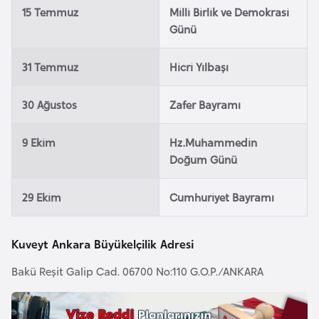
l
15 Temmuz
Milli Birlik ve Demokrasi
g
Günü
a
r
31 Temmuz
Hicri Yılbaşı
i
s
30 Ağustos
Zafer Bayramı
t
a
9 Ekim
Hz.Muhammedin
n
Doğum Günü
29 Ekim
Cumhuriyet Bayramı
B
u
r
Kuveyt Ankara Büyükelçilik Adresi
k
Bakü Reşit Galip Cad. 06700 No:110 G.O.P./ANKARA
i
n
a