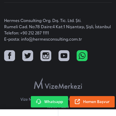
k
a
Hermes Consulting Org. Dış. Tic. Ltd. Şti.
D
Rumeli Cad. No:78 Daire:4 Kat:1 Nişantaşı, Şişli, İstanbul
e
Telefon: +90 212 287 1111
E-posta:
m
info@hermesconsulting.com.tr
o
k
r
a
t
i
k
K
Vize Merkezi © 2026 Tüm Hakları Saklıdır.
o
Whatsapp
Hemen Başvur
n
KVKK Metni
g