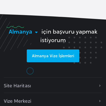
i
b
u
t
i
Almanya
için başvuru yapmak
istiyorum
Ç
i
n
Almanya
Vize İşlemleri
D
a
n
Site Haritası
i
m
a
Vize Merkezi
r