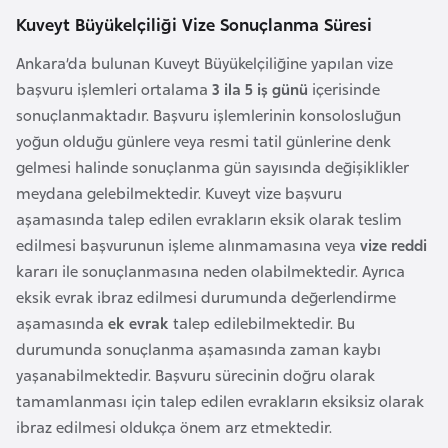
e
Kuveyt Büyükelçiliği Vize Sonuçlanma Süresi
y
Ankara’da bulunan Kuveyt Büyükelçiliğine yapılan vize
n
başvuru işlemleri ortalama
3 ila 5 iş günü
içerisinde
sonuçlanmaktadır. Başvuru işlemlerinin konsolosluğun
B
yoğun olduğu günlere veya resmi tatil günlerine denk
a
gelmesi halinde sonuçlanma gün sayısında değişiklikler
n
meydana gelebilmektedir. Kuveyt vize başvuru
g
aşamasında talep edilen evrakların eksik olarak teslim
l
edilmesi başvurunun işleme alınmamasına veya
vize reddi
a
kararı ile sonuçlanmasına neden olabilmektedir. Ayrıca
d
eksik evrak ibraz edilmesi durumunda değerlendirme
e
aşamasında
ek evrak
talep edilebilmektedir. Bu
ş
durumunda sonuçlanma aşamasında zaman kaybı
yaşanabilmektedir. Başvuru sürecinin doğru olarak
B
tamamlanması için talep edilen evrakların eksiksiz olarak
e
ibraz edilmesi oldukça önem arz etmektedir.
l