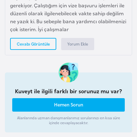
gerekiyor. Çalıştığım için vize başvuru işlemleri ile
r
düzenli olarak ilgilenebilecek vakte sahip değilim
i
ne yazık ki. Bu sebeple bana yardımcı olabilmenizi
y
çok isterim. İyi çalışmalar
e
t
Yorum Ekle
Cevabı Görüntüle
i
C
e
z
a
Kuveyt ile ilgili farklı bir sorunuz mu var?
y
Hemen Sorun
i
r
Alanlarında uzman danışmanlarımız sorularınızı en kısa süre
içinde cevaplayacaktır.
C