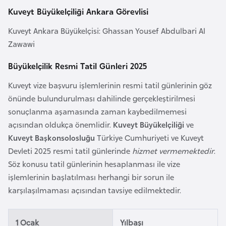
Kuveyt Büyükelçiliği Ankara Görevlisi
a
r
Kuveyt Ankara Büyükelçisi: Ghassan Yousef Abdulbari Al
u
Zawawi
s
Büyükelçilik Resmi Tatil Günleri 2025
B
Kuveyt vize başvuru işlemlerinin resmi tatil günlerinin göz
e
önünde bulundurulması dahilinde gerçekleştirilmesi
l
sonuçlanma aşamasında zaman kaybedilmemesi
ç
açısından oldukça önemlidir.
Kuveyt Büyükelçiliği
ve
i
Kuveyt Başkonsolosluğu
Türkiye Cumhuriyeti ve Kuveyt
k
Devleti 2025 resmi tatil günlerinde
hizmet vermemektedir
.
a
Söz konusu tatil günlerinin hesaplanması ile vize
işlemlerinin başlatılması herhangi bir sorun ile
B
karşılaşılmaması açısından tavsiye edilmektedir.
e
n
1 Ocak
Yılbaşı