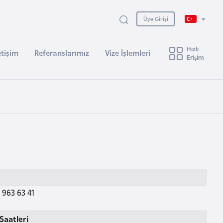
Üye Girişi
Hızlı
etişim
Referanslarımız
Vize İşlemleri
Erişim
 963 63 41
Saatleri