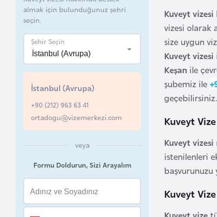
almak için bulunduğunuz şehri
Kuveyt vizesi
B
seçin.
vizesi olarak
e
size uygun viz
l
Şehir Seçin
a
Kuveyt vizesi
r
Keşan
ile çev
u
şubemiz ile
+
İstanbul (Avrupa)
s
geçebilirsiniz.
+90 (212) 963 63 41
ortadogu@vizemerkezi.com
Kuveyt Vize
B
e
Kuveyt vizesi
veya
l
istenilenleri
ç
Formu Doldurun, Sizi Arayalım
başvurunuzu 
i
k
Kuveyt Vize
a
Kuveyt vize
tü