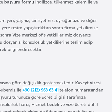
ize başvuru formu
İngilizce, tükenmez kalem ile ve
 yeri, yaşınız, cinsiyetiniz, uyruğunuzu ve diğer
i yere resim yapıştırdıktan sonra firma yetkilimize
sonra Vize merkezi ofis yetkililerimiz dosyanızı
 dosyanızı konsolosluk yetkililerine teslim edip
ek bilgilendirecektir.
ayısına göre değişiklik göstermektedir.
Kuveyt vizesi
Şubemiz ile
+90 (212) 963 63 41
telefon numarasından
vuru türünüze göre ücret bilgisi tarafınıza
solosluk harcı, Hizmet bedeli ve vize ücreti dahil
 ziyaret ederek elden de ödemenizi yapabilirsiniz.