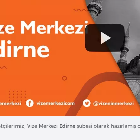
etçilerimiz, Vize Merkezi
Edirne
şubesi olarak hazırlamı