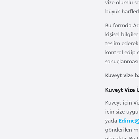
vize olumlu s
u
m
büyük harflerl
h
Bu formda Adı
u
kişisel bilgil
r
i
teslim ederek 
y
kontrol edip 
e
sonuçlanması 
t
i
Kuveyt vize 
Kuveyt Vize 
C
e
Kuveyt için Vi
z
için size uyg
a
yada
Edirne@
y
gönderilen ma
i
olacaktır. Bu 