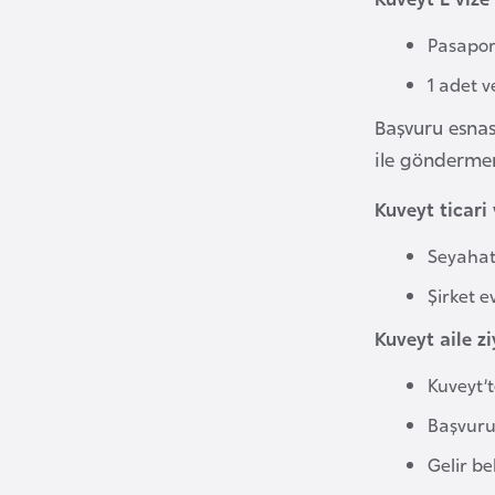
Pasapor
B
u
1 adet v
l
Başvuru esnas
g
ile göndermeni
a
r
Kuveyt ticari
i
Seyahat 
s
t
Şirket e
a
Kuveyt aile z
n
Kuveyt’
B
Başvuru
u
Gelir be
r
k