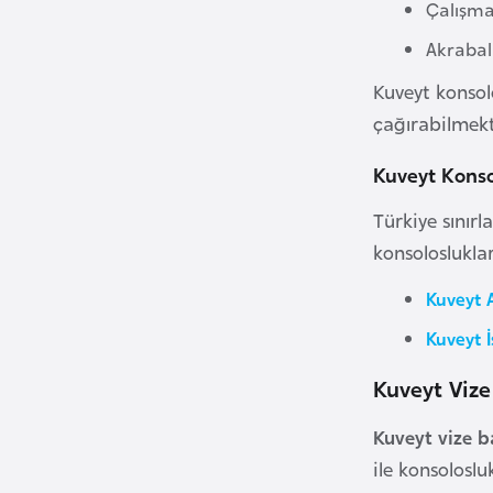
Çalışma
i
Akrabal
n
a
Kuveyt konsol
F
çağırabilmekt
a
s
Kuveyt Konso
o
Türkiye sınırl
konsoloslukla
Ç
a
Kuveyt 
d
Kuveyt 
Kuveyt Viz
Ç
e
Kuveyt vize 
k
ile konsoloslu
C