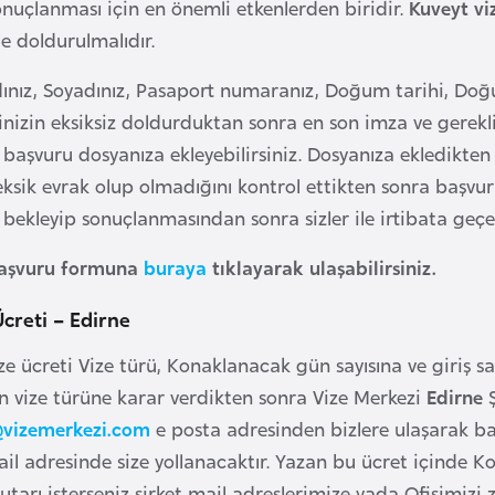
onuçlanması için en önemli etkenlerden biridir.
Kuveyt v
e doldurulmalıdır.
nız, Soyadınız, Pasaport numaranız, Doğum tarihi, Doğum
erinizin eksiksiz doldurduktan sonra en son imza ve gerekl
başvuru dosyanıza ekleyebilirsiniz. Dosyanıza ekledikten 
eksik evrak olup olmadığını kontrol ettikten sonra başvuru
bekleyip sonuçlanmasından sonra sizler ile irtibata geçer
başvuru formuna
buraya
tıklayarak ulaşabilirsiniz.
Ücreti – Edirne
ze ücreti Vize türü, Konaklanacak gün sayısına ve giriş s
un vize türüne karar verdikten sonra Vize Merkezi
Edirne
vizemerkezi.com
e posta adresinden bizlere ulaşarak baş
il adresinde size yollanacaktır. Yazan bu ücret içinde Kon
tutarı isterseniz şirket mail adreslerimize yada Ofisimizi