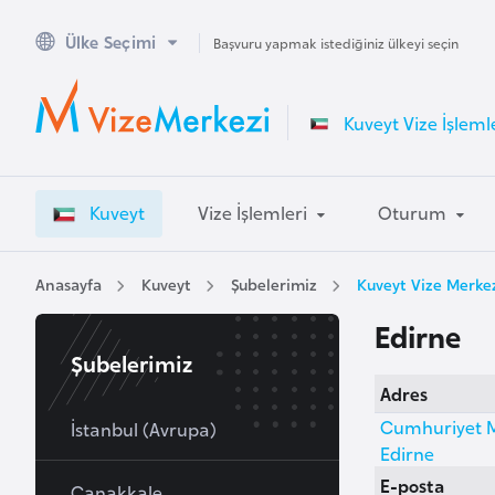
Ülke Seçimi
A
Başvuru yapmak istediğiniz ülkeyi seçin
v
u
Kuveyt Vize İşleml
s
t
r
Kuveyt
Vize İşlemleri
Oturum
a
l
y
Anasayfa
Kuveyt
Şubelerimiz
Kuveyt Vize Merkez
a
Edirne
Şubelerimiz
A
Adres
v
Cumhuriyet Ma
u
İstanbul (Avrupa)
Edirne
s
E-posta
t
Çanakkale