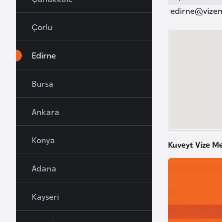
u
edirne@vize
r
Çorlu
y
a
Edirne
A
Bursa
z
e
Ankara
r
b
Konya
a
Kuveyt Vize Me
y
c
Adana
a
n
Kayseri
B