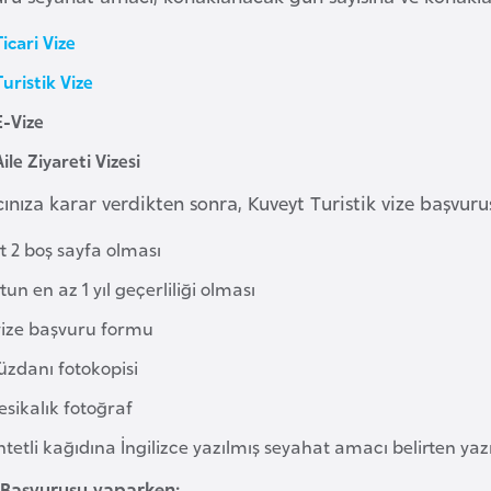
icari Vize
uristik Vize
E-Vize
ile Ziyareti Vizesi
nıza karar verdikten sonra, Kuveyt Turistik vize başvurus
t 2 boş sayfa olması
un en az 1 yıl geçerliliği olması
vize başvuru formu
üzdanı fotokopisi
esikalık fotoğraf
ntetli kağıdına İngilizce yazılmış seyahat amacı belirten yazı
 Başvurusu yaparken;