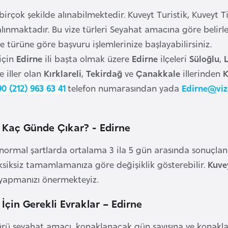
birçok şekilde alınabilmektedir. Kuveyt Turistik, Kuveyt Ti
 alınmaktadır. Bu vize türleri Seyahat amacına göre belir
e türüne göre başvuru işlemlerinize başlayabilirsiniz.
için
Edirne
ili başta olmak üzere
Edirne
ilçeleri
Süloğlu
,
re iller olan
Kırklareli
,
Tekirdağ
ve
Çanakkale
illerinden
K
90 (212) 963 63 41
telefon numarasından yada
Edirne@vi
 Kaç Günde Çıkar? - Edirne
normal şartlarda ortalama 3 ila 5 gün arasında sonuçlan
 eksiksiz tamamlamanıza göre değişiklik gösterebilir.
Kuve
yapmanızı önermekteyiz.
 İçin Gerekli Evraklar – Edirne
rü seyahat amacı, konaklanacak gün sayısına ve konaklan