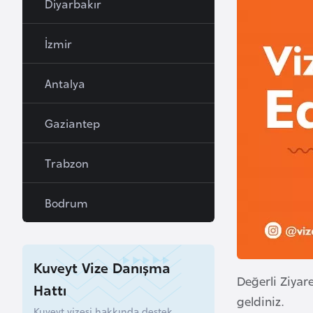
Diyarbakır
a
h
İzmir
r
e
Antalya
y
n
Gaziantep
B
Trabzon
a
n
Bodrum
g
l
a
d
Kuveyt Vize Danışma
e
Değerli Ziyar
Hattı
ş
geldiniz.
Kuveyt vizesi hakkında destek