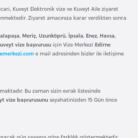
cari, Kuveyt Elektronik vize ve Kuveyt Aile ziyaret
lenmektedir. Ziyaret amacınıza karar verdikten sonra
Lalapaşa
,
Meriç
,
Uzunköprü
,
İpsala
,
Enez
,
Havsa
,
uveyt vize başvurusu
için Vize Merkezi
Edirne
zemerkezi.com
e mail adresinden bizler ile iletişime
maktadır. Bu zaman sizin evrak listesinde
yt vize başvurusunu
seyahatinizden 15 Gün önce
acak gün sayısına göre farklılık göstermektedir.