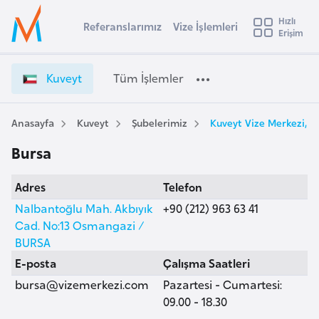
u
Hızlı
s
Referanslarımız
Vize İşlemleri
Başvuru yapmak istediğiniz ülkeyi seçin
Erişim
K
İ
Üye
t
Ülke Seçimi
u
Girişi
r
v
l
Kuveyt
Tüm İşlemler
a
e
l
e
y
y
t
Anasayfa
Kuveyt
Şubelerimiz
Kuveyt Vize Merkezi, B
t
a
V
Bursa
i
i
z
A
Adres
Telefon
e
ş
v
İ
Nalbantoğlu Mah. Akbıyık
+90 (212) 963 63 41
u
i
ş
Cad. No:13 Osmangazi /
s
l
BURSA
m
t
e
E-posta
Çalışma Saatleri
u
m
bursa@vizemerkezi.com
Pazartesi - Cumartesi:
r
l
09.00 - 18.30
y
e