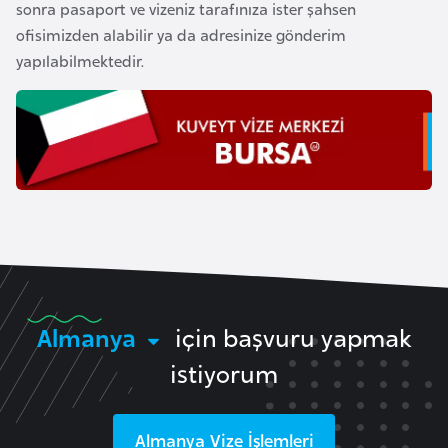
sonra pasaport ve vizeniz tarafınıza ister şahsen
k
ofisimizden alabilir ya da adresinize gönderim
a
yapılabilmektedir.
D
e
m
o
k
r
a
t
i
Almanya
için başvuru yapmak
k
K
istiyorum
o
n
g
Almanya
Vize İşlemleri