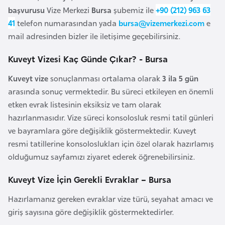
başvurusu
Vize Merkezi
Bursa
şubemiz ile
+90 (212) 963 63
a
41
telefon numarasından yada
bursa@vizemerkezi.com
e
r
mail adresinden bizler ile iletişime geçebilirsiniz.
u
s
Kuveyt Vizesi Kaç Günde Çıkar? - Bursa
Kuveyt vize
sonuçlanması ortalama olarak
3 ila 5 gün
B
arasında sonuç vermektedir. Bu süreci etkileyen en önemli
e
etken evrak listesinin eksiksiz ve tam olarak
l
hazırlanmasıdır. Vize süreci konsolosluk resmi tatil günleri
ç
ve bayramlara göre değişiklik göstermektedir. Kuveyt
i
resmi tatillerine konsoloslukları için özel olarak hazırlamış
k
olduğumuz sayfamızı ziyaret ederek öğrenebilirsiniz.
a
Kuveyt Vize İçin Gerekli Evraklar – Bursa
B
Hazırlamanız gereken evraklar vize türü, seyahat amacı ve
e
giriş sayısına göre değişiklik göstermektedirler.
n