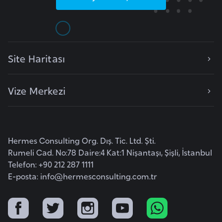
o
B
u
Site Haritası
l
g
a
Vize Merkezi
r
i
s
t
Hermes Consulting Org. Dış. Tic. Ltd. Şti.
a
Rumeli Cad. No:78 Daire:4 Kat:1 Nişantaşı, Şişli, İstanbul
Telefon: +90 212 287 1111
n
E-posta:
info@hermesconsulting.com.tr
E
r
m