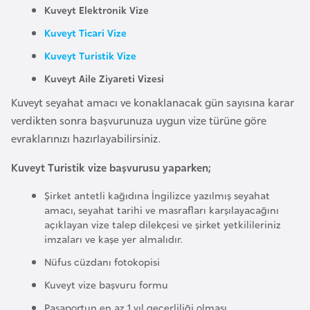
i
Kuveyt Elektronik Vize
n
Kuveyt Ticari Vize
Kuveyt Turistik Vize
B
Kuveyt Aile Ziyareti Vizesi
o
s
Kuveyt seyahat amacı ve konaklanacak gün sayısına karar
n
verdikten sonra başvurunuza uygun vize türüne göre
a
evraklarınızı hazırlayabilirsiniz.
H
Kuveyt Turistik vize başvurusu yaparken;
e
r
Şirket antetli kağıdına İngilizce yazılmış seyahat
s
amacı, seyahat tarihi ve masrafları karşılayacağını
e
açıklayan vize talep dilekçesi ve şirket yetkilileriniz
imzaları ve kaşe yer almalıdır.
k
Nüfus cüzdanı fotokopisi
B
Kuveyt vize başvuru formu
u
Pasaportun en az 1 yıl geçerliliği olması