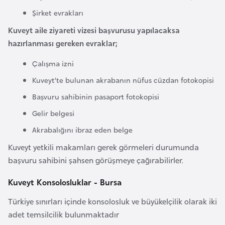
F
Şirket evrakları
a
Kuveyt aile ziyareti vizesi başvurusu yapılacaksa
s
hazırlanması gereken evraklar;
o
Çalışma izni
Ç
Kuveyt’te bulunan akrabanın nüfus cüzdan fotokopisi
a
Başvuru sahibinin pasaport fotokopisi
d
Gelir belgesi
Akrabalığını ibraz eden belge
Ç
e
Kuveyt yetkili makamları gerek görmeleri durumunda
k
başvuru sahibini şahsen görüşmeye çağırabilirler.
C
Kuveyt Konsolosluklar - Bursa
u
m
Türkiye sınırları içinde konsolosluk ve büyükelçilik olarak iki
h
adet temsilcilik bulunmaktadır
u