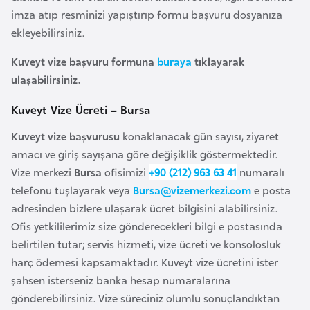
i
imza atıp resminizi yapıştırıp formu başvuru dosyanıza
b
ekleyebilirsiniz.
u
t
Kuveyt vize başvuru formuna
buraya
tıklayarak
i
ulaşabilirsiniz.
Kuveyt Vize Ücreti – Bursa
Ç
i
Kuveyt vize başvurusu
konaklanacak gün sayısı, ziyaret
n
amacı ve giriş sayışana göre değişiklik göstermektedir.
Vize merkezi
Bursa
ofisimizi
+90 (212) 963 63 41
numaralı
telefonu tuşlayarak veya
Bursa@vizemerkezi.com
e posta
D
adresinden bizlere ulaşarak ücret bilgisini alabilirsiniz.
a
Ofis yetkililerimiz size gönderecekleri bilgi e postasında
n
belirtilen tutar; servis hizmeti, vize ücreti ve konsolosluk
i
harç ödemesi kapsamaktadır. Kuveyt vize ücretini ister
m
şahsen isterseniz banka hesap numaralarına
a
gönderebilirsiniz. Vize süreciniz olumlu sonuçlandıktan
r