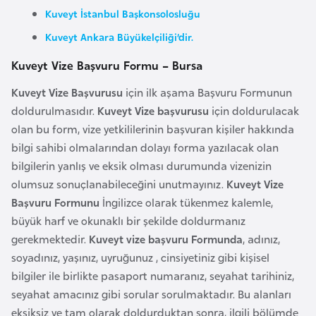
Kuveyt İstanbul Başkonsolosluğu
r
i
Kuveyt Ankara Büyükelçiliği’dir.
y
Kuveyt Vize Başvuru Formu – Bursa
e
t
Kuveyt Vize Başvurusu
için ilk aşama Başvuru Formunun
i
doldurulmasıdır.
Kuveyt Vize başvurusu
için doldurulacak
olan bu form, vize yetkililerinin başvuran kişiler hakkında
bilgi sahibi olmalarından dolayı forma yazılacak olan
C
bilgilerin yanlış ve eksik olması durumunda vizenizin
e
olumsuz sonuçlanabileceğini unutmayınız.
Kuveyt Vize
z
Başvuru Formunu
İngilizce olarak tükenmez kalemle,
a
büyük harf ve okunaklı bir şekilde doldurmanız
y
gerekmektedir.
Kuveyt vize başvuru Formunda
, adınız,
i
soyadınız, yaşınız, uyruğunuz , cinsiyetiniz gibi kişisel
r
bilgiler ile birlikte pasaport numaranız, seyahat tarihiniz,
seyahat amacınız gibi sorular sorulmaktadır. Bu alanları
C
eksiksiz ve tam olarak doldurduktan sonra, ilgili bölümde