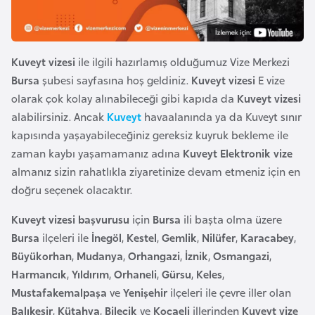
e
y
n
Kuveyt vizesi
ile ilgili hazırlamış olduğumuz Vize Merkezi
Bursa
şubesi sayfasına hoş geldiniz.
Kuveyt vizesi
E vize
B
olarak çok kolay alınabileceği gibi kapıda da
Kuveyt vizesi
a
alabilirsiniz. Ancak
Kuveyt
havaalanında ya da Kuveyt sınır
n
kapısında yaşayabileceğiniz gereksiz kuyruk bekleme ile
g
zaman kaybı yaşamamanız adına
Kuveyt Elektronik vize
l
almanız sizin rahatlıkla ziyaretinize devam etmeniz için en
a
doğru seçenek olacaktır.
d
e
Kuveyt vizesi başvurusu
için
Bursa
ili başta olma üzere
ş
Bursa
ilçeleri ile
İnegöl
,
Kestel
,
Gemlik
,
Nilüfer
,
Karacabey
,
Büyükorhan
,
Mudanya
,
Orhangazi
,
İznik
,
Osmangazi
,
Harmancık
,
Yıldırım
,
Orhaneli
,
Gürsu
,
Keles
,
B
Mustafakemalpaşa
ve
Yenişehir
ilçeleri ile çevre iller olan
e
Balıkesir
,
Kütahya
,
Bilecik
ve
Kocaeli
illerinden
Kuveyt vize
l