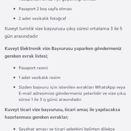
l
Pasaport 2 boş sayfa olması
g
2 adet vesikalık fotoğraf
a
r
Kuveyt turistik vize başvurusu çıkış süresi ortalama 3 ile 5
i
gün arasındadır
s
Kuveyt Elektronik vize Başvurusu yaparken göndermeniz
t
gereken evrak listesi;
a
n
Pasaport resmi
1 adet vesikalık resim
B
Sizden başvuru için istenilen evrakları WhatsApp veya
u
E-mail adresimize göndermeniz yeterlidir ve vize çıkış
r
süresi 1 ile 3 iş günü arasındadır.
k
Kuveyt ticari vize başvurusu, ticari amaç ile yapılacaksa
i
hazırlanması gereken evraklar;
n
a
Seyahat amacı ve ticari sebebini belirten dilekçe