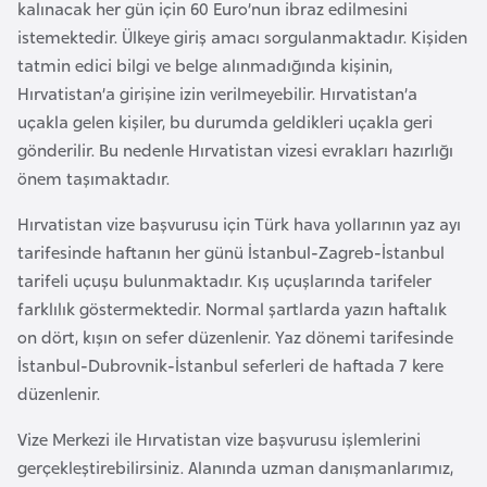
kalınacak her gün için 60 Euro’nun ibraz edilmesini
e
istemektedir. Ülkeye giriş amacı sorgulanmaktadır. Kişiden
y
tatmin edici bilgi ve belge alınmadığında kişinin,
n
Hırvatistan’a girişine izin verilmeyebilir. Hırvatistan’a
uçakla gelen kişiler, bu durumda geldikleri uçakla geri
B
gönderilir. Bu nedenle Hırvatistan vizesi evrakları hazırlığı
a
önem taşımaktadır.
n
g
Hırvatistan vize başvurusu
için Türk hava yollarının yaz ayı
l
tarifesinde haftanın her günü İstanbul-Zagreb-İstanbul
a
tarifeli uçuşu bulunmaktadır. Kış uçuşlarında tarifeler
d
farklılık göstermektedir. Normal şartlarda yazın haftalık
e
on dört, kışın on sefer düzenlenir. Yaz dönemi tarifesinde
ş
İstanbul-Dubrovnik-İstanbul seferleri de haftada 7 kere
düzenlenir.
B
Vize Merkezi ile Hırvatistan vize başvurusu işlemlerini
e
gerçekleştirebilirsiniz. Alanında uzman danışmanlarımız,
l