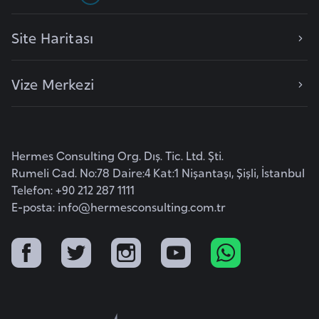
i
n
Site Haritası
B
Vize Merkezi
o
s
n
a
Hermes Consulting Org. Dış. Tic. Ltd. Şti.
H
Rumeli Cad. No:78 Daire:4 Kat:1 Nişantaşı, Şişli, İstanbul
e
Telefon: +90 212 287 1111
r
E-posta:
info@hermesconsulting.com.tr
s
e
k
B
u