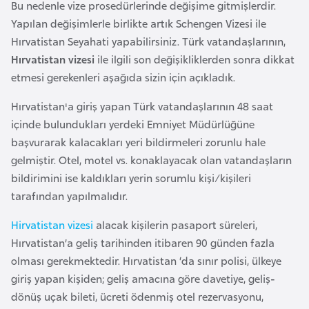
a
Bu nedenle vize prosedürlerinde değişime gitmişlerdir.
Yapılan değişimlerle birlikte artık Schengen Vizesi ile
Hırvatistan Seyahati yapabilirsiniz. Türk vatandaşlarının,
A
Hırvatistan vizesi
ile ilgili son değişikliklerden sonra dikkat
z
etmesi gerekenleri aşağıda sizin için açıkladık.
e
r
Hırvatistan'a giriş yapan Türk vatandaşlarının 48 saat
b
içinde bulundukları yerdeki Emniyet Müdürlüğüne
a
başvurarak kalacakları yeri bildirmeleri zorunlu hale
y
gelmiştir. Otel, motel vs. konaklayacak olan vatandaşların
c
bildirimini ise kaldıkları yerin sorumlu kişi/kişileri
a
tarafından yapılmalıdır.
n
Hirvatistan vizesi
alacak kişilerin pasaport süreleri,
Hırvatistan’a geliş tarihinden itibaren 90 günden fazla
B
olması gerekmektedir. Hırvatistan ‘da sınır polisi, ülkeye
a
giriş yapan kişiden; geliş amacına göre davetiye, geliş-
h
dönüş uçak bileti, ücreti ödenmiş otel rezervasyonu,
r