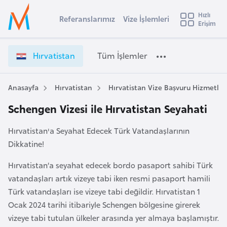
u
Hızlı
s
Referanslarımız
Vize İşlemleri
Başvuru yapmak istediğiniz ülkeyi seçin
Erişim
İ
Üye
t
Ülke Seçimi
Girişi
r
l
Hırvatistan
Tüm İşlemler
a
l
e
y
Anasayfa
Hırvatistan
Hırvatistan Vize Başvuru Hizmetleri 
t
a
Schengen Vizesi ile Hırvatistan Seyahati
i
A
Hırvatistan'a Seyahat Edecek Türk Vatandaşlarının
ş
v
Dikkatine!
u
i
s
Hırvatistan’a seyahat edecek bordo pasaport sahibi Türk
m
t
vatandaşları artık vizeye tabi iken resmi pasaport hamili
u
Türk vatandaşları ise vizeye tabi değildir. Hırvatistan 1
r
Ocak 2024 tarihi itibariyle Schengen bölgesine girerek
y
vizeye tabi tutulan ülkeler arasında yer almaya başlamıştır.