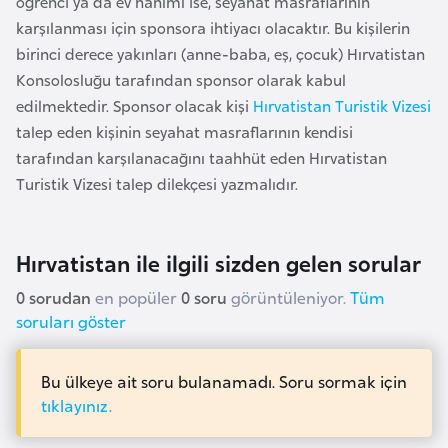
öğrenci ya da ev hanımı ise, seyahat masraflarının
a
karşılanması için sponsora ihtiyacı olacaktır. Bu kişilerin
r
birinci derece yakınları (anne-baba, eş, çocuk) Hırvatistan
u
Konsolosluğu tarafından sponsor olarak kabul
s
edilmektedir. Sponsor olacak kişi
Hırvatistan Turistik Vizesi
talep eden kişinin seyahat masraflarının kendisi
tarafından karşılanacağını taahhüt eden Hırvatistan
B
Turistik Vizesi talep dilekçesi yazmalıdır.
e
l
ç
Hırvatistan ile ilgili sizden gelen sorular
i
k
0 sorudan
en popüler
0 soru
görüntüleniyor.
Tüm
a
soruları göster
B
Bu ülkeye ait soru bulanamadı. Soru sormak için
e
tıklayınız.
n