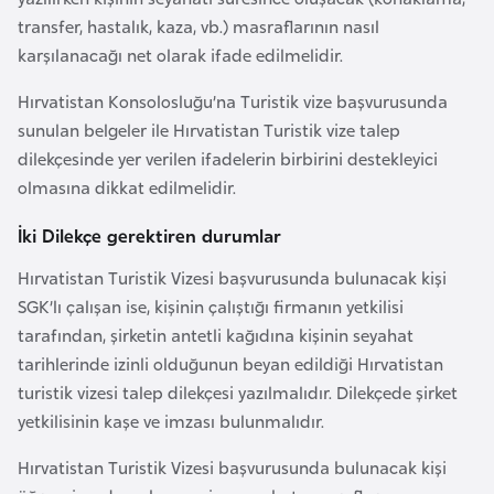
e
transfer, hastalık, kaza, vb.) masraflarının nasıl
y
karşılanacağı net olarak ifade edilmelidir.
n
Hırvatistan Konsolosluğu’na Turistik vize başvurusunda
sunulan belgeler ile Hırvatistan Turistik vize talep
B
dilekçesinde yer verilen ifadelerin birbirini destekleyici
a
olmasına dikkat edilmelidir.
n
g
İki Dilekçe gerektiren durumlar
l
Hırvatistan Turistik Vizesi başvurusunda bulunacak kişi
a
SGK’lı çalışan ise, kişinin çalıştığı firmanın yetkilisi
d
tarafından, şirketin antetli kağıdına kişinin seyahat
e
tarihlerinde izinli olduğunun beyan edildiği Hırvatistan
ş
turistik vizesi talep dilekçesi yazılmalıdır. Dilekçede şirket
yetkilisinin kaşe ve imzası bulunmalıdır.
B
e
Hırvatistan Turistik Vizesi başvurusunda bulunacak kişi
l