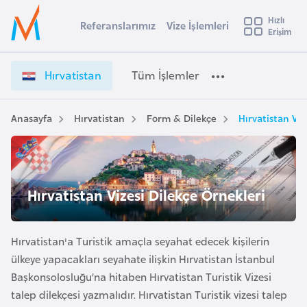
u
Hızlı
s
Referanslarımız
Vize İşlemleri
Başvuru yapmak istediğiniz ülkeyi seçin
Erişim
H
İ
Üye
t
Ülke Seçimi
ı
Girişi
r
r
l
Hırvatistan
Tüm İşlemler
a
v
l
e
a
y
t
Anasayfa
Hırvatistan
Form & Dilekçe
Hırvatistan Viz
t
a
i
s
i
t
A
a
ş
v
Hırvatistan Vizesi Dilekçe Örnekleri
n
u
i
V
s
i
m
Hırvatistan'a Turistik amaçla seyahat edecek kişilerin
t
z
ülkeye yapacakları seyahate ilişkin Hırvatistan İstanbul
u
e
Başkonsolosluğu’na hitaben Hırvatistan Turistik Vizesi
r
İ
talep dilekçesi yazmalıdır. Hırvatistan Turistik vizesi talep
y
ş