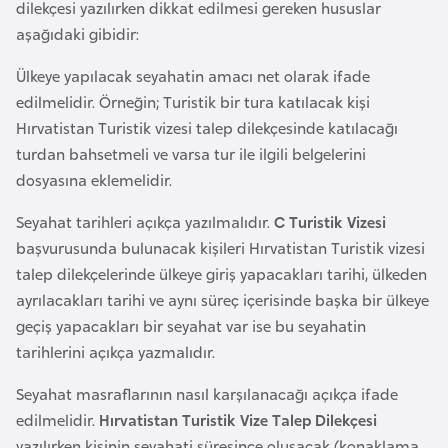
dilekçesi yazılırken dikkat edilmesi gereken hususlar
a
l
e
aşağıdaki gibidir:
m
A
Ülkeye yapılacak seyahatin amacı net olarak ifade
l
z
edilmelidir. Örneğin; Turistik bir tura katılacak kişi
e
e
Hırvatistan Turistik vizesi talep dilekçesinde katılacağı
r
r
i
turdan bahsetmeli ve varsa tur ile ilgili belgelerini
b
dosyasına eklemelidir.
a
Seyahat tarihleri açıkça yazılmalıdır.
C Turistik Vizesi
y
başvurusunda bulunacak kişileri Hırvatistan Turistik vizesi
c
talep dilekçelerinde ülkeye giriş yapacakları tarihi, ülkeden
a
ayrılacakları tarihi ve aynı süreç içerisinde başka bir ülkeye
n
geçiş yapacakları bir seyahat var ise bu seyahatin
tarihlerini açıkça yazmalıdır.
B
a
Seyahat masraflarının nasıl karşılanacağı açıkça ifade
h
edilmelidir.
Hırvatistan Turistik Vize Talep Dilekçesi
r
yazılırken kişinin seyahati süresince oluşacak (konaklama,