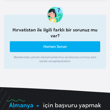
i
n
B
o
Hırvatistan ile ilgili farklı bir sorunuz mu
var?
s
n
Hemen Sorun
a
H
Alanlarında uzman danışmanlarımız sorularınızı en kısa süre
e
içinde cevaplayacaktır.
r
s
e
k
B
Almanya
için başvuru yapmak
u