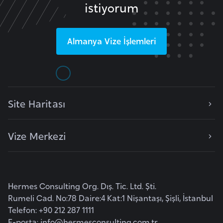
istiyorum
l
g
a
Almanya
Vize İşlemleri
r
i
s
t
a
Site Haritası
n
Vize Merkezi
B
u
r
k
Hermes Consulting Org. Dış. Tic. Ltd. Şti.
i
Rumeli Cad. No:78 Daire:4 Kat:1 Nişantaşı, Şişli, İstanbul
n
Telefon: +90 212 287 1111
a
E-posta:
info@hermesconsulting.com.tr