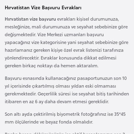
F
Hırvatistan Vize Başvuru Evrakları
a
Hırvatistan vize başvuru
evrakları kişisel durumunuza,
s
mesleğinize, mali durumunuza ve seyahat sebebinize göre
o
değişmektedir. Vize Merkezi uzmanları başvuru
yapacağınız vize kategorisine yani seyahat sebebinize göre
Ç
hazırlamanız gereken kişiye özel evrak listenizi tarafınıza
a
yönlendirecektir. Evraklar konusunda dikkat edilmesi
d
gereken birkaç noktayı da hemen aktaralım.
Başvuru esnasında kullanacağınız pasaportunuzun son 10
Ç
yıl içerisinde çıkartılmış olması yıldan eski olmaması
e
gerekmektedir. Geçerlilik süresi ise seyahat bitiş tarihinden
k
itibaren en az 6 ay daha devam etmesi gereklidir.
C
u
Son altı ayda çektirilmiş biyometrik fotoğrafınız ise 35*45
m
mm ölçülerinde ve beyaz fonda olmalıdır.
h
u