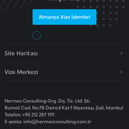
k
a
Almanya
Vize İşlemleri
D
e
m
o
Site Haritası
k
r
Vize Merkezi
a
t
i
k
Hermes Consulting Org. Dış. Tic. Ltd. Şti.
K
Rumeli Cad. No:78 Daire:4 Kat:1 Nişantaşı, Şişli, İstanbul
o
Telefon: +90 212 287 1111
n
E-posta:
info@hermesconsulting.com.tr
g