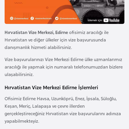
e
y
n
Hırvatistan Vize Merkezi, Edirne
ofisimiz aracılığı ile
B
Hırvatistan ve diğer ülkeler için vize başvurusunda
a
danışmanlık hizmeti alabilirsiniz.
n
g
Vize başvurularınızı Vize Merkezi Edirne ülke uzmanlarımız
l
aracılığı ile yapmak için numaralı telefonumuzdan bizlere
a
ulaşabilirsiniz.
d
Hırvatistan Vize Merkezi Edirne İşlemleri
e
ş
Ofisimiz Edirne Havsa, Uzunköprü, Enez, İpsala, Süloğlu,
Keşan, Meriç, Lalapaşa ve çevre illerden
B
gerçekleştireceğiniz Hırvatistan vize başvurularını adınıza
e
yapabilmekteyiz.
l