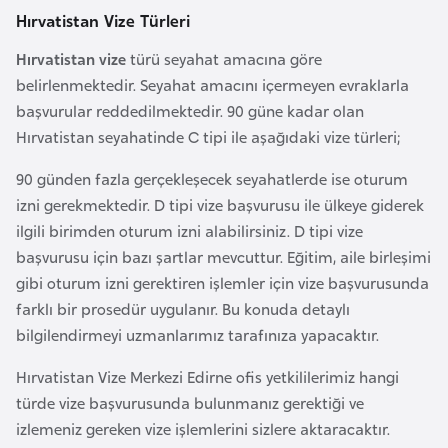
l
Hırvatistan Vize Türleri
g
Hırvatistan vize
türü seyahat amacına göre
a
belirlenmektedir. Seyahat amacını içermeyen evraklarla
r
başvurular reddedilmektedir. 90 güne kadar olan
i
Hırvatistan seyahatinde C tipi ile aşağıdaki vize türleri;
s
t
90 günden fazla gerçekleşecek seyahatlerde ise oturum
a
izni gerekmektedir. D tipi vize başvurusu ile ülkeye giderek
n
ilgili birimden oturum izni alabilirsiniz. D tipi vize
başvurusu için bazı şartlar mevcuttur. Eğitim, aile birleşimi
B
gibi oturum izni gerektiren işlemler için vize başvurusunda
u
farklı bir prosedür uygulanır. Bu konuda detaylı
r
bilgilendirmeyi uzmanlarımız tarafınıza yapacaktır.
k
Hırvatistan Vize Merkezi Edirne ofis yetkililerimiz hangi
i
türde vize başvurusunda bulunmanız gerektiği ve
n
izlemeniz gereken vize işlemlerini sizlere aktaracaktır.
a