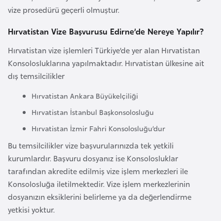
i
vize prosedürü geçerli olmuştur.
n
Hırvatistan Vize Başvurusu Edirne’de Nereye Yapılır?
B
Hırvatistan vize işlemleri Türkiye’de yer alan Hırvatistan
o
Konsolosluklarına yapılmaktadır. Hırvatistan ülkesine ait
s
dış temsilcilikler
n
a
Hırvatistan Ankara Büyükelçiliği
H
Hırvatistan İstanbul Başkonsolosluğu
e
Hırvatistan İzmir Fahri Konsolosluğu’dur
r
Bu temsilcilikler vize başvurularınızda tek yetkili
s
kurumlardır. Başvuru dosyanız ise Konsolosluklar
e
tarafından akredite edilmiş vize işlem merkezleri ile
k
Konsolosluğa iletilmektedir. Vize işlem merkezlerinin
dosyanızın eksiklerini belirleme ya da değerlendirme
B
yetkisi yoktur.
u