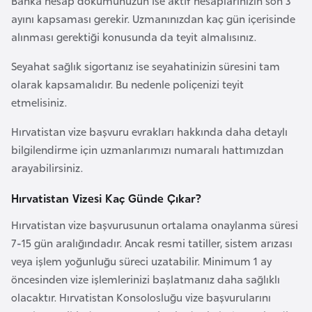
Banka hesap dökümünüzün ise aktif hesaplarınızın son 3
r
ayını kapsaması gerekir. Uzmanınızdan kaç gün içerisinde
i
alınması gerektiği konusunda da teyit almalısınız.
y
Seyahat sağlık sigortanız ise seyahatinizin süresini tam
e
olarak kapsamalıdır. Bu nedenle poliçenizi teyit
t
etmelisiniz.
i
Hırvatistan vize başvuru evrakları hakkında daha detaylı
C
bilgilendirme için uzmanlarımızı numaralı hattımızdan
e
arayabilirsiniz.
z
Hırvatistan Vizesi Kaç Günde Çıkar?
a
y
Hırvatistan vize başvurusunun ortalama onaylanma süresi
i
7-15 gün aralığındadır. Ancak resmi tatiller, sistem arızası
r
veya işlem yoğunluğu süreci uzatabilir. Minimum 1 ay
öncesinden vize işlemlerinizi başlatmanız daha sağlıklı
C
olacaktır. Hırvatistan Konsolosluğu vize başvurularını