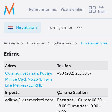
u
Hızlı
s
Referanslarımız
Vize İşlemleri
Başvuru yapmak istediğiniz ülkeyi seçin
Erişim
H
İ
Üye
t
Ülke Seçimi
ı
Girişi
r
r
l
Hırvatistan
Tüm İşlemler
a
v
l
e
a
y
t
Anasayfa
Hırvatistan
Şubelerimiz
Hırvatistan Vize M
t
a
i
Edirne
s
i
t
A
Adres
Telefon
a
ş
v
n
Cumhuriyet mah. Kuvayi
+90 (282) 255 50 37
u
i
V
Milliye Cad. No:26/B Twin
s
i
Life Merkez-EDİRNE
m
t
z
E-posta
Çalışma Saatleri
u
e
edirne@vizemerkezi.com
Pazartesi - Cuma: 08.30 -
r
İ
18.00 Cumartesi: 10.00 -
y
ş
14.00