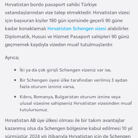
Hırvatistan bordo pasaport sahibi Türkiye
a
vatandaşlarından vize talep etmektedir. Hırvatistan vizesi
r
için başvuran kişiler 180 gün içerisinde geçerli 90 güne
u
kadar konaklamalı
Hırvatistan Schengen vizesi
alabilirler.
s
Diplomatik, Hususi ve Hizmet Pasaport sahipleri 90 günü
geçmemek kaydıyla vizeden muaf tutulmuşlardır.
B
Ayrıca;
e
l
İki ya da çok girişli Schengen vizeniz var ise,
ç
Bir Schengen üyesi ülke tarafından verilmiş 3 aydan
i
fazla oturum izniniz varsa,
k
Kıbrıs, Romanya, Bulgaristan oturum iznine veya
a
ulusal vizesine sahipseniz Hırvatistan vizesinden muaf
tutulursunuz.
B
Hırvatistan AB üye ülkesi olması ile bir takım avantajlar
e
kazanmış olsa da Schengen bölgesine kabul edilmesi 10 yıl
n
sürmüştür. 2024 yılı itibarıyla Hırvatistan için de Schengen