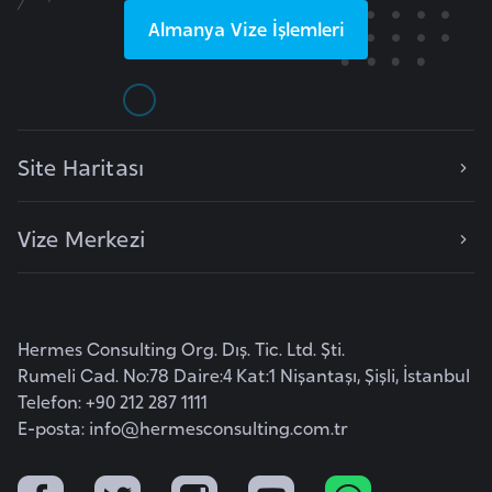
a
Almanya
Vize İşlemleri
r
u
s
Site Haritası
B
e
Vize Merkezi
l
ç
i
k
Hermes Consulting Org. Dış. Tic. Ltd. Şti.
a
Rumeli Cad. No:78 Daire:4 Kat:1 Nişantaşı, Şişli, İstanbul
Telefon: +90 212 287 1111
B
E-posta:
info@hermesconsulting.com.tr
e
n