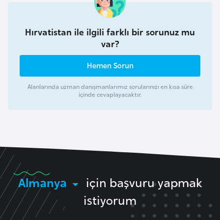
e
y
Hırvatistan ile ilgili farklı bir sorunuz mu
n
var?
B
Hemen Sorun
a
Alanlarında uzman danışmanlarımız sorularınızı en kısa süre
n
içinde cevaplayacaktır.
g
l
a
d
e
ş
Almanya
için başvuru yapmak
B
istiyorum
e
l