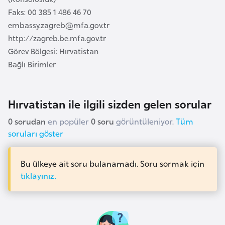
a
l
Faks: 00 385 1 486 46 70
e
embassy.zagreb@mfa.gov.tr
m
A
http://zagreb.be.mfa.gov.tr
l
z
Görev Bölgesi: Hırvatistan
e
e
Bağlı Birimler
r
r
i
b
a
Hırvatistan ile ilgili sizden gelen sorular
y
0 sorudan
en popüler
0 soru
görüntüleniyor.
Tüm
c
soruları göster
a
n
Bu ülkeye ait soru bulanamadı. Soru sormak için
tıklayınız.
B
a
h
r