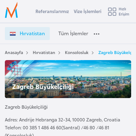
u
Hızlı
s
Referanslarımız
Vize İşlemleri
Başvuru yapmak istediğiniz ülkeyi seçin
Erişim
H
İ
Üye
t
Ülke Seçimi
ı
Girişi
r
r
l
Hırvatistan
Tüm İşlemler
a
v
l
e
a
y
t
Anasayfa
Hırvatistan
Konsolosluk
Zagreb Büyükelçili
t
a
i
s
i
t
A
a
ş
v
Zagreb Büyükelçiliği
n
u
i
V
s
i
m
Zagreb Büyükelçiliği
t
z
u
e
Adres: Andrije Hebranga 32-34, 10000 Zagreb, Croatia
r
İ
Telefon: 00 385 1 486 46 60(Santral) /46 80 /46 81
y
ş
(Konsolosluk)