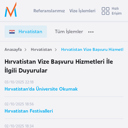
u
Hızlı
s
Referanslarımız
Vize İşlemleri
Başvuru yapmak istediğiniz ülkeyi seçin
Erişim
İ
Üye
t
Ülke Seçimi
Girişi
r
l
Hırvatistan
Tüm İşlemler
a
l
e
y
Anasayfa
Hırvatistan
Hırvatistan Vize Başvuru Hizmetleri 
t
a
Hırvatistan Vize Başvuru Hizmetleri İle
i
İlgili Duyurular
A
ş
v
03/10/2025 22:18
u
i
Hırvatistan’da Üniversite Okumak
s
m
t
02/10/2025 18:56
u
Hırvatistan Festivalleri
r
y
02/10/2025 18:34