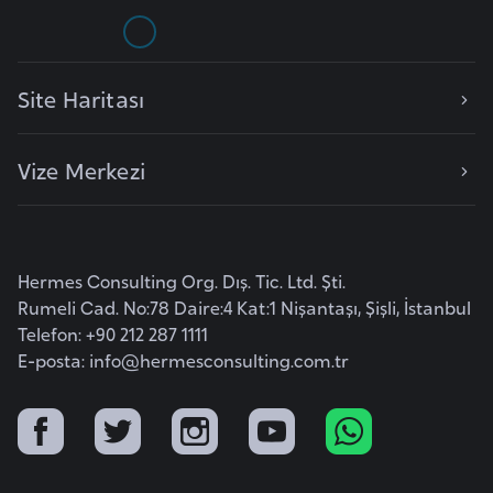
e
y
n
Site Haritası
B
Vize Merkezi
a
n
g
l
Hermes Consulting Org. Dış. Tic. Ltd. Şti.
a
Rumeli Cad. No:78 Daire:4 Kat:1 Nişantaşı, Şişli, İstanbul
d
Telefon: +90 212 287 1111
e
E-posta:
info@hermesconsulting.com.tr
ş
B
e
l