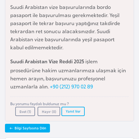
e
Suudi Arabistan vize başvurularında bordo
y
pasaport ile başvurulması gerekmektedir. Yeşil
n
pasaport ile tekrar başvuru yaptığınız takdirde
tekrardan ret sonucu alacaksınızdır. Suudi
Arabistan vize başvurularında yeşil pasaport
B
kabul edilmemektedir.
a
n
Suudi Arabistan Vize Reddi 2025
işlem
g
prosedürüne hakim uzmanlarımıza ulaşmak için
l
hemen arayın, başvurunuzu profesyonel
a
uzmanlarla alın.
+90 (212) 970 02 89
d
e
ş
Bu yorumu faydalı buldunuz mu ?
Yanıt Ver
Evet (
1
)
Hayır (
0
)
B
Bilgi Sayfasına Dön
e
l