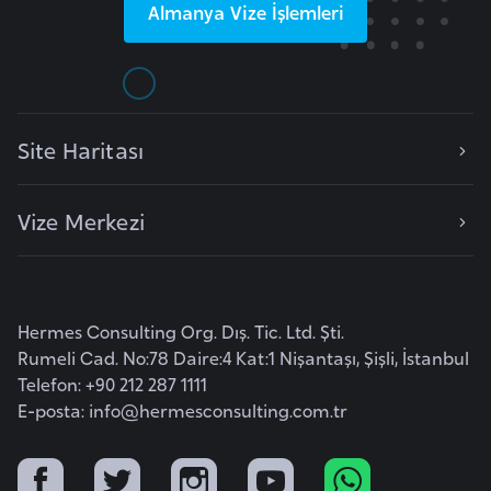
Almanya
Vize İşlemleri
l
g
a
r
i
Site Haritası
s
t
a
Vize Merkezi
n
B
Hermes Consulting Org. Dış. Tic. Ltd. Şti.
u
Rumeli Cad. No:78 Daire:4 Kat:1 Nişantaşı, Şişli, İstanbul
r
Telefon: +90 212 287 1111
k
E-posta:
info@hermesconsulting.com.tr
i
n
a