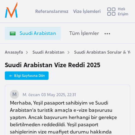
u
Hızlı
s
Referanslarımız
Vize İşlemleri
Başvuru yapmak istediğiniz ülkeyi seçin
Erişim
S
İ
Üye
t
Ülke Seçimi
u
Girişi
r
u
l
Suudi Arabistan
Tüm İşlemler
a
d
l
e
i
y
A
Anasayfa
Suudi Arabistan
Suudi Arabistan Sorular & Yo
t
a
r
Suudi Arabistan Vize Reddi 2025
a
i
b
A
Bilgi Sayfasına Dön
i
ş
v
s
u
i
t
M. özcan 03 May 2025, 22:31
s
a
Merhaba, Yeşil pasaport sahibiyim ve Suudi
m
t
n
Arabistan’a turistik amaçla e-vize başvurusu
u
V
yaptım. Ancak başvurum herhangi bir gerekçe
r
i
belirtilmeden reddedildi. Yeşil pasaport
y
z
sahiplerinin vize muafiyet durumu hakkında