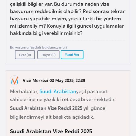
a
e
çelişkili bilgiler var. Bu durumda neden vize
İ
başvurum reddedilmiş olabilir? Red sonrası tekrar
ş
başvuru yapabilir miyim, yoksa farklı bir yöntem
A
l
mi izlemeliyim? Konuyla ilgili güncel uygulamalar
z
e
hakkında bilgi verebilir misiniz?
e
m
r
l
Bu yorumu faydalı buldunuz mu ?
b
e
Yanıt Ver
Evet (
0
)
Hayır (
0
)
a
r
y
i
c
Vize Merkezi 03 May 2025, 22:39
a
Merhabalar,
Suudi Arabistan
yeşil pasaport
n
sahiplerine ne yazık ki ret cevabı vermektedir.
Suudi Arabistan Vize Reddi 2025
yılı güncel
B
bilgilendirmeyi alt başlıkta açıkladık.
a
h
Suudi Arabistan Vize Reddi 2025
r