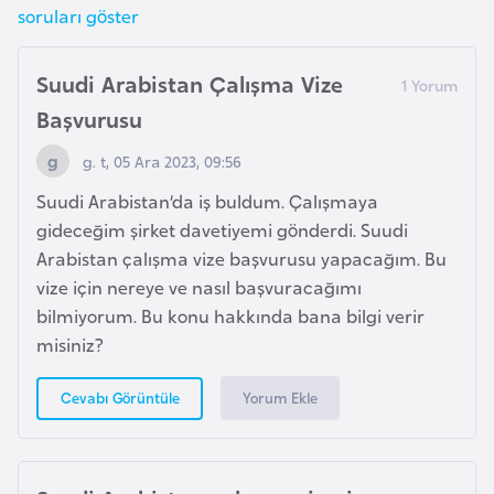
i
soruları göster
b
u
Suudi Arabistan Çalışma Vize
t
Başvurusu
i
g. t, 05 Ara 2023, 09:56
Ç
Suudi Arabistan’da iş buldum. Çalışmaya
i
gideceğim şirket davetiyemi gönderdi. Suudi
n
Arabistan çalışma vize başvurusu yapacağım. Bu
vize için nereye ve nasıl başvuracağımı
D
bilmiyorum. Bu konu hakkında bana bilgi verir
a
misiniz?
n
i
Yorum Ekle
Cevabı Görüntüle
m
a
r