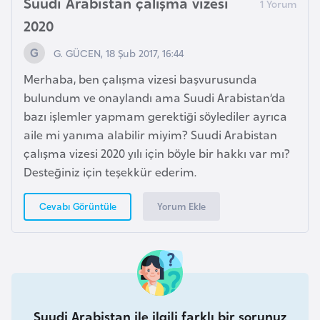
Suudi Arabistan çalışma vizesi
k
2020
a
G. GÜCEN, 18 Şub 2017, 16:44
D
Merhaba, ben çalışma vizesi başvurusunda
e
bulundum ve onaylandı ama Suudi Arabistan’da
m
bazı işlemler yapmam gerektiği söylediler ayrıca
o
aile mi yanıma alabilir miyim? Suudi Arabistan
k
çalışma vizesi 2020 yılı için böyle bir hakkı var mı?
r
Desteğiniz için teşekkür ederim.
a
t
Yorum Ekle
Cevabı Görüntüle
i
k
K
o
n
g
Suudi Arabistan ile ilgili farklı bir sorunuz