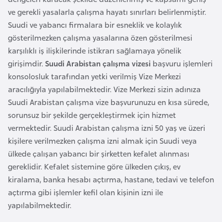
e
ve gerekli yasalarla çalışma hayatı sınırları belirlenmiştir.
y
Suudi ve yabancı firmalara bir esneklik ve kolaylık
n
gösterilmezken çalışma yasalarına özen gösterilmesi
karşılıklı iş ilişkilerinde istikrarı sağlamaya yönelik
B
girişimdir.
Suudi Arabistan çalışma vizesi
başvuru işlemleri
a
konsolosluk tarafından yetki verilmiş Vize Merkezi
n
aracılığıyla yapılabilmektedir. Vize Merkezi sizin adınıza
g
Suudi Arabistan çalışma vize başvurunuzu en kısa sürede,
l
sorunsuz bir şekilde gerçekleştirmek için hizmet
a
vermektedir. Suudi Arabistan çalışma izni 50 yaş ve üzeri
d
kişilere verilmezken çalışma izni almak için Suudi veya
e
ülkede çalışan yabancı bir şirketten kefalet alınması
ş
gereklidir. Kefalet sistemine göre ülkeden çıkış, ev
kiralama, banka hesabı açtırma, hastane, tedavi ve telefon
açtırma gibi işlemler kefil olan kişinin izni ile
B
yapılabilmektedir.
e
l