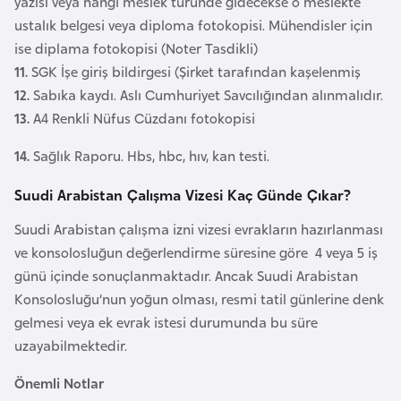
yazısı veya hangi meslek türünde gidecekse o meslekte
F
ustalık belgesi veya diploma fotokopisi. Mühendisler için
a
ise diplama fotokopisi (Noter Tasdikli)
s
11.
SGK İşe giriş bildirgesi (Şirket tarafından kaşelenmiş
o
12.
Sabıka kaydı. Aslı Cumhuriyet Savcılığından alınmalıdır.
13.
A4 Renkli Nüfus Cüzdanı fotokopisi
Ç
14.
Sağlık Raporu. Hbs, hbc, hıv, kan testi.
a
d
Suudi Arabistan Çalışma Vizesi Kaç Günde Çıkar?
Suudi Arabistan çalışma izni vizesi evrakların hazırlanması
Ç
ve konsolosluğun değerlendirme süresine göre 4 veya 5 iş
e
günü içinde sonuçlanmaktadır. Ancak Suudi Arabistan
k
Konsolosluğu’nun yoğun olması, resmi tatil günlerine denk
C
gelmesi veya ek evrak istesi durumunda bu süre
u
uzayabilmektedir.
m
h
Önemli Notlar
u