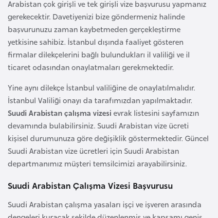
Arabistan çok girişli ve tek girişli vize başvurusu yapmanız
a
e
İ
gerekecektir. Davetiyenizi bize göndermeniz halinde
ş
başvurunuzu zaman kaybetmeden gerçekleştirme
A
l
yetkisine sahibiz. İstanbul dışında faaliyet gösteren
z
e
firmalar dilekçelerini bağlı bulundukları il valiliği ve il
e
m
ticaret odasından onaylatmaları gerekmektedir.
r
l
b
e
Yine aynı dilekçe İstanbul valiliğine de onaylatılmalıdır.
a
r
İstanbul Valiliği onayı da tarafımızdan yapılmaktadır.
y
i
Suudi Arabistan çalışma vizesi
evrak listesini sayfamızın
c
devamında bulabilirsiniz. Suudi Arabistan vize ücreti
a
kişisel durumunuza göre değişiklik göstermektedir. Güncel
n
Suudi Arabistan vize ücretleri için Suudi Arabistan
departmanımız müşteri temsilcimizi arayabilirsiniz.
B
Suudi Arabistan Çalışma Vizesi Başvurusu
a
h
Suudi Arabistan çalışma yasaları işçi ve işveren arasında
r
dengeleri kuracak şekilde düzenlenmiş ve kapsamı geniş