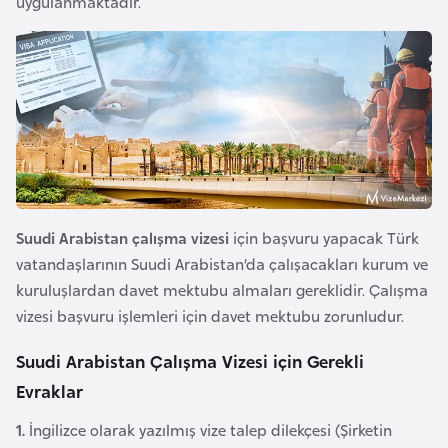
uygulanmaktadır.
i
n
B
o
s
n
a
H
Suudi Arabistan çalışma vizesi
için başvuru yapacak Türk
e
vatandaşlarının Suudi Arabistan’da çalışacakları kurum ve
r
kuruluşlardan davet mektubu almaları gereklidir. Çalışma
s
vizesi başvuru işlemleri için davet mektubu zorunludur.
e
k
Suudi Arabistan Çalışma Vizesi için Gerekli
Evraklar
B
1.
İngilizce olarak yazılmış vize talep dilekçesi (Şirketin
u