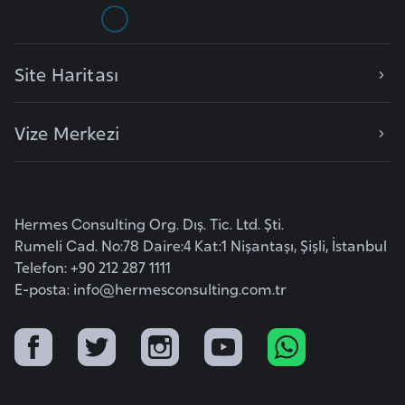
e
n
i
Site Haritası
s
t
Vize Merkezi
a
n
E
Hermes Consulting Org. Dış. Tic. Ltd. Şti.
s
Rumeli Cad. No:78 Daire:4 Kat:1 Nişantaşı, Şişli, İstanbul
t
Telefon: +90 212 287 1111
o
E-posta:
info@hermesconsulting.com.tr
n
y
a