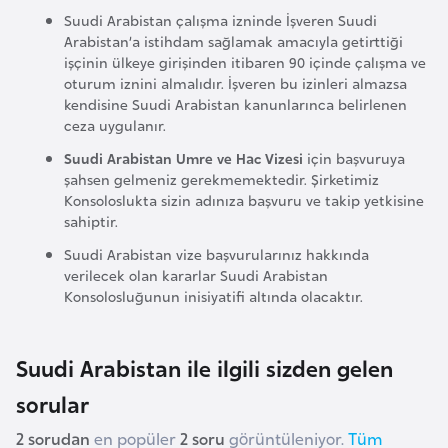
Suudi Arabistan çalışma izninde İşveren Suudi
r
Arabistan’a istihdam sağlamak amacıyla getirttiği
i
işçinin ülkeye girişinden itibaren 90 içinde çalışma ve
y
oturum iznini almalıdır. İşveren bu izinleri almazsa
e
kendisine Suudi Arabistan kanunlarınca belirlenen
ceza uygulanır.
t
i
Suudi Arabistan Umre ve Hac Vizesi
için başvuruya
şahsen gelmeniz gerekmemektedir. Şirketimiz
Konsoloslukta sizin adınıza başvuru ve takip yetkisine
C
sahiptir.
e
Suudi Arabistan vize başvurularınız hakkında
z
verilecek olan kararlar Suudi Arabistan
a
Konsolosluğunun inisiyatifi altında olacaktır.
y
i
Suudi Arabistan ile ilgili sizden gelen
r
sorular
C
2 sorudan
en popüler
2 soru
görüntüleniyor.
Tüm