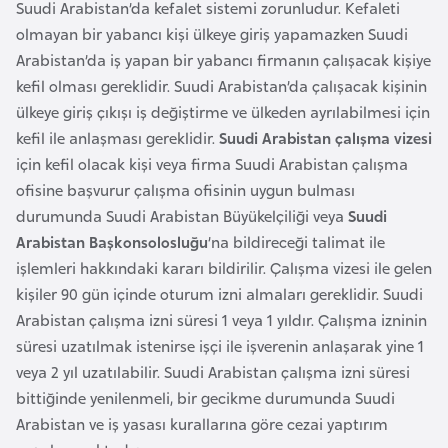
Suudi Arabistan’da kefalet sistemi zorunludur. Kefaleti
a
olmayan bir yabancı kişi ülkeye giriş yapamazken Suudi
r
Arabistan’da iş yapan bir yabancı firmanın çalışacak kişiye
u
kefil olması gereklidir. Suudi Arabistan’da çalışacak kişinin
s
ülkeye giriş çıkışı iş değiştirme ve ülkeden ayrılabilmesi için
kefil ile anlaşması gereklidir.
Suudi Arabistan çalışma vizesi
B
için kefil olacak kişi veya firma Suudi Arabistan çalışma
e
ofisine başvurur çalışma ofisinin uygun bulması
l
durumunda Suudi Arabistan Büyükelçiliği veya
Suudi
ç
Arabistan Başkonsolosluğu
’na bildireceği talimat ile
i
işlemleri hakkındaki kararı bildirilir. Çalışma vizesi ile gelen
k
kişiler 90 gün içinde oturum izni almaları gereklidir. Suudi
a
Arabistan çalışma izni süresi 1 veya 1 yıldır. Çalışma izninin
süresi uzatılmak istenirse işçi ile işverenin anlaşarak yine 1
veya 2 yıl uzatılabilir. Suudi Arabistan çalışma izni süresi
B
bittiğinde yenilenmeli, bir gecikme durumunda Suudi
e
Arabistan ve iş yasası kurallarına göre cezai yaptırım
n