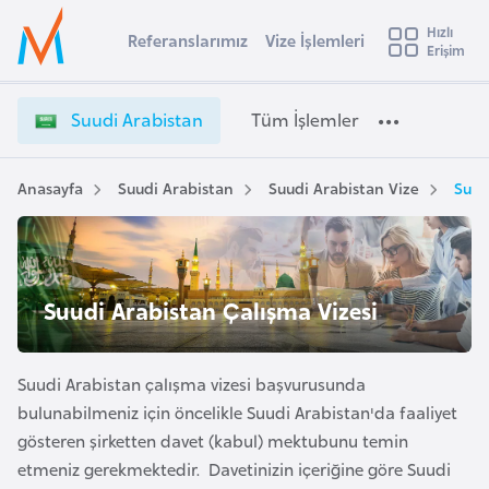
u
Hızlı
s
Referanslarımız
Vize İşlemleri
Başvuru yapmak istediğiniz ülkeyi seçin
Erişim
S
İ
Üye
t
Ülke Seçimi
u
Girişi
r
u
l
Suudi Arabistan
Tüm İşlemler
a
d
l
e
i
y
A
Anasayfa
Suudi Arabistan
Suudi Arabistan Vize
Suud
t
a
r
a
i
b
A
i
ş
v
Suudi Arabistan Çalışma Vizesi
s
u
i
t
s
a
m
Suudi Arabistan çalışma vizesi başvurusunda
t
n
bulunabilmeniz için öncelikle Suudi Arabistan'da faaliyet
u
V
gösteren şirketten davet (kabul) mektubunu temin
r
i
etmeniz gerekmektedir. Davetinizin içeriğine göre Suudi
y
z