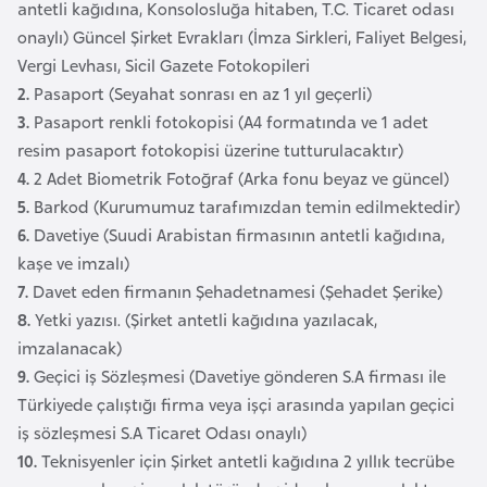
antetli kağıdına, Konsolosluğa hitaben, T.C. Ticaret odası
l
onaylı) Güncel Şirket Evrakları (İmza Sirkleri, Faliyet Belgesi,
g
Vergi Levhası, Sicil Gazete Fotokopileri
a
2.
Pasaport (Seyahat sonrası en az 1 yıl geçerli)
r
3.
Pasaport renkli fotokopisi (A4 formatında ve 1 adet
i
resim pasaport fotokopisi üzerine tutturulacaktır)
s
4.
2 Adet Biometrik Fotoğraf (Arka fonu beyaz ve güncel)
t
5.
Barkod (Kurumumuz tarafımızdan temin edilmektedir)
a
6.
Davetiye (Suudi Arabistan firmasının antetli kağıdına,
n
kaşe ve imzalı)
7.
Davet eden firmanın Şehadetnamesi (Şehadet Şerike)
B
8.
Yetki yazısı. (Şirket antetli kağıdına yazılacak,
u
imzalanacak)
r
9.
Geçici iş Sözleşmesi (Davetiye gönderen S.A firması ile
k
Türkiyede çalıştığı firma veya işçi arasında yapılan geçici
i
iş sözleşmesi S.A Ticaret Odası onaylı)
n
10.
Teknisyenler için Şirket antetli kağıdına 2 yıllık tecrübe
a