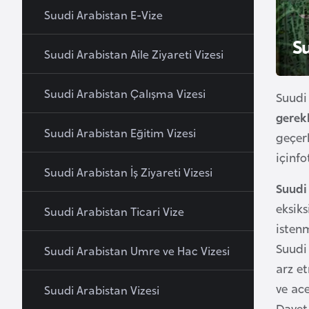
u
Suudi Arabistan E-Vize
r
S
y
Suudi Arabistan Aile Ziyareti Vizesi
a
Suudi Arabistan Çalışma Vizesi
Suudi
A
gerek
z
Suudi Arabistan Eğitim Vizesi
geçerl
e
içinf
r
Suudi Arabistan İş Ziyareti Vizesi
b
Suudi 
a
eksiks
Suudi Arabistan Ticari Vize
y
isten
c
Suudi
a
Suudi Arabistan Umre ve Hac Vizesi
arz e
n
ve ace
Suudi Arabistan Vizesi
Davet
B