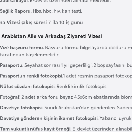
Sağlık Raporu.
Hbs, hbc, hıv, kan testi.
a Vizesi çıkış süresi
7 ila 10 iş günü
 Arabistan Aile ve Arkadaş Ziyareti Vizesi
Vize başvuru formu.
Başvuru formu bilgisayarda doldurulma
tarafından kaşelenmelidir.
Pasaportu.
Seyahat sonrası 1 yıl geçerliliği, 2 boş sayfasını 
Pasaportun renkli fotokopisi.
1 adet resmin pasaport fotokop
Nüfus cüzdanı fotokopisi.
Renkli kimlik fotokopisi
Fotoğraf.
2 adet arka fonu beyaz 4,5x6cm ebatlarında biome
Davetiye fotokopisi.
Suudi Arabistan’dan gönderilen. Sadece 
Davetiye gönderen kişinin ikamet fotokopisi.
Yabancı uyruklu 
Tam vukuatlı nüfus kayıt örneği.
E-devlet üzerinden alınabili