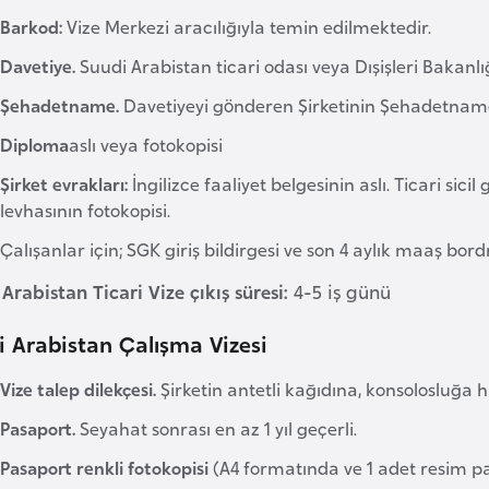
Barkod:
Vize Merkezi aracılığıyla temin edilmektedir.
Davetiye.
Suudi Arabistan ticari odası veya Dışişleri Bakanlı
Şehadetname.
Davetiyeyi gönderen Şirketinin Şehadetnamesi.
Diploma
aslı veya fotokopisi
Şirket evrakları:
İngilizce faaliyet belgesinin aslı. Ticari sicil
levhasının fotokopisi.
Çalışanlar için; SGK giriş bildirgesi ve son 4 aylık maaş bord
Arabistan Ticari Vize çıkış süresi:
4-5 iş günü
i Arabistan Çalışma Vizesi
Vize talep dilekçesi.
Şirketin antetli kağıdına, konsolosluğa h
Pasaport.
Seyahat sonrası en az 1 yıl geçerli.
Pasaport renkli fotokopisi
(A4 formatında ve 1 adet resim pa