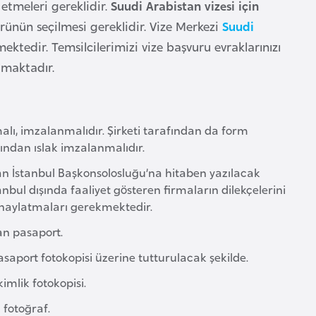
 etmeleri gereklidir.
Suudi Arabistan vizesi için
ürünün seçilmesi gereklidir. Vize Merkezi
Suudi
ktedir. Temsilcilerimizi vize başvuru evraklarınızı
lmaktadır.
lı, imzalanmalıdır. Şirketi tarafından da form
afından ıslak imzalanmalıdır.
tan İstanbul Başkonsolosluğu’na hitaben yazılacak
anbul dışında faaliyet gösteren firmaların dilekçelerini
 onaylatmaları gerekmektedir.
lan pasaport.
saport fotokopisi üzerine tutturulacak şekilde.
imlik fotokopisi.
 fotoğraf.