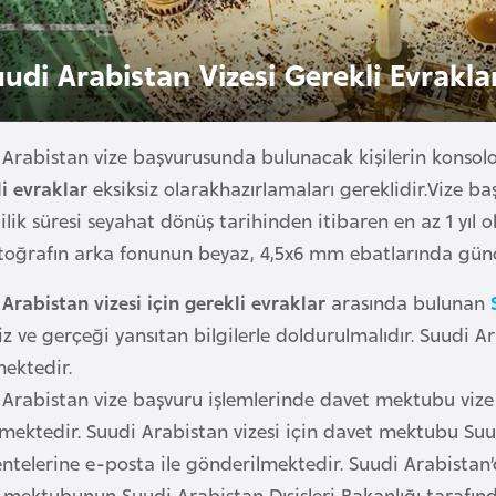
uudi Arabistan Vizesi Gerekli Evrakla
 Arabistan vize başvurusunda bulunacak kişilerin konsol
li evraklar
eksiksiz olarakhazırlamaları gereklidir.Vize b
ilik süresi seyahat dönüş tarihinden itibaren en az 1 yıl o
otoğrafın arka fonunun beyaz, 4,5x6 mm ebatlarında günce
Arabistan vizesi için gerekli evraklar
arasında bulunan
iz ve gerçeği yansıtan bilgilerle doldurulmalıdır. Suudi
mektedir.
 Arabistan vize başvuru işlemlerinde davet mektubu viz
tmektedir. Suudi Arabistan vizesi için davet mektubu Suu
ntelerine e-posta ile gönderilmektedir. Suudi Arabistan’d
 mektubunun Suudi Arabistan Dışişleri Bakanlığı tarafınd