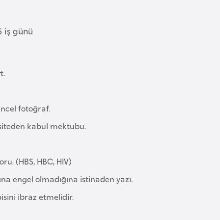
 iş günü
t.
ncel fotoğraf.
siteden kabul mektubu.
ru. (HBS, HBC, HIV)
ına engel olmadığına istinaden yazı.
isini ibraz etmelidir.