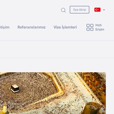
Üye Girişi
Hızlı
etişim
Referanslarımız
Vize İşlemleri
Erişim