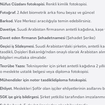
Nüfus Cüzdanı fotokopisi.
Renkli kimlik fotokopisi.
Fotoğraf.
2 Adet biometrik arka fonu beyaz ve güncel
Barkod.
Vize Merkezi aracılığıyla temin edebilirsiniz.
Davetiye.
Suudi Arabistan firmasının antetli kağıdına, kaşe 
Davet eden firmanın Şehadetnamesi
(Şehadet Şerike)
Geçici iş Sözleşmesi.
Suudi Arabistan'daki şirketin, antetli ka
tasdikli, Dışişleri Bakanlığı’ndan onaylı olarak Arabistan alı
bilgileri mutlaka olmalıdır.
Tecrübe Yazısı
: Teknisyenler için şirket antetli kağıdına 2 y
o meslekte ustalık belgesi veya diploma fotokopisi.
Mühendisler için noter tasdiklidiploma fotokopisi.
Ehliyet.
Meslekleri Şoför olan işçiler ehliyetlerinin asıllar
SGK işe giriş bildirgesi.
Şirket yetkilisi tarafından imzalanmı
Sabıka kaydı.
E-devlet üzerinden alınabilmektedir.