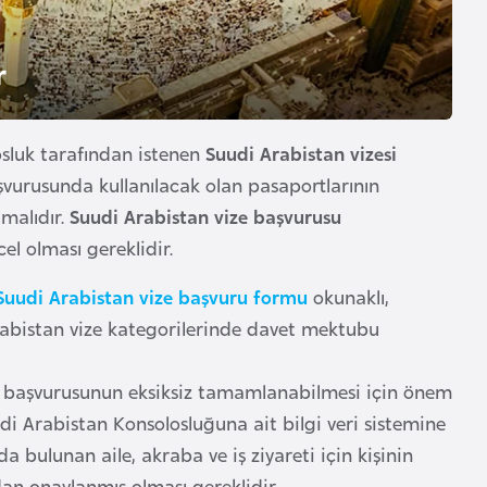
r
osluk tarafından istenen
Suudi Arabistan vizesi
aşvurusunda kullanılacak olan pasaportlarının
lmalıdır.
Suudi Arabistan vize başvurusu
l olması gereklidir.
Suudi Arabistan vize başvuru formu
okunaklı,
 Arabistan vize kategorilerinde davet mektubu
e başvurusunun eksiksiz tamamlanabilmesi için önem
di Arabistan Konsolosluğuna ait bilgi veri sistemine
a bulunan aile, akraba ve iş ziyareti için kişinin
an onaylanmış olması gereklidir.