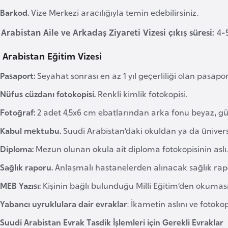
Barkod.
Vize Merkezi aracılığıyla temin edebilirsiniz.
Arabistan Aile ve Arkadaş Ziyareti Vizesi çıkış süresi:
4-5
 Arabistan Eğitim Vizesi
Pasaport:
Seyahat sonrası en az 1 yıl geçerliliği olan pasapor
Nüfus cüzdanı fotokopisi.
Renkli kimlik fotokopisi.
Fotoğraf:
2 adet 4,5x6 cm ebatlarından arka fonu beyaz, gü
Kabul mektubu.
Suudi Arabistan’daki okuldan ya da üniver
Diploma:
Mezun olunan okula ait diploma fotokopisinin aslı.
Sağlık raporu.
Anlaşmalı hastanelerden alınacak sağlık rapo
MEB Yazısı:
Kişinin bağlı bulunduğu Milli Eğitim’den okumas
Yabancı uyruklulara dair evraklar
: İkametin aslını ve fotokop
Suudi Arabistan Evrak Tasdik İşlemleri için Gerekli Evraklar