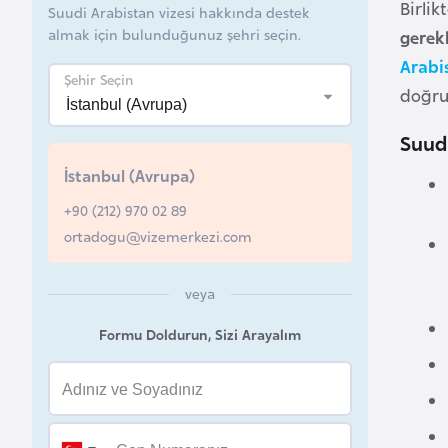
Birlik
Suudi Arabistan vizesi hakkında destek
B
almak için bulunduğunuz şehri seçin.
gerekl
e
Arabi
Şehir Seçin
l
doğru,
a
r
Suudi
u
İstanbul (Avrupa)
s
+90 (212) 970 02 89
ortadogu@vizemerkezi.com
B
e
veya
l
ç
Formu Doldurun, Sizi Arayalım
i
k
a