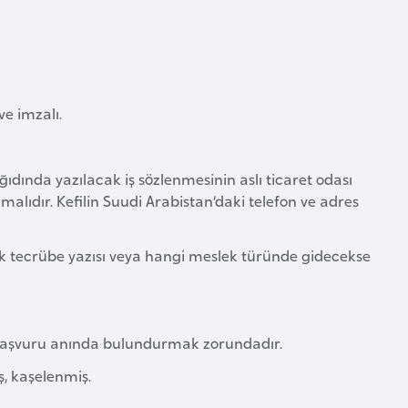
ve imzalı.
ğıdında yazılacak iş sözlenmesinin aslı ticaret odası
nmalıdır. Kefilin Suudi Arabistan’daki telefon ve adres
ıllık tecrübe yazısı veya hangi meslek türünde gidecekse
ını başvuru anında bulundurmak zorundadır.
ş, kaşelenmiş.