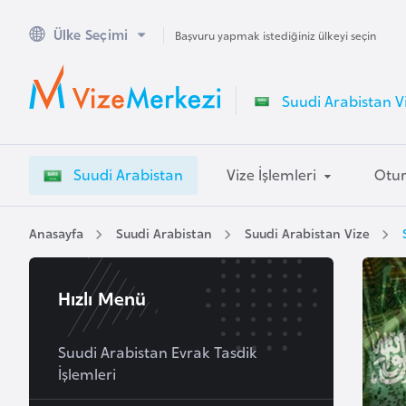
Ülke Seçimi
A
Başvuru yapmak istediğiniz ülkeyi seçin
v
u
Suudi Arabistan Vi
s
t
r
Suudi Arabistan
Vize İşlemleri
Otur
a
l
y
Anasayfa
Suudi Arabistan
Suudi Arabistan Vize
a
Hızlı Menü
A
v
u
Suudi Arabistan Evrak Tasdik
İşlemleri
s
t