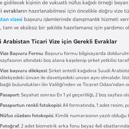
te gidilecek kişinin de vukuatlı nüfus kağıdı örneği beyan
i evrakları
n hazırlanabilmesi için öncelikle doğru vize t
stan vizesi
başvuru işlemlerinde danışmanlık hizmeti verme
 tam ve eksiksiz bir şekilde hazırlamanız için yardımcı o
 Arabistan Ticari Vize için Gerekli Evraklar
Vize Başvuru Formu
: Başvuru formu bilgisayarda doldurulma
sayfasının altındaki boş alana kaşelenip şirket yetkilisi tar
Vize başvuru dilekçesi:
Şirket antetli kağıdına Suudi Arabis
dilekçedeki ünvan ile davetiyedeki unvan aynı olmalıdır. İst
bağlı bulundukları ilin Valiliği’nden ve Ticaret Odası’ndan
Pasaport:
Seyahat sonrası En 1 yıl geçerliliği, 2 boş sayfası o
Pasaportun renkli fotokopisi:
A4 formatında, 1 adet resim, pa
Nüfus cüzdanı fotokopisi.
Kimlik numarasının yazılı olduğu k
Fotoğraf.
2 adet biometrik arka fonu beyaz 4x6 ebatlarında