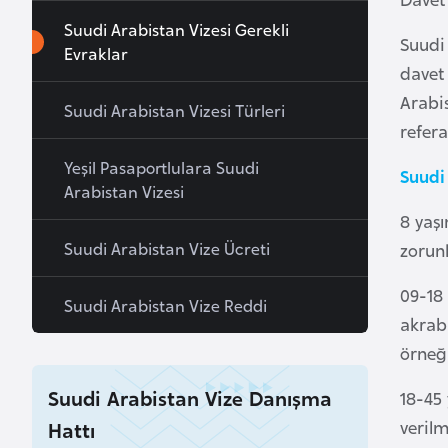
a
Suudi Arabistan Vizesi Gerekli
Suudi
h
Evraklar
davet 
r
Arabis
e
Suudi Arabistan Vizesi Türleri
y
refer
n
Yeşil Pasaportlulara Suudi
Suudi
Arabistan Vizesi
B
8 yaş
a
Suudi Arabistan Vize Ücreti
zorun
n
g
09-18
Suudi Arabistan Vize Reddi
l
akrab
a
örneğ
d
Suudi Arabistan Vize Danışma
e
18-45 
ş
veril
Hattı