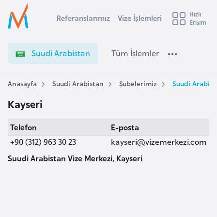
u
Hızlı
s
Referanslarımız
Vize İşlemleri
Başvuru yapmak istediğiniz ülkeyi seçin
Erişim
S
İ
Üye
t
Ülke Seçimi
u
Girişi
r
u
l
Suudi Arabistan
Tüm İşlemler
a
d
l
e
i
y
A
Anasayfa
Suudi Arabistan
Şubelerimiz
Suudi Arabist
t
a
r
Kayseri
a
i
b
A
Telefon
E-posta
i
ş
v
s
+90 (312) 963 30 23
kayseri@vizemerkezi.com
u
i
t
s
Suudi Arabistan Vize Merkezi, Kayseri
a
m
t
n
u
V
r
i
y
z