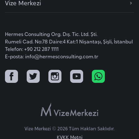
Vize Merkezi
e
y
n
Hermes Consulting Org. Dış. Tic. Ltd. Şti.
B
Rumeli Cad. No:78 Daire:4 Kat:1 Nişantaşı, Şişli, İstanbul
a
Telefon: +90 212 287 1111
n
E-posta:
info@hermesconsulting.com.tr
g
l
a
d
e
ş
B
Vize Merkezi © 2026 Tüm Hakları Saklıdır.
e
KVKK Metni
l