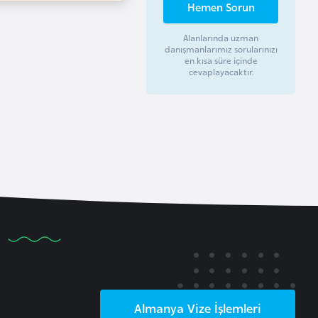
Hemen Sorun
Alanlarında uzman
danışmanlarımız sorularınızı
en kısa süre içinde
cevaplayacaktır.
Almanya
Vize İşlemleri