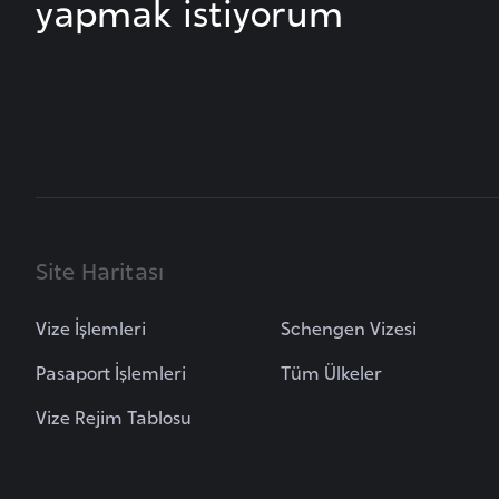
yapmak istiyorum
B
e
n
i
n
B
o
s
Site Haritası
n
a
Vize İşlemleri
Schengen Vizesi
H
Pasaport İşlemleri
e
Tüm Ülkeler
r
Vize Rejim Tablosu
s
e
k