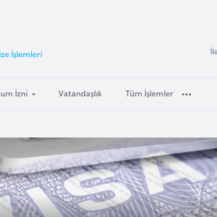
İl
ze İşlemleri
um İzni
Vatandaşlık
Tüm İşlemler