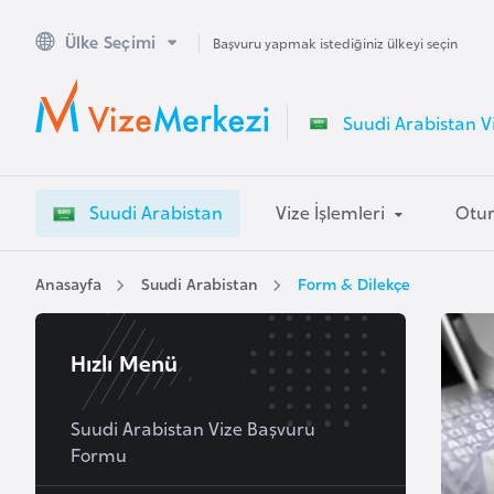
Ülke Seçimi
A
Başvuru yapmak istediğiniz ülkeyi seçin
v
u
Suudi Arabistan Vi
s
t
r
Suudi Arabistan
Vize İşlemleri
Otur
a
l
y
Anasayfa
Suudi Arabistan
Form & Dilekçe
a
Hızlı Menü
A
v
u
Suudi Arabistan Vize Başvuru
Formu
s
t