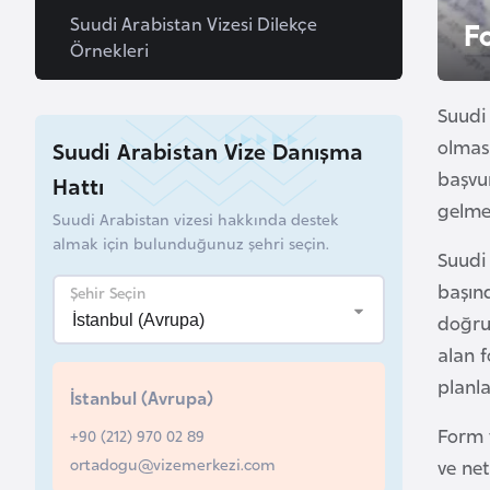
u
Suudi Arabistan Vizesi Dilekçe
F
r
Örnekleri
y
a
Suudi 
olması
Suudi Arabistan Vize Danışma
A
başvur
Hattı
z
gelme
Suudi Arabistan vizesi hakkında destek
e
almak için bulunduğunuz şehri seçin.
r
Suudi 
b
başınd
Şehir Seçin
a
doğru 
y
alan f
c
planl
a
İstanbul (Avrupa)
n
Form v
+90 (212) 970 02 89
ortadogu@vizemerkezi.com
ve net
B