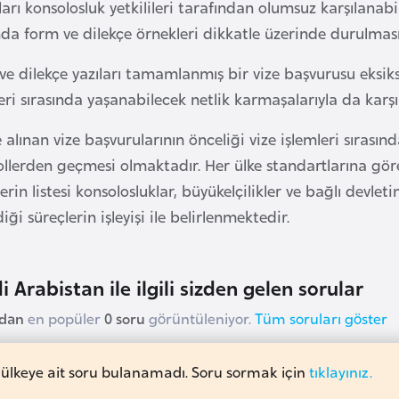
arı konsolosluk yetkilileri tarafından olumsuz karşılanab
ında form ve dilekçe örnekleri dikkatle üzerinde durulma
e dilekçe yazıları tamamlanmış bir vize başvurusu eksiksi
eri sırasında yaşanabilecek netlik karmaşalarıyla da kar
 alınan vize başvurularının önceliği vize işlemleri sırası
llerden geçmesi olmaktadır. Her ülke standartlarına göre
lerin listesi konsolosluklar, büyükelçilikler ve bağlı d
iği süreçlerin işleyişi ile belirlenmektedir.
i Arabistan ile ilgili sizden gelen sorular
udan
en popüler
0 soru
görüntüleniyor.
Tüm soruları göster
 ülkeye ait soru bulanamadı. Soru sormak için
tıklayınız.