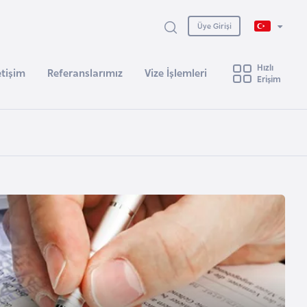
Üye Girişi
Hızlı
etişim
Referanslarımız
Vize İşlemleri
Erişim