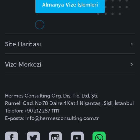
Almanya
Vize İşlemleri
l
g
a
r
i
Site Haritası
s
t
a
Vize Merkezi
n
B
Hermes Consulting Org. Dış. Tic. Ltd. Şti.
u
Rumeli Cad. No:78 Daire:4 Kat:1 Nişantaşı, Şişli, İstanbul
r
Telefon: +90 212 287 1111
k
E-posta:
info@hermesconsulting.com.tr
i
n
a