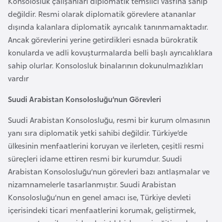
Konsolosluk çalışanları diplomatik temsilci vasfına sahip
e
değildir. Resmi olarak diplomatik görevlere atananlar
y
dışında kalanlara diplomatik ayrıcalık tanınmamaktadır.
n
Ancak görevlerini yerine getirdikleri esnada bürokratik
konularda ve adli kovuşturmalarda belli başlı ayrıcalıklara
B
sahip olurlar. Konsolosluk binalarının dokunulmazlıkları
a
vardır
n
Suudi Arabistan Konsolosluğu’nun Görevleri
g
l
Suudi Arabistan Konsolosluğu, resmi bir kurum olmasının
a
yanı sıra diplomatik yetki sahibi değildir. Türkiye’de
d
ülkesinin menfaatlerini koruyan ve ilerleten, çeşitli resmi
e
süreçleri idame ettiren resmi bir kurumdur. Suudi
ş
Arabistan Konsolosluğu’nun görevleri bazı antlaşmalar ve
nizamnamelerle tasarlanmıştır. Suudi Arabistan
B
Konsolosluğu’nun en genel amacı ise, Türkiye devleti
e
içerisindeki ticari menfaatlerini korumak, geliştirmek,
l