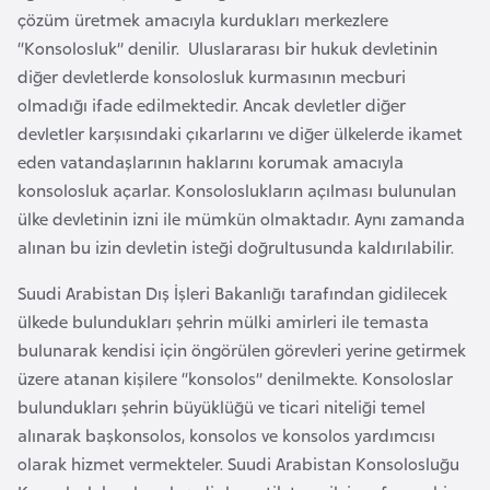
a
e
çözüm üretmek amacıyla kurdukları merkezlere
İ
“Konsolosluk” denilir. Uluslararası bir hukuk devletinin
ş
A
diğer devletlerde konsolosluk kurmasının mecburi
l
z
olmadığı ifade edilmektedir. Ancak devletler diğer
e
e
devletler karşısındaki çıkarlarını ve diğer ülkelerde ikamet
m
r
eden vatandaşlarının haklarını korumak amacıyla
l
b
konsolosluk açarlar. Konsoloslukların açılması bulunulan
e
a
r
ülke devletinin izni ile mümkün olmaktadır. Aynı zamanda
y
i
alınan bu izin devletin isteği doğrultusunda kaldırılabilir.
c
Suudi Arabistan Dış İşleri Bakanlığı tarafından gidilecek
a
ülkede bulundukları şehrin mülki amirleri ile temasta
n
bulunarak kendisi için öngörülen görevleri yerine getirmek
üzere atanan kişilere “konsolos” denilmekte. Konsoloslar
B
bulundukları şehrin büyüklüğü ve ticari niteliği temel
a
alınarak başkonsolos, konsolos ve konsolos yardımcısı
h
olarak hizmet vermekteler. Suudi Arabistan Konsolosluğu
r