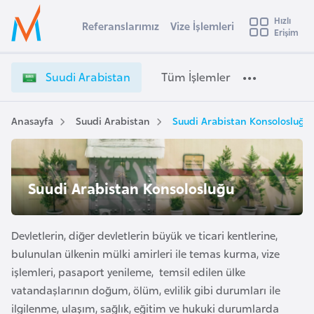
u
Hızlı
s
Referanslarımız
Vize İşlemleri
Başvuru yapmak istediğiniz ülkeyi seçin
Erişim
S
İ
Üye
t
Ülke Seçimi
u
Girişi
r
u
l
Suudi Arabistan
Tüm İşlemler
a
d
l
e
i
y
A
Anasayfa
Suudi Arabistan
Suudi Arabistan Konsolosluğu
t
a
r
a
i
b
A
i
Suudi Arabistan Konsolosluğu
ş
v
s
u
i
t
s
a
Devletlerin, diğer devletlerin büyük ve ticari kentlerine,
m
t
n
bulunulan ülkenin mülki amirleri ile temas kurma, vize
u
V
işlemleri, pasaport yenileme, temsil edilen ülke
r
i
vatandaşlarının doğum, ölüm, evlilik gibi durumları ile
y
z
ilgilenme, ulaşım, sağlık, eğitim ve hukuki durumlarda