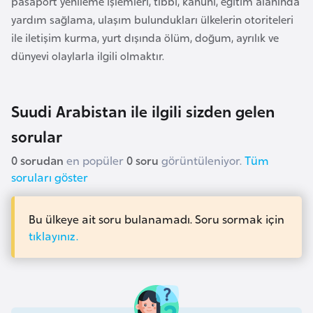
pasaport yenileme işlemleri, tıbbi, kanuni, eğitim alanında
a
yardım sağlama, ulaşım bulundukları ülkelerin otoriteleri
r
ile iletişim kurma, yurt dışında ölüm, doğum, ayrılık ve
u
dünyevi olaylarla ilgili olmaktır.
s
Suudi Arabistan ile ilgili sizden gelen
B
e
sorular
l
0 sorudan
en popüler
0 soru
görüntüleniyor.
Tüm
ç
soruları göster
i
k
Bu ülkeye ait soru bulanamadı. Soru sormak için
a
tıklayınız.
B
e
n