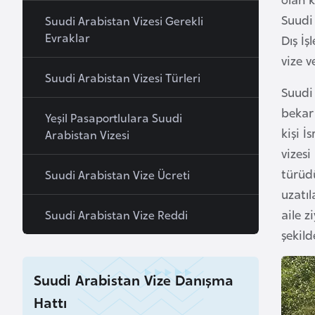
a
Suudi 
Suudi Arabistan Vizesi Gerekli
h
Evraklar
Dış İş
r
vize v
e
Suudi Arabistan Vizesi Türleri
y
Suudi 
n
bekar 
Yeşil Pasaportlulara Suudi
kişi İ
Arabistan Vizesi
B
vizes
a
türüdü
Suudi Arabistan Vize Ücreti
n
uzatıl
g
aile z
Suudi Arabistan Vize Reddi
l
şekild
a
d
Suudi Arabistan Vize Danışma
e
ş
Hattı