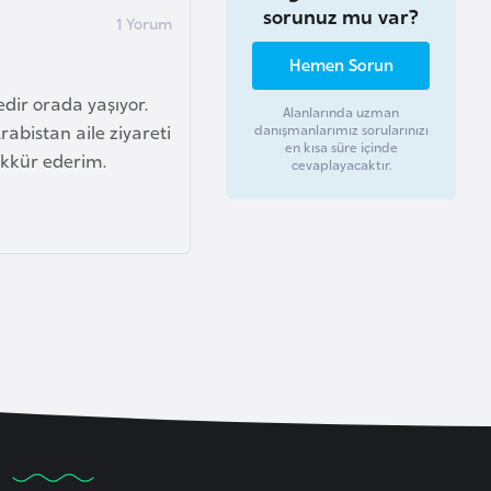
sorunuz mu var?
Hemen Sorun
dir orada yaşıyor.
Alanlarında uzman
abistan aile ziyareti
danışmanlarımız sorularınızı
en kısa süre içinde
şekkür ederim.
cevaplayacaktır.