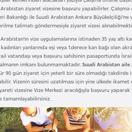
Arabistan ziyaret vizesine başvuru yapabilirler. Çalışma o
leri Bakanlığı ile Suudi Arabistan Ankara Büyükelçiliği’n
erilme talimatı göndermesiyle ziyaret vizesi alınabilmekte
Arabistan’ın vize uygulamalarına istinaden 35 yaş altı k
kadınları yanlarında eşi veya 1.derece kan bağı olan akr
srail vatandaşı veya başvuru sahibinin pasaportunda İsrai
i almanın imkanı bulunmamaktadır.
Suudi Arabistan aile 
r 90 gün ziyaret için yeterli bir süre olmadığı takdirde i
abilir. Vizenin süresini uzatılması için yine ülkede ikamet
iyareti vizesine Vize Merkezi aracılığıyla başvuru yaparak v
e tamamlayabilirsiniz.