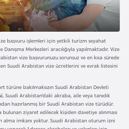
ize başvuru işlemleri için yetkili turizm seyahat
e Danışma Merkezleri aracılığıyla yapılmaktadır. Vize
abistan vize başvurunuzu sorunsuz ve en kısa sürede
 Suudi Arabistan vize ücretlerini ve evrak listesini
rt türüne bakılmaksızın Suudi Arabistan Devleti
si
, Suudi Arabistan’daki akraba, aile veya tanıdık
ından hazırlanmış bir Suudi Arabistan vize türüdür.
a bulunan ziyaret edilecek kişiden davetiye alınması
in alma imkanı yoktur. Suudi Arabistan oturum izni
vuru yaparak 1.derece akrabaları ve yakınları için