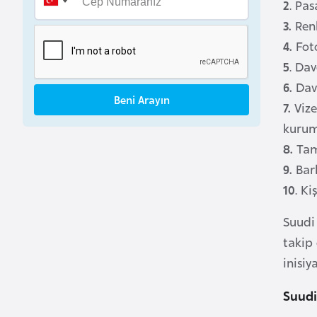
2
. Pa
B
3.
Renk
e
4.
Foto
n
5
. Da
i
n
6.
Dave
Beni Arayın
7.
Vize
B
kurum
o
8.
Tam 
s
9.
Bark
n
10
. Ki
a
H
Suudi 
e
takip 
r
inisiy
s
e
Suudi
k