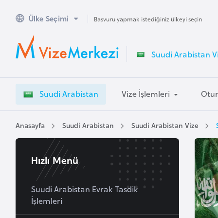
Ülke Seçimi
A
Başvuru yapmak istediğiniz ülkeyi seçin
v
u
Suudi Arabistan Vi
s
t
r
Suudi Arabistan
Vize İşlemleri
Otur
a
l
y
Anasayfa
Suudi Arabistan
Suudi Arabistan Vize
a
Hızlı Menü
A
v
u
Suudi Arabistan Evrak Tasdik
İşlemleri
s
t