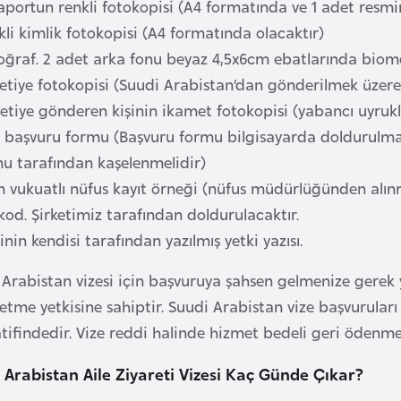
saportun renkli fotokopisi (A4 formatında ve 1 adet resm
li kimlik fotokopisi (A4 formatında olacaktır)
ğraf. 2 adet arka fonu beyaz 4,5x6cm ebatlarında biome
vetiye fotokopisi (Suudi Arabistan’dan gönderilmek üzere
tiye gönderen kişinin ikamet fotokopisi (yabancı uyruklu k
 başvuru formu (Başvuru formu bilgisayarda doldurulmalı
u tarafından kaşelenmelidir)
vukuatlı nüfus kayıt örneği (nüfus müdürlüğünden alınm
od. Şirketimiz tarafından doldurulacaktır.
şinin kendisi tarafından yazılmış yetki yazısı.
Arabistan vizesi için başvuruya şahsen gelmenize gerek yo
etme yetkisine sahiptir. Suudi Arabistan vize başvurular
atifindedir. Vize reddi halinde hizmet bedeli geri ödenm
 Arabistan Aile Ziyareti Vizesi Kaç Günde Çıkar?