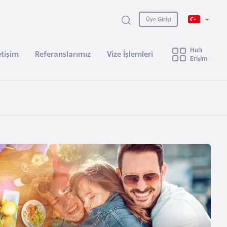
Üye Girişi
Hızlı
etişim
Referanslarımız
Vize İşlemleri
Erişim