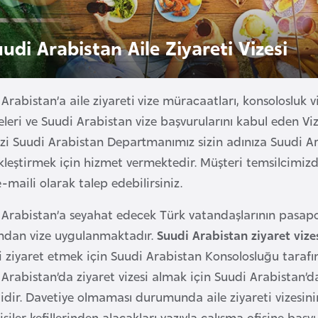
udi Arabistan Aile Ziyareti Vizesi
Arabistan’a aile ziyareti vize müracaatları, konsolosluk v
leri ve Suudi Arabistan vize başvurularını kabul eden Viz
zi Suudi Arabistan Departmanımız sizin adınıza Suudi Ar
leştirmek için hizmet vermektedir. Müşteri temsilcimizden
e-maili olarak talep edebilirsiniz.
 Arabistan’a seyahat edecek Türk vatandaşlarının pasapo
ından vize uygulanmaktadır.
Suudi Arabistan ziyaret vize
ri ziyaret etmek için Suudi Arabistan Konsolosluğu taraf
Arabistan’da ziyaret vizesi almak için Suudi Arabistan’d
lidir. Davetiye olmaması durumunda aile ziyareti vizesin
işiler kefillerinden alacakları yazıyla çalışma ofisine baş