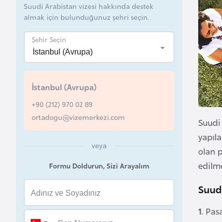
Suudi Arabistan vizesi hakkında destek
B
almak için bulunduğunuz şehri seçin.
e
Şehir Seçin
l
a
r
u
İstanbul (Avrupa)
s
+90 (212) 970 02 89
ortadogu@vizemerkezi.com
Suudi 
B
e
yapıla
veya
l
olan 
ç
edilm
Formu Doldurun, Sizi Arayalım
i
Suud 
k
a
1
. Pas