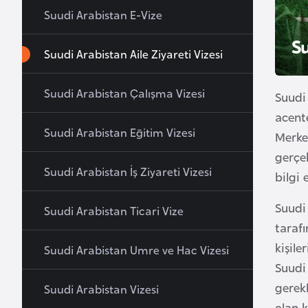
u
Suudi Arabistan E-Vize
r
Su
y
Suudi Arabistan Aile Ziyareti Vizesi
a
Suudi Arabistan Çalışma Vizesi
Suudi 
A
acente
z
Suudi Arabistan Eğitim Vizesi
Merke
e
gerçek
r
Suudi Arabistan İş Ziyareti Vizesi
bilgi 
b
a
Suudi
Suudi Arabistan Ticari Vize
y
taraf
c
kişile
a
Suudi Arabistan Umre ve Hac Vizesi
Suudi 
n
gerek
Suudi Arabistan Vizesi
olan k
B