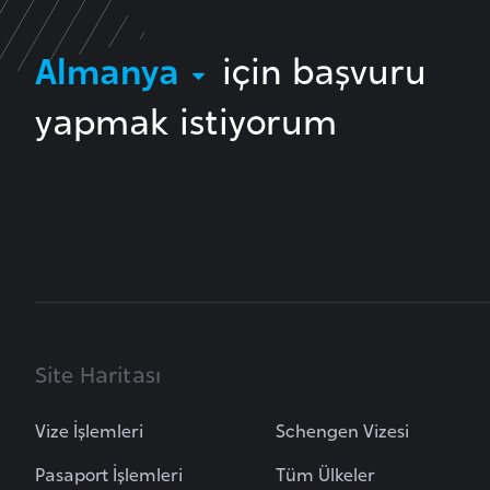
u
m
Almanya
için başvuru
h
u
yapmak istiyorum
r
i
y
e
t
i
C
e
Site Haritası
z
a
Vize İşlemleri
Schengen Vizesi
y
i
Pasaport İşlemleri
Tüm Ülkeler