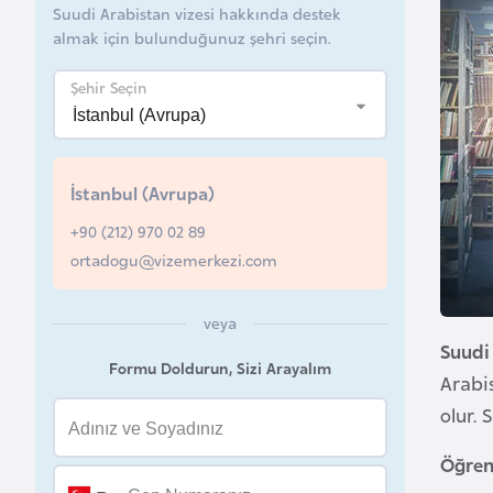
Suudi Arabistan vizesi hakkında destek
B
almak için bulunduğunuz şehri seçin.
e
Şehir Seçin
l
a
r
u
İstanbul (Avrupa)
s
+90 (212) 970 02 89
ortadogu@vizemerkezi.com
B
e
veya
l
Suudi
ç
Formu Doldurun, Sizi Arayalım
Arabis
i
olur. 
k
a
Öğrenc