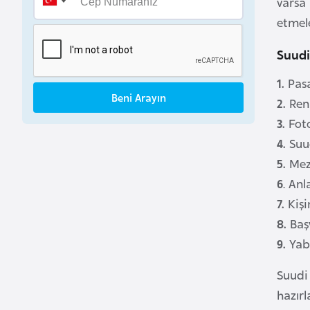
varsa 
B
etmele
e
n
Suudi
i
1.
Pasap
n
Beni Arayın
2.
Renk
3.
Foto
B
o
4.
Suu
s
5.
Mez
n
6
. An
a
7.
Kişi
H
8.
Baş
e
9.
Yaba
r
s
Suudi 
e
hazırl
k