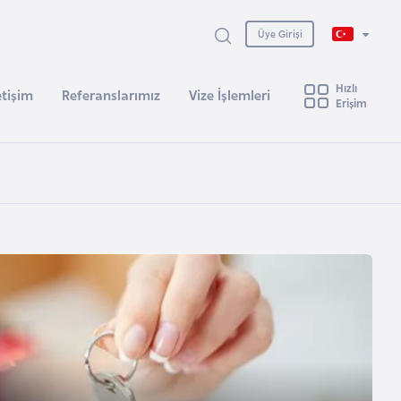
Üye Girişi
Hızlı
etişim
Referanslarımız
Vize İşlemleri
Erişim