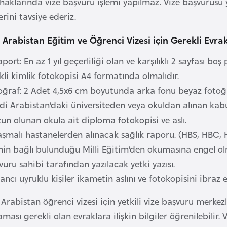
haklarında vize başvuru işlemi yapılmaz. Vize başvurusu y
rini tavsiye ederiz.
 Arabistan Eğitim ve Öğrenci Vizesi için Gerekli Evra
ort: En az 1 yıl geçerliliği olan ve karşılıklı 2 sayfası boş
li kimlik fotokopisi A4 formatında olmalıdır.
ğraf: 2 Adet 4,5x6 cm boyutunda arka fonu beyaz fotoğr
di Arabistan’daki üniversiteden veya okuldan alınan kabu
un olunan okula ait diploma fotokopisi ve aslı.
laşmalı hastanelerden alınacak sağlık raporu. (HBS, HBC, 
nin bağlı bulunduğu Milli Eğitim’den okumasına engel ol
vuru sahibi tarafından yazılacak yetki yazısı.
ncı uyruklu kişiler ikametin aslını ve fotokopisini ibraz e
Arabistan öğrenci vizesi için yetkili vize başvuru merkez
aması gerekli olan evraklara ilişkin bilgiler öğrenilebilir