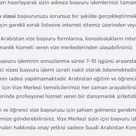
arı hazırlayarak sizin adınıza başvuru işlemlerinizi tam
 vizesi
başvurunuzu sorunsuz bir şekilde gerçekleştirmek i
için gerekli evrak listesine internet sitemiz üzerinden vey
Arabistan vize başvuru formlarına, konsoloslukların inte
anlık hizmeti veren vize merkezlerinden ulaşabilirsiniz.
başvuru işleminin sonuçlanma süresi 7-10 işgünü arasınd
ci vizesi başvuru işlemi ücreti nakit olarak ödenmektedi
nin iadesi yapılmamaktadır. Arabistan eğitim ve öğrenci v
için Vize Merkezi temsilcilerimizi her zaman arayabilirsi
erinde profesyonel hizmet veren bir danışmanlık şirketidi
 ve öğrenci vize başvurusu için şahsen gelmeniz gerekmez. 
mize gönderebilirsiniz. Vize Merkezi sizin için başvuru iş
uları hakkında onay yetkisi sadece Suudi Arabistan Konso