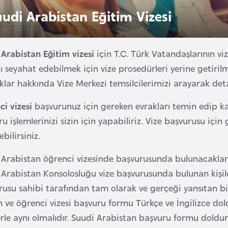
uudi Arabistan Eğitim Vizesi
 Arabistan Eğitim vizesi
için T.C. Türk Vatandaşlarının v
 seyahat edebilmek için vize prosedürleri yerine getirilme
ıklar hakkında Vize Merkezi temsilcilerimizi arayarak detay
i vizesi
başvurunuz için gereken evrakları temin edip 
u işlemlerinizi sizin için yapabiliriz. Vize başvurusu için
bilirsiniz.
 Arabistan öğrenci vizesinde başvurusunda bulunacaklar
Arabistan Konsolosluğu vize başvurusunda bulunan kişiler
usu sahibi tarafından tam olarak ve gerçeği yansıtan bil
 ve öğrenci vizesi başvuru formu Türkçe ve İngilizce dol
lerle aynı olmalıdır. Suudi Arabistan başvuru formu dold