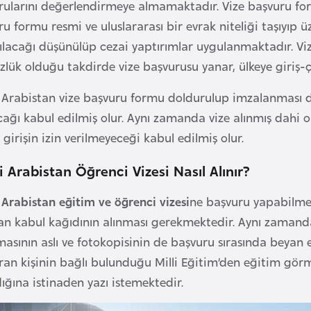
rularını değerlendirmeye almamaktadır. Vize başvuru for
u formu resmi ve uluslararası bir evrak niteliği taşıyıp ü
nılacağı düşünülüp cezai yaptırımlar uygulanmaktadır. V
zlük olduğu takdirde vize başvurusu yanar, ülkeye giriş-çık
 Arabistan vize başvuru formu doldurulup imzalanması 
cağı kabul edilmiş olur. Aynı zamanda vize alınmış dahi o
 girişin izin verilmeyeceği kabul edilmiş olur.
 Arabistan Öğrenci Vizesi Nasıl Alınır?
 Arabistan eğitim ve öğrenci vizesi
ne başvuru yapabilmek
an kabul kağıdının alınması gerekmektedir. Aynı zamand
asının aslı ve fotokopisinin de başvuru sırasında beyan e
ran kişinin bağlı bulunduğu Milli Eğitim’den eğitim gö
ğına istinaden yazı istemektedir.