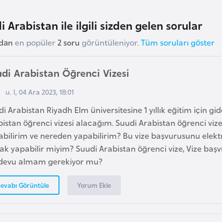
i Arabistan ile ilgili sizden gelen sorular
udan
en popüler
2 soru
görüntüleniyor.
Tüm soruları göster
di Arabistan Öğrenci Vizesi
u. l, 04 Ara 2023, 18:01
i Arabistan Riyadh Elm üniversitesine 1 yıllık eğitim için g
istan öğrenci vizesi alacağım. Suudi Arabistan öğrenci viz
abilirim ve nereden yapabilirim? Bu vize başvurusunu elekt
rak yapabilir miyim? Suudi Arabistan öğrenci vize, Vize ba
devu almam gerekiyor mu?
Yorum Ekle
evabı Görüntüle