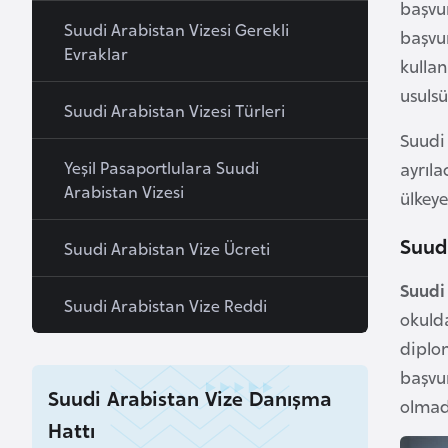
başvu
a
Suudi Arabistan Vizesi Gerekli
başvur
h
Evraklar
kulla
r
usulsü
e
Suudi Arabistan Vizesi Türleri
y
Suudi
n
Yeşil Pasaportlulara Suudi
ayrıla
Arabistan Vizesi
ülkeye
B
a
Suudi
Suudi Arabistan Vize Ücreti
n
Suudi
g
Suudi Arabistan Vize Reddi
okuld
l
a
diplom
d
başvu
Suudi Arabistan Vize Danışma
e
olmadı
ş
Hattı