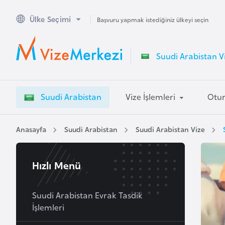
Ülke Seçimi
A
Başvuru yapmak istediğiniz ülkeyi seçin
v
u
Suudi Arabistan Vi
s
t
r
Suudi Arabistan
Vize İşlemleri
Otur
a
l
y
Anasayfa
Suudi Arabistan
Suudi Arabistan Vize
a
Hızlı Menü
A
v
u
Suudi Arabistan Evrak Tasdik
İşlemleri
s
t