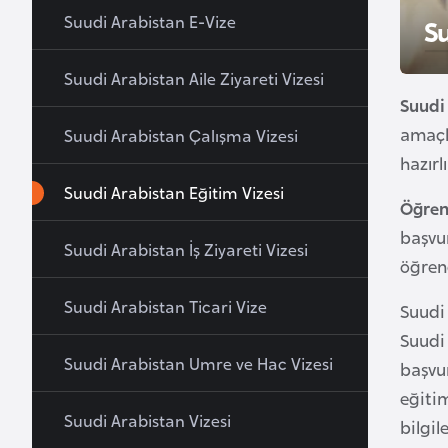
u
Suudi Arabistan E-Vize
S
r
y
Suudi Arabistan Aile Ziyareti Vizesi
a
Suudi
amaçlı
Suudi Arabistan Çalışma Vizesi
A
hazırl
z
Suudi Arabistan Eğitim Vizesi
e
Öğrenc
r
başvur
Suudi Arabistan İş Ziyareti Vizesi
b
öğrene
a
Suudi Arabistan Ticari Vize
Suudi
y
c
Suudi 
a
Suudi Arabistan Umre ve Hac Vizesi
başvur
n
eğitim
Suudi Arabistan Vizesi
bilgi
B