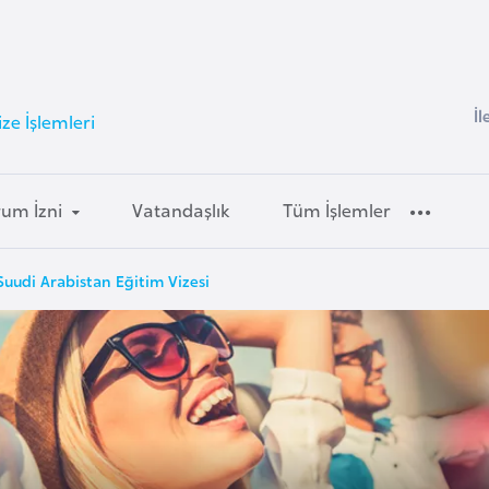
İl
ze İşlemleri
um İzni
Vatandaşlık
Tüm İşlemler
Suudi Arabistan Eğitim Vizesi