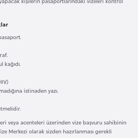
apacak kişilerin pasaportlarındaki vizeleri kontrol
klar
 pasaport.
af.
l kağıdı.
HIV)
madığına istinaden yazı.
tmelidir.
leri veya acenteleri üzerinden vize başvuru sahibinin
. Vize Merkezi olarak sizden hazırlanması gerekli