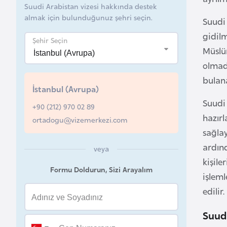
Suudi Arabistan vizesi hakkında destek
B
almak için bulunduğunuz şehri seçin.
Suudi 
e
gidil
Şehir Seçin
l
Müslüm
a
olmad
r
bulana
u
İstanbul (Avrupa)
s
Suudi
+90 (212) 970 02 89
hazırl
ortadogu@vizemerkezi.com
B
sağlay
e
ardın
veya
l
kişile
ç
Formu Doldurun, Sizi Arayalım
işleml
i
edilir.
k
a
Suudi