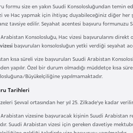
ru formu size en yakın Suudi Konsolosluğundan temin edil
zi ve Hac yapmak için ihtiyaç duyabileceğiniz diğer her ş
nız tavsiye edilir. Seyahat acentesi başvuru formunuzu 
Arabistan Konsolosluğu, Hac vizesi başvurularını direkt 
vizesi
başvuruları konsolosluğun yetki verdiği seyahat acent
tan kısa süreli vize başvuruları Suudi Arabistan Konsolos
den yapılır. Özel bir durum olmadığı müddetçe kısa sürel
losluğuna/Büyükelçiliğine yapılmamaktadır.
ru Tarihleri
zeleri Şevval ortasından her yıl 25. Zilkade'ye kadar verilir
 Arabistan vizesine başvuracak kişinin Suudi Arabistan
ıdır. Suudi Arabistan vizesi için gereken davetiye mektu
lçiliği'ne geldiği takdirde vize başvurusu yapılmalıdır.