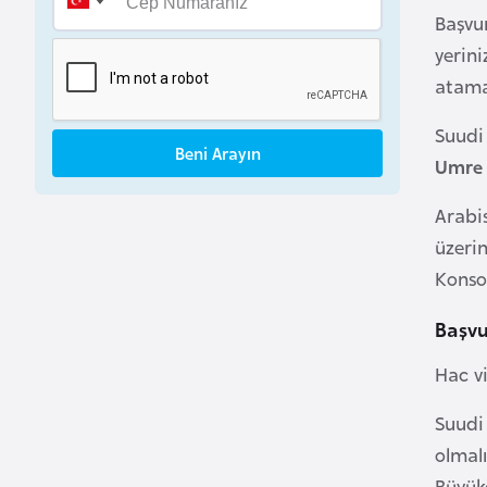
B
Başvu
e
yerini
n
atama
i
n
Suudi 
Beni Arayın
Umre 
B
Arabis
o
üzerin
s
Konso
n
a
Başvu
H
e
Hac vi
r
s
Suudi
e
olmal
k
Büyüke