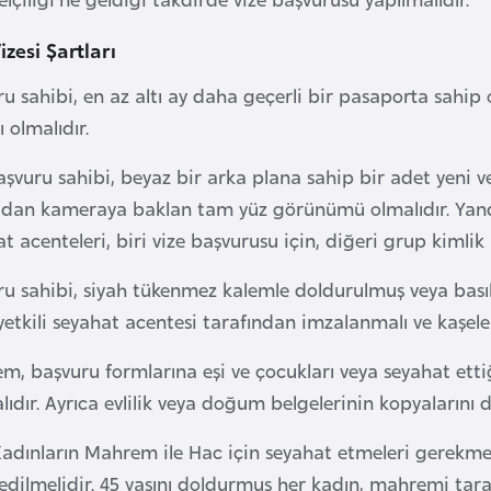
izesi Şartları
u sahibi, en az altı ay daha geçerli bir pasaporta sahip 
ı olmalıdır.
şvuru sahibi, beyaz bir arka plana sahip bir adet yeni ve
dan kameraya baklan tam yüz görünümü olmalıdır. Yanda
t acenteleri, biri vize başvurusu için, diğeri grup kimlik k
ru sahibi, siyah tükenmez kalemle doldurulmuş veya bası
etkili seyahat acentesi tarafından imzalanmalı ve kaşele
, başvuru formlarına eşi ve çocukları veya seyahat ettiğ
ıdır. Ayrıca evlilik veya doğum belgelerinin kopyalarını d
adınların Mahrem ile Hac için seyahat etmeleri gerekmekt
edilmelidir. 45 yaşını doldurmuş her kadın, mahremi tara