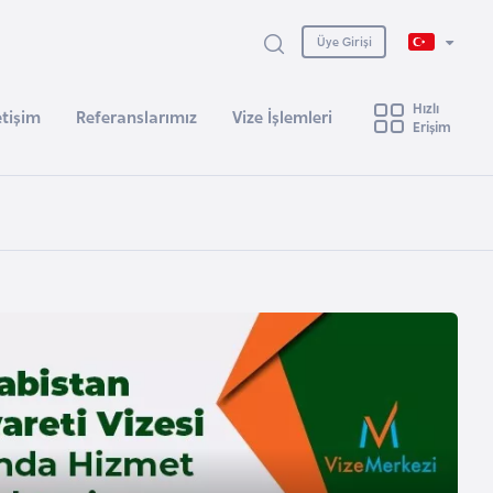
Üye Girişi
Hızlı
etişim
Referanslarımız
Vize İşlemleri
Erişim