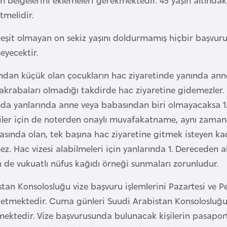
etmelidir.
eşit olmayan on sekiz yaşını doldurmamış hiçbir başvuru 
eyecektir.
ından küçük olan çocukların hac ziyaretinde yanında anne
akrabaları olmadığı takdirde hac ziyaretine gidemezler. E
ında yanlarında anne veya babasından biri olmayacaksa 1.
iler için de noterden onaylı muvafakatname, aynı zamanda
asında olan, tek başına hac ziyaretine gitmek isteyen ka
ez. Hac vizesi alabilmeleri için yanlarında 1. Dereceden a
n de vukuatlı nüfus kağıdı örneği sunmaları zorunludur.
tan Konsolosluğu vize başvuru işlemlerini Pazartesi ve P
 etmektedir. Cuma günleri Suudi Arabistan Konsolosluğu’n
ktedir. Vize başvurusunda bulunacak kişilerin pasaportların