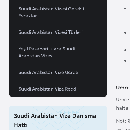
a
Suudi Arabistan Vizesi Gerekli
h
Evraklar
r
e
Suudi Arabistan Vizesi Türleri
y
n
Yeşil Pasaportlulara Suudi
Arabistan Vizesi
B
a
Suudi Arabistan Vize Ücreti
n
g
Umre 
Suudi Arabistan Vize Reddi
l
Umre v
a
d
hafta
Suudi Arabistan Vize Danışma
e
Not: 
ş
Hattı
ayrıl