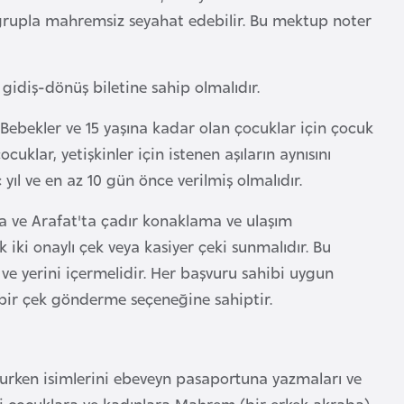
 grupla mahremsiz seyahat edebilir. Bu mektup noter
gidiş-dönüş biletine sahip olmalıdır.
 Bebekler ve 15 yaşına kadar olan çocuklar için çocuk
cuklar, yetişkinler için istenen aşıların aynısını
 yıl ve en az 10 gün önce verilmiş olmalıdır.
na ve Arafat'ta çadır konaklama ve ulaşım
k iki onaylı çek veya kasiyer çeki sunmalıdır. Bu
i ve yerini içermelidir. Her başvuru sahibi uygun
n bir çek gönderme seçeneğine sahiptir.
nurken isimlerini ebeveyn pasaportuna yazmaları ve
ki çocuklara ve kadınlara Mahrem (bir erkek akraba)