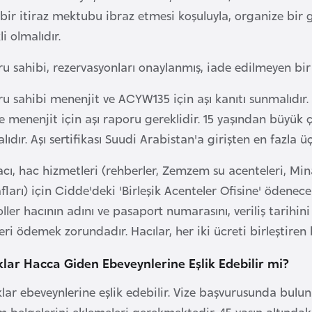
 bir itiraz mektubu ibraz etmesi koşuluyla, organize bir
li olmalıdır.
u sahibi, rezervasyonları onaylanmış, iade edilmeyen bir 
u sahibi menenjit ve ACYW135 için aşı kanıtı sunmalıdır.
ve menenjit için aşı raporu gereklidir. 15 yaşından büyük ço
ıdır. Aşı sertifikası Suudi Arabistan'a girişten en fazla üç
acı, hac hizmetleri (rehberler, Zemzem su acenteleri, Mi
ları) için Cidde'deki 'Birleşik Acenteler Ofisine' ödenece
ller hacının adını ve pasaport numarasını, veriliş tarihin
eri ödemek zorundadır. Hacılar, her iki ücreti birleştire
lar Hacca Giden Ebeveynlerine E
ş
lik Edebilir mi?
lar ebeveynlerine eşlik edebilir. Vize başvurusunda bulu
 belgelerini eklemeleri gerekmektedir. 45 yaşın altında