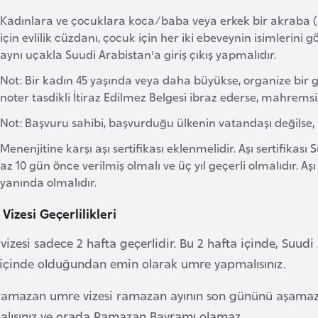
Kadınlara ve çocuklara koca/baba veya erkek bir akraba (Mahr
için evlilik cüzdanı, çocuk için her iki ebeveynin isimlerin
aynı uçakla Suudi Arabistan'a giriş çıkış yapmalıdır.
Not: Bir kadın 45 yaşında veya daha büyükse, organize bir
noter tasdikli İtiraz Edilmez Belgesi ibraz ederse, mahremsiz 
Not: Başvuru sahibi, başvurduğu ülkenin vatandaşı değilse, b
Menenjitine karşı aşı sertifikası eklenmelidir. Aşı sertifikası
az 10 gün önce verilmiş olmalı ve üç yıl geçerli olmalıdır. Aş
yanında olmalıdır.
Vizesi Geçerlilikleri
izesi sadece 2 hafta geçerlidir. Bu 2 hafta içinde, Suudi A
 içinde olduğundan emin olarak umre yapmalısınız.
Ramazan umre vizesi ramazan ayının son gününü aşamaz
malısınız ve orada Ramazan Bayramı olamaz.