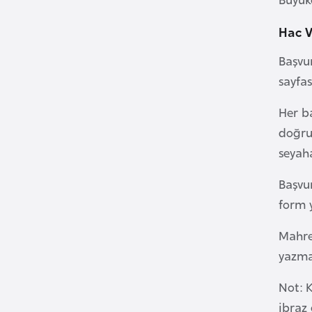
Hac V
B
u
Başvur
l
sayfas
g
a
Her ba
r
doğru
i
seyaha
s
t
Başvu
a
form y
n
Mahrem
yazmal
B
u
Not: K
r
ibraz 
k