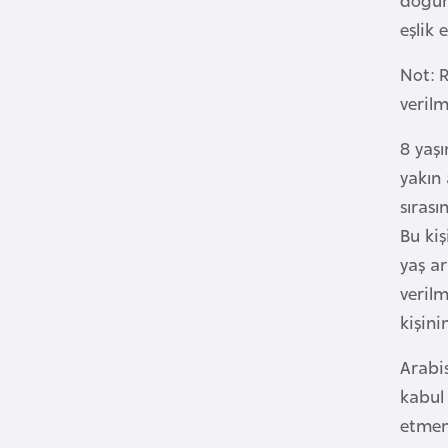
u
eşlik 
m
h
Not: R
u
verilm
r
i
8 yaş
y
yakın 
e
sıras
t
Bu kiş
i
yaş ar
verilm
C
kişini
e
z
Arabis
a
kabul
y
etmeme
i