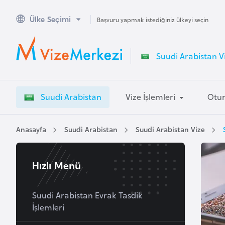
Ülke Seçimi
A
Başvuru yapmak istediğiniz ülkeyi seçin
v
u
Suudi Arabistan Vi
s
t
r
Suudi Arabistan
Vize İşlemleri
Otur
a
l
y
Anasayfa
Suudi Arabistan
Suudi Arabistan Vize
a
Hızlı Menü
A
v
u
Suudi Arabistan Evrak Tasdik
İşlemleri
s
t