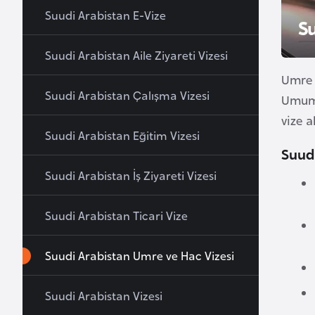
u
Suudi Arabistan E-Vize
S
r
y
Suudi Arabistan Aile Ziyareti Vizesi
a
Umre v
Suudi Arabistan Çalışma Vizesi
Umuma
A
vize a
z
Suudi Arabistan Eğitim Vizesi
e
Suudi
r
Suudi Arabistan İş Ziyareti Vizesi
b
a
Suudi Arabistan Ticari Vize
y
c
a
Suudi Arabistan Umre ve Hac Vizesi
n
Suudi Arabistan Vizesi
B