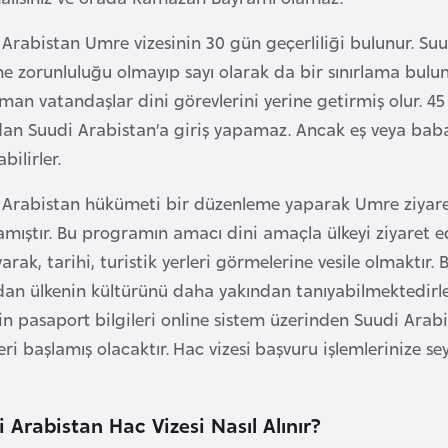
Arabistan Umre vizesinin 30 gün geçerliliği bulunur. Suud
me zorunluluğu olmayıp sayı olarak da bir sınırlama bulu
an vatandaşlar dini görevlerini yerine getirmiş olur. 45 
an Suudi Arabistan’a giriş yapamaz. Ancak eş veya baba e
bilirler.
 Arabistan hükümeti bir düzenleme yaparak Umre ziyare
amıştır. Bu programın amacı dini amaçla ülkeyi ziyaret ed
arak, tarihi, turistik yerleri görmelerine vesile olmaktı
dan ülkenin kültürünü daha yakından tanıyabilmektedirler
rin pasaport bilgileri online sistem üzerinden Suudi Arabis
eri başlamış olacaktır. Hac vizesi başvuru işlemlerinize s
 Arabistan Hac Vizesi Nasıl Alınır?