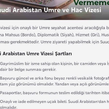
uudi Arabistan Umre ve Hac Vizesi
izesi için onaylı bir Umre seyahat acentesi aracılığıyla 
 Mahsus (Bordo), Diplomatik (Siyah), Hizmet (Gri), Husus
lması gerekmektedir. Umre ziyareti yapabilmek için Suudi
 Arabistan Umre Vizesi Şartları
Gayrimüslim bir isme sahip olan kişinin, bir camiden vey
dair bir belge sunması gerekir.
Başvuru güncel ve arka fonu beyaz renkli vesikalık fotoğr
tam yüz görünümü olmalıdır. Yandan veya açılı görünümle
Pasaportlar, başvuru formunun teslim edildiği tarihten itiba
Onaylı ve iade edilmeyen uçak bileti. Suudi Arabistan'dan ha
olmalıdır.