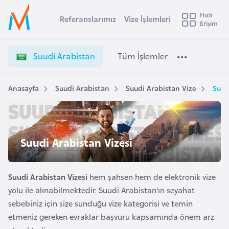
u
Hızlı
s
Referanslarımız
Vize İşlemleri
Başvuru yapmak istediğiniz ülkeyi seçin
Erişim
S
İ
Üye
t
Ülke Seçimi
u
Girişi
r
u
l
Suudi Arabistan
Tüm İşlemler
a
d
l
e
i
y
A
Anasayfa
Suudi Arabistan
Suudi Arabistan Vize
Suud
t
a
r
a
i
b
A
i
ş
Suudi Arabistan Vizesi
v
s
u
i
t
s
a
Suudi Arabistan Vizesi
hem şahsen hem de elektronik vize
m
t
n
yolu ile alınabilmektedir. Suudi Arabistan’ın seyahat
u
V
sebebiniz için size sunduğu vize kategorisi ve temin
r
i
etmeniz gereken evraklar başvuru kapsamında önem arz
y
z