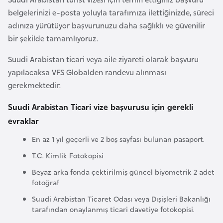
a
belgelerinizi e-posta yoluyla tarafımıza ilettiğinizde, süreci
r
adınıza yürütüyor başvurunuzu daha sağlıklı ve güvenilir
u
bir şekilde tamamlıyoruz.
s
Suudi Arabistan ticari veya aile ziyareti olarak başvuru
yapılacaksa VFS Globalden randevu alınması
B
gerekmektedir.
e
l
Suudi Arabistan Ticari vize başvurusu için gerekli
ç
evraklar
i
En az 1 yıl geçerli ve 2 boş sayfası bulunan pasaport.
k
T.C. Kimlik Fotokopisi
a
Beyaz arka fonda çektirilmiş güncel biyometrik 2 adet
fotoğraf
B
Suudi Arabistan Ticaret Odası veya Dışişleri Bakanlığı
e
tarafından onaylanmış ticari davetiye fotokopisi.
n