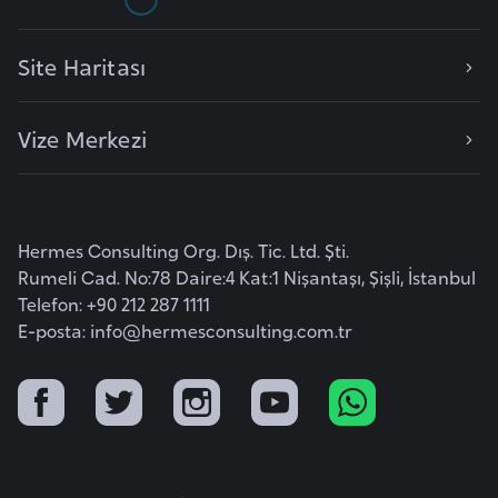
r
i
Site Haritası
y
e
Vize Merkezi
t
i
C
Hermes Consulting Org. Dış. Tic. Ltd. Şti.
e
Rumeli Cad. No:78 Daire:4 Kat:1 Nişantaşı, Şişli, İstanbul
z
Telefon: +90 212 287 1111
a
E-posta:
info@hermesconsulting.com.tr
y
i
r
C