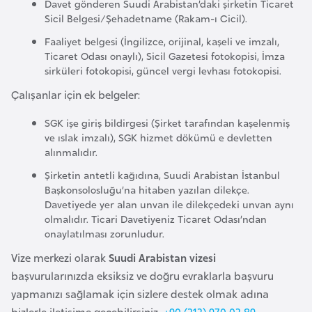
Davet gönderen Suudi Arabistan’daki şirketin Ticaret
i
Sicil Belgesi/Şehadetname (Rakam-ı Cicil).
n
Faaliyet belgesi (İngilizce, orijinal, kaşeli ve imzalı,
Ticaret Odası onaylı), Sicil Gazetesi fotokopisi, İmza
B
sirküleri fotokopisi, güncel vergi levhası fotokopisi.
o
Çalışanlar için ek belgeler:
s
n
SGK işe giriş bildirgesi (Şirket tarafından kaşelenmiş
a
ve ıslak imzalı), SGK hizmet dökümü e devletten
alınmalıdır.
H
e
Şirketin antetli kağıdına, Suudi Arabistan İstanbul
Başkonsolosluğu’na hitaben yazılan dilekçe.
r
Davetiyede yer alan unvan ile dilekçedeki unvan aynı
s
olmalıdır. Ticari Davetiyeniz Ticaret Odası’ndan
e
onaylatılması zorunludur.
k
Vize merkezi olarak
Suudi Arabistan vizesi
başvurularınızda eksiksiz ve doğru evraklarla başvuru
B
yapmanızı sağlamak için sizlere destek olmak adına
u
bizlerle iletişime geçebilirsiniz.
+90 (212) 970 02 89