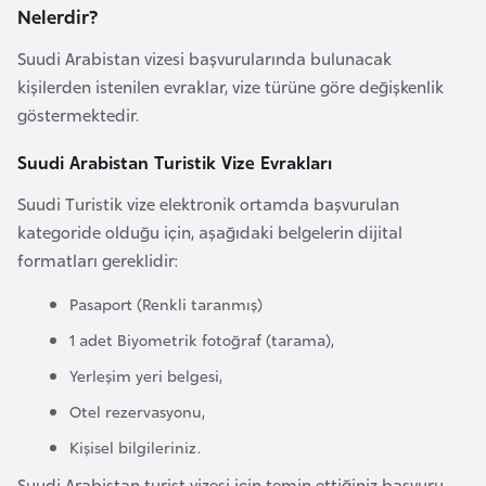
Nelerdir?
e
y
Suudi Arabistan vizesi başvurularında bulunacak
n
kişilerden istenilen evraklar, vize türüne göre değişkenlik
göstermektedir.
B
Suudi Arabistan Turistik Vize Evrakları
a
n
Suudi Turistik vize elektronik ortamda başvurulan
g
kategoride olduğu için, aşağıdaki belgelerin dijital
l
formatları gereklidir:
a
Pasaport (Renkli taranmış)
d
e
1 adet Biyometrik fotoğraf (tarama),
ş
Yerleşim yeri belgesi,
Otel rezervasyonu,
B
Kişisel bilgileriniz.
e
l
Suudi Arabistan turist vizesi için temin ettiğiniz başvuru