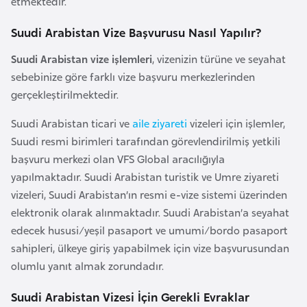
etmektedir.
a
e
İ
Suudi Arabistan Vize Başvurusu Nasıl Yapılır?
ş
A
l
Suudi Arabistan vize işlemleri
, vizenizin türüne ve seyahat
z
e
sebebinize göre farklı vize başvuru merkezlerinden
e
m
gerçekleştirilmektedir.
r
l
b
e
Suudi Arabistan ticari ve
aile ziyareti
vizeleri için işlemler,
a
r
Suudi resmi birimleri tarafından görevlendirilmiş yetkili
y
i
başvuru merkezi olan VFS Global aracılığıyla
c
yapılmaktadır. Suudi Arabistan turistik ve Umre ziyareti
a
vizeleri, Suudi Arabistan’ın resmi e-vize sistemi üzerinden
n
elektronik olarak alınmaktadır. Suudi Arabistan’a seyahat
edecek hususi/yeşil pasaport ve umumi/bordo pasaport
B
sahipleri, ülkeye giriş yapabilmek için vize başvurusundan
a
olumlu yanıt almak zorundadır.
h
Suudi Arabistan Vizesi İçin Gerekli Evraklar
r