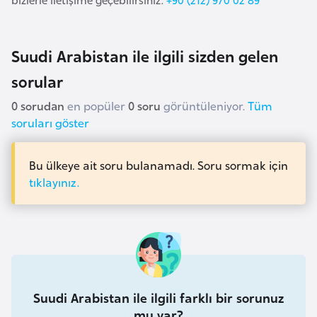
l
g
a
Suudi Arabistan ile ilgili sizden gelen
r
sorular
i
s
0 sorudan
en popüler
0 soru
görüntüleniyor.
Tüm
t
soruları göster
a
n
Bu ülkeye ait soru bulanamadı. Soru sormak için
tıklayınız.
B
u
r
k
i
n
Suudi Arabistan ile ilgili farklı bir sorunuz
a
mu var?