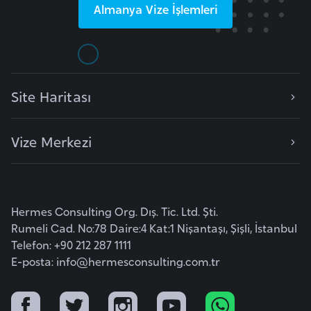
Almanya
Vize İşlemleri
l
g
a
r
i
Site Haritası
s
t
a
Vize Merkezi
n
B
Hermes Consulting Org. Dış. Tic. Ltd. Şti.
u
Rumeli Cad. No:78 Daire:4 Kat:1 Nişantaşı, Şişli, İstanbul
r
Telefon: +90 212 287 1111
k
E-posta:
info@hermesconsulting.com.tr
i
n
a