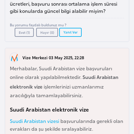
a
e
ücretleri, başvuru sonrası ortalama işlem süresi
İ
gibi konularda güncel bilgi alabilir miyim?
ş
A
l
Bu yorumu faydalı buldunuz mu ?
z
e
Yanıt Ver
Evet (
1
)
Hayır (
0
)
e
m
r
l
b
e
Vize Merkezi 03 May 2025, 22:28
a
r
y
i
Merhabalar, Suudi Arabistan vize başvuruları
c
online olarak yapılabilmektedir.
Suudi Arabistan
a
elektronik vize
işlemlerinizi uzmanlarımız
n
aracılığıyla tamamlayabilirsiniz.
B
Suudi Arabistan elektronik vize
a
Suudi Arabistan vizesi
başvurularında gerekli olan
h
evrakları da şu şekilde sıralayabiliriz.
r