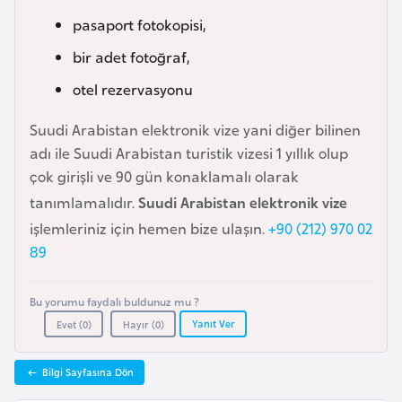
e
pasaport fotokopisi,
y
bir adet fotoğraf,
n
otel rezervasyonu
B
Suudi Arabistan elektronik vize yani diğer bilinen
a
adı ile Suudi Arabistan turistik vizesi 1 yıllık olup
n
çok girişli ve 90 gün konaklamalı olarak
g
tanımlamalıdır.
Suudi Arabistan elektronik vize
l
işlemleriniz için hemen bize ulaşın.
+90 (212) 970 02
a
89
d
e
ş
Bu yorumu faydalı buldunuz mu ?
Yanıt Ver
Evet (
0
)
Hayır (
0
)
B
Bilgi Sayfasına Dön
e
l