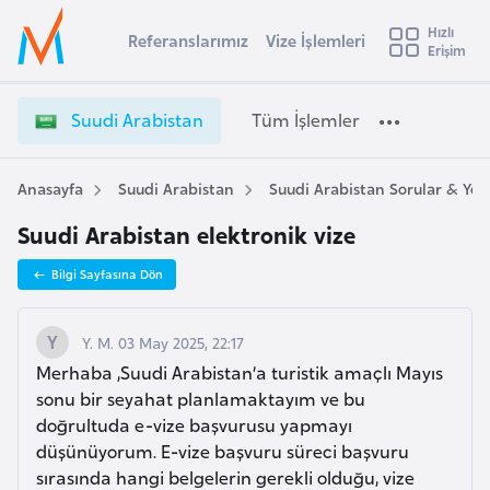
u
Hızlı
s
Referanslarımız
Vize İşlemleri
Başvuru yapmak istediğiniz ülkeyi seçin
Erişim
S
İ
Üye
t
Ülke Seçimi
u
Girişi
r
u
l
Suudi Arabistan
Tüm İşlemler
a
d
l
e
i
y
A
Anasayfa
Suudi Arabistan
Suudi Arabistan Sorular & Yo
t
a
r
Suudi Arabistan elektronik vize
a
i
b
A
Bilgi Sayfasına Dön
i
ş
v
s
u
i
t
Y. M. 03 May 2025, 22:17
s
a
Merhaba ,Suudi Arabistan’a turistik amaçlı Mayıs
m
t
n
sonu bir seyahat planlamaktayım ve bu
u
V
doğrultuda e-vize başvurusu yapmayı
r
i
düşünüyorum. E-vize başvuru süreci başvuru
y
z
sırasında hangi belgelerin gerekli olduğu, vize