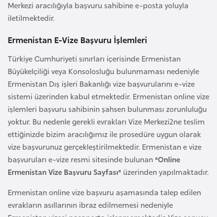
Merkezi aracılığıyla başvuru sahibine e-posta yoluyla
e
iletilmektedir.
y
n
Ermenistan E-Vize Başvuru İşlemleri
Türkiye Cumhuriyeti sınırları içerisinde Ermenistan
B
Büyükelçiliği veya Konsolosluğu bulunmaması nedeniyle
a
Ermenistan Dış işleri Bakanlığı vize başvurularını e-vize
n
sistemi üzerinden kabul etmektedir. Ermenistan online vize
g
işlemleri başvuru sahibinin şahsen bulunması zorunluluğu
l
yoktur. Bu nedenle gerekli evrakları Vize Merkezi2ne teslim
a
ettiğinizde bizim aracılığımız ile prosedüre uygun olarak
d
vize başvurunuz gerçekleştirilmektedir. Ermenistan e vize
e
başvuruları e-vize resmi sitesinde bulunan
"Online
ş
Ermenistan Vize Başvuru Sayfası"
üzerinden yapılmaktadır.
B
Ermenistan online vize başvuru aşamasında talep edilen
e
evrakların asıllarının ibraz edilmemesi nedeniyle
l