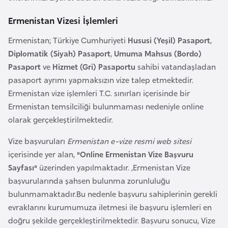
a
e
m
Ermenistan Vizesi İşlemleri
l
A
Ermenistan; Türkiye Cumhuriyeti
Hususi (Yeşil) Pasaport
,
e
z
r
Diplomatik (Siyah) Pasaport
,
Umuma Mahsus (Bordo)
e
i
Pasaport
ve
Hizmet (Gri) Pasaportu
sahibi vatandaşladan
r
pasaport ayrımı yapmaksızın vize talep etmektedir.
b
Ermenistan vize işlemleri T.C. sınırları içerisinde bir
a
Ermenistan temsilciliği bulunmaması nedeniyle online
y
olarak gerçekleştirilmektedir.
c
a
Vize başvuruları
Ermenistan e-vize resmi web sitesi
n
içerisinde yer alan,
"Online Ermenistan Vize Başvuru
Sayfası"
üzerinden yapılmaktadır. ,Ermenistan Vize
başvurularında şahsen bulunma zorunluluğu
B
bulunmamaktadır.Bu nedenle başvuru sahiplerinin gerekli
a
evraklarını kurumumuza iletmesi ile başvuru işlemleri en
h
doğru şekilde gerçekleştirilmektedir. Başvuru sonucu, Vize
r