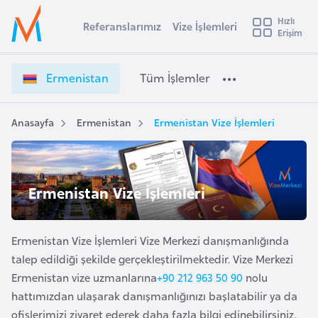
u
Hızlı
s
Referanslarımız
Vize İşlemleri
Başvuru yapmak istediğiniz ülkeyi seçin
Erişim
E
İ
Üye
t
Ülke Seçimi
r
Girişi
r
m
l
Ermenistan
Tüm İşlemler
a
e
l
e
n
y
i
Anasayfa
Ermenistan
Ermenistan Vize İşlemleri
t
a
s
t
i
a
A
n
ş
Ermenistan Vize İşlemleri
v
V
u
i
i
s
z
Ermenistan Vize İşlemleri Vize Merkezi danışmanlığında
m
t
e
talep edildiği şekilde gerçekleştirilmektedir. Vize Merkezi
u
İ
Ermenistan vize uzmanlarına
+90 212 963 50 90
nolu
r
ş
hattımızdan ulaşarak danışmanlığınızı başlatabilir ya da
y
l
ofislerimizi ziyaret ederek daha fazla bilgi edinebilirsiniz.