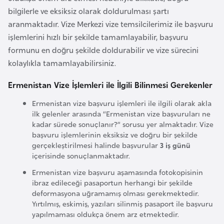
i
bilgilerle ve eksiksiz olarak doldurulması şartı
b
aranmaktadır. Vize Merkezi vize temsilcilerimiz ile başvuru
u
işlemlerini hızlı bir şekilde tamamlayabilir, başvuru
t
formunu en doğru şekilde doldurabilir ve vize sürecini
i
kolaylıkla tamamlayabilirsiniz.
Ç
Ermenistan Vize İşlemleri ile İlgili Bilinmesi Gerekenler
i
Ermenistan vize başvuru işlemleri ile ilgili olarak akla
n
ilk gelenler arasında “Ermenistan vize başvuruları ne
kadar sürede sonuçlanır?” sorusu yer almaktadır. Vize
başvuru işlemlerinin eksiksiz ve doğru bir şekilde
D
gerçekleştirilmesi halinde başvurular
3 iş günü
a
içerisinde sonuçlanmaktadır.
n
Ermenistan vize başvuru aşamasında fotokopisinin
i
ibraz edileceği pasaportun herhangi bir şekilde
m
deformasyona uğramamış olması gerekmektedir.
Yırtılmış, eskimiş, yazıları silinmiş pasaport ile başvuru
a
yapılmaması oldukça önem arz etmektedir.
r