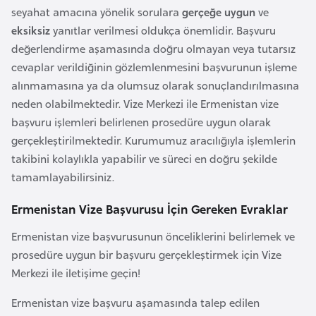
i
seyahat amacına yönelik sorulara
gerçeğe uygun
ve
n
eksiksiz
yanıtlar verilmesi oldukça önemlidir. Başvuru
değerlendirme aşamasında doğru olmayan veya tutarsız
B
cevaplar verildiğinin gözlemlenmesini başvurunun işleme
o
alınmamasına ya da olumsuz olarak sonuçlandırılmasına
s
neden olabilmektedir. Vize Merkezi ile Ermenistan vize
n
başvuru işlemleri belirlenen prosedüre uygun olarak
a
gerçekleştirilmektedir. Kurumumuz aracılığıyla işlemlerin
H
takibini kolaylıkla yapabilir ve süreci en doğru şekilde
e
tamamlayabilirsiniz.
r
Ermenistan Vize Başvurusu İçin Gereken Evraklar
s
e
Ermenistan vize başvurusunun önceliklerini belirlemek ve
k
prosedüre uygun bir başvuru gerçekleştirmek için Vize
Merkezi ile iletişime geçin!
B
Ermenistan vize başvuru aşamasında talep edilen
u