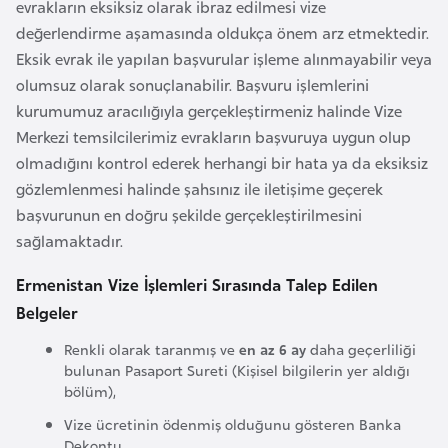
evrakların eksiksiz olarak ibraz edilmesi vize
l
değerlendirme aşamasında oldukça önem arz etmektedir.
g
Eksik evrak ile yapılan başvurular işleme alınmayabilir veya
a
olumsuz olarak sonuçlanabilir. Başvuru işlemlerini
r
kurumumuz aracılığıyla gerçekleştirmeniz halinde Vize
i
Merkezi temsilcilerimiz evrakların başvuruya uygun olup
s
olmadığını kontrol ederek herhangi bir hata ya da eksiksiz
t
gözlemlenmesi halinde şahsınız ile iletişime geçerek
a
başvurunun en doğru şekilde gerçekleştirilmesini
n
sağlamaktadır.
B
Ermenistan Vize İşlemleri Sırasında Talep Edilen
u
Belgeler
r
Renkli olarak taranmış ve
en az 6 ay
daha geçerliliği
k
bulunan Pasaport Sureti (Kişisel bilgilerin yer aldığı
i
bölüm),
n
Vize ücretinin ödenmiş olduğunu gösteren Banka
a
Dekontu,