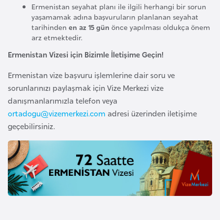
k
Ermenistan seyahat planı ile ilgili herhangi bir sorun
yaşamamak adına başvuruların planlanan seyahat
a
tarihinden
en az 15 gün
önce yapılması oldukça önem
arz etmektedir.
D
Ermenistan Vizesi için Bizimle İletişime Geçin!
e
m
Ermenistan vize başvuru işlemlerine dair soru ve
o
sorunlarınızı paylaşmak için Vize Merkezi vize
k
danışmanlarımızla telefon veya
r
ortadogu@vizemerkezi.com
adresi üzerinden iletişime
a
geçebilirsiniz.
t
i
k
K
o
n
g