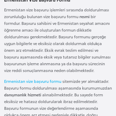
r
Ermenistan vize başvuru işlemleri sırasında doldurulması
i
zorunluluğu bulunan vize başvuru formu
resmi
bir
y
formdur. Başvuru sahibini ve Ermenistan seyahat amacını
e
öğrenme amacı ile oluşturulan formun dikkatle
t
doldurulması gerekmektedir. Başvuru formunu gerçeğe
i
uygun bilgilerle ve eksiksiz olarak doldurmak oldukça
önem arz etmektedir. Eksik evrak teslim edilmesi ve
C
başvuru aşamasında eksik veya tutarsız bilgiler sunulması
e
başvurunun işleme alınmasına ya da başvuru sürecinin
z
vize reddi sonuçlanmasına neden olabilmektedir.
a
Ermenistan vize başvuru formu
sitemizde yer almaktadır.
y
Başvuru formu doldurulması aşamasında kurumumuzdan
i
danışmanlık hizmeti
alınabilmektedir. Bu sayede form
r
eksiksiz ve hatasız doldurularak ibraz edilmektedir.
Başvuru formunun vize değerlendirme aşamasında
C
oldukça önem arz etmesi nedeniyle dikkatle, doğru