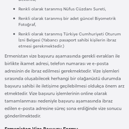
F
Renkli olarak taranmış Nüfus Cüzdanı Sureti,
a
Renkli olarak taranmış bir adet güncel Biyometrik
s
Fotoğraf,
o
Renkli olarak taranmış Türkiye Cumhuriyeti Oturum
İzni Belgesi (Yabancı pasaport sahibi kişilerin ibraz
Ç
etmesi gerekmektedir.)
a
Ermenistan vize başvuru aşamasında gerekli evrakları ile
d
birlikte ikamet adresi, telefon numarası ve e-posta
adresinin de ibraz edilmesi gerekmektedir. Vize işlemleri
Ç
sırasında oluşabilecek herhangi bir olağanüstü durumda
e
başvuru sahibi ile iletişime geçilebilmesi oldukça önem arz
k
etmektedir. Vize başvuru işlemlerinin online olarak
C
tamamlanması nedeniyle başvuru aşamasında ibraz
u
edilen e-posta adresine süreç sona erdiğinde vize sonucu
m
gönderilmektedir.
h
u
Ermenistan Vize Başvuru Formu