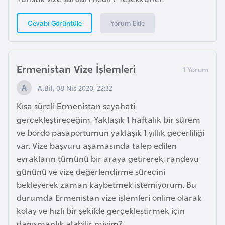
e
Yorum Ekle
Cevabı Görüntüle
n
i
s
t
Ermenistan Vize İşlemleri
a
A.Bil, 08 Nis 2020, 22:32
n
Kısa süreli Ermenistan seyahati
gerçekleştireceğim. Yaklaşık 1 haftalık bir sürem
E
ve bordo pasaportumun yaklaşık 1 yıllık geçerliliği
s
var. Vize başvuru aşamasında talep edilen
t
evrakların tümünü bir araya getirerek, randevu
o
gününü ve vize değerlendirme sürecini
n
bekleyerek zaman kaybetmek istemiyorum. Bu
y
durumda Ermenistan vize işlemleri online olarak
a
kolay ve hızlı bir şekilde gerçekleştirmek için
danışmanlık alabilir miyim?