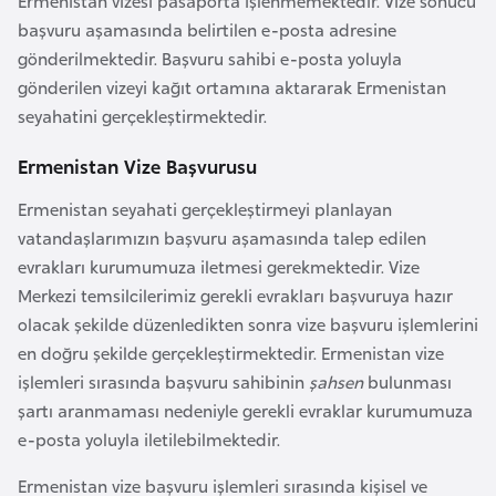
Ermenistan vizesi pasaporta işlenmemektedir. Vize sonucu
a
başvuru aşamasında belirtilen e-posta adresine
r
gönderilmektedir. Başvuru sahibi e-posta yoluyla
u
gönderilen vizeyi kağıt ortamına aktararak Ermenistan
s
seyahatini gerçekleştirmektedir.
Ermenistan Vize Başvurusu
B
e
Ermenistan seyahati gerçekleştirmeyi planlayan
l
vatandaşlarımızın başvuru aşamasında talep edilen
ç
evrakları kurumumuza iletmesi gerekmektedir. Vize
i
Merkezi temsilcilerimiz gerekli evrakları başvuruya hazır
k
olacak şekilde düzenledikten sonra vize başvuru işlemlerini
a
en doğru şekilde gerçekleştirmektedir. Ermenistan vize
işlemleri sırasında başvuru sahibinin
şahsen
bulunması
şartı aranmaması nedeniyle gerekli evraklar kurumumuza
B
e-posta yoluyla iletilebilmektedir.
e
n
Ermenistan vize başvuru işlemleri sırasında kişisel ve