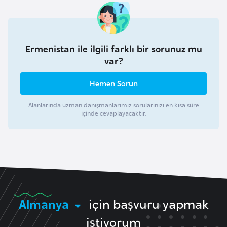
a
h
i
l
Ermenistan ile ilgili farklı bir sorunuz mu
i
var?
Hemen Sorun
F
i
Alanlarında uzman danışmanlarımız sorularınızı en kısa süre
n
içinde cevaplayacaktır.
l
a
n
d
i
y
Almanya
için başvuru yapmak
a
istiyorum