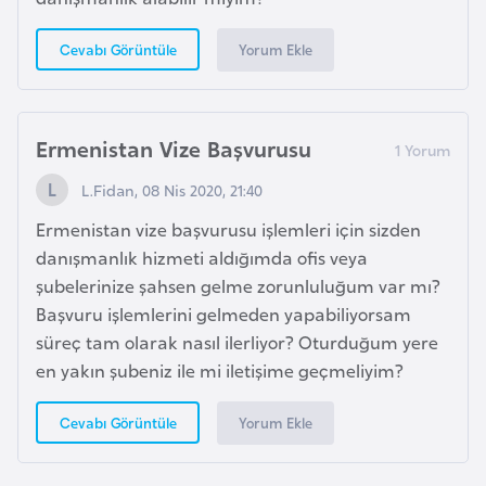
E
t
Yorum Ekle
Cevabı Görüntüle
i
y
o
Ermenistan Vize Başvurusu
p
y
L.Fidan, 08 Nis 2020, 21:40
a
Ermenistan vize başvurusu işlemleri için sizden
danışmanlık hizmeti aldığımda ofis veya
F
şubelerinize şahsen gelme zorunluluğum var mı?
i
Başvuru işlemlerini gelmeden yapabiliyorsam
l
süreç tam olarak nasıl ilerliyor? Oturduğum yere
d
en yakın şubeniz ile mi iletişime geçmeliyim?
i
ş
Yorum Ekle
Cevabı Görüntüle
i
S