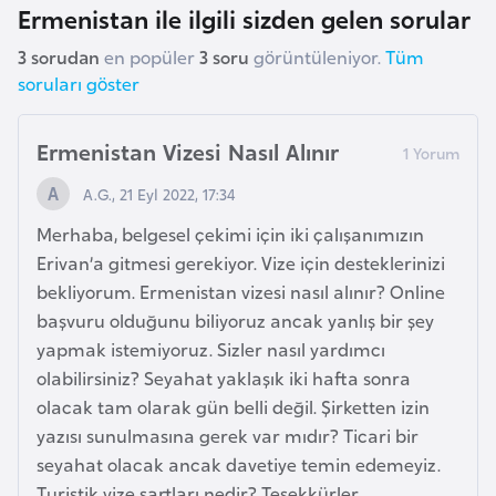
Ermenistan ile ilgili sizden gelen sorular
o
3 sorudan
en popüler
3 soru
görüntüleniyor.
Tüm
B
soruları göster
u
l
Ermenistan Vizesi Nasıl Alınır
g
A.G., 21 Eyl 2022, 17:34
a
r
Merhaba, belgesel çekimi için iki çalışanımızın
i
Erivan’a gitmesi gerekiyor. Vize için desteklerinizi
s
bekliyorum. Ermenistan vizesi nasıl alınır? Online
t
başvuru olduğunu biliyoruz ancak yanlış bir şey
a
yapmak istemiyoruz. Sizler nasıl yardımcı
n
olabilirsiniz? Seyahat yaklaşık iki hafta sonra
olacak tam olarak gün belli değil. Şirketten izin
E
yazısı sunulmasına gerek var mıdır? Ticari bir
r
seyahat olacak ancak davetiye temin edemeyiz.
m
Turistik vize şartları nedir? Teşekkürler.