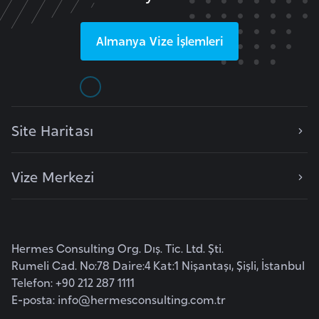
F
r
Almanya
Vize İşlemleri
a
n
s
a
Site Haritası
G
a
Vize Merkezi
b
o
n
Hermes Consulting Org. Dış. Tic. Ltd. Şti.
G
Rumeli Cad. No:78 Daire:4 Kat:1 Nişantaşı, Şişli, İstanbul
a
Telefon: +90 212 287 1111
m
E-posta:
info@hermesconsulting.com.tr
b