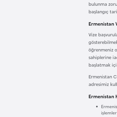
bulunma zorun
başlangıç tari
B
u
Ermenistan V
l
g
Vize başvurul
a
gösterebilmekt
r
öğrenmeniz ol
i
sahiplerine i
s
başlatmak içi
t
a
Ermenistan Cu
n
adresimiz kul
Ermenistan H
B
u
Ermenis
r
işlemle
k