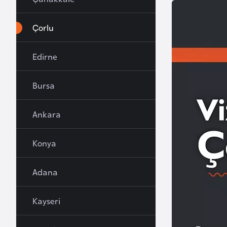
u
r
Çorlu
y
a
Edirne
A
Bursa
z
e
Ankara
r
b
Konya
a
y
c
Adana
a
n
Kayseri
B