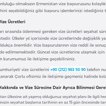
luluğu olmaksızın Ermenistan vize başvurusunu kolaylıkl
hini seçebildiğiniz gibi başvuru işlemlerinizi istediğiniz
ize Ücretleri
arı sırasında ödenmesi gereken vize ücretleri seyahat sür
edir. Ülkeler yıl içerisinde vize ücretlerinde değişiklik y
dukça önemlidir. Vize başvurularının vize reddi ile sonu
ade edilmemektedir. Güncel vize ücretlerine ulaşmak için v
n kurumumuz ile iletişime geçebilirsiniz.
mhuriyeti vize ücretlerini
+90 (212) 963 50 90
telefon n
lanarak Çorlu ofisimiz ile iletişime geçmeniz halinde k
akkında ve Vize Sürecine Dair Ayrıca Bilinmesi Gere
tan ülkesine ait yapmış olduğunuz seyahat planı ile ilgil
rinizin seyahat başlama tarihinin en az 15 gün öncesinde t