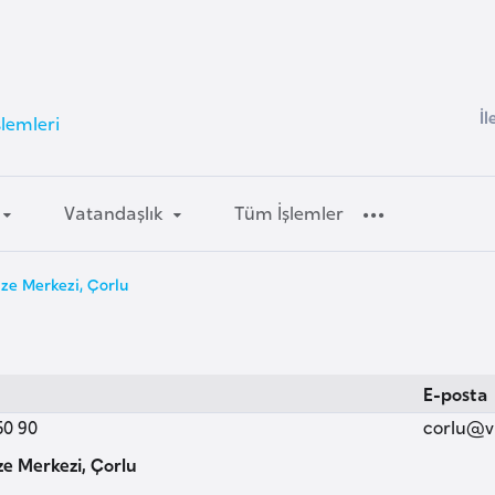
İl
şlemleri
Vatandaşlık
Tüm İşlemler
ze Merkezi, Çorlu
E-posta
50 90
corlu@v
e Merkezi, Çorlu