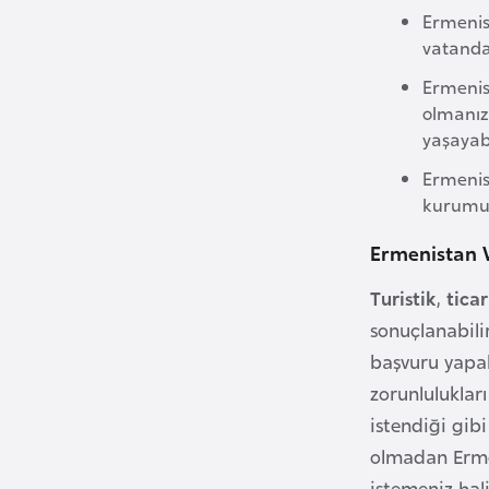
Ermenis
i
vatanda
n
a
Ermenis
F
olmanız 
yaşayabi
a
s
Ermenis
o
kurumumu
Ermenistan V
Ç
a
Turistik
,
ticar
d
sonuçlanabili
başvuru yapabi
Ç
zorunluluklar
e
istendiği gib
k
olmadan Ermeni
C
istemeniz ha