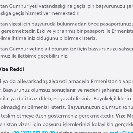
tan Cumhuriyeti vatandaşlığına geçiş için başvurunuzu 
şlığa geçiş hizmeti vermemektedir.
tan vizesi için başvuruda bulunmadan önce pasaportunuzu
gerekmektedir. Eski ve yıpranmış bir pasaport ile Ermenistan
lme ihtimaliniz olduğunu bildirmek isteriz.
tan Cumhuriyetine ait oturum izni için başvurunuzu şahsen
z ile iletişime geçebilirsiniz.
ize Reddi
i
ya da
aile/arkadaş ziyareti
amacıyla Ermenistan’a yapmı
r. Başvurunuz olumsuz sonuçlanır ve nedeni şahsınıza belir
lir ya da itiraz dilekçesi yazabilirsiniz. Büyükelçilikler
ı olmadığını bilmenizi isteriz. Başvurunuzun olumsuz sonuç
i teslim etmeye özen göstermeniz gerekmektedir.
Vize M
stan vizesi için başvuru işlemlerinizi kolaylıkla gerçekleşt
linde
+90 (212) 963 50 90
telefon numaramız ve
corlu@vi