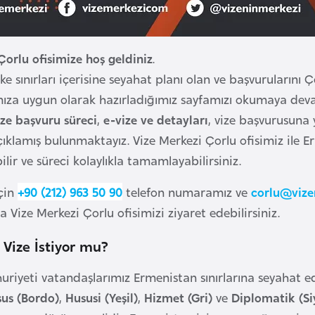
Çorlu ofisimize hoş geldiniz
.
e sınırları içerisine seyahat planı olan ve başvurularını Ç
ıza uygun olarak hazırladığımız sayfamızı okumaya devam 
ze başvuru süreci
,
e-vize ve detayları
, vize başvurusuna 
klamış bulunmaktayız. Vize Merkezi Çorlu ofisimiz ile 
ilir ve süreci kolaylıkla tamamlayabilirsiniz.
için
+90 (212) 963 50 90
telefon numaramız ve
corlu@vize
a Vize Merkezi Çorlu ofisimizi ziyaret edebilirsiniz.
Vize İstiyor mu?
riyeti vatandaşlarımız Ermenistan sınırlarına seyahat e
s (Bordo)
,
Hususi (Yeşil)
,
Hizmet (Gri)
ve
Diplomatik (Si