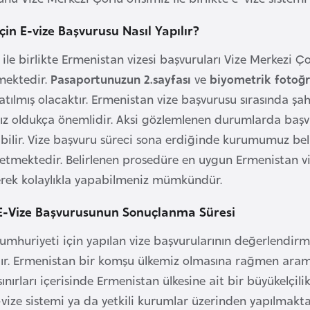
çin E-vize Başvurusu Nasıl Yapılır?
 ile birlikte Ermenistan vizesi başvuruları Vize Merkezi Çorl
lmektedir.
Pasaportunuzun 2.sayfası
ve
biyometrik fotoğr
atılmış olacaktır. Ermenistan vize başvurusu sırasında şah
ız oldukça önemlidir. Aksi gözlemlenen durumlarda başvu
abilir. Vize başvuru süreci sona erdiğinde kurumumuz be
etmektedir. Belirlenen prosedüre en uygun Ermenistan vi
erek kolaylıkla yapabilmeniz mümkündür.
E-Vize Başvurusunun Sonuçlanma Süresi
mhuriyeti için yapılan vize başvurularının değerlendir
. Ermenistan bir komşu ülkemiz olmasına rağmen aramızd
ınırları içerisinde Ermenistan ülkesine ait bir büyükelçi
vize sistemi ya da yetkili kurumlar üzerinden yapılmaktad