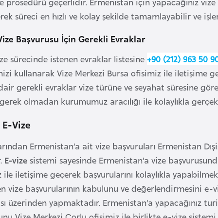
ze prosedürü geçerlidir. Ermenistan için yapacağınız vize 
rek süreci en hızlı ve kolay şekilde tamamlayabilir ve işlem
ize Başvurusu İçin Gerekli Evraklar
ze sürecinde istenen evraklar listesine
+90 (212) 963 50 9
izi kullanarak Vize Merkezi Bursa ofisimiz ile iletişim
air gerekli evraklar vize türüne ve seyahat süresine gör
erek olmadan kurumumuz aracılığı ile kolaylıkla gerçekleş
 E-Vize
larından Ermenistan’a ait vize başvuruları Ermenistan Dışi
r.
E-vize
sistemi sayesinde Ermenistan’a vize başvurusun
 ile iletişime geçerek başvurularını kolaylıkla yapabilme
len vize başvurularının kabulunu ve değerlendirmesini e-v
sı üzerinden yapmaktadır. Ermenistan’a yapacağınız turist
nu Vize Merkezi Çorlu ofisimiz ile birlikte e-vize sistemi 