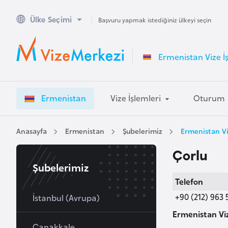
Ülke Seçimi
A
Başvuru yapmak istediğiniz ülkeyi seçin
v
u
Ermenistan Vize İ
s
t
r
Ermenistan
Vize İşlemleri
Oturum
a
l
y
Anasayfa
Ermenistan
Şubelerimiz
Ermenistan Vi
a
Çorlu
Şubelerimiz
A
Telefon
v
+90 (212) 963 
u
İstanbul (Avrupa)
s
Ermenistan Viz
t
Çanakkale