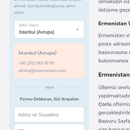
olmaksızın vi
almak için bulunduğunuz şehri
iletişime geçe
B
seçin.
e
Ermenistan V
l
Şehir Seçin
a
Ermenistan vi
r
posta adresim
u
başvurusuna d
İstanbul (Avrupa)
s
bulunmanıza g
+90 (212) 963 50 90
afrika@vizemerkezi.com
B
Ermenistan
e
Ülkemiz sınır
veya
l
ç
yapılmaktadı
Formu Doldurun, Sizi Arayalım
i
Çorlu
ofisimiz
k
gerçekleştiri
a
Başvuru Sayfa
vize başvurusu