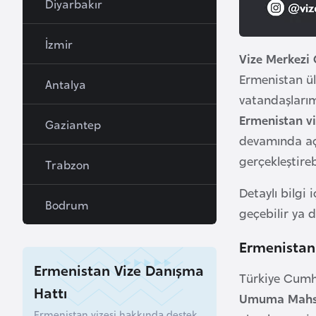
Diyarbakır
a
h
İzmir
r
Vize Merkezi 
e
Ermenistan ülk
Antalya
y
vatandaşlarım
n
Ermenistan vi
Gaziantep
devamında açı
B
gerçekleştireb
Trabzon
a
n
Detaylı bilgi 
Bodrum
g
geçebilir ya d
l
a
Ermenistan 
d
Ermenistan Vize Danışma
Türkiye Cumhu
e
Hattı
Umuma Mahsu
ş
Ermenistan vizesi hakkında destek