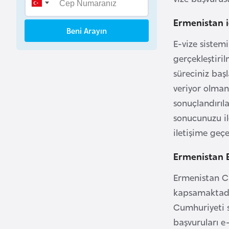
B
Ermenistan i
e
Beni Arayın
n
E-vize sistemi
i
gerçekleştiri
n
süreciniz başl
veriyor olman
B
sonuçlandırıl
o
sonucunuzu il
s
n
iletişime geç
a
Ermenistan 
H
e
Ermenistan Cu
r
kapsamaktadır
s
Cumhuriyeti s
e
başvuruları e-
k