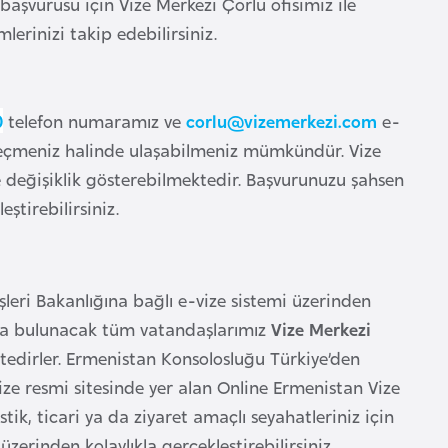
başvurusu için Vize Merkezi Çorlu ofisimiz ile
lerinizi takip edebilirsiniz.
0
telefon numaramız ve
corlu@vizemerkezi.com
e-
e geçmeniz halinde ulaşabilmeniz mümkündür. Vize
e değişiklik gösterebilmektedir. Başvurunuzu şahsen
tirebilirsiniz.
şleri Bakanlığına bağlı e-vize sistemi üzerinden
da bulunacak tüm vatandaşlarımız
Vize Merkezi
ktedirler. Ermenistan Konsolosluğu Türkiye’den
ize resmi sitesinde yer alan Online Ermenistan Vize
ik, ticari ya da ziyaret amaçlı seyahatleriniz için
üzerinden kolaylıkla gerçekleştirebilirsiniz.