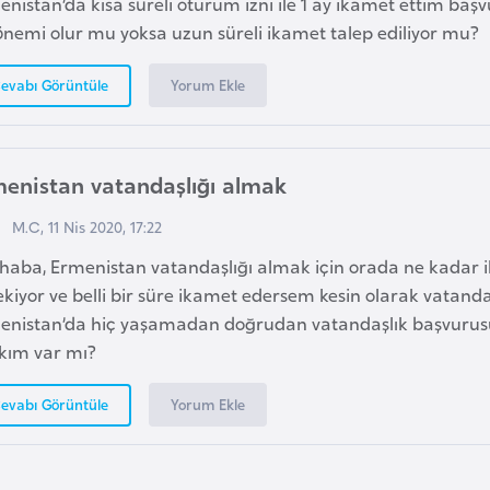
nistan’da kısa süreli oturum izni ile 1 ay ikamet ettim baş
önemi olur mu yoksa uzun süreli ikamet talep ediliyor mu?
Yorum Ekle
evabı Görüntüle
enistan vatandaşlığı almak
M.C, 11 Nis 2020, 17:22
haba, Ermenistan vatandaşlığı almak için orada ne kada
kiyor ve belli bir süre ikamet edersem kesin olarak vatanda
enistan’da hiç yaşamadan doğrudan vatandaşlık başvur
kım var mı?
Yorum Ekle
evabı Görüntüle