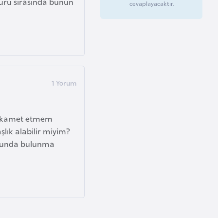
vuru sırasında bunun
cevaplayacaktır.
r ikamet etmem
şlık alabilir miyim?
usunda bulunma