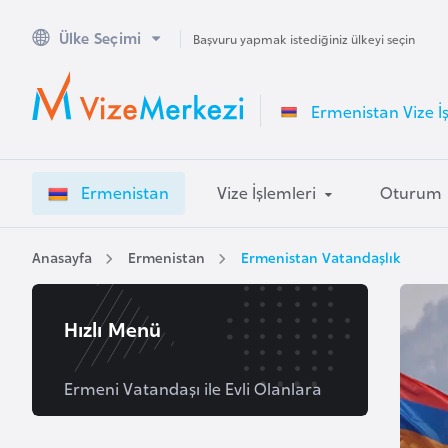
Ülke Seçimi
A
Başvuru yapmak istediğiniz ülkeyi seçin
v
u
Ermenistan Vize İ
s
t
r
Ermenistan
Vize İşlemleri
Oturum
a
l
y
Anasayfa
Ermenistan
Ermenistan Vatandaşlık
a
Hızlı Menü
A
v
u
Ermeni Vatandaşı ile Evli Olanlara
s
t