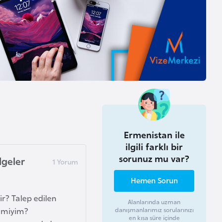
Ermenistan ile
ilgili farklı bir
sorunuz mu var?
lgeler
Hemen Sorun
r? Talep edilen
Alanlarında uzman
r miyim?
danışmanlarımız sorularınızı
en kısa süre içinde