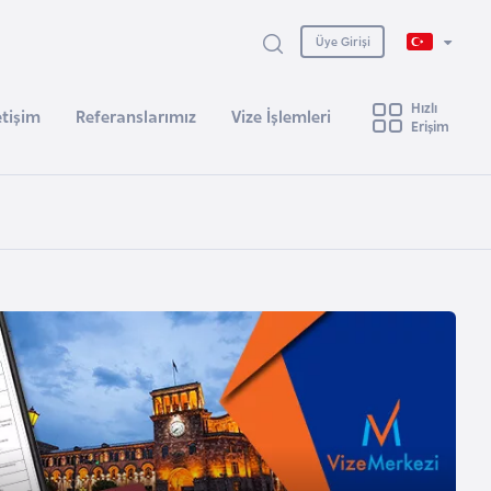
Üye Girişi
Hızlı
etişim
Referanslarımız
Vize İşlemleri
Erişim