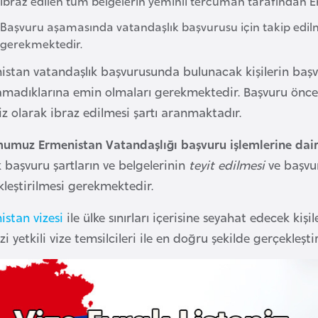
İbraz edilen tüm belgelerin yeminli tercüman tarafından E
Başvuru aşamasında vatandaşlık başvurusu için takip ed
gerekmektedir.
stan vatandaşlık başvurusunda bulunacak kişilerin başvur
amadıklarına emin olmaları gerekmektedir. Başvuru öncesi
iz olarak ibraz edilmesi şartı aranmaktadır.
umuz Ermenistan Vatandaşlığı başvuru işlemlerine dair
 başvuru şartların ve belgelerinin
teyit edilmesi
ve başvuru
leştirilmesi gerekmektedir.
istan vizesi
ile ülke sınırları içerisine seyahat edecek kişil
i yetkili vize temsilcileri ile en doğru şekilde gerçekleşt