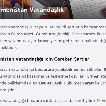
rmenistan Vatandaşlık
stan vatandaşlık başvuruları belirli şartların karşılanma
istan Cumhuriyeti Cumhurbaşkanlığı Kararnamesi ile ve
enen vatandaşlık şartlarının yerine getirilmesi halinde d
lmektedir.
nistan Vatandaşlığı için Gereken Şartlar
stan vatandaşlığı başvurusu yapılabilmesi için ilk olan 
u vatandaşlığı kazanma ve feshetme koşulları “
Ermenista
inde belirlenmiş olan
1390-N Sayılı Hükümet kararı
ile
Er
enmiştir.
i vatandaşlığı başvuru şartları arasında son
3 yıldır
Ermen