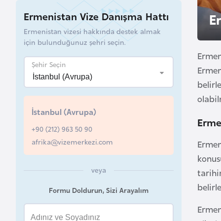
u
Ermenistan Vize Danışma Hattı
E
r
Ermenistan vizesi hakkında destek almak
y
için bulunduğunuz şehri seçin.
a
Ermeni
Şehir Seçin
Ermen
A
belirl
z
olabi
e
İstanbul (Avrupa)
r
Erme
b
+90 (212) 963 50 90
a
afrika@vizemerkezi.com
Ermeni
y
konus
c
veya
tarih
a
belirl
Formu Doldurun, Sizi Arayalım
n
Ermen
B