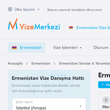
Ülke Seçimi
A
Başvuru yapmak istediğiniz ülkeyi seçin
v
u
Ermenistan Vize İ
s
t
r
Ermenistan
Vize İşlemleri
Oturum
a
l
y
Anasayfa
Ermenistan
Ermenistan Sorular & Yorumla
a
Erme
Ermenistan Vize Danışma Hattı
A
Ermenistan vizesi hakkında destek almak
Bil
v
için bulunduğunuz şehri seçin.
u
s
Şehir Seçin
Merh
t