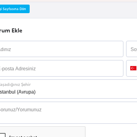
gi Sayfasına Dön
rum Ekle
aşadığınız Şehir