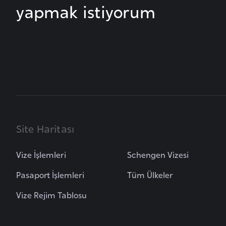
yapmak istiyorum
B
u
l
g
a
r
i
s
Site Haritası
t
a
Vize İşlemleri
Schengen Vizesi
n
Pasaport İşlemleri
Tüm Ülkeler
B
Vize Rejim Tablosu
u
r
k