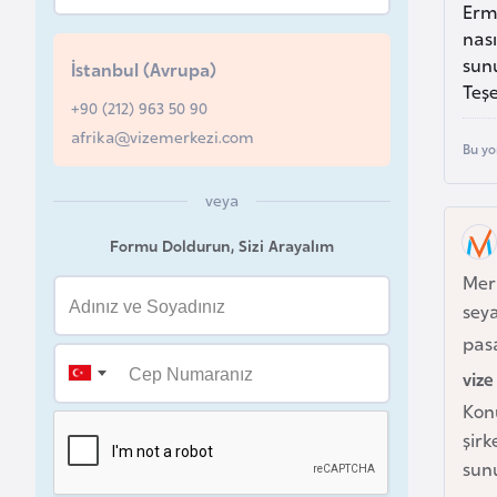
Erme
u
nası
r
sunu
İstanbul (Avrupa)
y
Teşe
a
+90 (212) 963 50 90
afrika@vizemerkezi.com
Bu yo
A
z
veya
e
Formu Doldurun, Sizi Arayalım
r
Merh
b
seya
a
pasa
y
c
vize
a
Kon
n
şirk
sunu
B