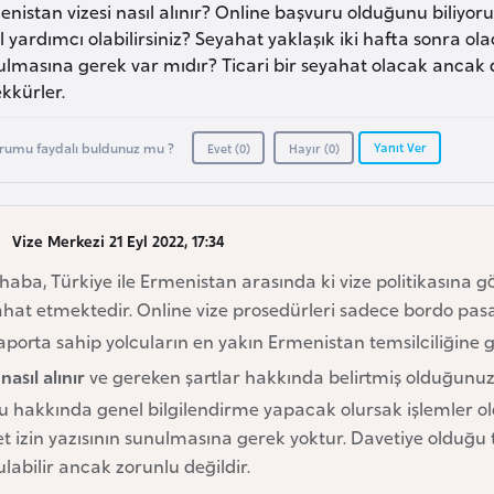
nistan vizesi nasıl alınır? Online başvuru olduğunu biliyor
l yardımcı olabilirsiniz? Seyahat yaklaşık iki hafta sonra ola
lmasına gerek var mıdır? Ticari bir seyahat olacak ancak da
kkürler.
Yanıt Ver
rumu faydalı buldunuz mu ?
Evet (
0
)
Hayır (
0
)
Vize Merkezi 21 Eyl 2022, 17:34
aba, Türkiye ile Ermenistan arasında ki vize politikasına g
hat etmektedir. Online vize prosedürleri sadece bordo pasap
porta sahip yolcuların en yakın Ermenistan temsilciliğine 
 nasıl alınır
ve gereken şartlar hakkında belirtmiş olduğunuz
u hakkında genel bilgilendirme yapacak olursak işlemler 
et izin yazısının sunulmasına gerek yoktur. Davetiye olduğu
labilir ancak zorunlu değildir.