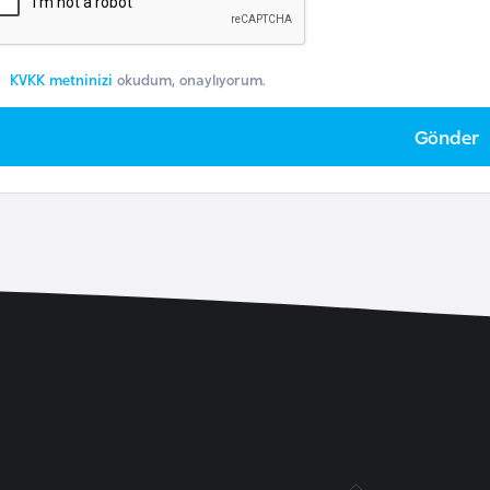
KVKK metninizi
okudum, onaylıyorum.
Gönder