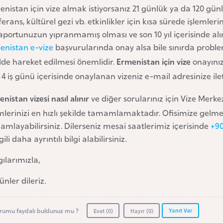
nistan için vize almak istiyorsanız 21 günlük ya da 120 günl
erans, kültürel gezi vb. etkinlikler için kısa sürede işleml
aportunuzun yıpranmamış olması ve son 10 yıl içerisinde al
enistan e-vize
başvurularında onay alsa bile sınırda probl
lde hareket edilmesi önemlidir.
Ermenistan için vize
onayınız
a 4 iş günü içerisinde onaylanan vizeniz e-mail adresinize ile
nistan vizesi nasıl alınır
ve diğer sorularınız için Vize Merke
emlerinizi en hızlı şekilde tamamlamaktadır. Ofisimize gel
mlayabilirsiniz. Dilerseniz mesai saatlerimiz içerisinde
+90
ilgili daha ayrıntılı bilgi alabilirsiniz.
ılarımızla,
günler dileriz.
Yanıt Ver
rumu faydalı buldunuz mu ?
Evet (
0
)
Hayır (
0
)