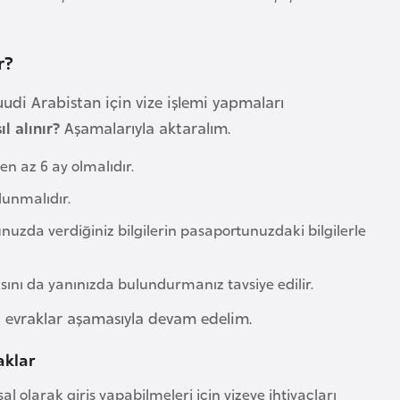
r?
Suudi Arabistan için vize işlemi yapmaları
ıl alınır?
Aşamalarıyla aktaralım.
n az 6 ay olmalıdır.
lunmalıdır.
zda verdiğiniz bilgilerin pasaportunuzdaki bilgilerle
ısını da yanınızda bulundurmanız tavsiye edilir.
i evraklar aşamasıyla devam edelim.
aklar
l olarak giriş yapabilmeleri için vizeye ihtiyaçları