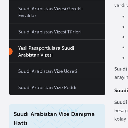
vardır
a
Suudi Arabistan Vizesi Gerekli
h
Evraklar
r
e
Suudi Arabistan Vizesi Türleri
y
n
Yeşil Pasaportlulara Suudi
Arabistan Vizesi
B
Suudi 
a
Suudi Arabistan Vize Ücreti
n
arayın
g
Suudi Arabistan Vize Reddi
Suudi
l
a
Suudi
d
hesap
Suudi Arabistan Vize Danışma
e
kolay 
ş
Hattı