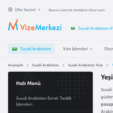
Ülke Seçimi
A
Başvuru yapmak istediğiniz ülkeyi seçin
v
u
Suudi Arabistan Vi
s
t
r
Suudi Arabistan
Vize İşlemleri
Otur
a
l
y
Anasayfa
Suudi Arabistan
Suudi Arabistan Vize
a
Yeş
Hızlı Menü
A
Suudi
v
güden 
u
Suudi Arabistan Evrak Tasdik
pasap
İşlemleri
s
t
Arabis