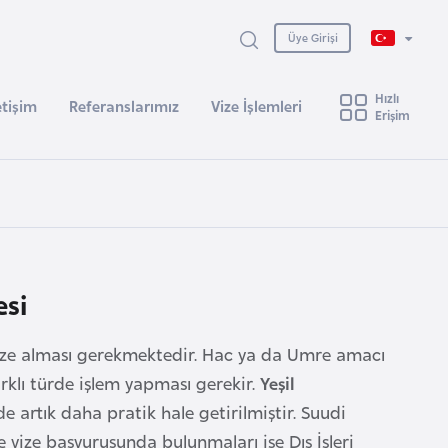
Üye Girişi
Hızlı
etişim
Referanslarımız
Vize İşlemleri
Erişim
esi
vize alması gerekmektedir. Hac ya da Umre amacı
arklı türde işlem yapması gerekir.
Yeşil
e artık daha pratik hale getirilmiştir. Suudi
e vize başvurusunda bulunmaları ise Dış İşleri