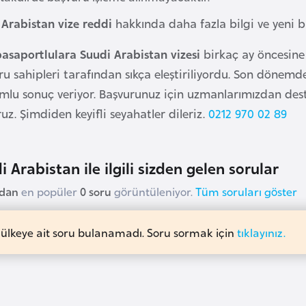
 Arabistan vize reddi
hakkında daha fazla bilgi ve yeni b
pasaportlulara Suudi Arabistan vizesi
birkaç ay öncesine k
u sahipleri tarafından sıkça eleştiriliyordu. Son dönemd
umlu sonuç veriyor. Başvurunuz için uzmanlarımızdan des
uz. Şimdiden keyifli seyahatler dileriz.
0212 970 02 89
i Arabistan ile ilgili sizden gelen sorular
udan
en popüler
0 soru
görüntüleniyor.
Tüm soruları göster
 ülkeye ait soru bulanamadı. Soru sormak için
tıklayınız.