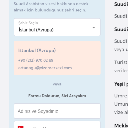
Suudi
Suudi Arabistan vizesi hakkında destek
B
almak için bulunduğunuz şehri seçin.
Suudi
e
Şehir Seçin
l
Suudi
a
r
Suudi 
u
veya u
İstanbul (Avrupa)
s
+90 (212) 970 02 89
Turist
ortadogu@vizemerkezi.com
verile
B
e
Yeşil
veya
l
ç
Umre v
Formu Doldurun, Sizi Arayalım
i
Umuma
k
vize 
a
Mekke