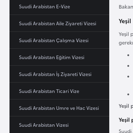
u
Suudi Arabistan E-Vize
Bakan
r
Yeşil
y
Suudi Arabistan Aile Ziyareti Vizesi
a
Yeşil 
Suudi Arabistan Çalışma Vizesi
gerek
A
z
Suudi Arabistan Eğitim Vizesi
e
r
Suudi Arabistan İş Ziyareti Vizesi
b
a
Suudi Arabistan Ticari Vize
y
c
Yeşil 
a
Suudi Arabistan Umre ve Hac Vizesi
n
Yeşil
Suudi Arabistan Vizesi
Suudi 
B