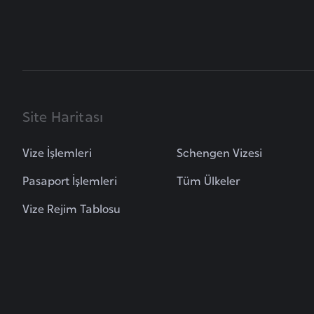
u
m
h
u
r
i
Site Haritası
y
e
t
Vize İşlemleri
Schengen Vizesi
i
Pasaport İşlemleri
Tüm Ülkeler
Vize Rejim Tablosu
C
e
z
a
y
i