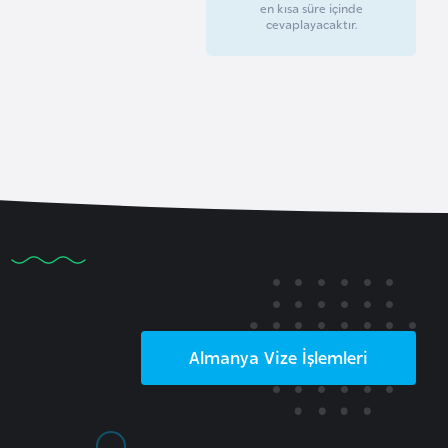
en kısa süre içinde
cevaplayacaktır.
Almanya
Vize İşlemleri