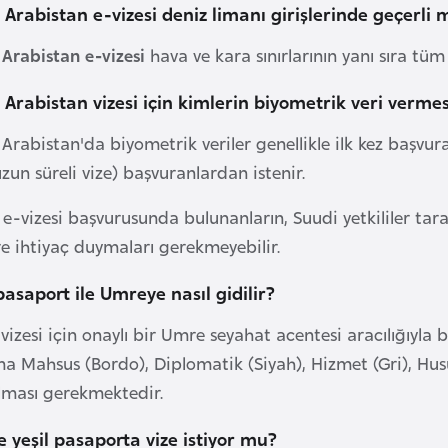
 Arabistan e-vizesi deniz limanı girişlerinde geçerli 
 Arabistan e-vizesi
hava ve kara sınırlarının yanı sıra tüm
 Arabistan vizesi için kimlerin biyometrik veri verme
Arabistan'da biyometrik veriler genellikle ilk kez başvura
zun süreli vize) başvuranlardan istenir.
 e-vizesi başvurusunda bulunanların, Suudi yetkililer ta
re ihtiyaç duymaları gerekmeyebilir.
 pasaport ile Umreye nasıl gidilir?
izesi için onaylı bir Umre seyahat acentesi aracılığıyla 
 Mahsus (Bordo), Diplomatik (Siyah), Hizmet (Gri), Husus
alması gerekmektedir.
 yeşil pasaporta vize istiyor mu?