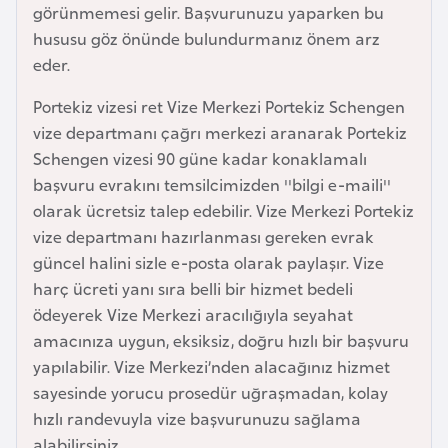
görünmemesi gelir. Başvurunuzu yaparken bu
e
hususu göz önünde bulundurmanız önem arz
y
eder.
n
Portekiz vizesi ret Vize Merkezi Portekiz Schengen
B
vize departmanı çağrı merkezi aranarak Portekiz
a
Schengen vizesi 90 güne kadar konaklamalı
n
başvuru evrakını temsilcimizden ''bilgi e-maili''
g
olarak ücretsiz talep edebilir. Vize Merkezi Portekiz
l
vize departmanı hazırlanması gereken evrak
a
güncel halini sizle e-posta olarak paylaşır. Vize
d
harç ücreti yanı sıra belli bir hizmet bedeli
e
ödeyerek Vize Merkezi aracılığıyla seyahat
ş
amacınıza uygun, eksiksiz, doğru hızlı bir başvuru
yapılabilir. Vize Merkezi’nden alacağınız hizmet
sayesinde yorucu prosedür uğraşmadan, kolay
B
hızlı randevuyla vize başvurunuzu sağlama
e
alabilirsiniz.
l