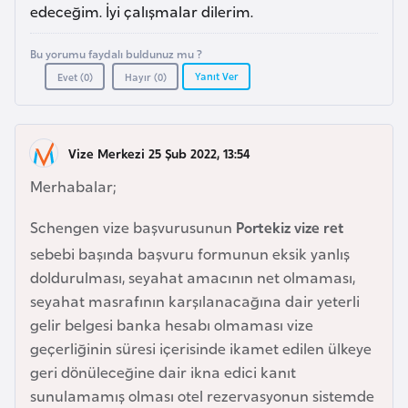
a
l
edeceğim. İyi çalışmalar dilerim.
e
r
Bu yorumu faydalı buldunuz mu ?
A
i
Yanıt Ver
Evet (
0
)
Hayır (
0
)
z
e
r
Vize Merkezi 25 Şub 2022, 13:54
b
a
Merhabalar;
y
c
Schengen vize başvurusunun
Portekiz vize ret
a
sebebi başında başvuru formunun eksik yanlış
n
doldurulması, seyahat amacının net olmaması,
seyahat masrafının karşılanacağına dair yeterli
gelir belgesi banka hesabı olmaması vize
B
geçerliğinin süresi içerisinde ikamet edilen ülkeye
a
geri dönüleceğine dair ikna edici kanıt
h
sunulamamış olması otel rezervasyonun sistemde
r