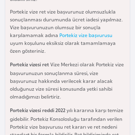
a
Portekiz vize ret vize başvurunuz olumsuzlukla
r
sonuçlanması durumunda ücret iadesi yapılmaz.
u
Vize başvurunuzun olumsuz bir sonuçla
s
karşılamamak adına
Portekiz vize başvurusu
uyum koşulunu eksiksiz olarak tamamlamaya
B
özen gösteriniz.
e
l
Portekiz vizesi ret
Vize Merkezi olarak Portekiz vize
ç
başvurunuzun sonuçlanma süresi, vize
i
başvurunuz hakkında verilecek karar alacak
k
olduğunuz vize süresi konusunda yetki sahibi
a
olmadığımızı belirtiriz.
Portekiz vizesi reddi 2022
yılı kararına karşı temize
B
gidebilir. Portekiz Konsolosluğu tarafından verilen
e
Portekiz vize başvurusu ret kararı ve ret nedeni
n
standart bir formla bildirilir. Ret bildiriminde ret