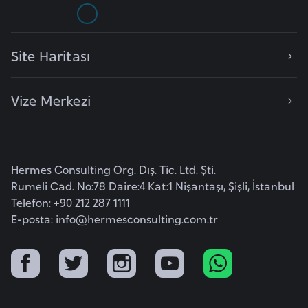
r
i
y
Site Haritası
e
t
Vize Merkezi
i
C
e
Hermes Consulting Org. Dış. Tic. Ltd. Şti.
z
Rumeli Cad. No:78 Daire:4 Kat:1 Nişantaşı, Şişli, İstanbul
a
Telefon: +90 212 287 1111
y
E-posta:
info@hermesconsulting.com.tr
i
r
C