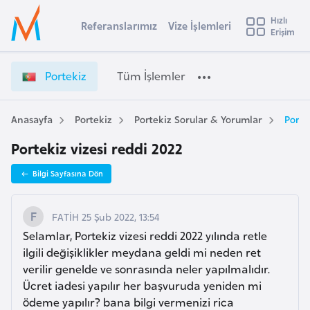
u
Hızlı
s
Referanslarımız
Vize İşlemleri
Başvuru yapmak istediğiniz ülkeyi seçin
Erişim
P
İ
Üye
t
Ülke Seçimi
o
Girişi
r
r
l
Portekiz
Tüm İşlemler
a
t
l
e
e
y
k
Anasayfa
Portekiz
Portekiz Sorular & Yorumlar
Porte
t
a
i
Portekiz vizesi reddi 2022
z
i
V
A
Bilgi Sayfasına Dön
i
ş
v
z
u
i
e
FATİH 25 Şub 2022, 13:54
s
İ
Selamlar, Portekiz vizesi reddi 2022 yılında retle
m
t
ş
ilgili değişiklikler meydana geldi mi neden ret
u
l
verilir genelde ve sonrasında neler yapılmalıdır.
r
e
Ücret iadesi yapılır her başvuruda yeniden mi
y
m
ödeme yapılır? bana bilgi vermenizi rica