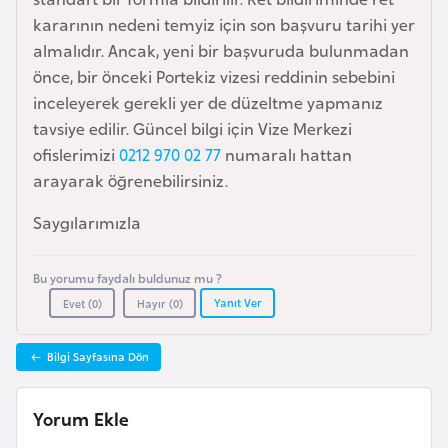
i
kararının nedeni temyiz için son başvuru tarihi yer
n
almalıdır. Ancak, yeni bir başvuruda bulunmadan
önce, bir önceki Portekiz vizesi reddinin sebebini
B
inceleyerek gerekli yer de düzeltme yapmanız
o
tavsiye edilir. Güncel bilgi için Vize Merkezi
s
ofislerimizi
0212 970 02 77
numaralı hattan
n
arayarak öğrenebilirsiniz.
a
H
Saygılarımızla
e
r
Bu yorumu faydalı buldunuz mu ?
s
Yanıt Ver
Evet (
0
)
Hayır (
0
)
e
k
Bilgi Sayfasına Dön
B
Yorum Ekle
u