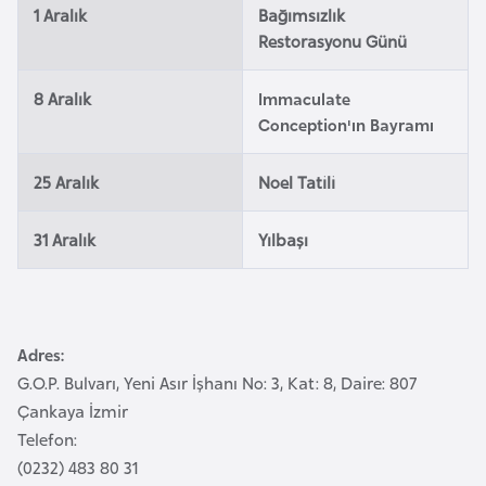
1 Aralık
Bağımsızlık
a
Restorasyonu Günü
r
u
8 Aralık
Immaculate
s
Conception'ın Bayramı
B
25 Aralık
Noel Tatili
e
l
31 Aralık
Yılbaşı
ç
i
k
a
Adres:
G.O.P. Bulvarı, Yeni Asır İşhanı No: 3, Kat: 8, Daire: 807
B
Çankaya İzmir
e
Telefon:
n
(0232) 483 80 31