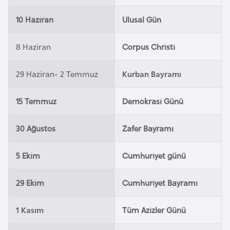
e
10 Haziran
Ulusal Gün
y
n
8 Haziran
Corpus Christi
B
29 Haziran- 2 Temmuz
Kurban Bayramı
a
n
15 Temmuz
Demokrasi Günü
g
l
30 Ağustos
Zafer Bayramı
a
d
5 Ekim
Cumhuriyet günü
e
ş
29 Ekim
Cumhuriyet Bayramı
B
1 Kasım
Tüm Azizler Günü
e
l