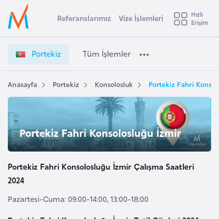
u
Hızlı
s
Referanslarımız
Vize İşlemleri
Başvuru yapmak istediğiniz ülkeyi seçin
Erişim
P
İ
Üye
t
Ülke Seçimi
o
Girişi
r
r
l
Portekiz
Tüm İşlemler
a
t
l
e
e
y
k
Anasayfa
Portekiz
Konsolosluk
Portekiz Fahri Konsol
t
a
i
z
i
V
A
i
ş
Portekiz Fahri Konsolosluğu İzmir
v
z
u
i
e
s
İ
Portekiz Fahri Konsolosluğu İzmir Çalışma Saatleri
m
t
ş
2024
u
l
r
Pazartesi-Cuma: 09:00-14:00, 13:00-18:00
e
y
m