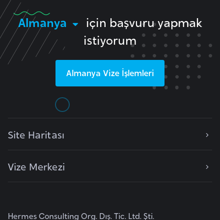
F
Almanya
için başvuru yapmak
a
s
istiyorum
o
Almanya
Vize İşlemleri
Ç
a
d
Ç
Site Haritası
e
k
Vize Merkezi
C
u
m
h
Hermes Consulting Org. Dış. Tic. Ltd. Şti.
u