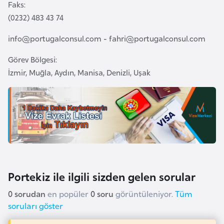
i
Faks:
n
(0232) 483 43 74
info@portugalconsul.com
-
fahri@portugalconsul.com
B
o
Görev Bölgesi:
s
İzmir, Muğla, Aydın, Manisa, Denizli, Uşak
n
a
H
e
r
s
e
Portekiz ile ilgili sizden gelen sorular
k
0 sorudan
en popüler
0 soru
görüntüleniyor.
Tüm
B
soruları göster
u