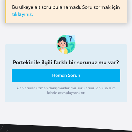
l
Bu ülkeye ait soru bulanamadı. Soru sormak için
g
tıklayınız.
a
r
i
s
t
a
Portekiz ile ilgili farklı bir sorunuz mu var?
n
Hemen Sorun
B
Alanlarında uzman danışmanlarımız sorularınızı en kısa süre
u
içinde cevaplayacaktır.
r
k
i
n
a