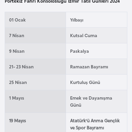
Portekiz Fahri Konsolosluğu İzmir Tatil Günleri 2024
a
l
e
r
A
01 Ocak
Yılbaşı
i
z
e
7 Nisan
Kutsal Cuma
r
b
9 Nisan
Paskalya
a
y
21- 23 Nisan
Ramazan Bayramı
c
a
25 Nisan
Kurtuluş Günü
n
1 Mayıs
Emek ve Dayanışma
Günü
B
a
19 Mayıs
Atatürk'ü Anma Gençlik
h
ve Spor Bayramı
r