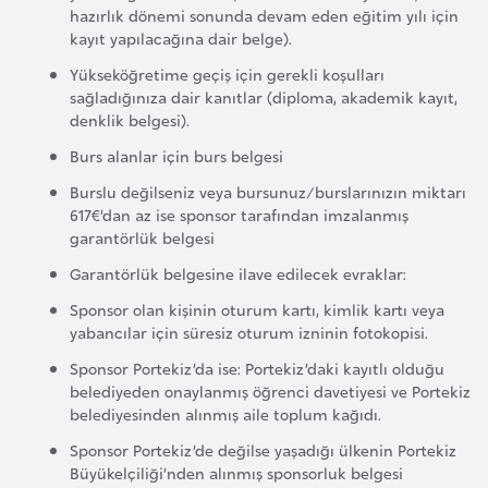
hazırlık dönemi sonunda devam eden eğitim yılı için
F
kayıt yapılacağına dair belge).
a
s
Yükseköğretime geçiş için gerekli koşulları
sağladığınıza dair kanıtlar (diploma, akademik kayıt,
o
denklik belgesi).
Burs alanlar için burs belgesi
Ç
Burslu değilseniz veya bursunuz/burslarınızın miktarı
a
617€’dan az ise sponsor tarafından imzalanmış
d
garantörlük belgesi
Garantörlük belgesine ilave edilecek evraklar:
Ç
Sponsor olan kişinin oturum kartı, kimlik kartı veya
e
yabancılar için süresiz oturum izninin fotokopisi.
k
Sponsor Portekiz’da ise: Portekiz’daki kayıtlı olduğu
C
belediyeden onaylanmış öğrenci davetiyesi ve Portekiz
u
belediyesinden alınmış aile toplum kağıdı.
m
Sponsor Portekiz’de değilse yaşadığı ülkenin Portekiz
h
Büyükelçiliği’nden alınmış sponsorluk belgesi
u