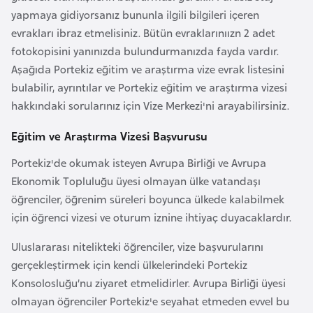
a
l
yapmaya gidiyorsanız bununla ilgili bilgileri içeren
e
evrakları ibraz etmelisiniz. Bütün evraklarınıızn 2 adet
r
A
fotokopisini yanınızda bulundurmanızda fayda vardır.
i
z
Aşağıda Portekiz eğitim ve araştırma vize evrak listesini
e
bulabilir, ayrıntılar ve Portekiz eğitim ve araştırma vizesi
r
hakkındaki sorularınız için Vize Merkezi'ni arayabilirsiniz.
b
Eğitim ve Araştırma Vizesi Başvurusu
a
y
Portekiz'de okumak isteyen Avrupa Birliği ve Avrupa
c
Ekonomik Topluluğu üyesi olmayan ülke vatandaşı
a
öğrenciler, öğrenim süreleri boyunca ülkede kalabilmek
n
için öğrenci vizesi ve oturum iznine ihtiyaç duyacaklardır.
Uluslararası nitelikteki öğrenciler, vize başvurularını
B
gerçekleştirmek için kendi ülkelerindeki Portekiz
a
Konsolosluğu’nu ziyaret etmelidirler. Avrupa Birliği üyesi
h
olmayan öğrenciler Portekiz'e seyahat etmeden evvel bu
r