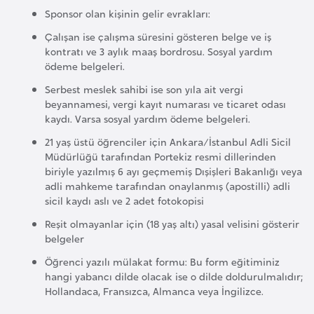
Sponsor olan kişinin gelir evrakları:
r
i
Çalışan ise çalışma süresini gösteren belge ve iş
kontratı ve 3 aylık maaş bordrosu. Sosyal yardım
y
ödeme belgeleri.
e
t
Serbest meslek sahibi ise son yıla ait vergi
beyannamesi, vergi kayıt numarası ve ticaret odası
i
kaydı. Varsa sosyal yardım ödeme belgeleri.
21 yaş üstü öğrenciler için Ankara/İstanbul Adli Sicil
C
Müdürlüğü tarafından Portekiz resmi dillerinden
e
biriyle yazılmış 6 ayı geçmemiş Dışişleri Bakanlığı veya
z
adli mahkeme tarafından onaylanmış (apostilli) adli
sicil kaydı aslı ve 2 adet fotokopisi
a
y
Reşit olmayanlar için (18 yaş altı) yasal velisini gösterir
belgeler
i
r
Öğrenci yazılı mülakat formu: Bu form eğitiminiz
hangi yabancı dilde olacak ise o dilde doldurulmalıdır;
Hollandaca, Fransızca, Almanca veya İngilizce.
C