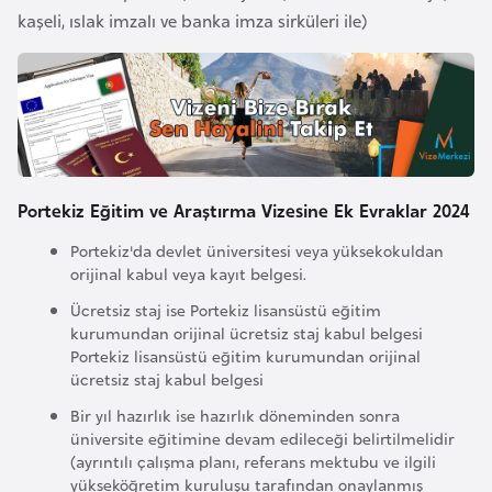
l
kaşeli, ıslak imzalı ve banka imza sirküleri ile)
g
a
r
i
s
t
Portekiz Eğitim ve Araştırma Vizesine Ek Evraklar 2024
a
n
Portekiz'da devlet üniversitesi veya yüksekokuldan
orijinal kabul veya kayıt belgesi.
B
Ücretsiz staj ise Portekiz lisansüstü eğitim
kurumundan orijinal ücretsiz staj kabul belgesi
u
Portekiz lisansüstü eğitim kurumundan orijinal
r
ücretsiz staj kabul belgesi
k
Bir yıl hazırlık ise hazırlık döneminden sonra
i
üniversite eğitimine devam edileceği belirtilmelidir
n
(ayrıntılı çalışma planı, referans mektubu ve ilgili
a
yükseköğretim kuruluşu tarafından onaylanmış