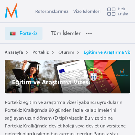
u
Hızlı
s
Referanslarımız
Vize İşlemleri
Başvuru yapmak istediğiniz ülkeyi seçin
Erişim
P
İ
Üye
t
Ülke Seçimi
o
Girişi
r
r
l
Portekiz
Tüm İşlemler
a
t
l
e
e
y
k
Anasayfa
Portekiz
Oturum
Eğitim ve Araştırma Vizes
t
a
i
z
i
V
A
i
ş
Eğitim ve Araştırma Vizesi
v
z
u
i
e
s
İ
Portekiz eğitim ve araştırma vizesi yabancı uyrukluların
m
t
ş
Portekiz Krallığı’nda 90 günden fazla kalabilmelerini
u
l
sağlayan uzun dönem (D tipi) vizedir. Bu vize tipine
r
e
Portekiz Krallığı’nda devlet koleji veya devlet üniversitene
y
m
gidecek olan kişilerin başvurması gerekir. Parasız staj