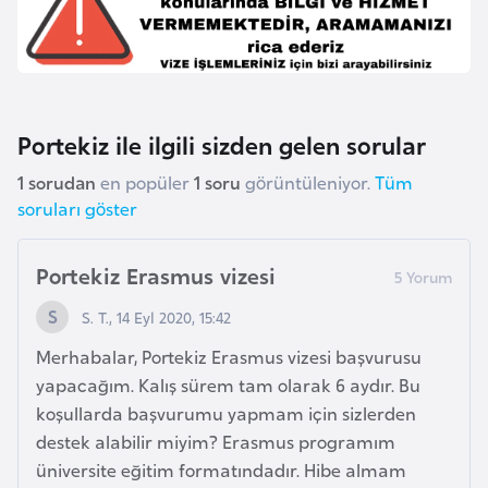
k
a
D
e
Portekiz ile ilgili sizden gelen sorular
m
1 sorudan
en popüler
1 soru
görüntüleniyor.
Tüm
o
soruları göster
k
r
Portekiz Erasmus vizesi
a
t
S. T., 14 Eyl 2020, 15:42
i
Merhabalar, Portekiz Erasmus vizesi başvurusu
k
yapacağım. Kalış sürem tam olarak 6 aydır. Bu
K
koşullarda başvurumu yapmam için sizlerden
o
destek alabilir miyim? Erasmus programım
n
üniversite eğitim formatındadır. Hibe almam
g