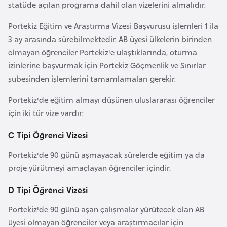
statüde açılan programa dahil olan vizelerini almalıdır.
e
y
Portekiz Eğitim ve Araştırma Vizesi Başvurusu işlemleri 1 ila
n
3 ay arasında sürebilmektedir. AB üyesi ülkelerin birinden
olmayan öğrenciler Portekiz'e ulaştıklarında, oturma
B
izinlerine başvurmak için Portekiz Göçmenlik ve Sınırlar
a
şubesinden işlemlerini tamamlamaları gerekir.
n
Portekiz'de eğitim almayı düşünen uluslararası öğrenciler
g
için iki tür vize vardır:
l
a
C Tipi Öğrenci Vizesi
d
Portekiz'de 90 günü aşmayacak sürelerde eğitim ya da
e
proje yürütmeyi amaçlayan öğrenciler içindir.
ş
D Tipi Öğrenci Vizesi
B
Portekiz'de 90 günü aşan çalışmalar yürütecek olan AB
e
üyesi olmayan öğrenciler veya araştırmacılar için
l