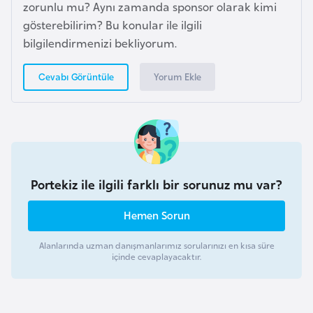
zorunlu mu? Aynı zamanda sponsor olarak kimi
o
gösterebilirim? Bu konular ile ilgili
bilgilendirmenizi bekliyorum.
B
u
Yorum Ekle
Cevabı Görüntüle
l
g
a
r
i
s
Portekiz ile ilgili farklı bir sorunuz mu var?
t
a
Hemen Sorun
n
Alanlarında uzman danışmanlarımız sorularınızı en kısa süre
içinde cevaplayacaktır.
E
r
m