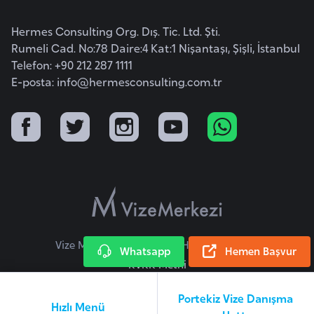
E
t
Hermes Consulting Org. Dış. Tic. Ltd. Şti.
i
Rumeli Cad. No:78 Daire:4 Kat:1 Nişantaşı, Şişli, İstanbul
y
Telefon: +90 212 287 1111
o
E-posta:
info@hermesconsulting.com.tr
p
y
a
F
i
l
d
i
Vize Merkezi © 2026 Tüm Hakları Saklıdır.
Whatsapp
Hemen Başvur
ş
KVKK Metni
i
Portekiz Vize Danışma
S
Hızlı Menü