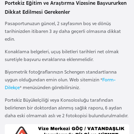
i
Portekiz Eğitim ve Araştırma Vizesine Başvururken
b
Dikkat Edilmesi Gerekenler
u
Pasaportunuzun güncel, 2 sayfasının boş ve dönüş
t
tarihinizden itibaren 3 ay daha geçerli olmasına dikkat
i
edin.
Ç
Konaklama belgeleri, uçuş biletleri tarihleri net olmak
i
suretiyle başvuru evraklarına eklenmelidir.
n
Biyometrik fotoğraflarınızın Schengen standartlarına
uygun olduğundan emin olun. Web sitemizin "
Form-
D
Dilekçe
" menüsünden görebilirsiniz.
a
n
Portekiz Büyükelçiliği veya Konsolosluğu tarafından
i
belirlenen bir doktordan alınmış sağlık raporu, 6 aydan
m
daha eski olmamalı aslı ve 2 fotokopisi bulundurulmalıdır.
a
r