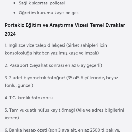
i
Sağlık sigortası poliçesi
n
Öğretim kurumu kayıt belgesi
Portekiz Eğitim ve Araştırma Vizesi Temel Evraklar
B
2024
o
s
1. İngilizce vize talep dilekçesi (Şirket sahipleri için
n
konsolosluğa hitaben yazılmış,kaşe ve imzalı)
a
H
2. Pasaport (Seyahat sonrası en az 6 ay geçerli)
e
3. 2 adet biyometrik fotoğraf (35x45 ölçülerinde, beyaz
r
fonlu, güncel)
s
e
4. T.C. kimlik fotokopisi
k
5. Tam vukuatlı nüfus kayıt örneği (Aile ve adres bilgilerini
içeren)
B
u
6. Banka hesap özeti (son 3 aya ait, en az 2500 tl bakiye,