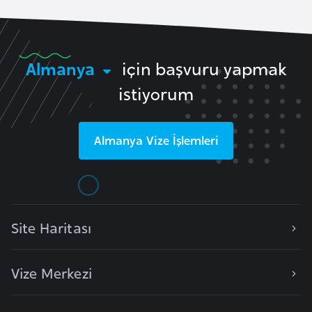
e
n
i
Almanya
için başvuru yapmak
s
t
istiyorum
a
n
Almanya
Vize İşlemleri
E
s
t
o
Site Haritası
n
y
Vize Merkezi
a