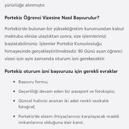
yürürlüğe alınmıştır.
a
r
Portekiz Öğrenci Vizesine Nasıl Başvurulur?
u
Portekiz'de bulunan bir yükseköğretim kurumundan kabul
s
mektubu elinize ulaştıktan sonra, vize işlemlerinizi
başlatabilirsiniz. İşlemler Portekiz Konsolosluğu
B
himayesinde gerçekleştirilmektedir. 90 Günü aşan öğrenci
e
vizesi için aynı zamanda oturum izni gerekecektir.
l
ç
Portekiz oturum izni başvurusu için gerekli evraklar
i
Başvuru formu;
k
a
Geçerliliği devam eden bir pasaport ve fotokopisi;
Güncel halinizi ansıtan iki adet renkli vesikalık
fotoğraf;
B
e
Portekiz'de elzem ihtiyaçlarınızı karşılayacak maddi
imkanlarınız olduğuna dair kanıt.
n